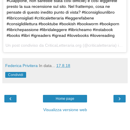
#Giappone, non sarebbe stata così difficile) e così leggerete
presto la sua recensione sul sito. Nel frattempo, cosa ne
pensate di questo inedito punto di vista? #ticonsigliounlibro
#libriconsigliati #criticaletteraria #leggerefabene
#consiglidilettura #booktube #bookish #bookworm #bookporn
#librichepassione #libridaleggere #libricheamo #instabook
#books #libri #igreaders #igread #ilovebooks #ilovereading
Un post condiviso da
CriticaLetteraria.org
(@criticaletteraria) in data:
Federica Privitera
In data...
17.8.18
Condividi
‹
›
Home page
Visualizza versione web