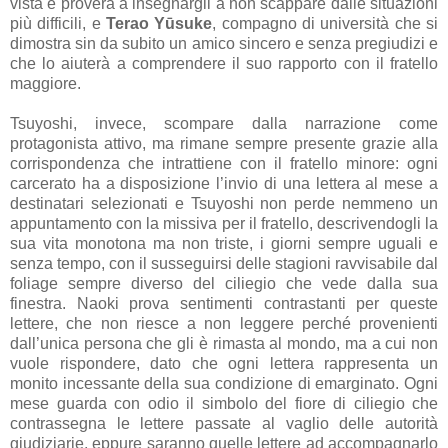
vista e proverà a insegnargli a non scappare dalle situazioni
più difficili, e
Terao Yūsuke
, compagno di università che si
dimostra sin da subito un amico sincero e senza pregiudizi e
che lo aiuterà a comprendere il suo rapporto con il fratello
maggiore.
Tsuyoshi, invece, scompare dalla narrazione come
protagonista attivo, ma rimane sempre presente grazie alla
corrispondenza che intrattiene con il fratello minore: ogni
carcerato ha a disposizione l’invio di una lettera al mese a
destinatari selezionati e Tsuyoshi non perde nemmeno un
appuntamento con la missiva per il fratello, descrivendogli la
sua vita monotona ma non triste, i giorni sempre uguali e
senza tempo, con il susseguirsi delle stagioni ravvisabile dal
foliage sempre diverso del ciliegio che vede dalla sua
finestra. Naoki prova sentimenti contrastanti per queste
lettere, che non riesce a non leggere perché provenienti
dall’unica persona che gli è rimasta al mondo, ma a cui non
vuole rispondere, dato che ogni lettera rappresenta un
monito incessante della sua condizione di emarginato. Ogni
mese guarda con odio il simbolo del fiore di ciliegio che
contrassegna le lettere passate al vaglio delle autorità
giudiziarie, eppure saranno quelle lettere ad accompagnarlo