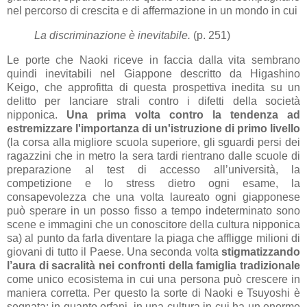
nel percorso di crescita e di affermazione in un mondo in cui
La discriminazione è inevitabile.
(p. 251)
Le porte che Naoki riceve in faccia dalla vita sembrano
quindi inevitabili nel Giappone descritto da Higashino
Keigo, che approfitta di questa prospettiva inedita su un
delitto per lanciare strali contro i difetti della società
nipponica.
Una prima volta contro la tendenza ad
estremizzare l'importanza di un'istruzione di primo livello
(la corsa alla migliore scuola superiore, gli sguardi persi dei
ragazzini che in metro la sera tardi rientrano dalle scuole di
preparazione al test di accesso all’università, la
competizione e lo stress dietro ogni esame, la
consapevolezza che una volta laureato ogni giapponese
può sperare in un posso fisso a tempo indeterminato sono
scene e immagini che un conoscitore della cultura nipponica
sa) al punto da farla diventare la piaga che affligge milioni di
giovani di tutto il Paese. Una seconda volta
stigmatizzando
l’aura di sacralità nei confronti della famiglia tradizionale
come unico ecosistema in cui una persona può crescere in
maniera corretta. Per questo la sorte di Naoki e Tsuyoshi è
segnata: in quanto orfani, in una cultura in cui ha un enorme