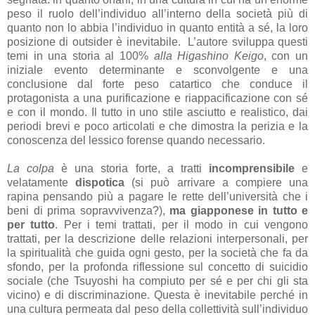
peso il ruolo dell’individuo all’interno della società più di
quanto non lo abbia l’individuo in quanto entità a sé, la loro
posizione di outsider è inevitabile. L’autore sviluppa questi
temi in una storia al 100%
alla Higashino Keigo
, con un
iniziale evento determinante e sconvolgente e una
conclusione dal forte peso catartico che conduce il
protagonista a una purificazione e riappacificazione con sé
e con il mondo. Il tutto in uno stile asciutto e realistico, dai
periodi brevi e poco articolati e che dimostra la perizia e la
conoscenza del lessico forense quando necessario.
La colpa
è una storia forte, a tratti
incomprensibile
e
velatamente
dispotica
(si può arrivare a compiere una
rapina pensando più a pagare le rette dell’università che i
beni di prima sopravvivenza?),
ma giapponese in tutto e
per tutto
. Per i temi trattati, per il modo in cui vengono
trattati, per la descrizione delle relazioni interpersonali, per
la spiritualità che guida ogni gesto, per la società che fa da
sfondo, per la profonda riflessione sul concetto di suicidio
sociale (che Tsuyoshi ha compiuto per sé e per chi gli sta
vicino) e di discriminazione. Questa è inevitabile perché in
una cultura permeata dal peso della collettività sull’individuo