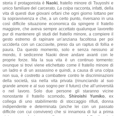
storia il protagonista è
Naoki
, fratello minore di Tsuyoshi e
unico familiare del carcerato.
La colpa
racconta, infatti, della
vita di questi due giovani orfani che ogni giorno lottano per
la sopravvivenza e che, a un certo punto, riversano in una
così difficile situazione economica da spingere il fratello
maggiore, che aveva sempre accettato qualunque lavoretto
pur di mantenere gli studi del fratello minore, a compiere il
gesto estremo di rapinare un’anziana facoltosa per poi
ucciderla con un cacciavite, preso da un raptus di follia e
paura. Da questo momento, solo e senza nessuno al
mondo, il sedicenne Naoki deve andare avanti con le
proprie forze. Ma la sua vita è un continuo tormento:
ovunque si trovi viene etichettato come il fratello minore di
un ladro e di un assassino e quindi, a causa di una colpa
non sua, è costretto a combattere contro le discriminazioni
della società, sia nella vita privata (rinunciando al suo
grande amore e al suo sogno per il futuro) che all’università
o nel lavoro. Solo due persone gli staranno vicine
nonostante il fratello scomodo,
Shiroishi Yumiko
, ex
collega di uno stabilimento di stoccaggio rifiuti, donna
indipendente e determinata (anche lei con un passato
difficile con cui convivere) che si innamora di lui a prima