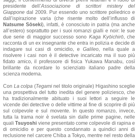
presidente dell’
Associazione di scrittori mistery del
Giappone
dal 2009. Pur essendo uno scrittore poliedrico e
dall’ispirazione varia (che risente molto dell’influsso di
Natsume Sōseki
), infatti, è conosciuto in patria (ma anche
all’estero) soprattutto per i suoi romanzi gialli e noir: le sue
due serie di maggior successo sono
Kaga Kyōichirō
, che
racconta di un ex insegnante che entra in polizia e decide di
indagare sui casi di omicidio, e
Galileo
, nella quale a
risolvere i casi non è il detective incaricato ma il suo più
fidato amico, il professore di fisica Yukawa Manabu, così
brillante da ricordare lo scienziato italiano padre della
scienza moderna.
Con
La colpa
(
Tegami
nel titolo originale) Higashino sceglie
una prospettiva del tutto inedita del genere poliziesco, che
ha tradizionalmente abituato i suoi lettori a seguire le
vicende dei detective o delle vittime al fine di scoprire di più
sul colpevole e sul movente. In questo romanzo, invece,
tutta la trama noir è svelata sin dalle prime pagine, nelle
quali
Tsuyoshi
viene presentato come colpevole di rapina e
di omicidio e per questo condannato a quindici anni di
reclusione nel carcere Chiba a Tokyo, mentre nel resto della