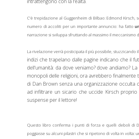
intrattengono con la realtà.
C'è trepidazione al Guggenheim di Bilbao: Edmond Kirsch, sc
numero di accoliti per un importante annuncio: ha fatto
un
narrazione si sviluppa sfruttando al massimo il meccanismo 
La rivelazione verrà posticipata il più possibile, stuzzicando i
indizi che trapelano dalle pagine indicano che il f
dell'umanità: da dove veniamo? dove andiamo? La n
monopoli delle religioni, ora avrebbero finalmente 
di Dan Brown senza una organizzazione occulta ch
ad infiltrare un sicario che uccide Kirsch propr
suspense per il lettore!
Questo libro conferma i punti di forza e quelli deboli di
poggiasse su alcuni pilastri che si ripetono di volta in volta: