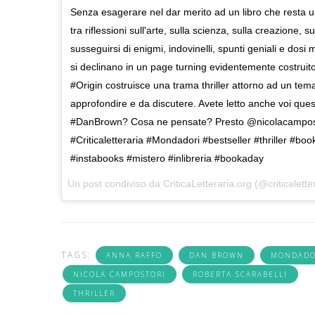
Senza esagerare nel dar merito ad un libro che resta u
tra riflessioni sull'arte, sulla scienza, sulla creazione, s
susseguirsi di enigmi, indovinelli, spunti geniali e dos
si declinano in un page turning evidentemente costruit
#Origin costruisce una trama thriller attorno ad un tem
approfondire e da discutere. Avete letto anche voi que
#DanBrown? Cosa ne pensate? Presto @nicolacampostor
#Criticaletteraria #Mondadori #bestseller #thriller #boo
#instabooks #mistero #inlibreria #bookaday
Un post condiviso da
CriticaLetteraria.org
(@criticalette
TAGS:
ANNA RAFFO
DAN BROWN
MONDADO
NICOLA CAMPOSTORI
ROBERTA SCARABELLI
THRILLER