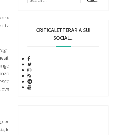
screto
ni
. La
CRITICALETTERARIA SUI
SOCIAL...
vaghi
esiti
lungo
anzo
iesce
Nuova
ngdon
ta; in