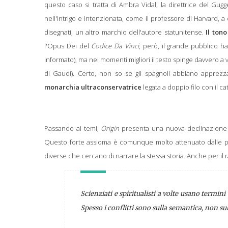
questo caso si tratta di Ambra Vidal, la direttrice del Gu
nell'intrigo e intenzionata, come il professore di Harvard, a
disegnati, un altro marchio dell'autore statunitense.
Il tono
l'Opus Dei del
Codice Da Vinci
, però, il grande pubblico h
informato), ma nei momenti migliori il testo spinge davvero a v
di Gaudí). Certo, n
on so se gli spagnoli abbiano apprez
monarchia ultraconservatrice
legata a doppio filo con il ca
Passando ai temi,
Origin
presenta una nuova declinazione
Questo forte assioma è comunque molto attenuato dalle pos
diverse che cercano di narrare la stessa storia. Anche per il r
S
cienziati e spiritualisti a volte usano termini
Spesso i conflitti sono sulla semantica, non su