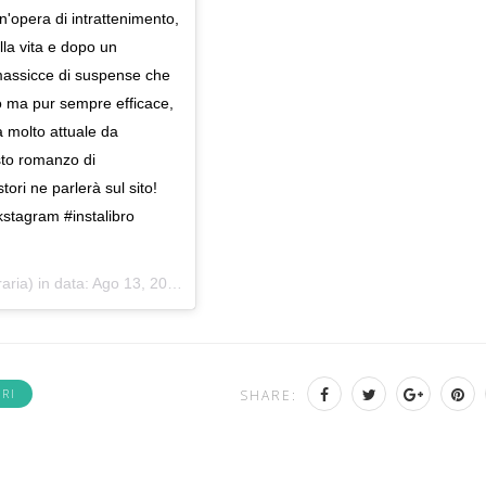
n'opera di intrattenimento,
ulla vita e dopo un
i massicce di suspense che
o ma pur sempre efficace,
a molto attuale da
sto romanzo di
i ne parlerà sul sito!
kstagram #instalibro
raria) in data:
Ago 13, 2018 at 1:28 PDT
RI
SHARE: