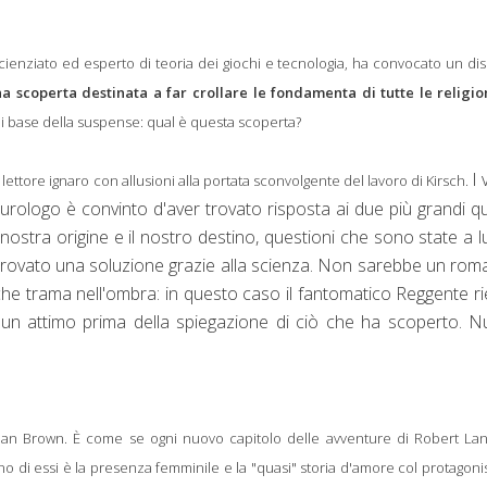
ienziato ed esperto di teoria dei giochi e tecnologia, ha convocato un di
a scoperta destinata a far crollare le fondamenta di tutte le religio
di base della suspense: qual è questa scoperta?
I 
l lettore ignaro con allusioni alla portata sconvolgente del lavoro di Kirsch.
uturologo è convinto d'aver trovato risposta ai due più grandi qu
ostra origine e il nostro destino, questioni che sono state a 
trovato una soluzione grazie alla scienza.
Non sarebbe un rom
e trama nell'ombra: in questo caso il fantomatico Reggente r
io un attimo prima della spiegazione di ciò che ha scoperto. 
 Dan Brown.
È come se ogni nuovo capitolo delle avventure di Robert La
 uno di essi è la presenza femminile e la "quasi" storia d'amore col protagonis