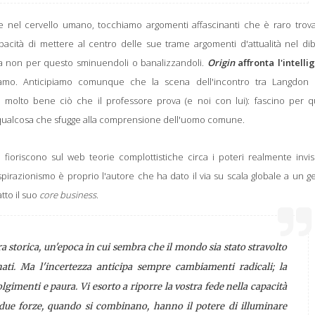
de nel cervello umano, tocchiamo argomenti affascinanti che è raro trova
ità di mettere al centro delle sue trame argomenti d'attualità nel diba
 non per questo sminuendoli o banalizzandoli.
Origin
affronta l'intell
iamo. Anticipiamo comunque che la scena dell'incontro tra Langdon
e molto bene ciò che il professore prova (e noi con lui): fascino per q
di qualcosa che sfugge alla comprensione dell'uomo comune.
ioriscono sul web teorie complottistiche circa i poteri realmente invisc
ospirazionismo è proprio l'autore che ha dato il via su scala globale a un 
tto il suo
core business
.
a storica, un'epoca in cui sembra che il mondo sia stato stravolto
ti. Ma l'incertezza anticipa sempre cambiamenti radicali; la
imenti e paura. Vi esorto a riporre la vostra fede nella capacità
due forze, quando si combinano, hanno il potere di illuminare