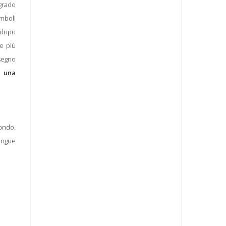
lgrado
imboli
(dopo
re più
 segno
a una
mondo.
ingue