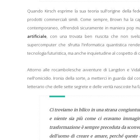
Quando Kirsch esprime la sua teoria sull'origine della fe
prodotti commerciali simili.
Come sempre, Brown ha la capac
contemporaneo, offrendoli sicuramente in maniera pop ma
artificiale
, con una trovata ben riuscita che non svel
supercomputer che sfrutta l'informatica quantistica rend
tecnologia futuristica, ma anche inquietudine al cospetto 
Attorno alle rocambolesche avventure di Langdon e Vidal f
nell'omicidio. Ironia della sorte, a metterci in guarda dal c
letterario che delle sette segrete e delle verità nascoste ha fa
Ci troviamo in bilico in una strana congiuntur
e niente sia più come ci eravamo immagina
trasformazione è sempre preceduta da sconvolg
dell'uomo di creare e amare, perché queste 