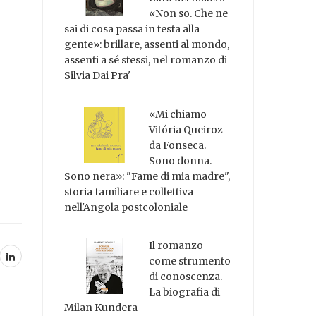
«Non so. Che ne
sai di cosa passa in testa alla
gente»: brillare, assenti al mondo,
assenti a sé stessi, nel romanzo di
Silvia Dai Pra'
«Mi chiamo
Vitória Queiroz
da Fonseca.
Sono donna.
Sono nera»: "Fame di mia madre",
storia familiare e collettiva
nell'Angola postcoloniale
Il romanzo
come strumento
di conoscenza.
La biografia di
Milan Kundera