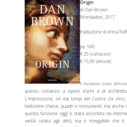
Origin
di Dan Brown
Mondadori, 2017
traduzione di Anna Raff
pp. 560
€ 25 (cartaceo)
€ 15,99 (ebook)
Il disclaimer posto all'iniz
questo romanzo a opere d'arte e di architettura,
L'impressione, sin dai tempi del
Codice Da Vinci
,
bellissime chiese, quadri e monumenti, ma anche d
questa funzione oggi è stata assorbita da internet 
verità celata agli altri), ma è innegabile che 