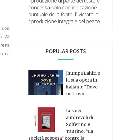
riproduzione di parte del testo è
concessa solo con indicazione
puntuale della fonte. È vietata la
riproduzione integrale del pezzo.
e dosi
à. Gli
 resta
POPULAR POSTS
va, da
Jhumpa Lahiri e
la sua opera in
italiano: "Dove
mi trovo"
Le voci
autorevoli di
Solferino e
Taurino. “La
società sospesa” contro la