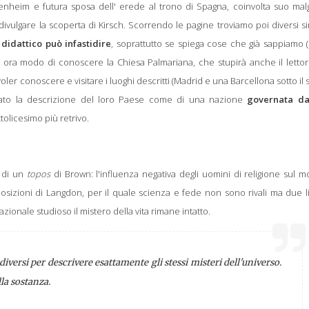
ggenheim e futura sposa dell' erede al trono di Spagna, coinvolta suo ma
 divulgare la scoperta di Kirsch. Scorrendo le pagine troviamo poi diversi s
 didattico può infastidire
, soprattutto se spiega cose che già sappiamo 
a ora modo di conoscere la Chiesa Palmariana, che stupirà anche il letto
oler conoscere e visitare i luoghi descritti (Madrid e una Barcellona sotto il
zato la descrizione del loro Paese come di una nazione
governata d
ttolicesimo più retrivo.
 di un
topos
di Brown: l'influenza negativa degli uomini di religione sul 
izioni di Langdon, per il quale scienza e fede non sono rivali ma due l
azionale studioso il mistero della vita rimane intatto.
 diversi per descrivere esattamente gli stessi misteri dell'universo.
lla sostanza.