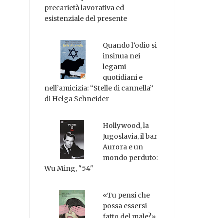
precarietà lavorativa ed
esistenziale del presente
Quando l’odio si
insinua nei
legami
quotidiani e
nell’amicizia: “Stelle di cannella”
di Helga Schneider
Hollywood, la
Jugoslavia, il bar
Aurora e un
mondo perduto:
Wu Ming, "54"
«Tu pensi che
possa essersi
fatto del male?»