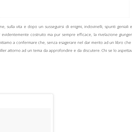
one, sulla vita e d
opo un susseguirsi di
enigmi, indovinelli, spunti geniali 
g
evidentemente costruito ma pur sempre efficace,
la rivelazione giunger
imitiamo a confermare che,
senza esagerare nel dar merito ad un libro che
iller attorno ad un tema da approfondire e da discutere. Chi se lo aspetta