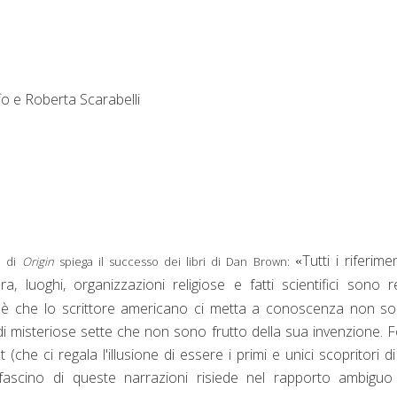
o e Roberta Scarabelli
Tutti i riferimen
io di
Origin
spiega il successo dei libri di Dan Brown:
«
 luoghi, organizzazioni religiose e fatti scientifici sono re
 è che lo scrittore americano ci metta a conoscenza non so
i misteriose sette che non sono frutto della sua invenzione. 
(che ci regala l'illusione di essere i primi e unici scopritori d
il fascino di queste narrazioni risiede nel rapporto ambigu