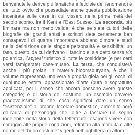
benvenute le derive più fanatiche e feticiste del fenomeno) è
del tutto ovvio che possediate anche questa pubblicazione
incentrata sulle case in cui vissero nella prima metà del
secolo scorso, fra il Kent e l’East Sussex.
La seconda
, più
liminare ma non meno valida, è che se siete cultori delle
biografie dei grandi artisti e scrittori siete certamente ben
consapevoli di quanta importanza abbiano dimore e studi
nella definizione delle singole personalità e sensibilità; un
fatto, questo, da cui derivano il fascino e, sia detto senza
vis
polemica, l’
appeal
turistico di tutte le cosiddette (e per certi
versi famigerate) case-museo.
La terza
, che conquisterà
anche i più profani in materia bloomsburyana, è che il
volume rappresenta una vera e propria gioia per gli occhi di
qualunque esteta, appassionato d’arte (pura e soprattutto
applicata, per il senso che ancora possono avere queste
categorie) e di storia del costume: un esempio davvero
gradevolissimo di che cosa significhi dare un senso
“esistenziale” al proprio focolare domestico, arricchito però
dall’aura di personaggi che, oltre a lasciare un segno
indelebile nella storia della letteratura, osarono vivere con
coraggio alle proprie condizioni, refrattari alla moralità e alle
norme del “buon costume” vigenti nell’Inghilterra di allora.