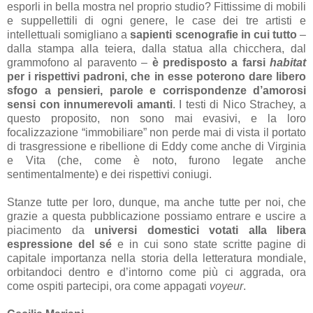
esporli in bella mostra nel proprio studio? Fittissime di mobili
e suppellettili di ogni genere, le case dei tre artisti e
intellettuali somigliano a
sapienti scenografie in cui tutto
–
dalla stampa alla teiera, dalla statua alla chicchera, dal
grammofono al paravento –
è predisposto a farsi
habitat
per i rispettivi padroni, che in esse poterono dare libero
sfogo a pensieri, parole e corrispondenze d’amorosi
sensi con innumerevoli amanti
. I testi di Nico Strachey, a
questo proposito, non sono mai evasivi, e la loro
focalizzazione “immobiliare” non perde mai di vista il portato
di trasgressione e ribellione di Eddy come anche di Virginia
e Vita (che, come è noto, furono legate anche
sentimentalmente) e dei rispettivi coniugi.
Stanze tutte per loro, dunque, ma anche tutte per noi, che
grazie a questa pubblicazione possiamo entrare e uscire a
piacimento da
universi domestici votati alla libera
espressione del sé
e in cui sono state scritte pagine di
capitale importanza nella storia della letteratura mondiale,
orbitandoci dentro e d’intorno come più ci aggrada, ora
come ospiti partecipi, ora come appagati
voyeur
.