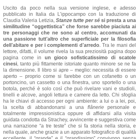
Uscito da poco nella sua versione inglese, e adesso
pubblicato in Italia da L’ippocampo con la traduzione di
Claudia Valeria Letizia,
Stanze tutte per sé
si presta a una
similitudine “oggettistica” che forse sarebbe piaciuta ai
tre personaggi che ne sono al centro, accomunati da
una passione tutt’altro che superficiale per la filosofia
dell’abitare e per i complementi d’arredo
. Tra le mani del
lettore, difatti, il volume rivela la sua preziosità pagina dopo
pagina come in
un gioco sofisticatissimo di scatole
cinesi
, tanto più fittamente istoriate quanto minore se ne fa
la dimensione. Il libro si apre – meglio: necessita di essere
aperto – proprio come si farebbe con un cofanetto o un
portoncino, un cassetto o una finestra, uno sportello o una
botola, perché è solo così che può rivelare vani e studioli,
tinelli e alcove, angoli lettura e camere da letto. Chi sfoglia
ha le chiavi di accesso per ogni ambiente: a lui o a lei, poi,
la scelta di abbandonarsi a una
flânerie
personale e
totalmente impressionistica oppure di affidarsi alla visita
guidata condotta da Strachey, avvincente e suggestiva come
una narrazione “a tre teste” che si fa storia nella storia, e
nella quale, anche grazie a un apparato fotografico di qualità
eccellente, il “grande” e il “grandissimo” convivono senza