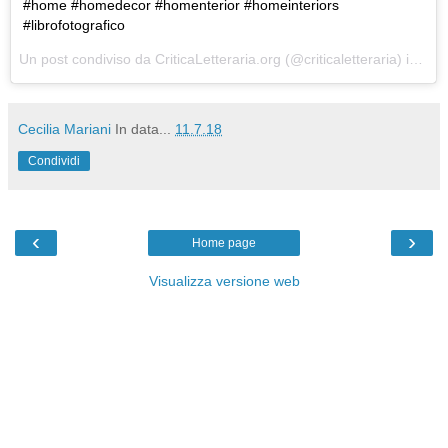
#home #homedecor #homenterior #homeinteriors
#librofotografico
Un post condiviso da
CriticaLetteraria.org
(@criticaletteraria) in data:
Cecilia Mariani
In data...
11.7.18
Condividi
‹
›
Home page
Visualizza versione web