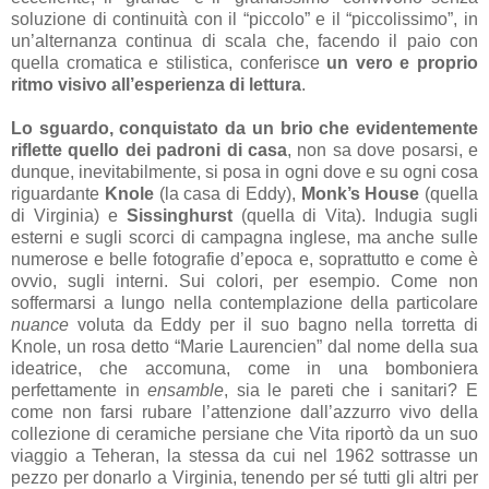
soluzione di continuità con il “piccolo” e il “piccolissimo”, in
un’alternanza continua di scala che, facendo il paio con
quella cromatica e stilistica, conferisce
un vero e proprio
ritmo visivo all’esperienza di lettura
.
Lo sguardo, conquistato da un brio che evidentemente
riflette quello dei padroni di casa
, non sa dove posarsi, e
dunque, inevitabilmente, si posa in ogni dove e su ogni cosa
riguardante
Knole
(la casa di Eddy),
Monk’s House
(quella
di Virginia) e
Sissinghurst
(quella di Vita). Indugia sugli
esterni e sugli scorci di campagna inglese, ma anche sulle
numerose e belle fotografie d’epoca e, soprattutto e come è
ovvio, sugli interni. Sui colori, per esempio. Come non
soffermarsi a lungo nella contemplazione della particolare
nuance
voluta da Eddy per il suo bagno nella torretta di
Knole, un rosa detto “Marie Laurencien” dal nome della sua
ideatrice, che accomuna, come in una bomboniera
perfettamente in
ensamble
, sia le pareti che i sanitari? E
come non farsi rubare l’attenzione dall’azzurro vivo della
collezione di ceramiche persiane che Vita riportò da un suo
viaggio a Teheran, la stessa da cui nel 1962 sottrasse un
pezzo per donarlo a Virginia, tenendo per sé tutti gli altri per