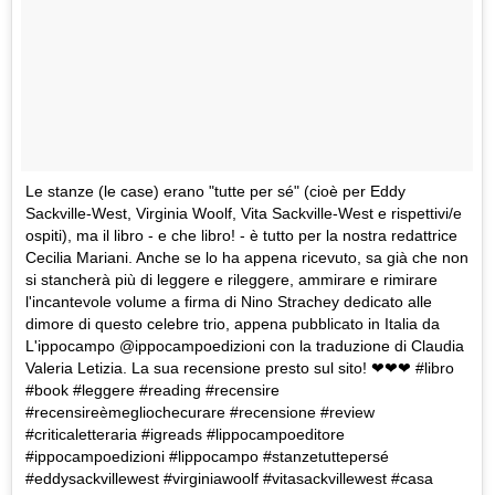
Le stanze (le case) erano "tutte per sé" (cioè per Eddy
Sackville-West, Virginia Woolf, Vita Sackville-West e rispettivi/e
ospiti), ma il libro - e che libro! - è tutto per la nostra redattrice
Cecilia Mariani. Anche se lo ha appena ricevuto, sa già che non
si stancherà più di leggere e rileggere, ammirare e rimirare
l'incantevole volume a firma di Nino Strachey dedicato alle
dimore di questo celebre trio, appena pubblicato in Italia da
L'ippocampo @ippocampoedizioni con la traduzione di Claudia
Valeria Letizia. La sua recensione presto sul sito! ❤❤❤ #libro
#book #leggere #reading #recensire
#recensireèmegliochecurare #recensione #review
#criticaletteraria #igreads #lippocampoeditore
#ippocampoedizioni #lippocampo #stanzetuttepersé
#eddysackvillewest #virginiawoolf #vitasackvillewest #casa