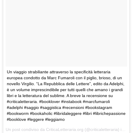
Un viaggio strabiliante attraverso la specificità letteraria
europea condotto da Marc Fumaroli con il piglio, brioso, di un
novello Virgilio. “La Repubblica delle Lettere”, edito da Adelphi,
è un volume imprescindibile per tutti quelli che amano i grandi
libri e la letteratura del sublime. A breve la recensione su
#criticaletteraria. #booklover #instabook #marcfumaroli
#adelphi #saggio #saggistica #recensioni #bookstagram
#bookworm #bookaholic #libridaleggere #libri #librichepassione
#booklove #leggere #leggiamo
Un post condiviso da
CriticaLetteraria.org
(@criticaletteraria) in data: