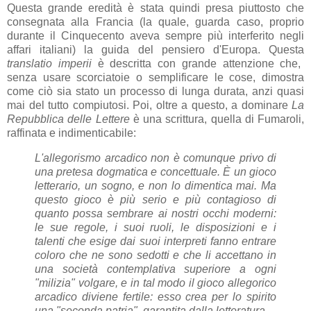
Questa grande eredità è stata quindi presa piuttosto che
consegnata alla Francia (la quale, guarda caso, proprio
durante il Cinquecento aveva sempre più interferito negli
affari italiani) la guida del pensiero d'Europa. Questa
translatio imperii
è descritta con grande attenzione che,
senza usare scorciatoie o semplificare le cose, dimostra
come ciò sia stato un processo di lunga durata, anzi quasi
mai del tutto compiutosi. Poi, oltre a questo, a dominare
La
Repubblica delle Lettere
è una scrittura, quella di Fumaroli,
raffinata e indimenticabile:
L'allegorismo arcadico non è comunque privo di
una pretesa dogmatica e concettuale. È un gioco
letterario, un sogno, e non lo dimentica mai. Ma
questo gioco è più serio e più contagioso di
quanto possa sembrare ai nostri occhi moderni:
le sue regole, i suoi ruoli, le disposizioni e i
talenti che esige dai suoi interpreti fanno entrare
coloro che ne sono sedotti e che li accettano in
una società contemplativa superiore a ogni
"milizia" volgare, e in tal modo il gioco allegorico
arcadico diviene fertile: esso crea per lo spirito
una "seconda patria", garantita dalla letteratura.