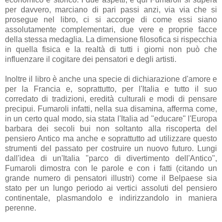
per davvero, marciano di pari passi anzi, via via che si
prosegue nel libro, ci si accorge di come essi siano
assolutamente complementari, due vere e proprie facce
della stessa medaglia. La dimensione filosofica si rispecchia
in quella fisica e la realtà di tutti i giorni non può che
influenzare il cogitare dei pensatori e degli artisti.
Inoltre il libro è anche una specie di dichiarazione d'amore e
per la Francia e, soprattutto, per l'Italia e tutto il suo
corredato di tradizioni, eredità culturali e modi di pensare
precipui. Fumaroli infatti, nella sua disamina, afferma come,
in un certo qual modo, sia stata l'Italia ad "educare" l'Europa
barbara dei secoli bui non soltanto alla riscoperta del
pensiero Antico ma anche e soprattutto ad utilizzare questo
strumenti del passato per costruire un nuovo futuro. Lungi
dall'idea di un'Italia "parco di divertimento dell'Antico",
Fumaroli dimostra con le parole e con i fatti (citando un
grande numero di pensatori illustri) come il Belpaese sia
stato per un lungo periodo ai vertici assoluti del pensiero
continentale, plasmandolo e indirizzandolo in maniera
perenne.