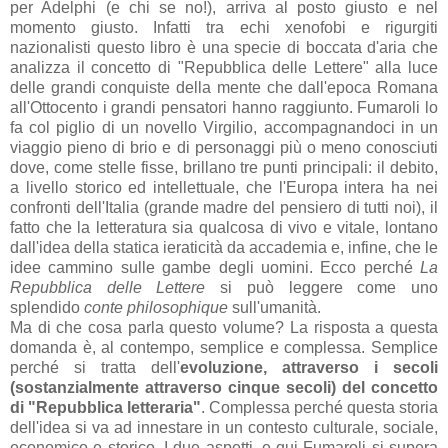
per Adelphi (e chi se no!), arriva al posto giusto e nel
momento giusto. Infatti tra echi xenofobi e rigurgiti
nazionalisti questo libro è una specie di boccata d'aria che
analizza il concetto di "Repubblica delle Lettere" alla luce
delle grandi conquiste della mente che dall'epoca Romana
all'Ottocento i grandi pensatori hanno raggiunto. Fumaroli lo
fa col piglio di un novello Virgilio, accompagnandoci in un
viaggio pieno di brio e di personaggi più o meno conosciuti
dove, come stelle fisse, brillano tre punti principali: il debito,
a livello storico ed intellettuale, che l'Europa intera ha nei
confronti dell'Italia (grande madre del pensiero di tutti noi), il
fatto che la letteratura sia qualcosa di vivo e vitale, lontano
dall'idea della statica ieraticità da accademia e, infine, che le
idee cammino sulle gambe degli uomini. Ecco perché
La
Repubblica delle Lettere
si può leggere come uno
splendido
conte philosophique
sull'umanità.
Ma di che cosa parla questo volume? La risposta a questa
domanda è, al contempo, semplice e complessa. Semplice
perché si tratta dell'
evoluzione, attraverso i secoli
(sostanzialmente attraverso cinque secoli) del concetto
di "Repubblica letteraria"
. Complessa perché questa storia
dell'idea si va ad innestare in un contesto culturale, sociale,
economico e storico. I due aspetti, e qui Fumaroli si supera