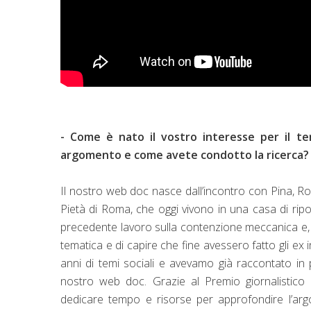
- Come è nato il vostro interesse per il t
argomento e come avete condotto la ricerca?
Il nostro web doc nasce dall’incontro con Pina, R
Pietà di Roma, che oggi vivono in una casa di ri
precedente lavoro sulla contenzione meccanica e, p
tematica e di capire che fine avessero fatto gli ex
anni di temi sociali e avevamo già raccontato in
nostro web doc. Grazie al Premio giornalistico
dedicare tempo e risorse per approfondire l’argo