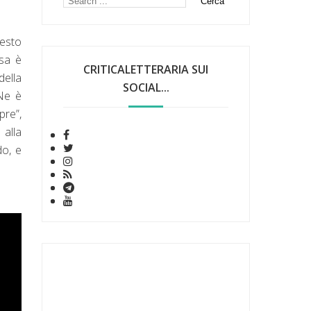
esto
osa è
CRITICALETTERARIA SUI
della
SOCIAL...
 Ne è
re”,
 alla
do, e