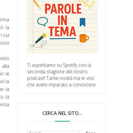
orma
tò la
n cui
pesso
vizio
Ti aspettiamo su Spotify con la
alla
seconda stagione del nostro
on le
podcast! Tante novità ma le voci
oi la
che avete imparato a conoscere.
he la
to la
forma
CERCA NEL SITO...