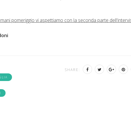
omani pomeriggio vi aspettiamo con la seconda parte dell'intervi
doni
SHARE:
GLIA
I