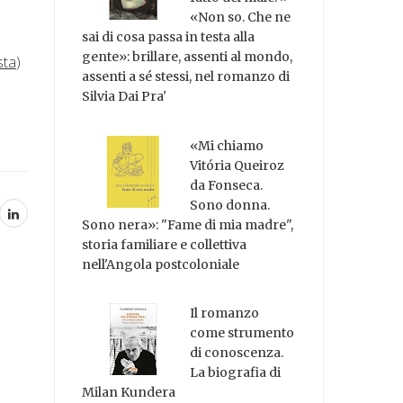
«Non so. Che ne
sai di cosa passa in testa alla
gente»: brillare, assenti al mondo,
sta
)
assenti a sé stessi, nel romanzo di
Silvia Dai Pra'
«Mi chiamo
Vitória Queiroz
da Fonseca.
Sono donna.
Sono nera»: "Fame di mia madre",
storia familiare e collettiva
nell'Angola postcoloniale
Il romanzo
come strumento
di conoscenza.
La biografia di
Milan Kundera