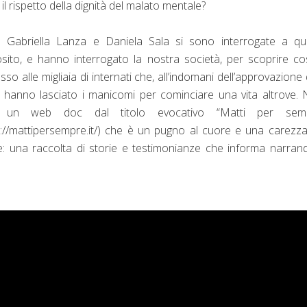
il rispetto della dignità del malato mentale?
 Gabriella Lanza e Daniela Sala si sono interrogate a qu
sito, e hanno interrogato la nostra società, per scoprire c
so alle migliaia di internati che, all’indomani dell’approvazione 
, hanno lasciato i manicomi per cominciare una vita altrove.
 un web doc dal titolo evocativo “Matti per semp
s://mattipersempre.it/) che è un pugno al cuore e una carezza
: una raccolta di storie e testimonianze che informa narran