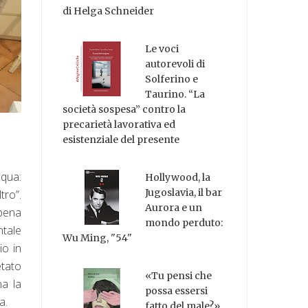
di Helga Schneider
Le voci
autorevoli di
Solferino e
Taurino. “La
società sospesa” contro la
precarietà lavorativa ed
esistenziale del presente
cqua:
Hollywood, la
Jugoslavia, il bar
tro”.
Aurora e un
 pena
mondo perduto:
ntale
Wu Ming, "54"
io in
etato
«Tu pensi che
na la
possa essersi
a.
fatto del male?»