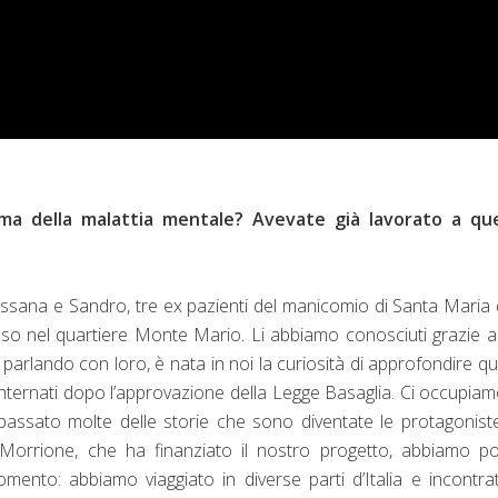
ema della malattia mentale? Avevate già lavorato a qu
ossana e Sandro, tre ex pazienti del manicomio di Santa Maria 
poso nel quartiere Monte Mario. Li abbiamo conosciuti grazie 
arlando con loro, è nata in noi la curiosità di approfondire q
 internati dopo l’approvazione della Legge Basaglia. Ci occupia
 passato molte delle storie che sono diventate le protagonist
 Morrione, che ha finanziato il nostro progetto, abbiamo p
mento: abbiamo viaggiato in diverse parti d’Italia e incontra