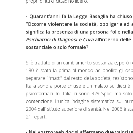
propri diritti di cittadino libero.
- Quarant’anni fa la Legge Basaglia ha chius
“Occorre violentare la società, obbligarla ad 
significa la presenza di una persona folle nell
Psichiatrici di Diagnosi e Cura
all’interno dell
sostanziale o solo formale?
Si è trattato di un cambiamento sostanziale, però r
180 è stata la prima al mondo ad abolire gli osped
separare i “matti” dal resto della società, resistono
Italia sono a porte chiuse e un malato su dieci è l
psicofarmaci. In Italia ci sono 329 Spdc, ma solo
contenzione. L’unica indagine sistematica sul nu
2004 dall’Istituto superiore di sanità. Nel 2006 è s
21 reparti.
- Nel vostro web doc si affermano due valori un