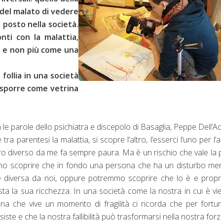
à del malato di vedere
e posto nella società.
onti con la malattia,
na e non più come una
follia in una società
esporre come vetrina
e parole dello psichiatra e discepolo di Basaglia, Peppe Dell’A
ra parentesi la malattia, si scopre l’altro, l’esserci l’uno per l’al
tro diverso da me fa sempre paura. Ma è un rischio che vale la
mo scoprire che in fondo una persona che ha un disturbo me
 diversa da noi, oppure potremmo scoprire che lo è e propr
sta la sua ricchezza. In una società come la nostra in cui è vi
sona che vive un momento di fragilità ci ricorda che per fortu
ste e che la nostra fallibilità può trasformarsi nella nostra forz