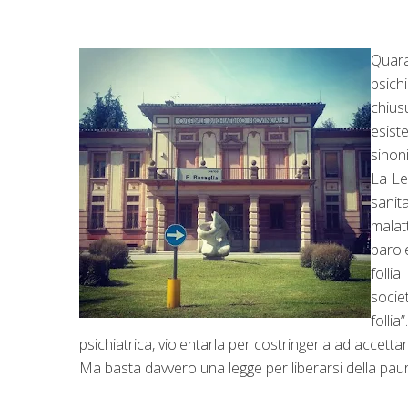
Quara
psich
chius
esist
sinoni
La Le
sanit
malat
parol
folli
socie
folli
psichiatrica, violentarla per costringerla ad accettar
Ma basta davvero una legge per liberarsi della paura