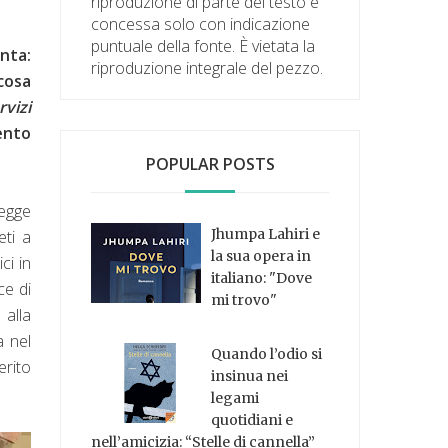
riproduzione di parte del testo è
concessa solo con indicazione
puntuale della fonte. È vietata la
nta:
riproduzione integrale del pezzo.
 cosa
rvizi
ento
POPULAR POSTS
Legge
Jhumpa Lahiri e
eti a
la sua opera in
ci in
italiano: "Dove
ce di
mi trovo"
 alla
a nel
Quando l’odio si
erito
insinua nei
legami
quotidiani e
nell’amicizia: “Stelle di cannella”