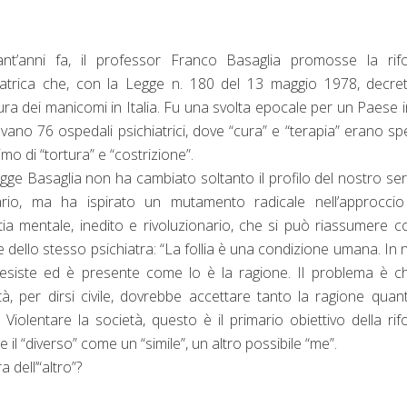
nt’anni fa, il professor Franco Basaglia promosse la rif
iatrica che, con la Legge n. 180 del 13 maggio 1978, decre
ura dei manicomi in Italia. Fu una svolta epocale per un Paese i
evano 76 ospedali psichiatrici, dove “cura” e “terapia” erano s
mo di “tortura” e “costrizione”.
gge Basaglia non ha cambiato soltanto il profilo del nostro ser
ario, ma ha ispirato un mutamento radicale nell’approccio 
tia mentale, inedito e rivoluzionario, che si può riassumere c
e dello stesso psichiatra: “La follia è una condizione umana. In n
a esiste ed è presente come lo è la ragione. Il problema è c
tà, per dirsi civile, dovrebbe accettare tanto la ragione quan
a”. Violentare la società, questo è il primario obiettivo della ri
e il “diverso” come un “simile”, un altro possibile “me”.
 dell’“altro”?