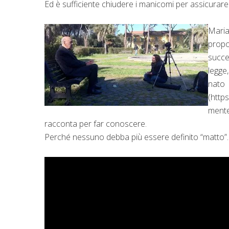
Ed è sufficiente chiudere i manicomi per assicurare 
Maria
propo
succes
legge
nato
(http
mente
racconta per far conoscere.
Perché nessuno debba più essere definito “matto”.