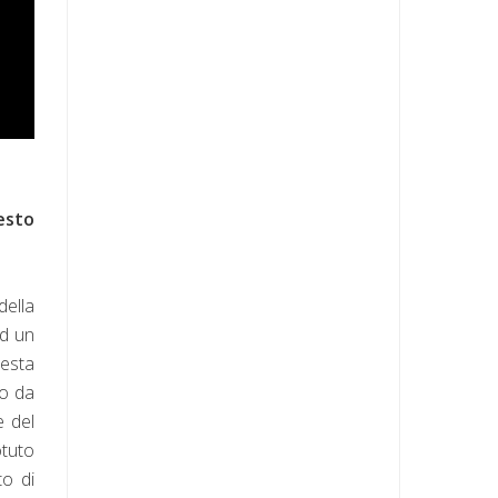
esto
della
ad un
uesta
mo da
e del
otuto
to di