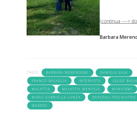
(
continua ----> d
Barbara Meren
TAGS:
BARBARA MERENDONI
DANIELA SALA
FRANCO BASAGLIA
INTERVISTA
LEGGE BASA
MALATTIA
MALATTIA MENTALE
MANICOMI
MARIA GABRIELLA LANZA
OSPEDALI PSICHIATRIC
WEBDOC