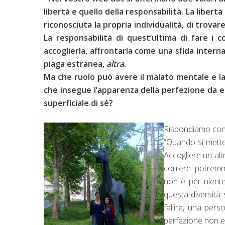
libertà e quello della responsabilità. La libert
riconosciuta la propria individualità, di trovar
La responsabilità di quest’ultima di fare i c
accoglierla, affrontarla come una sfida inter
piaga estranea,
altra
.
Ma che ruolo può avere il malato mentale e la 
che insegue l’apparenza della perfezione da 
superficiale di sé?
Rispondiamo con l
“Quando si mette t
Accogliere un al
correre: potrem
non è per niente
questa diversità 
fallire, una per
perfezione non esi