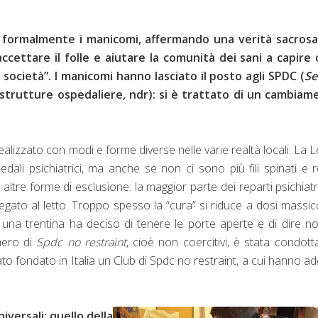
o formalmente i manicomi, affermando una verità sacrosa
accettare il folle e aiutare la comunità dei sani a capire
a società”. I manicomi hanno lasciato il posto agli SPDC (
Se
e strutture ospedaliere
,
ndr): si è trattato di un cambiam
ealizzato con modi e forme diverse nelle varie realtà locali. La 
ali psichiatrici, ma anche se non ci sono più fili spinati e r
 altre forme di esclusione: la maggior parte dei reparti psichiatri
egato al letto. Troppo spesso la “cura” si riduce a dosi massic
 una trentina ha deciso di tenere le porte aperte e di dire no
mero di
Spdc no restraint
, cioè non coercitivi, è stata condott
tato fondato in Italia un Club di Spdc no restraint, a cui hanno ad
iversali: quello della