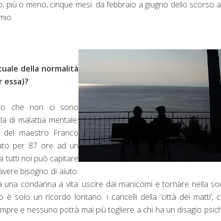
rato, più o meno, cinque mesi: da febbraio a giugno dello scorso 
remio.
tuale della normalità
r essa)?
ito che non ci sono
la di malattia mentale:
e del maestro Franco
ato per 87 ore ad un
 a tutti noi può capitare
avere bisogno di aiuto.
a una condanna a vita: uscire dai manicomi e tornare nella so
è solo un ricordo lontano: i cancelli della ‘città dei matti’,
mpre e nessuno potrà mai più togliere a chi ha un disagio psich