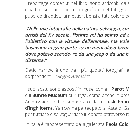
I reportage contenuti nel libro, sono arricchiti da 
dibattito sul ruolo della fotografia e del fotogra
pubblico di addetti ai mestieri, bensì a tutti color
“Nelle mie fotografie della natura selvaggia, co
artisti del XV secolo, l’istinto mi ha spinto ad
l’obiettivo con la visuale dell’animale, ma vole
basavano in gran parte su un meticoloso lavor
dove potevo scende- re da una jeep o da una ba
distanza.”
David Yarrow è uno tra i più quotati fotografi nel
sorprendenti il
“Regno Animale”
.
I suoi scatti sono esposti in musei come il
Perot 
e il
Bührle Museum
di Zurigo, come anche in pres
Ambassador ed è supportato dalla
Tusk Foun
d’Inghilterra.
Yarrow ha partecipato all’Asta di G
per tutelare e salvaguardare il Pianeta attraverso 
In Italia è rappresentato dalla gallerista
Paola Colo