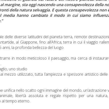
, al margine, sta oggi nascendo una consapevolezza della n
fronti della natura selvaggia. E questa consapevolezza non 
ial media hanno cambiato il modo in cui siamo influenza
.”
e delle diverse latitudini del pianeta terra, remote destinazion
artide, al Giappone, fino all’Africa, terra in cui il viaggio rallen
5 anni, la profonda bellezza del luogo.
 ritrarre in modo meticoloso il paesaggio, ma cerca di instaura
.
aglio, uno studio
al mezzo utilizzato, tutta l’ampiezza e spessore artistico delle
e che unifica nello scatto ogni immagine del mondo, un’astrazione v
animale, libertà assoluta e regale rispetto per una natura
o al tempo eterno.