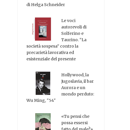
di Helga Schneider
Le voci
autorevoli di
Solferino e
Taurino. “La
società sospesa” contro la
precarietà lavorativa ed
esistenziale del presente
Hollywood, la
Jugoslavia, il bar
Aurora e un
mondo perduto:
Wu Ming, "54"
«Tu pensi che
possa essersi
fatto del male?»