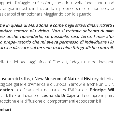
appunti di viaggio e riflessioni, che a loro volta innescano un v
fo ai giorni nostri, indirizzando il proprio pensiero non solo 
o desiderosi di emozionarsi viaggiando con lo sguardo.
me in quella di Maradona e come negli straordinari ritratti 
 andare sempre più vicino. Non si trattava soltanto di alli
vo anche riprenderlo, se possibile, raso terra. I miei sfor
o prepa- ratorio che mi aveva permesso di individuare i lu
rca e piazzare sul terreno macchine fotografiche controlla
l’arte dei paesaggi africani Fine art, indaga in modi inaspett
Museum
di Dallas, il
New Museum of Natural History
del Mis
tigiose gallerie d'America e d'Europa. Yarrow è anche un UK 
dation
a difesa della natura e dell’Africa del
Principe Wil
ala della Fondazione di
Leonardo Di Caprio
da sempre in prima
l'adozione e la diffusione di comportamenti ecosostenibili.
mbari.