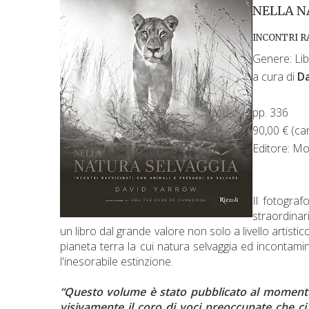
NELLA N
INCONTRI R
Genere: Li
a cura di
D
pp. 336
90,00 €
(ca
Editore: Mo
Il fotogra
straordinari
un libro dal grande valore non solo a livello artist
pianeta terra la cui natura selvaggia ed incontamin
l'inesorabile estinzione.
“Questo volume è stato pubblicato al momen
visivamente il coro di voci preoccupate che ci