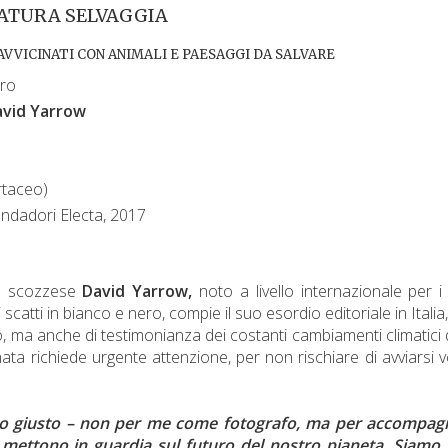
ATURA SELVAGGIA
AVVICINATI CON ANIMALI E PAESAGGI DA SALVARE
bro
avid Yarrow
rtaceo)
ndadori Electa, 2017
fo scozzese
David Yarrow,
noto a livello internazionale per i
 scatti in bianco e nero, compie il suo esordio editoriale in Italia
ico, ma anche di testimonianza dei costanti cambiamenti climatici 
ata richiede urgente attenzione, per non rischiare di avviarsi 
to giusto – non per me come fotografo, ma per accompag
 mettono in guardia sul futuro del nostro pianeta. Siamo s