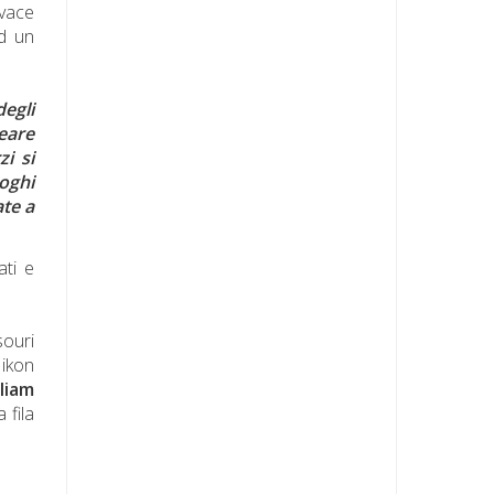
ivace
ad un
degli
neare
zi si
oghi
te a
ati e
souri
Nikon
liam
 fila