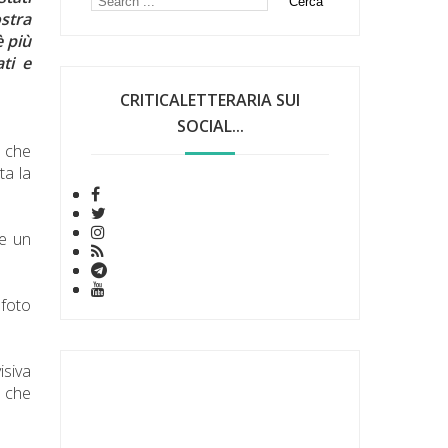
ostra
è più
ti e
CRITICALETTERARIA SUI
SOCIAL...
i che
ta la
re un
 foto
isiva
, che