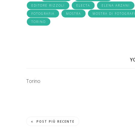
EDITORE RIZZOLI
ELECTA
ELENA ARZANI
FOTOGRAFIA
MOSTRA
MOSTRA DI FOTOGRAF
TORINO
Y
Torino
POST PIÙ RECENTE