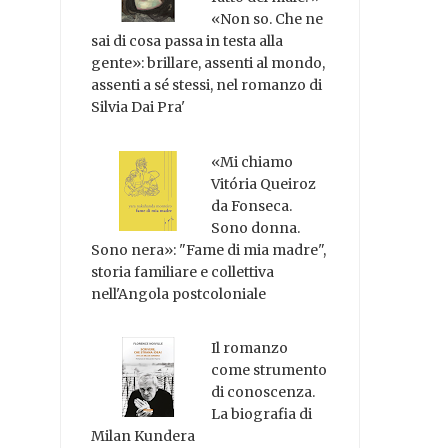
«Non so. Che ne
sai di cosa passa in testa alla
gente»: brillare, assenti al mondo,
assenti a sé stessi, nel romanzo di
Silvia Dai Pra'
«Mi chiamo
Vitória Queiroz
da Fonseca.
Sono donna.
Sono nera»: "Fame di mia madre",
storia familiare e collettiva
nell'Angola postcoloniale
Il romanzo
come strumento
di conoscenza.
La biografia di
Milan Kundera