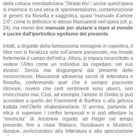
della collana mondadoriana "Strade blu"; anche quest'opera
si inserisce in una vena di sperimentalismo, contaminazione
di generi: tra filosofia e saggistica, quasi “manuale d'amore
2.0”, come lo definisce lo stesso Massarenti nell'opera (cfr. p.
24), ma oserei dire
manuale per aiutarsi a stare al mondo
e uscire dall'ipertrofico egotismo del presente
.
Infatti, a dispetto della famosissima immagine in copertina, il
libro non si focalizza solo sull'amore passionale, ma invade
fortemente il campo dell'etica. Allora, si impara innanzitutto a
vedere l'Altro come un individuo da rispettare, nel suo
esser
ci
. Senza mai disgiungersi dal presente delle
neuroscienze, Massarenti attraversa secoli di letteratura e
filosofia, confermando quel che è sempre piacevole
ritrovare, ovvero che certi sentimenti sono atavici, non
invecchiano mai. Così, ad esempio, l'amore di Ovidio si può
accostare a quello dei
Frammenti
di Barthes o alla gelosia
trattata nell'
Otello
shakespeariano. O ancora, parlando di
etica si superano i confini temporali e si può attestare la
"rinvincita" di Aristotele rispetto ad Hegel nel tempo
presente, fino a citare Wallace, Nussbaum e Murdoch;
dunque, avvicinandoci alla letteratura e alla speculazione