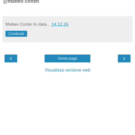
@matteo contin
Matteo Contin
In data...
14.12.16
Condividi
‹
›
Home page
Visualizza versione web