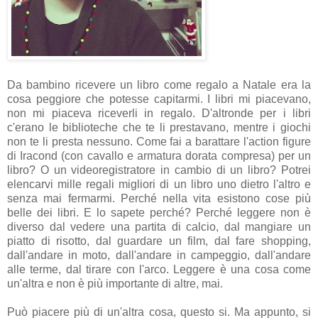
Da bambino ricevere un libro come regalo a Natale era la
cosa peggiore che potesse capitarmi. I libri mi piacevano,
non mi piaceva riceverli in regalo. D'altronde per i libri
c'erano le biblioteche che te li prestavano, mentre i giochi
non te li presta nessuno. Come fai a barattare l'action figure
di Iracond (con cavallo e armatura dorata compresa) per un
libro? O un videoregistratore in cambio di un libro? Potrei
elencarvi mille regali migliori di un libro uno dietro l'altro e
senza mai fermarmi. Perché nella vita esistono cose più
belle dei libri. E lo sapete perché? Perché leggere non è
diverso dal vedere una partita di calcio, dal mangiare un
piatto di risotto, dal guardare un film, dal fare shopping,
dall'andare in moto, dall'andare in campeggio, dall'andare
alle terme, dal tirare con l'arco. Leggere è una cosa come
un'altra e non è più importante di altre, mai.
Può piacere più di un'altra cosa, questo si. Ma appunto, si