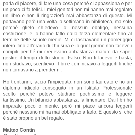
parla di piacere, di fare una cosa perché ci appassiona e per
un poco ci fa felici. I miei genitori non mi hanno mai regalato
un libro e non li ringrazierò mai abbastanza di questo. Mi
portavano però una volta la settimana in biblioteca, ma solo
perché glielo chiedevo io: nessun obbligo, nessuna
costrizione, e lo hanno fatto dalla terza elementare fino al
termine delle scuole medie. Mi ci lasciavano un pomeriggio
intero, fino all'orario di chiusura e io quel giorno non facevo i
compiti perché mi credevano abbastanza maturo da saper
gestire il tempo dello studio. Falso. Non li facevo e basta,
non studiavo, sceglievo i libri e cominciavo a leggerli finché
non tornavano a prendermi.
Ho trent'anni, faccio l'impiegato, non sono laureato e ho un
diploma ridicolo conseguito in un Istituto Professionale
scelto perché potevo studiare pochissimo e leggere
tantissimo. Un bilancio abbastanza fallimentare. Dai libri ho
imparato poco o niente, però mi piace ancora leggerli
perché nessuno mi ha mai obbligato a farlo. E questo si che
è stato proprio un bel regalo.
Matteo Contin