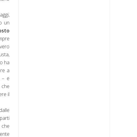
aggi,
lo un
osto
mpre
 vero
usta,
so ha
are a
e – e
i che
re il
dalle
parti
a che
cente