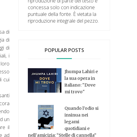
riproduzione di parte del testo è
concessa solo con indicazione
puntuale della fonte. È vietata la
riproduzione integrale del pezzo.
sa di
ia di
gi di
POPULAR POSTS
li, i
 loro
tesso
Jhumpa Lahiri e
la sua opera in
i cui
italiano: "Dove
mi trovo"
santi
ncora
Quando l’odio si
cendo
insinua nei
ad un
legami
re il
quotidiani e
ce ad
nell’amicizia: “Stelle di cannella”