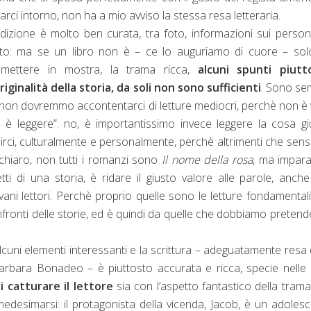
rarci intorno, non ha a mio avviso la stessa resa letteraria.
dizione è molto ben curata, tra foto, informazioni sui person
etto: ma se un libro non è – ce lo auguriamo di cuore – so
a mettere in mostra, la trama ricca,
alcuni spunti piutt
riginalità della storia, da soli non sono sufficienti
. Sono se
 non dovremmo accontentarci di letture mediocri, perchè non è
e è leggere”: no, è importantissimo invece leggere la cosa gi
hirci, culturalmente e personalmente, perchè altrimenti che sen
 chiaro, non tutti i romanzi sono
Il nome della rosa
, ma impar
tti di una storia, è ridare il giusto valore alle parole, anch
ani lettori. Perchè proprio quelle sono le letture fondamental
ronti delle storie, ed è quindi da quelle che dobbiamo pretende
cuni elementi interessanti e la scrittura – adeguatamente resa 
Barbara Bonadeo – è piuttosto accurata e ricca, specie nelle 
 catturare il lettore
sia con l’aspetto fantastico della tram
edesimarsi: il protagonista della vicenda, Jacob, è un adoles