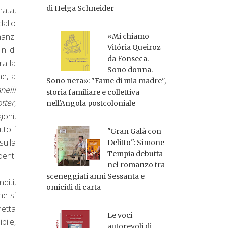
di Helga Schneider
nata,
dallo
manzi
«Mi chiamo
Vitória Queiroz
ni di
da Fonseca.
ra la
Sono donna.
he, a
Sono nera»: "Fame di mia madre",
nelli
storia familiare e collettiva
tter
,
nell'Angola postcoloniale
ioni,
tto i
"Gran Galà con
sulla
Delitto": Simone
Tempia debutta
denti
nel romanzo tra
sceneggiati anni Sessanta e
iti,
omicidi di carta
che si
hetta
Le voci
bile,
autorevoli di