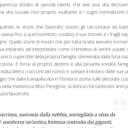
pparenza dotato di speciali talenti, che vive una vita decisa
i, una vita sociale non proprio esaltante e i sogni normalissimi 
quando le storie che l’adorato nonno gli raccontava da bam
aveva fino a quel momento creduto, il suo mondo e i fragili equi
re. Quelle storie di mostri che per tutta la vita avevano torme
eva imparato ad interpretare come il tentativo di venire a patti 
unico superstite della propria famiglia sterminata dalla furia naz
colose. E forse al proprio destino e alla pesante eredità famig
celata dietro i racconti del nonno e svelare il mistero delle sue u
io che dalla tranquilla vita in Florida lo porta sulle desolate cos
rca della misteriosa Miss Peregrine, la donna che tantissimi anni 
sa/orfanotrofio.
cciosa, nascosta dalla nebbia, sorvegliata a vista da
: sembrava un’antica fortezza costruita dai giganti.