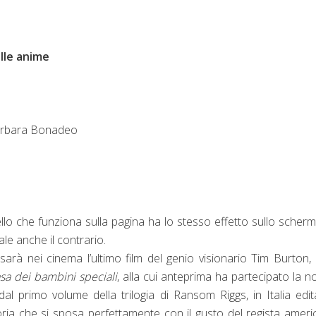
elle anime
arbara Bonadeo
o che funziona sulla pagina ha lo stesso effetto sullo scherm
le anche il contrario.
 sarà nei cinema l’ultimo film del genio visionario Tim Burton,
asa dei bambini speciali
, alla cui anteprima ha partecipato la n
 dal primo volume della trilogia di Ransom Riggs, in Italia edi
toria che si sposa perfettamente con il gusto del regista amer