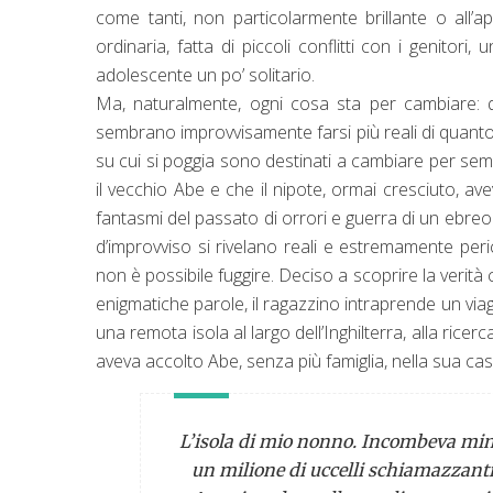
come tanti, non particolarmente brillante o all’a
ordinaria, fatta di piccoli conflitti con i genitor
adolescente un po’ solitario.
Ma, naturalmente, ogni cosa sta per cambiare: 
sembrano improvvisamente farsi più reali di quanto 
su cui si poggia sono destinati a cambiare per semp
il vecchio Abe e che il nipote, ormai cresciuto, av
fantasmi del passato di orrori e guerra di un ebreo 
d’improvviso si rivelano reali e estremamente peri
non è possibile fuggire. Deciso a scoprire la verità 
enigmatiche parole, il ragazzino intraprende un viagg
una remota isola al largo dell’Inghilterra, alla rice
aveva accolto Abe, senza più famiglia, nella sua ca
L’isola di mio nonno. Incombeva mina
un milione di uccelli schiamazzanti