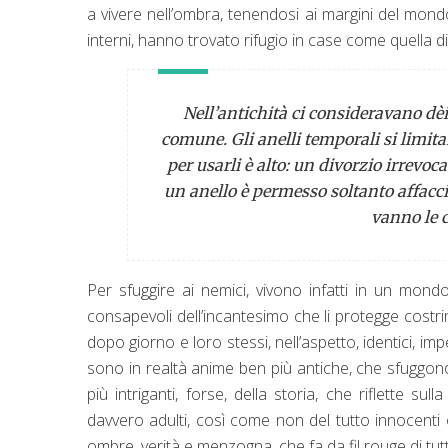
a vivere nell’ombra, tenendosi ai margini del mondo 
interni, hanno trovato rifugio in case come quella 
Nell’antichità ci consideravano dèi
comune. Gli anelli temporali si limita
per usarli è alto: un divorzio irrevoc
un anello è permesso soltanto affacci
vanno le 
Per sfuggire ai nemici, vivono infatti in un mondo
consapevoli dell’incantesimo che li protegge costri
dopo giorno e loro stessi, nell’aspetto, identici, i
sono in realtà anime ben più antiche, che sfuggono 
più intriganti, forse, della storia, che riflette 
davvero adulti, così come non del tutto innocenti o
ombre, verità e menzogna, che fa da fil rouge di tutt