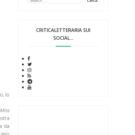
CRITICALETTERARIA SUI
SOCIAL...
o, lo
Miss
ostra
ta da
icano