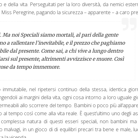
e della vita. Perseguitati per la loro diversità, da nemici ester
di Miss Peregrine, pagando la sicurezza – apparente – a caro pr
. Ma noi Speciali siamo mortali, al pari della gente
no a rallentare l’inevitabile, e il prezzo che paghiamo
abile dal presente. Come sai, a chi vive a lungo dentro
arsi sul presente, altrimenti avvizzisce e muore. Così
cose da tempo immemore.
 immutabile, nel ripetersi continuo della stessa, identica gior
ngendoli ai margini della vita, ogni cosa intorno a loro uguale g
mpermeabili allo scorrere del tempo. Bambini o poco più all’appar
al tempo così come alla vita reale. È quest’ultimo uno degli as
sulla complessa natura di questi esseri speciali, non bambini m
 malvagi, in un gioco di di equilibri precari tra bene e male, lu
a la vicenda.