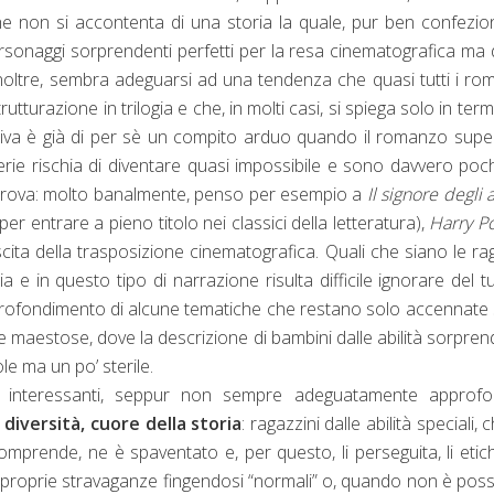
he non si accontenta di una storia la quale, pur ben confezio
personaggi sorprendenti perfetti per la resa cinematografica ma 
 inoltre, sembra adeguarsi ad una tendenza che quasi tutti i ro
tturazione in trilogia e che, in molti casi, si spiega solo in termi
iva è già di per sè un compito arduo quando il romanzo supe
serie rischia di diventare quasi impossibile e sono davvero poc
 prova: molto banalmente, penso per esempio a
Il signore degli a
 per entrare a pieno titolo nei classici della letteratura),
Harry Po
scita della trasposizione cinematografica. Quali che siano le rag
ia e in questo tipo di narrazione risulta difficile ignorare del tu
o approfondimento di alcune tematiche che restano solo accennate 
ene maestose, dove la descrizione di bambini dalle abilità sorpren
e ma un po’ sterile.
nteressanti, seppur non sempre adeguatamente approfond
diversità, cuore della storia
: ragazzini dalle abilità speciali, 
mprende, ne è spaventato e, per questo, li perseguita, li etic
 le proprie stravaganze fingendosi “normali” o, quando non è possi