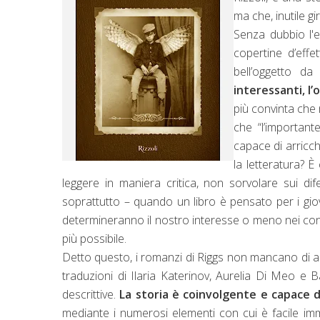
ma che, inutile gi
Senza dubbio l'e
copertine d’eff
bell’oggetto d
interessanti, l’o
più convinta che
che “l’important
capace di arricc
la letteratura? È
leggere in maniera critica, non sorvolare sui dife
soprattutto – quando un libro è pensato per i giov
determineranno il nostro interesse o meno nei conf
più possibile.
Detto questo, i romanzi di Riggs non mancano di al
traduzioni di Ilaria Katerinov, Aurelia Di Meo e 
descrittive.
La storia è coinvolgente e capace di
mediante i numerosi elementi con cui è facile imm