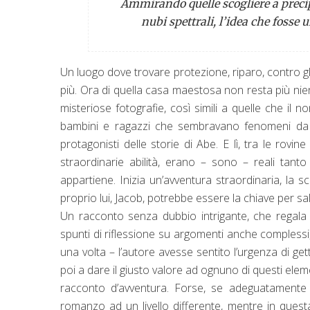
Ammirando quelle scogliere a precip
nubi spettrali, l’idea che fosse
Un luogo dove trovare protezione, riparo, contro gl
più. Ora di quella casa maestosa non resta più nient
misteriose fotografie, così simili a quelle che i
bambini e ragazzi che sembravano fenomeni da barac
protagonisti delle storie di Abe. E lì, tra le rovi
straordinarie abilità, erano – sono – reali tant
appartiene. Inizia un’avventura straordinaria, la 
proprio lui, Jacob, potrebbe essere la chiave per sal
Un racconto senza dubbio intrigante, che regala
spunti di riflessione su argomenti anche comples
una volta – l’autore avesse sentito l’urgenza di g
poi a dare il giusto valore ad ognuno di questi eleme
racconto d’avventura. Forse, se adeguatamente an
romanzo ad un livello differente, mentre in ques