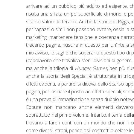
arrivare ad un pubblico più adulto ed esigente, c
risulta una sfilata un po’ superficiale di mondi e 
scarso valore letterario. Anche la storia di Riggs,
per ragazzi o simili non possono evitare, ossia la stru
marketing; mantenere tensione e coerenza narrat
trecento pagine, riuscire in questo per un’intera 
mio avviso, le saghe che superano questo tipo di
(capolavoro che travalica sterili divisioni di genere,
ma anche la trilogia di
Hunger Games
, ben più riu
anche la storia degli Speciali è strutturata in trilog
difetti evidenti, a partire, si diceva, dallo scars
pagina, per lasciare il posto ad effetti speciali, sc
è una prova di immaginazione senza dubbio notevol
Eppure non mancano anche elementi davvero i
soprattutto nel primo volume. Intanto, il tema del
la
trovano a fare i conti con un mondo che non li co
come diversi, strani, pericolosi; costretti a celare