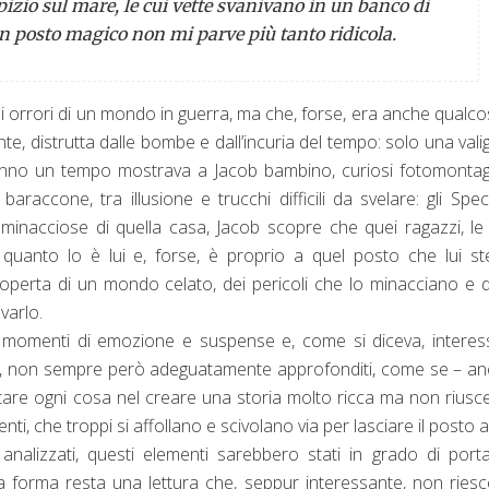
izio sul mare, le cui vette svanivano in un banco di
 un posto magico non mi parve più tanto ridicola.
i orrori di un mondo in guerra, ma che, forse, era anche qualco
e, distrutta dalle bombe e dall’incuria del tempo: solo una valig
l nonno un tempo mostrava a Jacob bambino, curiosi fotomontag
cone, tra illusione e trucchi difficili da svelare: gli Specia
ne minacciose di quella casa, Jacob scopre che quei ragazzi, le
o quanto lo è lui e, forse, è proprio a quel posto che lui s
scoperta di un mondo celato, dei pericoli che lo minacciano e d
varlo.
 momenti di emozione e suspense e, come si diceva, interes
si, non sempre però adeguatamente approfonditi, come se – a
ettare ogni cosa nel creare una storia molto ricca ma non rius
nti, che troppi si affollano e scivolano via per lasciare il posto 
alizzati, questi elementi sarebbero stati in grado di porta
ta forma resta una lettura che, seppur interessante, non ries