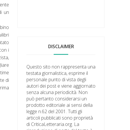
mente
di un
bino
libri
ntato
DISCLAIMER
con i
ista,
liare
Questo sito non rappresenta una
ltime
testata giornalistica, esprime il
personale punto di vista degli
te di
autori dei post e viene aggiornato
prima
senza alcuna periodicità. Non
può pertanto considerarsi un
prodotto editoriale ai sensi della
legge n.62 del 2001. Tutti gli
articoli pubblicati sono proprietà
di CriticaLetteraria.org. La