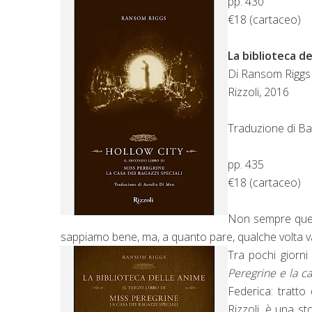
pp. 430
€18 (cartaceo)
La biblioteca d
Di Ransom Riggs
Rizzoli, 2016
Traduzione di B
pp. 435
€18 (cartaceo)
Non sempre quell
sappiamo bene, ma, a quanto pare, qualche volta va
Tra pochi giorni
Peregrine e la c
Federica: tratto
Rizzoli, è una s