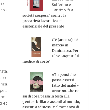
ni ed
Solferino e
ezzo:
Taurino. “La
società sospesa” contro la
precarietà lavorativa ed
esistenziale del presente
C'è (ancora) del
marcio in
Danimarca: Per
Olov Enquist, "Il
medico di corte"
nata,
«Tu pensi che
iorno
possa essersi
enza,
fatto del male?»
petti
«Non so. Che ne
a non
sai di cosa passa in testa alla
gente»: brillare, assenti al mondo,
ci ed
assenti a sé stessi, nel romanzo di