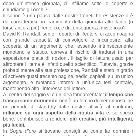
dopo un’intensa giornata, ci infiliamo sotto le coperte e
chiudiamo gli occhi?
Il sonno è una pausa dalle nostre frenetiche esistenze o è
da considerarsi un frammento della giornata altrettanto (o
forse ancora più) frenetico, e di conseguenza misterioso?
David K. Randall, senior reporter di Reuters, ci accompagna
con grande capacità di coinvolgere e incuriosire, alla
scoperta di un argomento che, essendo intrinsecamente
monotono e statico, correva il rischio di tradursi in una
esposizione piatta di nozioni. Il taglio di lettura usato per
affrontare il tema è infatti quello scientifico. Tuttavia, grazie
probabilmente alla sua professione, Randall è stato in grado
di scrivere quasi trecento pagine, tredici capitoli, su un unico
argomento, e ruotando intorno a un’unica tesi centrale,
mantenendo alto l’interesse del lettore.
Al centro del saggio vi è un’idea fondamentale:
il tempo che
trascorriamo dormendo
non è un tempo di mero riposo, né
un periodo di stand-by dalle nostre attività; al contrario,
influisce su ogni aspetto della nostra vita
e, se speso
bene, contribuisce a renderci
più creativi, più intelligenti,
più lucidi.
In
Sogni d’oro
si trovano consigli su come far dormire i