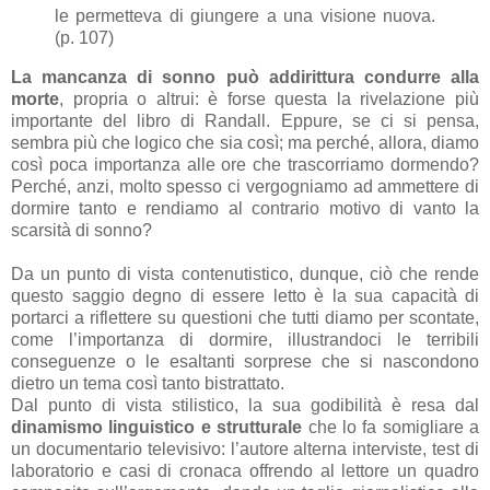
le permetteva di giungere a una visione nuova.
(p. 107)
La mancanza di sonno può addirittura condurre alla
morte
, propria o altrui: è forse questa la rivelazione più
importante del libro di Randall. Eppure, se ci si pensa,
sembra più che logico che sia così; ma perché, allora, diamo
così poca importanza alle ore che trascorriamo dormendo?
Perché, anzi, molto spesso ci vergogniamo ad ammettere di
dormire tanto e rendiamo al contrario motivo di vanto la
scarsità di sonno?
Da un punto di vista contenutistico, dunque, ciò che rende
questo saggio degno di essere letto è la sua capacità di
portarci a riflettere su questioni che tutti diamo per scontate,
come l’importanza di dormire, illustrandoci le terribili
conseguenze o le esaltanti sorprese che si nascondono
dietro un tema così tanto bistrattato.
Dal punto di vista stilistico, la sua godibilità è resa dal
dinamismo linguistico e strutturale
che lo fa somigliare a
un documentario televisivo: l’autore alterna interviste, test di
laboratorio e casi di cronaca offrendo al lettore un quadro