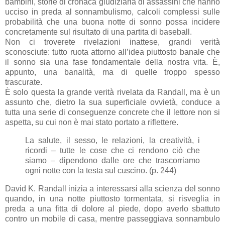
bambini, storie di cronaca giudiziaria di assassini che hanno
ucciso in preda al sonnambulismo, calcoli complessi sulle
probabilità che una buona notte di sonno possa incidere
concretamente sul risultato di una partita di baseball.
Non ci troverete rivelazioni inattese, grandi verità
sconosciute: tutto ruota attorno all’idea piuttosto banale che
il sonno sia una fase fondamentale della nostra vita. È,
appunto, una banalità, ma di quelle troppo spesso
trascurate.
È solo questa la grande verità rivelata da Randall, ma è un
assunto che, dietro la sua superficiale ovvietà, conduce a
tutta una serie di conseguenze concrete che il lettore non si
aspetta, su cui non è mai stato portato a riflettere.
La salute, il sesso, le relazioni, la creatività, i
ricordi – tutte le cose che ci rendono ciò che
siamo – dipendono dalle ore che trascorriamo
ogni notte con la testa sul cuscino. (p. 244)
David K. Randall inizia a interessarsi alla scienza del sonno
quando, in una notte piuttosto tormentata, si risveglia in
preda a una fitta di dolore al piede, dopo averlo sbattuto
contro un mobile di casa, mentre passeggiava sonnambulo