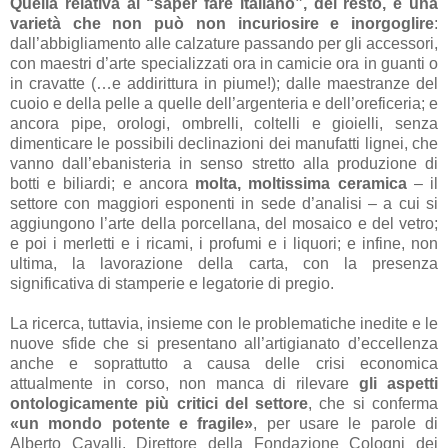
Quella relativa al “saper fare italiano”, del resto, è una
varietà che non può non incuriosire e inorgoglire
:
dall’abbigliamento alle calzature passando per gli accessori,
con maestri d’arte specializzati ora in camicie ora in guanti o
in cravatte (…e addirittura in piume!); dalle maestranze del
cuoio e della pelle a quelle dell’argenteria e dell’oreficeria; e
ancora pipe, orologi, ombrelli, coltelli e gioielli, senza
dimenticare le possibili declinazioni dei manufatti lignei, che
vanno dall’ebanisteria in senso stretto alla produzione di
botti e biliardi; e ancora
molta, moltissima ceramica
– il
settore con maggiori esponenti in sede d’analisi – a cui si
aggiungono l’arte della porcellana, del mosaico e del vetro;
e poi i merletti e i ricami, i profumi e i liquori; e infine, non
ultima, la lavorazione della carta, con la presenza
significativa di stamperie e legatorie di pregio.
La ricerca, tuttavia, insieme con le problematiche inedite e le
nuove sfide che si presentano all’artigianato d’eccellenza
anche e soprattutto a causa delle crisi economica
attualmente in corso, non manca di rilevare
gli aspetti
ontologicamente più critici del settore
, che si conferma
«un mondo potente e fragile»
, per usare le parole di
Alberto Cavalli, Direttore della Fondazione Cologni dei