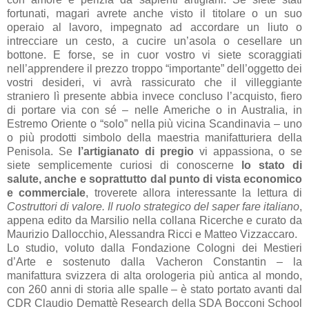
fortunati, magari avrete anche visto il titolare o un suo
operaio al lavoro, impegnato ad accordare un liuto o
intrecciare un cesto, a cucire un’asola o cesellare un
bottone. E forse, se in cuor vostro vi siete scoraggiati
nell’apprendere il prezzo troppo “importante” dell’oggetto dei
vostri desideri, vi avrà rassicurato che il villeggiante
straniero lì presente abbia invece concluso l’acquisto, fiero
di portare via con sé – nelle Americhe o in Australia, in
Estremo Oriente o “solo” nella più vicina Scandinavia – uno
o più prodotti simbolo della maestria manifatturiera della
Penisola. Se
l’artigianato di pregio
vi appassiona, o se
siete semplicemente curiosi di conoscerne
lo stato di
salute, anche e soprattutto dal punto di vista economico
e commerciale
, troverete allora interessante la lettura di
Costruttori di valore. Il ruolo strategico del saper fare italiano
,
appena edito da Marsilio nella collana Ricerche e curato da
Maurizio Dallocchio, Alessandra Ricci e Matteo Vizzaccaro.
Lo studio, voluto dalla Fondazione Cologni dei Mestieri
d’Arte e sostenuto dalla Vacheron Constantin – la
manifattura svizzera di alta orologeria più antica al mondo,
con 260 anni di storia alle spalle – è stato portato avanti dal
CDR Claudio Demattè Research della SDA Bocconi School