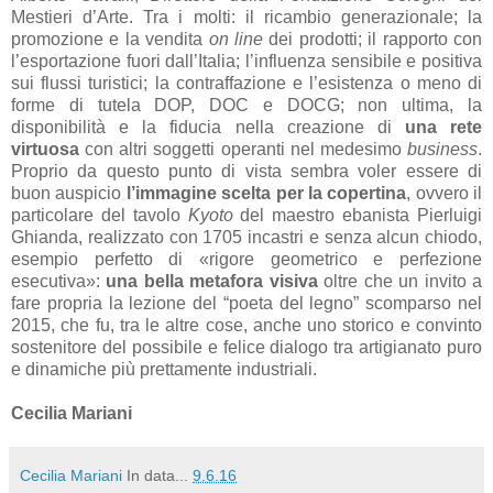
Mestieri d’Arte. Tra i molti: il ricambio generazionale; la
promozione e la vendita
on line
dei prodotti; il rapporto con
l’esportazione fuori dall’Italia; l’influenza sensibile e positiva
sui flussi turistici; la contraffazione e l’esistenza o meno di
forme di tutela DOP, DOC e DOCG; non ultima, la
disponibilità e la fiducia nella creazione di
una rete
virtuosa
con altri soggetti operanti nel medesimo
business
.
Proprio da questo punto di vista sembra voler essere di
buon auspicio
l’immagine scelta per la copertina
, ovvero il
particolare del tavolo
Kyoto
del maestro ebanista Pierluigi
Ghianda, realizzato con 1705 incastri e senza alcun chiodo,
esempio perfetto di «rigore geometrico e perfezione
esecutiva»:
una bella metafora visiva
oltre che un invito a
fare propria la lezione del “poeta del legno” scomparso nel
2015, che fu, tra le altre cose, anche uno storico e convinto
sostenitore del possibile e felice dialogo tra artigianato puro
e dinamiche più prettamente industriali.
Cecilia Mariani
Cecilia Mariani
In data...
9.6.16