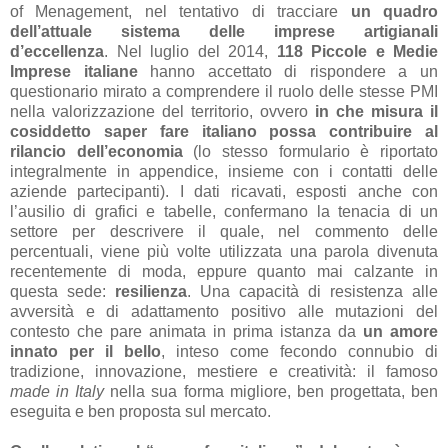
of Menagement, nel tentativo di tracciare
un quadro
dell’attuale sistema delle imprese artigianali
d’eccellenza
. Nel luglio del 2014,
118 Piccole e Medie
Imprese italiane
hanno accettato di rispondere a un
questionario mirato a comprendere il ruolo delle stesse PMI
nella valorizzazione del territorio, ovvero
in che misura il
cosiddetto saper fare italiano possa contribuire al
rilancio dell’economia
(lo stesso formulario è riportato
integralmente in appendice, insieme con i contatti delle
aziende partecipanti). I dati ricavati, esposti anche con
l’ausilio di grafici e tabelle, confermano la tenacia di un
settore per descrivere il quale, nel commento delle
percentuali, viene più volte utilizzata una parola divenuta
recentemente di moda, eppure quanto mai calzante in
questa sede:
resilienza
. Una capacità di resistenza alle
avversità e di adattamento positivo alle mutazioni del
contesto che pare animata in prima istanza da
un amore
innato per il bello
, inteso come fecondo connubio di
tradizione, innovazione, mestiere e creatività: il famoso
made in Italy
nella sua forma migliore, ben progettata, ben
eseguita e ben proposta sul mercato.