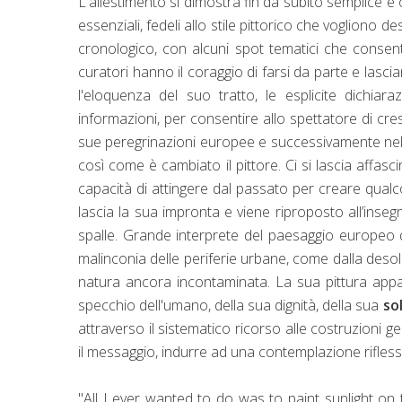
L'allestimento si dimostra fin da subito semplice e on
essenziali, fedeli allo stile pittorico che vogliono 
cronologico, con alcuni spot tematici che consent
curatori hanno il coraggio di farsi da parte e lasc
l'eloquenza del suo tratto, le esplicite dichiaraz
informazioni, per consentire allo spettatore di cre
sue peregrinazioni europee e successivamente nel
così come è cambiato il pittore. Ci si lascia affas
capacità di attingere dal passato per creare qual
lascia la sua impronta e viene riproposto all’inseg
spalle. Grande interprete del paesaggio europeo 
malinconia delle periferie urbane, come dalla desolaz
natura ancora incontaminata. La sua pittura appa
specchio dell'umano, della sua dignità, della sua
so
attraverso il sistematico ricorso alle costruzioni g
il messaggio, indurre ad una contemplazione rifless
"All I ever wanted to do was to paint sunlight o