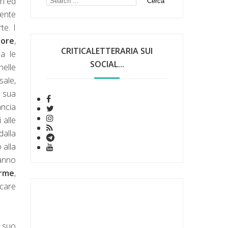
ri ed
mente
te. I
lore
,
CRITICALETTERARIA SUI
na le
SOCIAL...
nelle
sale,
a sua
ancia
 alle
dalla
 alla
fanno
orme
,
icare
l suo