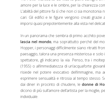
amore per la luce e le ombre, per la chiarezza compo
L’abilità del pittore fa sì che non ci sia monotonia n
cari. Gli edifici e le figure vengono creati gra
imporsi quasi prepotentemente alla vista nel delic
In un panorama che sembra di primo acchito povero 
lascia nel mondo
, ma soprattutto perché del mon
Hopper, i personaggi difficilmente siano ritratti f
paesaggio, talora una presenza misteriosa e solo ipo
spettatore, gli indicano la via. Penso, tra i moltep
(1955) o all’immediatezza di un’acquaforte giova
risiede nel potere evocativo dell’immagine, ma a
esprimere sensualità e ritrosia al tempo stesso. S
dai diner in procinto di chiudere, le
donne di H
dicono di più sull’amore dell’artista per la moglie, pe
individuale.