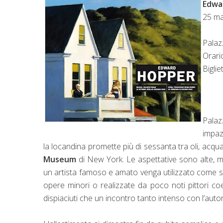
Edwa
25 ma
Palaz
Orari
Biglie
Pala
impaz
la locandina promette più di sessanta tra oli, acqua
Museum
di New York. Le aspettative sono alte, m
un artista famoso e amato venga utilizzato come sp
opere minori o realizzate da poco noti pittori coe
dispiaciuti che un incontro tanto intenso con l’autor