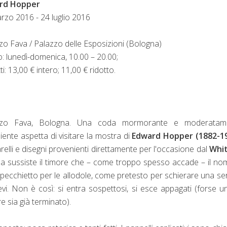
rd Hopper
rzo 2016 - 24 luglio 2016
zo Fava / Palazzo delle Esposizioni (Bologna)
o: lunedì-domenica, 10.00 – 20.00;
tti: 13,00 € intero; 11,00 € ridotto.
zzo Fava, Bologna. Una coda mormorante e moderatam
iente aspetta di visitare la mostra di
Edward Hopper (1882-1
relli e disegni provenienti direttamente per l'occasione dal
Whi
a sussiste il timore che – come troppo spesso accade – il no
ecchietto per le allodole, come pretesto per schierare una ser
vi. Non è così: si entra sospettosi, si esce appagati (forse u
e sia già terminato).