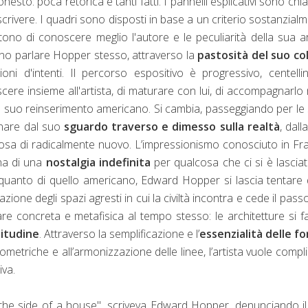
esto: poca retorica e tanti fatti. I pannelli esplicativi sono chia
descrivere. I quadri sono disposti in base a un criterio sostanzial
ono di conoscere meglio l'autore e le peculiarità della sua ar
iano parlare Hopper stesso, attraverso la
pastosità del suo co
ioni d'intenti. Il percorso espositivo è progressivo, centelli
scere insieme all'artista, di maturare con lui, di accompagnarlo 
 suo reinserimento americano. Si cambia, passeggiando per le 
cinare dal suo
sguardo traverso e dimesso sulla realtà
, dall
cosa di radicalmente nuovo. L’impressionismo conosciuto in Fr
na di una
nostalgia indefinita
per qualcosa che ci si è lasciati
quanto di quello americano, Edward Hopper si lascia tentare 
ione degli spazi agresti in cui la civiltà incontra e cede il passo
re concreta e metafisica al tempo stesso: le architetture si 
litudine
. Attraverso la semplificazione e l’
essenzialità delle f
eometriche e all’armonizzazione delle linee, l’artista vuole compl
iva.
n the side of a house", scriveva Edward Hopper, denunciando i