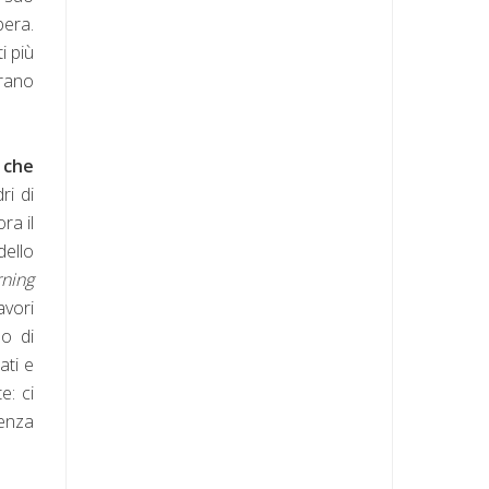
pera.
i più
brano
 che
ri di
ra il
dello
ning
avori
do di
ati e
e: ci
tenza