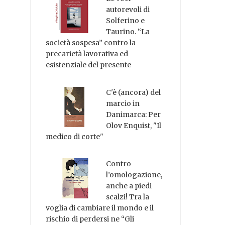
autorevoli di
Solferino e
Taurino. “La
società sospesa” contro la
precarietà lavorativa ed
esistenziale del presente
C'è (ancora) del
marcio in
Danimarca: Per
Olov Enquist, "Il
medico di corte"
Contro
l’omologazione,
anche a piedi
scalzi! Tra la
voglia di cambiare il mondo e il
rischio di perdersi ne “Gli