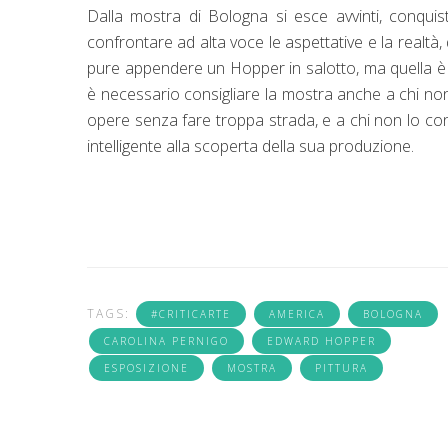
Dalla mostra di Bologna si esce avvinti, conquist
confrontare ad alta voce le aspettative e la realtà, d
pure appendere un Hopper in salotto, ma quella è u
è necessario consigliare la mostra anche a chi non 
opere senza fare troppa strada, e a chi non lo c
intelligente alla scoperta della sua produzione.
TAGS:
#CRITICARTE
AMERICA
BOLOGNA
CAROLINA PERNIGO
EDWARD HOPPER
ESPOSIZIONE
MOSTRA
PITTURA