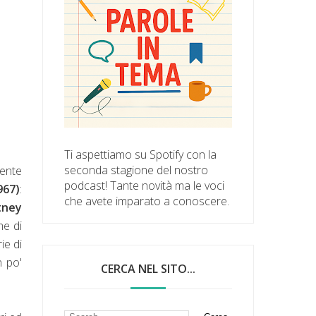
Ti aspettiamo su Spotify con la
seconda stagione del nostro
ente
podcast! Tante novità ma le voci
967)
:
che avete imparato a conoscere.
tney
me di
ie di
n po'
CERCA NEL SITO...