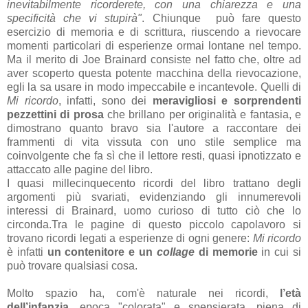
inevitabilmente ricorderete, con una chiarezza e una
specificità che vi stupirà"
. Chiunque può fare questo
esercizio di memoria e di scrittura, riuscendo a rievocare
momenti particolari di esperienze ormai lontane nel tempo.
Ma il merito di Joe Brainard consiste nel fatto che, oltre ad
aver scoperto questa potente macchina della rievocazione,
egli la sa usare in modo impeccabile e incantevole. Quelli di
Mi ricordo
, infatti, sono dei
meravigliosi e sorprendenti
pezzettini di prosa
che brillano per originalità e fantasia, e
dimostrano quanto bravo sia l'autore a raccontare dei
frammenti di vita vissuta con uno stile semplice ma
coinvolgente che fa sì che il lettore resti, quasi ipnotizzato e
attaccato alle pagine del libro.
I quasi millecinquecento ricordi del libro trattano degli
argomenti più svariati, evidenziando gli innumerevoli
interessi di Brainard, uomo curioso di tutto ciò che lo
circonda.Tra le pagine di questo piccolo capolavoro si
trovano ricordi legati a esperienze di ogni genere:
Mi ricordo
è infatti
un contenitore e un
collage
di memorie
in cui si
può trovare qualsiasi cosa.
Molto spazio ha, com'è naturale nei ricordi,
l’età
dell’infanzia
, epoca "colorata" e spensierata, piena di