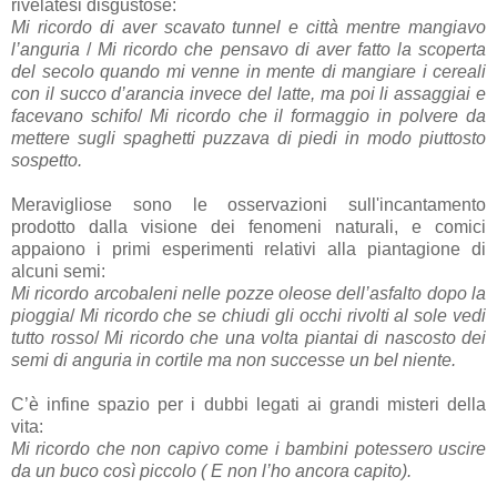
rivelatesi disgustose:
Mi ricordo di aver scavato tunnel e città mentre mangiavo
l’anguria
/
Mi ricordo che pensavo di aver fatto la scoperta
del secolo quando mi venne in mente di mangiare i cereali
con il succo d’arancia invece del latte, ma poi li assaggiai e
facevano schifo
/
Mi ricordo che il formaggio in polvere da
mettere sugli spaghetti puzzava di piedi in modo piuttosto
sospetto.
Meravigliose sono le osservazioni sull'incantamento
prodotto dalla visione dei fenomeni naturali, e comici
appaiono i primi esperimenti relativi alla piantagione di
alcuni semi:
Mi ricordo arcobaleni nelle pozze oleose dell’asfalto dopo la
pioggia
/
Mi ricordo che se chiudi gli occhi rivolti al sole vedi
tutto rosso
/
Mi ricordo che una volta piantai di nascosto dei
semi di anguria in cortile ma non successe un bel niente.
C’è infine spazio per i dubbi legati ai grandi misteri della
vita:
Mi ricordo che non capivo come i bambini potessero uscire
da un buco così piccolo ( E non l’ho ancora capito).