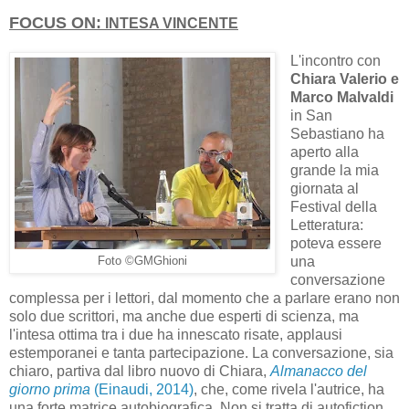
FOCUS ON:
INTESA VINCENTE
L'incontro con
Chiara Valerio e
Marco Malvaldi
in San
Sebastiano ha
aperto alla
grande la mia
giornata al
Festival della
Letteratura:
poteva essere
una
Foto ©GMGhioni
conversazione
complessa per i lettori, dal momento che a parlare erano non
solo due scrittori, ma anche due esperti di scienza, ma
l'intesa ottima tra i due ha innescato risate, applausi
estemporanei e tanta partecipazione. La conversazione, sia
chiaro, partiva dal libro nuovo di Chiara,
Almanacco del
giorno prima
(Einaudi, 2014)
, che, come rivela l'autrice, ha
una forte matrice autobiografica. Non si tratta di autofiction,