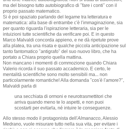
ma del bisogno tutto autobiografico di "fare i conti" con il
proprio passato matematico.
Si è poi spaziato parlando del legame tra letteratura e
matematica: alla base di entrambe c'è l'immaginazione, sia
per quanto riguarda l'ispirazione letteraria, sia per le
intuizioni tutte scientifiche da verificare poi. E in questo
Marco Malvaldi concorda appieno, e ne dà ripetute prove
alla platea, tra una risata e qualche piccola anticipazione sul
tanto fantomatico "antigrafo" del suo nuovo libro, che ha
portato a Chiara proprio quella mattina.
Non mancano i momenti di commozione quando Chiara
Valerio ricorda il suo passato accademico. E certo, le
mentalità scientifiche sono molto sensibili ma... non
particolarmente romantiche! Alla domanda "cos'è l'amore?",
Malvaldi parla di
una secchiata di ormoni e neurotrasmettitori che
arriva quando meno te lo aspetti, e non puoi
scostarti per evitarla, né intuire le conseguenze.
Allo stesso modo il protagonista dell'
Almanacco
, Alessio
Medrano, vuole misurare tutto nella sua vita, per evitare i