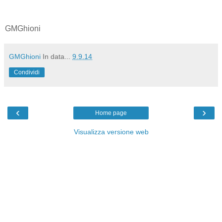
GMGhioni
GMGhioni
In data...
9.9.14
Condividi
‹
›
Home page
Visualizza versione web