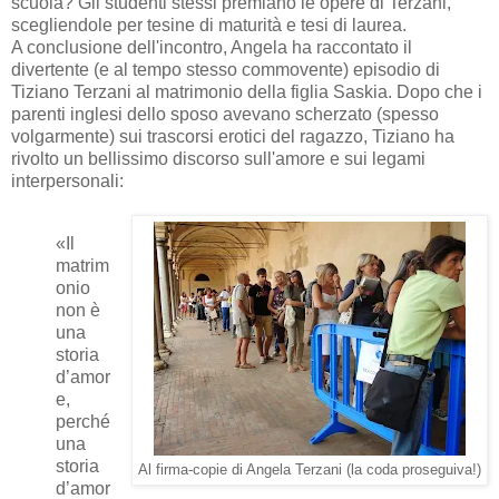
scuola? Gli studenti stessi premiano le opere di Terzani,
scegliendole per tesine di maturità e tesi di laurea.
A conclusione dell'incontro, Angela ha raccontato il
divertente (e al tempo stesso commovente) episodio di
Tiziano Terzani al matrimonio della figlia Saskia. Dopo che i
parenti inglesi dello sposo avevano scherzato (spesso
volgarmente) sui trascorsi erotici del ragazzo, Tiziano ha
rivolto un bellissimo discorso sull'amore e sui legami
interpersonali:
«Il
matrim
onio
non è
una
storia
d’amor
e,
perché
una
storia
Al firma-copie di Angela Terzani (la coda proseguiva!)
d’amor