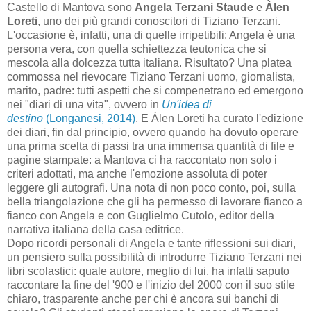
Castello di Mantova sono
Angela Terzani Staude
e
Àlen
Loreti
, uno dei più grandi conoscitori di Tiziano Terzani.
L'occasione è, infatti, una di quelle irripetibili: Angela è una
persona vera, con quella schiettezza teutonica che si
mescola alla dolcezza tutta italiana. Risultato? Una platea
commossa nel rievocare Tiziano Terzani uomo, giornalista,
marito, padre: tutti aspetti che si compenetrano ed emergono
nei "diari di una vita", ovvero in
Un'idea di
destino
(Longanesi, 2014)
. E Àlen Loreti ha curato l'edizione
dei diari, fin dal principio, ovvero quando ha dovuto operare
una prima scelta di passi tra una immensa quantità di file e
pagine stampate: a Mantova ci ha raccontato non solo i
criteri adottati, ma anche l'emozione assoluta di poter
leggere gli autografi. Una nota di non poco conto, poi, sulla
bella triangolazione che gli ha permesso di lavorare fianco a
fianco con Angela e con Guglielmo Cutolo, editor della
narrativa italiana della casa editrice.
Dopo ricordi personali di Angela e tante riflessioni sui diari,
un pensiero sulla possibilità di introdurre Tiziano Terzani nei
libri scolastici: quale autore, meglio di lui, ha infatti saputo
raccontare la fine del '900 e l'inizio del 2000 con il suo stile
chiaro, trasparente anche per chi è ancora sui banchi di