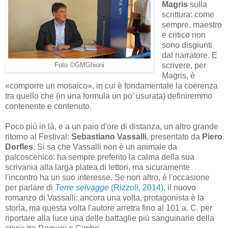
Magris
sulla
scrittura: come
sempre, maestro
e critico non
sono disgiunti
dal narratore. E
scrivere, per
Foto ©GMGhioni
Magris, è
«comporre un mosaico», in cui è fondamentale la coerenza
tra quello che (in una formula un po' usurata) definiremmo
contenente e contenuto.
Poco più in là, e a un paio d'ore di distanza, un altro grande
ritorno al Festival:
Sebastiano Vassalli
, presentato da
Piero
Dorfles
. Si sa che Vassalli non è un animale da
palcoscenico: ha sempre preferito la calma della sua
scrivania alla larga platea di lettori, ma sicuramente
l'incontro ha un suo interesse. Se non altro, è l'occasione
per parlare di
Terre selvagge
(Rizzoli, 2014)
, il nuovo
romanzo di Vassalli: ancora una volta, protagonista è la
storia, ma questa volta l'autore arretra fino al 101 a. C. per
riportare alla luce una delle battaglie più sanguinarie della