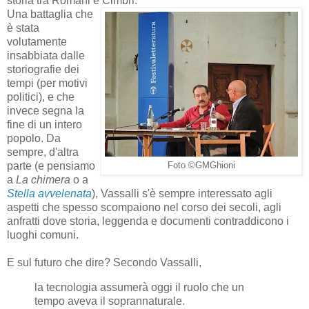
storia tra Romani e Cimbri.
Una battaglia che
è stata
volutamente
insabbiata dalle
storiografie dei
tempi (per motivi
politici), e che
invece segna la
fine di un intero
popolo. Da
sempre, d'altra
parte (e pensiamo
Foto ©GMGhioni
a
La chimera
o a
Stella avvelenata
), Vassalli s'è sempre interessato agli
aspetti che spesso scompaiono nel corso dei secoli, agli
anfratti dove storia, leggenda e documenti contraddicono i
luoghi comuni.
E sul futuro che dire? Secondo Vassalli,
la tecnologia assumerà oggi il ruolo che un
tempo aveva il soprannaturale.