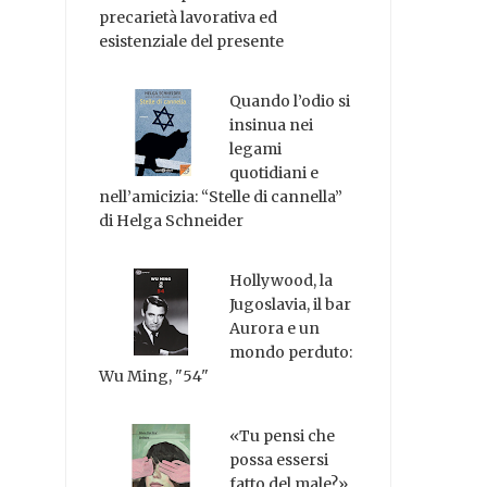
precarietà lavorativa ed
esistenziale del presente
Quando l’odio si
insinua nei
legami
quotidiani e
nell’amicizia: “Stelle di cannella”
di Helga Schneider
Hollywood, la
Jugoslavia, il bar
Aurora e un
mondo perduto:
Wu Ming, "54"
«Tu pensi che
possa essersi
fatto del male?»