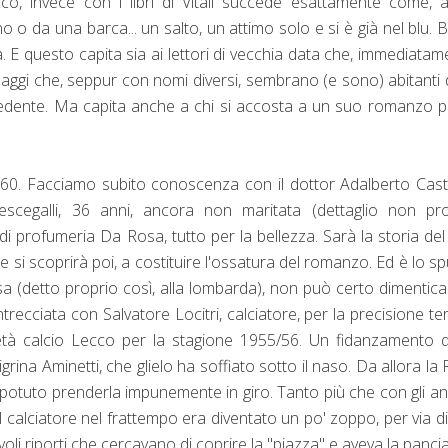
co, invece con i libri di Vitali succede esattamente come, 
 o da una barca... un salto, un attimo solo e si è già nel blu. 
ia. E questo capita sia ai lettori di vecchia data che, immediatam
sonaggi che, seppur con nomi diversi, sembrano (e sono) abitanti 
ecedente. Ma capita anche a chi si accosta a un suo romanzo p
ni 60. Facciamo subito conoscenza con il dottor Adalberto Cast
escegalli, 36 anni, ancora non maritata (dettaglio non pro
o di profumeria Da Rosa, tutto per la bellezza. Sarà la storia del
si scoprirà poi, a costituire l'ossatura del romanzo. Ed è lo s
sa (detto proprio così, alla lombarda), non può certo dimentica
trecciata con Salvatore Locitri, calciatore, per la precisione te
ocietà calcio Lecco per la stagione 1955/56. Un fidanzamento 
Zigrina Aminetti, che glielo ha soffiato sotto il naso. Da allora la
potuto prenderla impunemente in giro. Tanto più che con gli ann
bel calciatore nel frattempo era diventato un po' zoppo, per via d
oli riporti che cercavano di coprire la "piazza" e aveva la panci