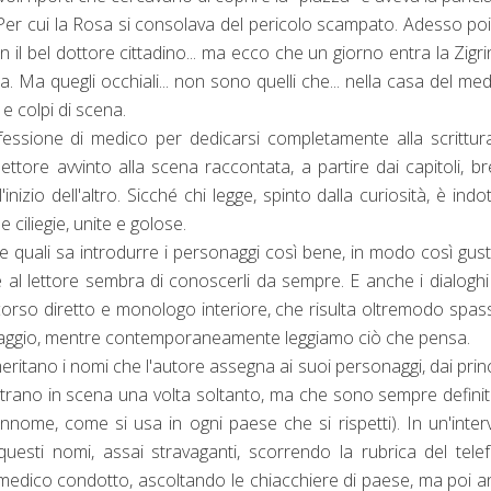
 Per cui la Rosa si consolava del pericolo scampato. Adesso po
l bel dottore cittadino... ma ecco che un giorno entra la Zigri
. Ma quegli occhiali... non sono quelli che... nella casa del medi
e colpi di scena.
essione di medico per dedicarsi completamente alla scrittur
ttore avvinto alla scena raccontata, a partire dai capitoli, br
inizio dell'altro. Sicché chi legge, spinto dalla curiosità, è indo
 ciliegie, unite e golose.
lle quali sa introdurre i personaggi così bene, in modo così gus
 al lettore sembra di conoscerli da sempre. E anche i dialogh
corso diretto e monologo interiore, che risulta oltremodo spa
onaggio, mentre contemporaneamente leggiamo ciò che pensa.
eritano i nomi che l'autore assegna ai suoi personaggi, dai princ
trano in scena una volta soltanto, ma che sono sempre definit
ome, come si usa in ogni paese che si rispetti). In un'interv
questi nomi, assai stravaganti, scorrendo la rubrica del tele
di medico condotto, ascoltando le chiacchiere di paese, ma poi 