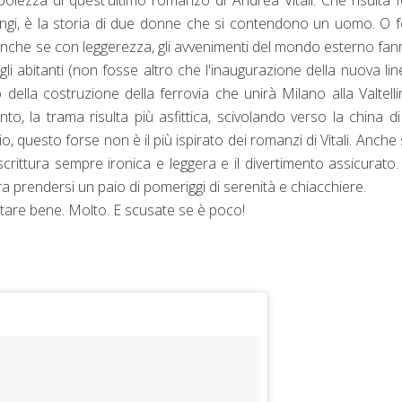
tringi, è la storia di due donne che si contendono un uomo. O 
anche se con leggerezza, gli avvenimenti del mondo esterno fan
 abitanti (non fosse altro che l'inaugurazione della nuova lin
della costruzione della ferrovia che unirà Milano alla Valtellin
to, la trama risulta più asfittica, scivolando verso la china d
, questo forse non è il più ispirato dei romanzi di Vitali. Anche 
rittura sempre ironica e leggera e il divertimento assicurato
ra prendersi un paio di pomeriggi di serenità e chiacchiere.
ntare bene. Molto. E scusate se è poco!