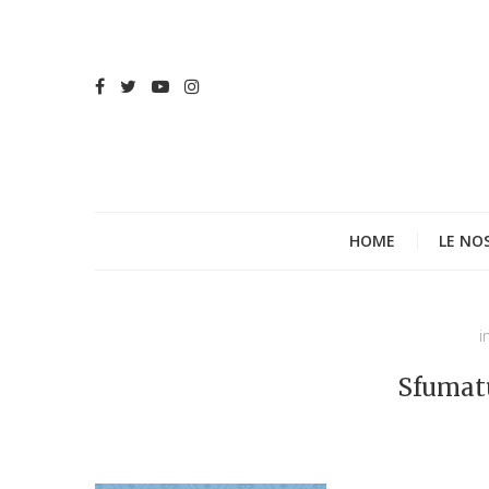
HOME
LE NO
i
Sfumatu