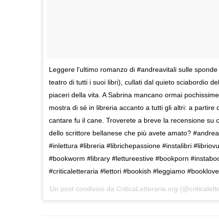
Leggere l'ultimo romanzo di #andreavitali sulle sponde
teatro di tutti i suoi libri), cullati dal quieto sciabordio 
piaceri della vita. A Sabrina mancano ormai pochissime 
mostra di sé in libreria accanto a tutti gli altri: a partir
cantare fu il cane. Troverete a breve la recensione su c
dello scrittore bellanese che più avete amato? #andrea
#inlettura #libreria #librichepassione #instalibri #libr
#bookworm #library #lettureestive #bookporn #instaboo
#criticaletteraria #lettori #bookish #leggiamo #booklove
Un post condiviso da CriticaLetteraria.org (@criticalett