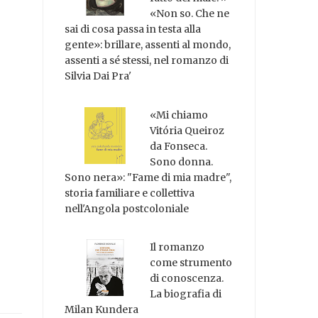
«Non so. Che ne
sai di cosa passa in testa alla
gente»: brillare, assenti al mondo,
assenti a sé stessi, nel romanzo di
Silvia Dai Pra'
«Mi chiamo
Vitória Queiroz
da Fonseca.
Sono donna.
Sono nera»: "Fame di mia madre",
storia familiare e collettiva
nell'Angola postcoloniale
Il romanzo
come strumento
di conoscenza.
La biografia di
Milan Kundera