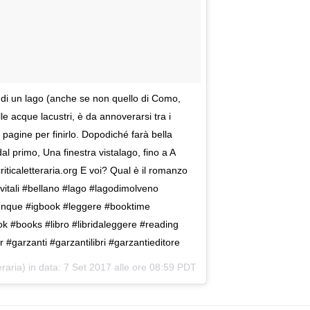
 di un lago (anche se non quello di Como,
delle acque lacustri, è da annoverarsi tra i
pagine per finirlo. Dopodiché farà bella
e dal primo, Una finestra vistalago, fino a A
riticaletteraria.org E voi? Qual è il romanzo
vitali #bellano #lago #lagodimolveno
iovunque #igbook #leggere #booktime
k #books #libro #libridaleggere #reading
r #garzanti #garzantilibri #garzantieditore
eraria) in data:
7 Set 2017 alle ore 08:59 PDT