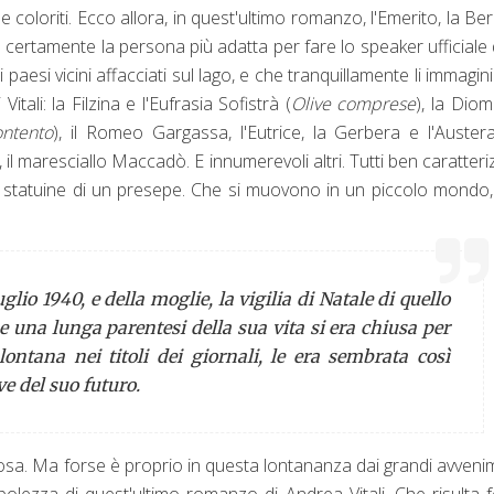
 e coloriti. Ecco allora, in quest'ultimo romanzo, l'Emerito, la Ber
certamente la persona più adatta per fare lo speaker ufficiale 
paesi vicini affacciati sul lago, e che tranquillamente li immagi
Vitali: la Filzina e l'Eufrasia Sofistrà (
Olive comprese
), la Diomi
ntento
), il Romeo Gargassa, l'Eutrice, la Gerbera e l'Auster
), il maresciallo Maccadò. E innumerevoli altri. Tutti ben caratteriz
le statuine di un presepe. Che si muovono in un piccolo mondo
uglio 1940, e della moglie, la vigilia di Natale di quello
e una lunga parentesi della sua vita si era chiusa per
ntana nei titoli dei giornali, le era sembrata così
ve del suo futuro.
osa. Ma forse è proprio in questa lontananza dai grandi avveni
bolezza di quest'ultimo romanzo di Andrea Vitali. Che risulta 