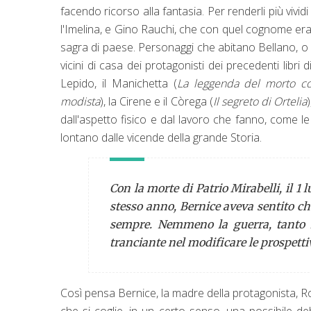
facendo ricorso alla fantasia. Per renderli più vividi
l'Imelina, e Gino Rauchi, che con quel cognome era 
sagra di paese. Personaggi che abitano Bellano, o i 
vicini di casa dei protagonisti dei precedenti libri di 
Lepido, il Manichetta (
La leggenda del morto co
modista
), la Cirene e il Còrega (
Il segreto di Ortelia
dall'aspetto fisico e dal lavoro che fanno, come 
lontano dalle vicende della grande Storia.
Con la morte di Patrio Mirabelli, il 1 l
stesso anno, Bernice aveva sentito ch
sempre. Nemmeno la guerra, tanto lo
tranciante nel modificare le prospetti
Così pensa Bernice, la madre della protagonista, R
che si coglie, in un certo senso, una possibile de