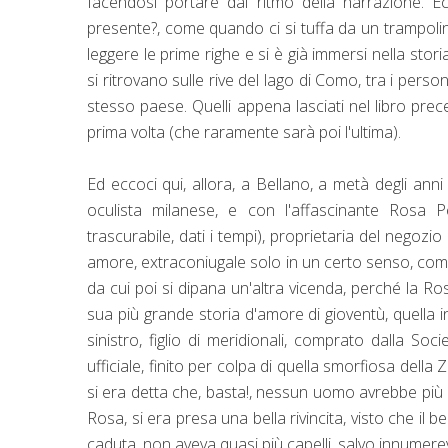
facendosi portare dal ritmo della narrazione. Ec
presente?, come quando ci si tuffa da un trampolino
leggere le prime righe e si è già immersi nella stor
si ritrovano sulle rive del lago di Como, tra i per
stesso paese. Quelli appena lasciati nel libro pr
prima volta (che raramente sarà poi l'ultima).
Ed eccoci qui, allora, a Bellano, a metà degli an
oculista milanese, e con l'affascinante Rosa P
trascurabile, dati i tempi), proprietaria del negozi
amore, extraconiugale solo in un certo senso, come 
da cui poi si dipana un'altra vicenda, perché la Ro
sua più grande storia d'amore di gioventù, quella in
sinistro, figlio di meridionali, comprato dalla S
ufficiale, finito per colpa di quella smorfiosa della 
si era detta che, basta!, nessun uomo avrebbe più 
Rosa, si era presa una bella rivincita, visto che il 
caduta, non aveva quasi più capelli, salvo innumerev