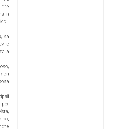
i che
na in
co...
a, sa
evi e
tto a
toso,
i non
ssosa
ipali
i per
ista,
fono,
anche