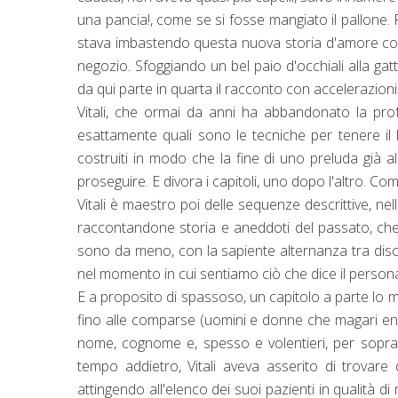
una pancia!, come se si fosse mangiato il pallone.
stava imbastendo questa nuova storia d'amore con i
negozio. Sfoggiando un bel paio d'occhiali alla gatta
da qui parte in quarta il racconto con accelerazioni 
Vitali, che ormai da anni ha abbandonato la prof
esattamente quali sono le tecniche per tenere il le
costruiti in modo che la fine di uno preluda già all'
proseguire. E divora i capitoli, uno dopo l'altro. Come
Vitali è maestro poi delle sequenze descrittive, ne
raccontandone storia e aneddoti del passato, che
sono da meno, con la sapiente alternanza tra dis
nel momento in cui sentiamo ciò che dice il pers
E a proposito di spassoso, un capitolo a parte lo m
fino alle comparse (uomini e donne che magari en
nome, cognome e, spesso e volentieri, per soprann
tempo addietro, Vitali aveva asserito di trovare 
attingendo all'elenco dei suoi pazienti in qualità 