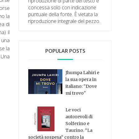
riproduzione di parte del testo è
concessa solo con indicazione
forse
puntuale della fonte. È vietata la
no la
riproduzione integrale del pezzo.
ea di
a) il
i una
se la
POPULAR POSTS
. Una
Jhumpa Lahiri e
la sua opera in
italiano: "Dove
mi trovo"
Le voci
autorevoli di
Solferino e
Taurino. “La
società sospesa” contro la