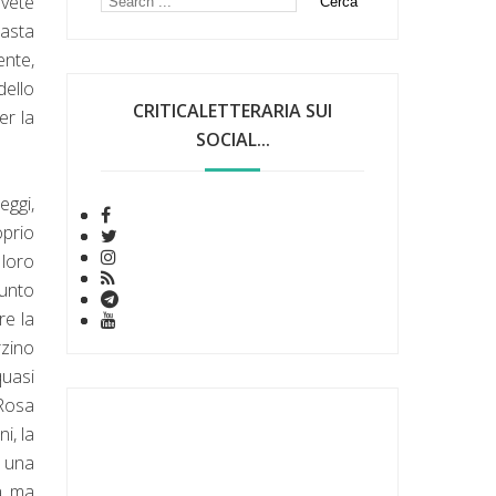
avete
Basta
ente,
dello
CRITICALETTERARIA SUI
er la
SOCIAL...
eggi,
prio
 loro
punto
re la
rzino
quasi
 Rosa
i, la
i una
a, ma