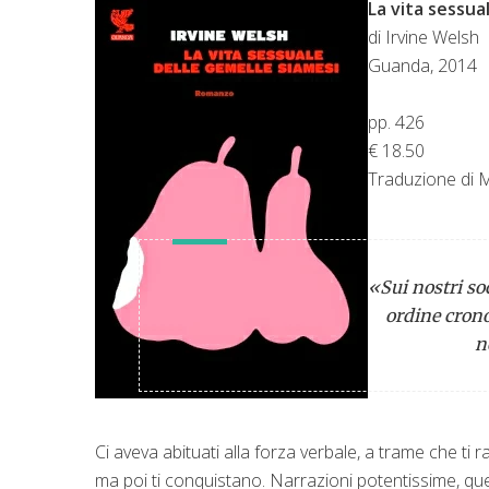
La vita sessua
di Irvine Welsh
Guanda, 2014
pp. 426
€ 18.50
Traduzione di 
«Sui nostri so
ordine crono
n
Ci aveva abituati alla forza verbale, a trame che t
ma poi ti conquistano. Narrazioni potentissime, que