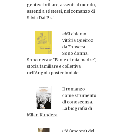
gente»: brillare, assenti al mondo,
assenti a sé stessi, nel romanzo di
Silvia Dai Pra'
«Mi chiamo
Vitória Queiroz
da Fonseca.
Sono donna.
Sono nera»: "Fame di mia madre",
storia familiare e collettiva
nell'Angola postcoloniale
Il romanzo
come strumento
di conoscenza.
La biografia di
Milan Kundera
C'è (ancora) del