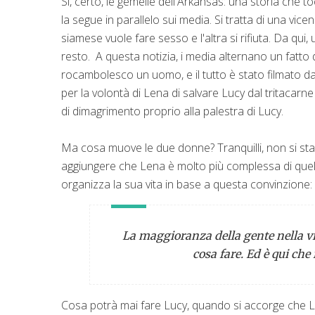
Sì, certo, le gemelle dell'Arkansas: una storia che
la segue in parallelo sui media. Si tratta di una v
siamese vuole fare sesso e l'altra si rifiuta. Da qui, u
resto. A questa notizia, i media alternano un fatto
rocambolesco un uomo, e il tutto è stato filmato da
per la volontà di Lena di salvare Lucy dal tritacar
di dimagrimento proprio alla palestra di Lucy.
Ma cosa muove le due donne? Tranquilli, non si sta r
aggiungere che Lena è molto più complessa di quello
organizza la sua vita in base a questa convinzione:
La maggioranza della gente nella vi
cosa fare. Ed è qui che
Cosa potrà mai fare Lucy, quando si accorge che Le