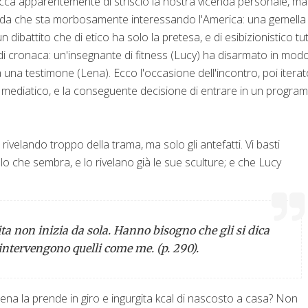
 tocca apparentemente di striscio la nostra vicenda personale, m
icenda che sta morbosamente interessando l'America: una gemella
n dibattito che di etico ha solo la pretesa, e di esibizionistico tut
 di cronaca: un'insegnante di fitness (Lucy) ha disarmato in mod
 una testimone (Lena). Ecco l'occasione dell'incontro, poi itera
ne mediatico, e la conseguente decisione di entrare in un progr
ivelando troppo della trama, ma solo gli antefatti. Vi basti
 che sembra, e lo rivelano già le sue sculture; e che Lucy
ta non inizia da sola. Hanno bisogno che gli si dica
 intervengono quelli come me. (p. 290).
na la prende in giro e ingurgita kcal di nascosto a casa? Non