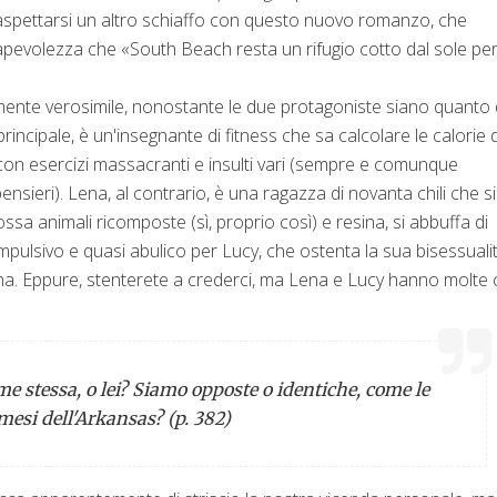
, aspettarsi un altro schiaffo con questo nuovo romanzo, che
apevolezza che «South Beach resta un rifugio cotto dal sole pe
ilmente verosimile, nonostante le due protagoniste siano quanto 
e principale, è un'insegnante di fitness che sa calcolare le calorie d
o con esercizi massacranti e insulti vari (sempre e comunque
pensieri). Lena, al contrario, è una ragazza di novanta chili che si
ossa animali ricomposte (sì, proprio così) e resina, si abbuffa di
pulsivo e quasi abulico per Lucy, che ostenta la sua bisessualit
a. Eppure, stenterete a crederci, ma Lena e Lucy hanno molte
me stessa, o lei? Siamo opposte o identiche, come le
mesi dell'Arkansas? (p. 382)