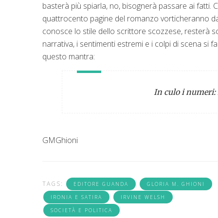
basterà più spiarla, no, bisognerà passare ai fatti. 
quattrocento pagine del romanzo vorticheranno dall
conosce lo stile dello scrittore scozzese, resterà s
narrativa, i sentimenti estremi e i colpi di scena si 
questo mantra:
In culo i numeri: l
GMGhioni
TAGS:
EDITORE GUANDA
GLORIA M. GHIONI
IRONIA E SATIRA
IRVINE WELSH
SOCIETÀ E POLITICA