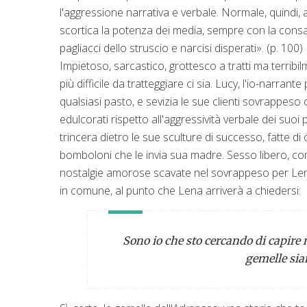
l'aggressione narrativa e verbale. Normale, quindi
scortica la potenza dei media, sempre con la cons
pagliacci dello struscio e narcisi disperati». (p. 100)
Impietoso, sarcastico, grottesco a tratti ma terrib
più difficile da tratteggiare ci sia. Lucy, l'io-narrant
qualsiasi pasto, e sevizia le sue clienti sovrappes
edulcorati rispetto all'aggressività verbale dei suoi 
trincera dietro le sue sculture di successo, fatte di 
bomboloni che le invia sua madre. Sesso libero, com
nostalgie amorose scavate nel sovrappeso per Len
in comune, al punto che Lena arriverà a chiedersi:
Sono io che sto cercando di capire 
gemelle sia