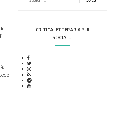
r
di
CRITICALETTERARIA SUI
i
SOCIAL...
à;
 cose