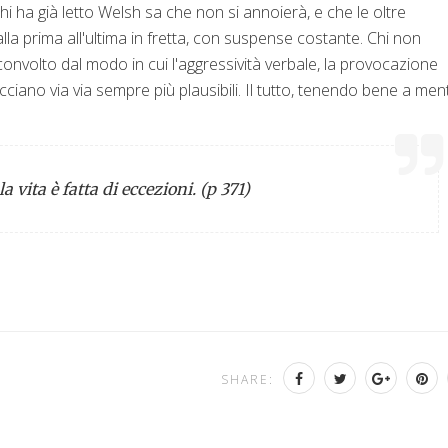
Chi ha già letto Welsh sa che non si annoierà, e che le oltre
a prima all'ultima in fretta, con suspense costante. Chi non
convolto dal modo in cui l'aggressività verbale, la provocazione
facciano via via sempre più plausibili. Il tutto, tenendo bene a men
a vita è fatta di eccezioni. (p 371)
SHARE: