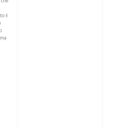
a che
to il
o
to
amma