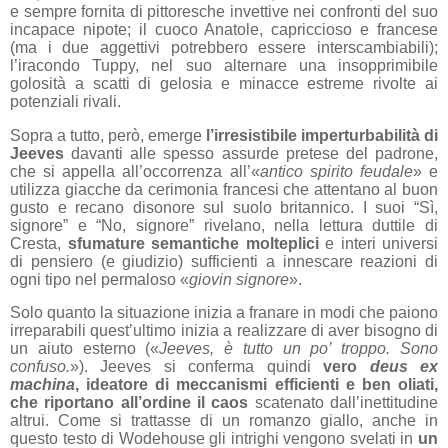
e sempre fornita di pittoresche invettive nei confronti del suo
incapace nipote; il cuoco Anatole, capriccioso e francese
(ma i due aggettivi potrebbero essere interscambiabili);
l’iracondo Tuppy, nel suo alternare una insopprimibile
golosità a scatti di gelosia e minacce estreme rivolte ai
potenziali rivali.
Sopra a tutto, però, emerge
l’irresistibile imperturbabilità di
Jeeves
davanti alle spesso assurde pretese del padrone,
che si appella all’occorrenza all’«
antico spirito feudale
» e
utilizza giacche da cerimonia francesi che attentano al buon
gusto e recano disonore sul suolo britannico. I suoi “Sì,
signore” e “No, signore” rivelano, nella lettura duttile di
Cresta,
sfumature semantiche molteplici
e interi universi
di pensiero (e giudizio) sufficienti a innescare reazioni di
ogni tipo nel permaloso «
giovin signore
».
Solo quanto la situazione inizia a franare in modi che paiono
irreparabili quest’ultimo inizia a realizzare di aver bisogno di
un aiuto esterno («
Jeeves, è tutto un po’ troppo. Sono
confuso.
»). Jeeves si conferma quindi
vero
deus ex
machina
, ideatore di meccanismi efficienti e ben oliati,
che riportano all’ordine il caos
scatenato dall’inettitudine
altrui. Come si trattasse di un romanzo giallo, anche in
questo testo di Wodehouse gli intrighi vengono svelati in
un