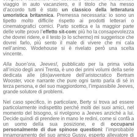
viaggio in auto vacanziero, e il titolo che ha messo
d’accordo tutti è stato
un classico della letteratura
umoristica britannica
. Premessa necessaria: io sono un
tipetto molto difficile rispetto ai prodotti letterari o
cinematografici comici. Parto scettica e la maggior parte
delle volte provo l’
effetto sit-com
: più ho la consapevolezza
che dovrei ridere, e il testo (o lo schermo) mi suggerisce che
dovrei farlo, più sento il male di vivere che mi cala
nell’animo. Wodehouse si è rivelato però una scelta
vincente.
Alla buon’ora, Jeeves!
, pubblicato per la prima volta
all’inizio degli anni Trenta, è uno dei primi volumi della serie
dedicata alle (dis)avventure dell’aristocratico Bertram
Wooster, voce narrante che pure ogni tanto parla di sé in
terza persona, e del suo maggiordomo, l’impassibile Jeeves,
grande solutore di problemi.
Nel caso specifico, in particolare, Berty si trova ad essere
particolarmente indispettito perché molti dei suoi amici, nel
momento del bisogno, si rivolgono a Jeeves anziché a lui.
Decide quindi di prendere in mano le redini, come si confà a
un uomo della sua posizione, e di
occuparsi
personalmente di due spinose questioni
: l’improbabile
innamoramento del suo amico Gussy, esperto allevatore di