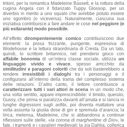
tritoni, per la romantica Madeleine Bassett, e la rottura della
cugina Angela con il fidanzato Tuppy Glossop, per un
diverbio in merito a uno squalo che avrebbe potuto essere
uno sgombro (o viceversa). Naturalmente, ciascuna sua
iniziativa contribuisce a fare andare le cose
nel peggiore (e
più esilarante) modo possibile
.
All’effetto
dirompentemente comico
contribuiscono due
elementi: la prosa frizzante, pungente, espressiva di
Wodehouse e la lettura straordinaria di Cresta. Da un lato,
quindi, lo scrittore britannico, nel prendersi gioco con
affabile bonomia
di un’intera classe sociale, utilizza
un
linguaggio vivido e vivace
, spesso arricchito da
similitudini e paragoni coloriti
che da soli basterebbero a
rendere
irresistibili i dialoghi
tra i personaggi e il
configurarsi all’interno della trama del complesso sistema
delle relazioni. D’altro canto, il lettore contribuisce a
caratterizzare tutti i vari attori in scena
in un modo che,
una volta sentito, appare imprescindibile: il timido, querulo,
Gussy, che prima si paralizza davanti all’amata e si lancia in
lunghe digressioni sugli anfibi, poi diventa mattatore una
volta assunta la giusta dose di gin e spremuta d’arancia; la
lirica, melensa, Madeleine, che si abbandona a continue
riflessioni sulle stelle, «
la corona di margheritine di Dio
», le
fate, i tramonti e i cavalieri medievali; la zia Dahlia, collerica