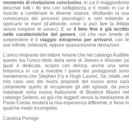
momento di rivelazione conclusivo
, in cui il maggiordomo
descrive tutti i fili tesi con sottigliezza e il modo in cui è
riuscito a combinare le diverse istanze, sfruttando la sua
conoscenza dei processi psicologici e non esitando a
sporcarsi le mani (d’altronde, «
non si può fare la frittata
senza rompere le uova
»). E se
il lieto fine è già iscritto
nelle caratteristiche del genere
, ciò che non smette di
sorprendere è il
viaggio intrapreso per arrivarvi
, con le
sue infinite, irrilevanti, eppure spassosissime deviazioni.
L’unico rimpianto del lettore rimane che nel catalogo Audible
questo sia l’unico titolo della serie di Jeeves e Wooster (ai
quali è dedicata, scopro con delizia, anche una serie
britannica in cui a rivestire i panni dei protagonisti sono
nientemeno che Stephen Fry e Hugh Laurie). Se, infatti, nel
mio caso uno dei buoni propositi del nuovo anno sarà
certamente quello di recuperare gli altri episodi, da poco
ristampati nella nuova traduzione di Beatrice Masini nel
catalogo Sellerio, so già che leggerli senza la mediazione di
Paolo Cresta renderà la mia esperienza differente, e forse in
qualche modo incompleta.
Carolina Pernigo