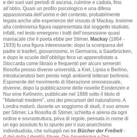
e dei suoi vari periodi di ascesa, culmine e caduta, fino
all’oblio. Quasi un profilo psicologico e una difesa
appassionata dell’uomo e del contesto, probabilmente
legata anche alle esperienze del vissuto di Mackay. Insieme
alla controversa figura rappresentata dal soggetto studiato,
infatti, nel testo emergono i tratti dell’ossessione quasi
maniacale che il poeta ebbe per Stirner.
Mackay
(1864 -
1933) fu una figura interessante: dopo la scomparsa del
padre si trasferì, giovanissimo, in Germania, a Saarbrücken,
e dopo le scuole dell’obbligo fece un apprendistato a
Stoccarda come libraio e frequentò per alcuni semestri
filosofia presso diverse università, a Kiel, Lipsia e Berlino,
introducendosi ben presto negli ambienti letterari berlinesi.
Esponente del movimento di liberazione omosessuale,
divenne, dopo la pubblicazione delle novelle Existenzen e
Nur eine Kellnerin, pubblicate nel 1888 sotto il titolo di
"Materiali moderni", uno dei precursori del naturalismo. A
Londra maturò, durante un soggiorno di studi, il suo amore
per Stirner. La filosofia di Stirner, schietta e aliena da ogni
ordine e sovrastruttura, priva di regole, pensata in nome di
un ego assoluto fu lo spunto per il suo anarchismo
individualista, che sviluppò nei tre
Bücher der Freiheit
-
(Libri della Libertà)
:
Sturm, Die Anarchisten e Die