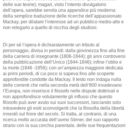
delle sue teorie); magari, visto l’intento divulgatorio
dell’opera, sarebbe servita una appendice più moderna
della semplice traduzione delle ricerche dell’appassionato
Mackay, per dilatare l’interesse ad un pubblico medio-alto e
non relegarlo a quello di nicchia degli studiosi.
Di per sé l’opera è dichiaratamente un tributo al
personaggio, divisa in periodi: dalla giovinezza fino alla fine
della carriera di insegnante (1806-1844); gli anni controversi
della pubblicazione dell’Unico (1844-1846); infine l’oblio e
la morte (1846 -1856); con un’ampiezza maggiore dedicata
ai primi periodi, di cui poco si sapeva fino alle scoperte
approfondite condotte da Mackay. Il testo non indaga nulla
delle correnti che nella seconda metà dell‘800 invadevano
l’Europa, non inserisce il filosofo nelle dispute dottrinali e
non approfondisce volutamente gli influssi che questo
filosofo può aver avuto sui suoi successori, lasciando solo
intravedere gli esiti sconvolgenti che la filosofia della libertà
innestò sul finire del secolo. Si tratta, al contrario, di una
ricerca molto accurata dell’uomo Stirner, del suo rapporto
strano con la sua cerchia parentale, delle sue frequentazioni