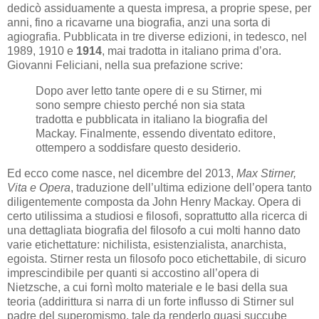
dedicò assiduamente a questa impresa, a proprie spese, per
anni, fino a ricavarne una biografia, anzi una sorta di
agiografia. Pubblicata in tre diverse edizioni, in tedesco, nel
1989, 1910 e
1914
, mai tradotta in italiano prima d’ora.
Giovanni Feliciani, nella sua prefazione scrive:
Dopo aver letto tante opere di e su Stirner, mi
sono sempre chiesto perché non sia stata
tradotta e pubblicata in italiano la biografia del
Mackay. Finalmente, essendo diventato editore,
ottempero a soddisfare questo desiderio.
Ed ecco come nasce, nel dicembre del 2013,
Max Stirner,
Vita e Opera
, traduzione dell’ultima edizione dell’opera tanto
diligentemente composta da John Henry Mackay. Opera di
certo utilissima a studiosi e filosofi, soprattutto alla ricerca di
una dettagliata biografia del filosofo a cui molti hanno dato
varie etichettature: nichilista, esistenzialista, anarchista,
egoista. Stirner resta un filosofo poco etichettabile, di sicuro
imprescindibile per quanti si accostino all’opera di
Nietzsche, a cui fornì molto materiale e le basi della sua
teoria (addirittura si narra di un forte influsso di Stirner sul
padre del superomismo, tale da renderlo quasi succube