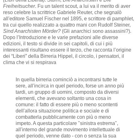
Freiheitsucher
. Fu un talent scout, a lui va il merito di aver
reso celebre la scrittrice Gabriele Reuter, che segnalò
all'editore Samuel Fischer nel 1895, e scrittore di pamphlet,
tra cui quello realizzato a quattro mani con Rudolf Steiner,
Sind Anarchisten Mörder?
(Gli anarchici sono assassini?).
Dopo l’Introduzione e le varie prefazioni alle diverse
edizioni, il testo si divide in sei capitoli, di cui i più
interessanti risultano essere il terzo, che racconta l’origine
dei “Liberi” della Birreria Hippel, il circolo, i pensatori, il
clima che vi si respirava
In quella birreria cominciò a incontrarsi tutte le
sere, all'incirca in quel periodo, forse un anno più
tardi, un gruppo di uomini, composto da diversi
elementi, che avevano soltanto una cosa in
comune: il fatto di essere più o meno scontenti
dell'allora situazione politica e sociale e di
combatterla pubblicamente con più o meno
impeto. A questa particolare "sinistra estrema",
all'interno del grande movimento intellettuale di
quel periodo, venne dato - con o senza la sua