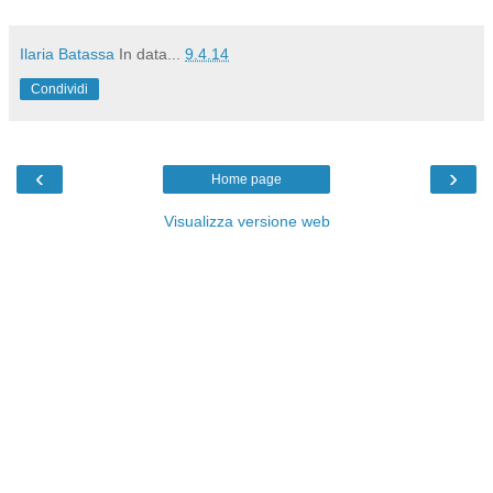
Ilaria Batassa
In data...
9.4.14
Condividi
‹
›
Home page
Visualizza versione web