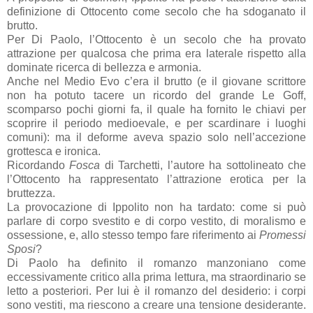
definizione di Ottocento come secolo che ha sdoganato il
brutto.
Per Di Paolo, l’Ottocento è un secolo che ha provato
attrazione per qualcosa che prima era laterale rispetto alla
dominate ricerca di bellezza e armonia.
Anche nel Medio Evo c’era il brutto (e il giovane scrittore
non ha potuto tacere un ricordo del grande Le Goff,
scomparso pochi giorni fa, il quale ha fornito le chiavi per
scoprire il periodo medioevale, e per scardinare i luoghi
comuni): ma il deforme aveva spazio solo nell’accezione
grottesca e ironica.
Ricordando
Fosca
di Tarchetti, l’autore ha sottolineato che
l’Ottocento ha rappresentato l’attrazione erotica per la
bruttezza.
La provocazione di Ippolito non ha tardato: come si può
parlare di corpo svestito e di corpo vestito, di moralismo e
ossessione, e, allo stesso tempo fare riferimento ai
Promessi
Sposi
?
Di Paolo ha definito il romanzo manzoniano come
eccessivamente critico alla prima lettura, ma straordinario se
letto a posteriori. Per lui è il romanzo del desiderio: i corpi
sono vestiti, ma riescono a creare una tensione desiderante.