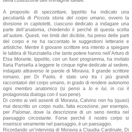
della costruzione dell’immagine ideale.
A proposito di spezzettare, Ippolito ha indicato una
peculiarità di
Piccola storia del corpo
umano
, ovvero la
divisione in capitoletti, ciascuno dedicato a indagare una
parte dell’anatomia, chiedendo il perché di questa scelta
all’autore. Questi, nei limiti del dicibile, ha preso delle parti
del corpo e ne ha raccontato le suggestioni letterarie e
artistiche. Mentre il giovane scrittore era intento a spiegare
le labbra di Nunziatella che tanto potere hanno nell’Arturo di
Elsa Morante, Ippolito, con un fuori programma, ha invitato
Ilaria Parisella a leggere le cinque righe dedicate al sedere,
indagato attraverso le parole di Moravia. Il grande scrittore
romano, per Di Paolo, è stato uno tra i più grandi
raccontatori del corpo umano, in grado di rendere autonomo
ogni membro anatomico (si pensi a
Io e lui
, in cui il
protagonista dialoga con il suo pene).
Di contro ai veli assenti di Moravia, Calvino non ha (quasi)
mai descritto un corpo nudo, fatta eccezione, per esempio,
per
Palomar
, dove la descrizione di un seno rientra nel
paesaggio circostante. Forse perché il nostro corpo si
inserisce veramente nel paesaggio, è un paesaggio.
Ricordando un’intervista di Moravia a Claudia Cardinale, Di