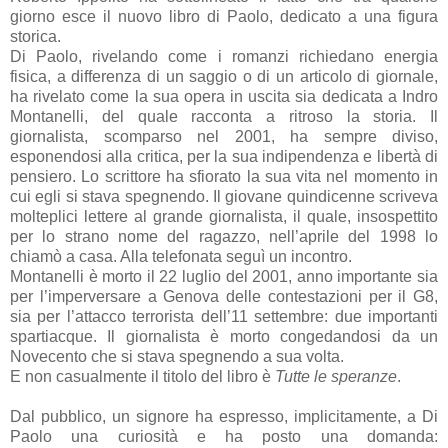
giorno esce il nuovo libro di Paolo, dedicato a una figura
storica.
Di Paolo, rivelando come i romanzi richiedano energia
fisica, a differenza di un saggio o di un articolo di giornale,
ha rivelato come la sua opera in uscita sia dedicata a Indro
Montanelli, del quale racconta a ritroso la storia. Il
giornalista, scomparso nel 2001, ha sempre diviso,
esponendosi alla critica, per la sua indipendenza e libertà di
pensiero. Lo scrittore ha sfiorato la sua vita nel momento in
cui egli si stava spegnendo. Il giovane quindicenne scriveva
molteplici lettere al grande giornalista, il quale, insospettito
per lo strano nome del ragazzo, nell’aprile del 1998 lo
chiamò a casa. Alla telefonata seguì un incontro.
Montanelli è morto il 22 luglio del 2001, anno importante sia
per l’imperversare a Genova delle contestazioni per il G8,
sia per l’attacco terrorista dell’11 settembre: due importanti
spartiacque. Il giornalista è morto congedandosi da un
Novecento che si stava spegnendo a sua volta.
E non casualmente il titolo del libro è
Tutte le speranze
.
Dal pubblico, un signore ha espresso, implicitamente, a Di
Paolo una curiosità e ha posto una domanda: