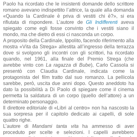
Paolo ha ricordato che le insistenti domande dello scrittore
romano avevano indispettito l’attrice, la quale alla domanda
«Quando la Cardinale è priva di vestiti chi è?», si era
rifiutata di rispondere. L’autore de
Gli Indifferenti
aveva
spiegato come egli fosse convinto che i vestiti siano il
mondo, ma che dietro di essi ci nasconda un corpo.
A proposito della Cardinale, Ippolito, facendo riferimento alla
mostra «Vita da Strega» allestita all’ingresso della terrazza
dove si svolgono gli incontri con gli scrittori, ha ricordato
quando, nel 1961, alla finale del Premio Strega (che
avrebbe vinto con
La ragazza di Bube
), Carlo Cassola si
presentò con Claudia Cardinale, indicata come la
protagonista del film tratto dal suo romanzo. La pellicola
sarebbe, però, uscita due anni dopo. Questo aneddoto ha
dato la possibilità a Di Paolo di spiegare come il cinema
permetta la saldatura di un corpo (quello dell’attore) a un
determinato personaggio.
Il direttore editoriale di «Libri al centro» non ha nascosto la
sua sorpresa per il capitolo dedicato ai capelli, di sole
quattro righe.
L’autore di
Mandami tanta vita
ha ammesso di aver
proceduto per scelte e selezioni. I capelli avrebbero