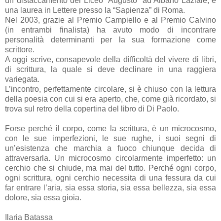
un distaccamento del Liceo “Augusto” ad Albano Laziale, e
una laurea in Lettere presso la “Sapienza” di Roma.
Nel 2003, grazie al Premio Campiello e al Premio Calvino
(in entrambi finalista) ha avuto modo di incontrare
personalità determinanti per la sua formazione come
scrittore.
A oggi scrive, consapevole della difficoltà del vivere di libri,
di scrittura, la quale si deve declinare in una raggiera
variegata.
L’incontro, perfettamente circolare, si è chiuso con la lettura
della poesia con cui si era aperto, che, come già ricordato, si
trova sul retro della copertina del libro di Di Paolo.
Forse perché il corpo, come la scrittura, è un microcosmo,
con le sue imperfezioni, le sue rughe, i suoi segni di
un’esistenza che marchia a fuoco chiunque decida di
attraversarla. Un microcosmo circolarmente imperfetto: un
cerchio che si chiude, ma mai del tutto. Perché ogni corpo,
ogni scrittura, ogni cerchio necessita di una fessura da cui
far entrare l’aria, sia essa storia, sia essa bellezza, sia essa
dolore, sia essa gioia.
Ilaria Batassa