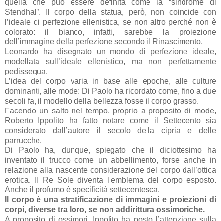
quella che può essere definita come la “sindrome di
Stendhal”. Il corpo della statua, però, non coincide con
l’ideale di perfezione ellenistica, se non altro perché non è
colorato: il bianco, infatti, sarebbe la proiezione
dell’immagine della perfezione secondo il Rinascimento.
Leonardo ha disegnato un mondo di perfezione ideale,
modellata sull’ideale ellenistico, ma non perfettamente
pedissequa.
L’idea del corpo varia in base alle epoche, alle culture
dominanti, alle mode: Di Paolo ha ricordato come, fino a due
secoli fa, il modello della bellezza fosse il corpo grasso.
Facendo un salto nel tempo, proprio a proposito di mode,
Roberto Ippolito ha fatto notare come il Settecento sia
considerato dall’autore il secolo della cipria e delle
parrucche.
Di Paolo ha, dunque, spiegato che il diciottesimo ha
inventato il trucco come un abbellimento, forse anche in
relazione alla nascente considerazione del corpo dall’ottica
erotica. Il Re Sole diventa l’emblema del corpo esposto.
Anche il profumo è specificità settecentesca.
Il corpo è una stratificazione di immagini e proiezioni di
corpi, diverse tra loro, se non addirittura ossimoriche.
A proposito di ossimori, Ippolito ha posto l’attenzione sulla