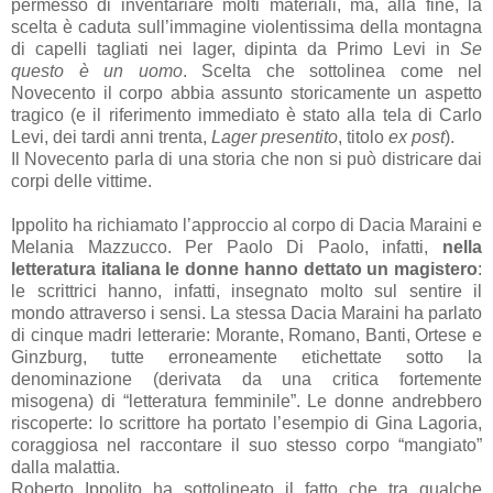
permesso di inventariare molti materiali, ma, alla fine, la
scelta è caduta sull’immagine violentissima della montagna
di capelli tagliati nei lager, dipinta da Primo Levi in
Se
questo è un uomo
. Scelta che sottolinea come nel
Novecento il corpo abbia assunto storicamente un aspetto
tragico (e il riferimento immediato è stato alla tela di Carlo
Levi, dei tardi anni trenta,
Lager
presentito
, titolo
ex post
).
Il Novecento parla di una storia che non si può districare dai
corpi delle vittime.
Ippolito ha richiamato l’approccio al corpo di Dacia Maraini e
Melania Mazzucco. Per Paolo Di Paolo, infatti,
nella
letteratura italiana le donne hanno dettato un magistero
:
le scrittrici hanno, infatti, insegnato molto sul sentire il
mondo attraverso i sensi. La stessa Dacia Maraini ha parlato
di cinque madri letterarie: Morante, Romano, Banti, Ortese e
Ginzburg, tutte erroneamente etichettate sotto la
denominazione (derivata da una critica fortemente
misogena) di “letteratura femminile”. Le donne andrebbero
riscoperte: lo scrittore ha portato l’esempio di Gina Lagoria,
coraggiosa nel raccontare il suo stesso corpo “mangiato”
dalla malattia.
Roberto Ippolito ha sottolineato il fatto che tra qualche