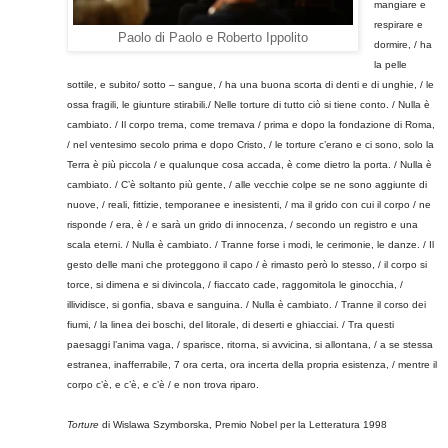
mangiare e
respirare e
Paolo di Paolo e Roberto Ippolito
dormire, / ha
la pelle
sottile, e subito/ sotto – sangue, / ha una buona scorta di denti e di unghie, / le
ossa fragili, le giunture stirabili./ Nelle torture di tutto ciò si tiene conto. / Nulla è
cambiato. / Il corpo trema, come tremava / prima e dopo la fondazione di Roma,
/ nel ventesimo secolo prima e dopo Cristo, / le torture c’erano e ci sono, solo la
Terra è più piccola / e qualunque cosa accada, è come dietro la porta. / Nulla è
cambiato. / C’è soltanto più gente, / alle vecchie colpe se ne sono aggiunte di
nuove, / reali, fittizie, temporanee e inesistenti, / ma il grido con cui il corpo / ne
risponde / era, è / e sarà un grido di innocenza, / secondo un registro e una
scala eterni. / Nulla è cambiato. / Tranne forse i modi, le cerimonie, le danze. / Il
gesto delle mani che proteggono il capo / è rimasto però lo stesso, / il corpo si
torce, si dimena e si divincola, / fiaccato cade, raggomitola le ginocchia, /
illividisce, si gonfia, sbava e sanguina. / Nulla è cambiato. / Tranne il corso dei
fiumi, / la linea dei boschi, del litorale, di deserti e ghiacciai. / Tra questi
paesaggi l’anima vaga, / sparisce, ritorna, si avvicina, si allontana, / a se stessa
estranea, inafferrabile, 7 ora certa, ora incerta della propria esistenza, / mentre il
corpo c’è, e c’è, e c’è / e non trova riparo.
Torture
di Wislawa Szymborska, Premio Nobel per la Letteratura 1998