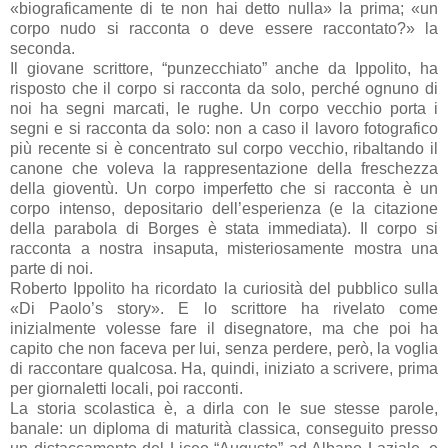
«biograficamente di te non hai detto nulla» la prima; «un
corpo nudo si racconta o deve essere raccontato?» la
seconda.
Il giovane scrittore, “punzecchiato” anche da Ippolito, ha
risposto che il corpo si racconta da solo, perché ognuno di
noi ha segni marcati, le rughe. Un corpo vecchio porta i
segni e si racconta da solo: non a caso il lavoro fotografico
più recente si è concentrato sul corpo vecchio, ribaltando il
canone che voleva la rappresentazione della freschezza
della gioventù. Un corpo imperfetto che si racconta è un
corpo intenso, depositario dell’esperienza (e la citazione
della parabola di Borges è stata immediata). Il corpo si
racconta a nostra insaputa, misteriosamente mostra una
parte di noi.
Roberto Ippolito ha ricordato la curiosità del pubblico sulla
«Di Paolo’s story». E lo scrittore ha rivelato come
inizialmente volesse fare il disegnatore, ma che poi ha
capito che non faceva per lui, senza perdere, però, la voglia
di raccontare qualcosa. Ha, quindi, iniziato a scrivere, prima
per giornaletti locali, poi racconti.
La storia scolastica è, a dirla con le sue stesse parole,
banale: un diploma di maturità classica, conseguito presso