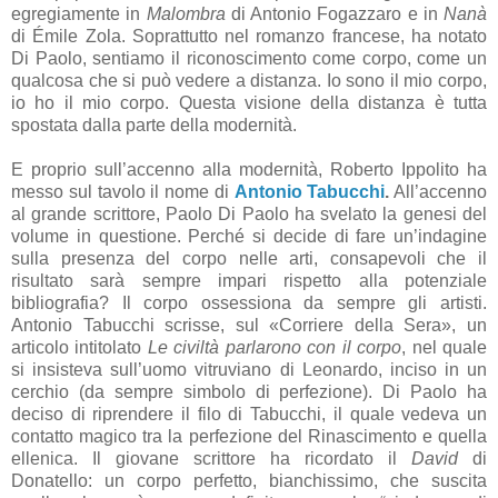
egregiamente in
Malombra
di Antonio Fogazzaro e in
Nanà
di Émile Zola. Soprattutto nel romanzo francese, ha notato
Di Paolo, sentiamo il riconoscimento come corpo, come un
qualcosa che si può vedere a distanza. Io sono il mio corpo,
io ho il mio corpo. Questa visione della distanza è tutta
spostata dalla parte della modernità.
E proprio sull’accenno alla modernità, Roberto Ippolito ha
messo sul tavolo il nome di
Antonio Tabucchi
.
All’accenno
al grande scrittore, Paolo Di Paolo ha svelato la genesi del
volume in questione. Perché si decide di fare un’indagine
sulla presenza del corpo nelle arti, consapevoli che il
risultato sarà sempre impari rispetto alla potenziale
bibliografia? Il corpo ossessiona da sempre gli artisti.
Antonio Tabucchi scrisse, sul «Corriere della Sera», un
articolo intitolato
Le civiltà parlarono con il corpo
, nel quale
si insisteva sull’uomo vitruviano di Leonardo, inciso in un
cerchio (da sempre simbolo di perfezione). Di Paolo ha
deciso di riprendere il filo di Tabucchi, il quale vedeva un
contatto magico tra la perfezione del Rinascimento e quella
ellenica. Il giovane scrittore ha ricordato il
David
di
Donatello: un corpo perfetto, bianchissimo, che suscita