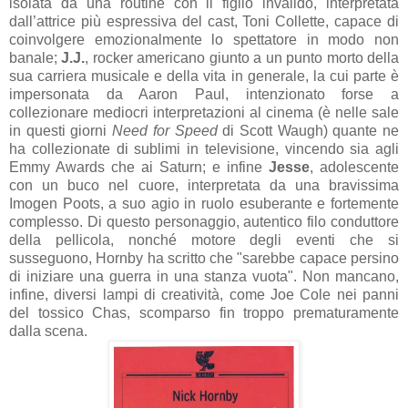
isolata da una routine con il figlio invalido, interpretata
dall’attrice più espressiva del cast, Toni Collette, capace di
coinvolgere emozionalmente lo spettatore in modo non
banale;
J.J.
, rocker americano giunto a un punto morto della
sua carriera musicale e della vita in generale, la cui parte è
impersonata da Aaron Paul, intenzionato forse a
collezionare mediocri interpretazioni al cinema (è nelle sale
in questi giorni
Need for Speed
di Scott Waugh) quante ne
ha collezionate di sublimi in televisione, vincendo sia agli
Emmy Awards che ai Saturn; e infine
Jesse
, adolescente
con un buco nel cuore, interpretata da una bravissima
Imogen Poots, a suo agio in ruolo esuberante e fortemente
complesso. Di questo personaggio,
autentico filo conduttore
della pellicola, nonché motore degli eventi che si
susseguono,
Hornby ha scritto che "sarebbe capace persino
di iniziare una guerra in una stanza vuota".
Non mancano,
infine, diversi lampi di creatività, come Joe Cole nei panni
del tossico Chas, scomparso fin troppo prematuramente
dalla scena.