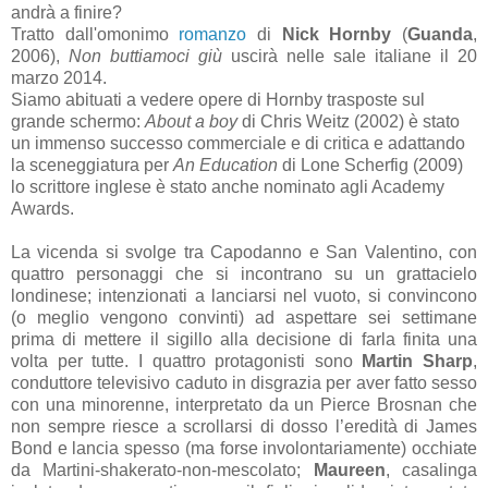
andrà a finire?
Tratto dall'omonimo
romanzo
di
Nick Hornby
(
Guanda
,
2006),
Non buttiamoci giù
uscirà nelle sale italiane il 20
marzo 2014.
Siamo abituati a vedere opere di Hornby trasposte sul
grande schermo:
About a boy
di Chris Weitz (2002) è stato
un immenso successo commerciale e di critica e adattando
la sceneggiatura per
An Education
di Lone Scherfig (2009)
lo scrittore inglese è stato anche nominato agli Academy
Awards.
La vicenda si svolge tra Capodanno e San Valentino, con
quattro personaggi che si incontrano su un grattacielo
londinese; intenzionati a lanciarsi nel vuoto, si convincono
(o meglio vengono convinti) ad aspettare sei settimane
prima di mettere il sigillo alla decisione di farla finita una
volta per tutte. I quattro protagonisti sono
Martin Sharp
,
conduttore televisivo caduto in disgrazia per aver fatto sesso
con una minorenne, interpretato da un Pierce Brosnan che
non sempre riesce a scrollarsi di dosso l’eredità di James
Bond e lancia spesso (ma forse involontariamente) occhiate
da Martini-shakerato-non-mescolato;
Maureen
, casalinga