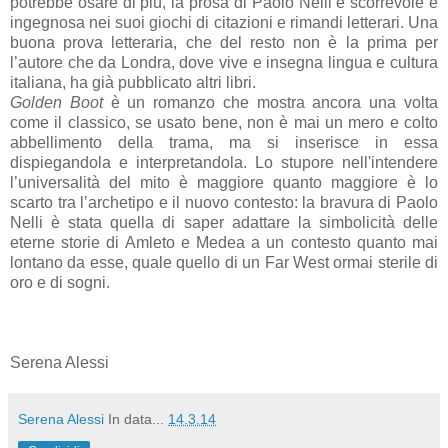
potrebbe osare di più, la prosa di Paolo Nelli è scorrevole e
ingegnosa nei suoi giochi di citazioni e rimandi letterari. Una
buona prova letteraria, che del resto non è la prima per
l’autore che da Londra, dove vive e insegna lingua e cultura
italiana, ha già pubblicato altri libri.
Golden Boot
è un romanzo che mostra ancora una volta
come il classico, se usato bene, non è mai un mero e colto
abbellimento della trama, ma si inserisce in essa
dispiegandola e interpretandola. Lo stupore nell'intendere
l’universalità del mito è maggiore quanto maggiore è lo
scarto tra l’archetipo e il nuovo contesto: la bravura di Paolo
Nelli è stata quella di saper adattare la simbolicità delle
eterne storie di Amleto e Medea a un contesto quanto mai
lontano da esse, quale quello di un Far West ormai sterile di
oro e di sogni.
Serena Alessi
Serena Alessi
In data...
14.3.14