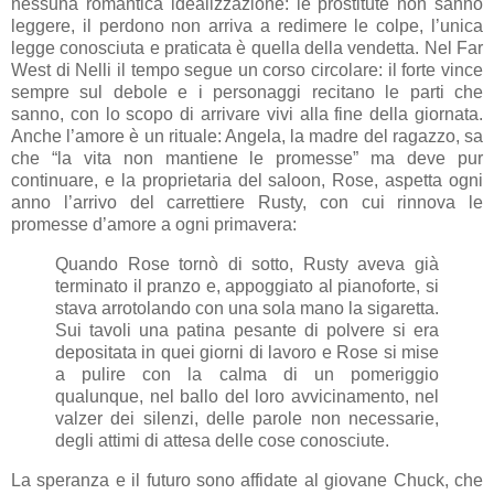
nessuna romantica idealizzazione: le prostitute non sanno
leggere, il perdono non arriva a redimere le colpe, l’unica
legge conosciuta e praticata è quella della vendetta. Nel Far
West di Nelli il tempo segue un corso circolare: il forte vince
sempre sul debole e i personaggi recitano le parti che
sanno, con lo scopo di arrivare vivi alla fine della giornata.
Anche l’amore è un rituale: Angela, la madre del ragazzo, sa
che “la vita non mantiene le promesse” ma deve pur
continuare, e la proprietaria del saloon, Rose, aspetta ogni
anno l’arrivo del carrettiere Rusty, con cui rinnova le
promesse d’amore a ogni primavera:
Quando Rose tornò di sotto, Rusty aveva già
terminato il pranzo e, appoggiato al pianoforte, si
stava arrotolando con una sola mano la sigaretta.
Sui tavoli una patina pesante di polvere si era
depositata in quei giorni di lavoro e Rose si mise
a pulire con la calma di un pomeriggio
qualunque, nel ballo del loro avvicinamento, nel
valzer dei silenzi, delle parole non necessarie,
degli attimi di attesa delle cose conosciute.
La speranza e il futuro sono affidate al giovane Chuck, che