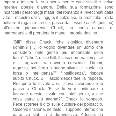
impara a tessere la sua storia mentre cuce stivali e scrive
ingenue poesie d’amore. Della sua formazione sono
incaricati i personaggi maturi del romanzo e invecchiati dalla
vita: il maestro del villaggio, il calzolaio, la prostituta. Tra la
polvere il ragazzo cresce, passa dall’essere
chick
(pulcino)
all’essere pienamente Chuck, un uomo capace di
interrogarsi e di prendere in mano il proprio destino.
“Bill”, disse Chuck, “che significa diventare
uomini? […] Io voglio diventare un uomo che
considera l’intelligenza più importante della
forza”. “Uhm”, disse Bill. Il caso non era semplice
e il ragazzo era davvero cresciuto. “Dimmi,
ragazzo, per fare un buono stivale ci vuole più
forza o intelligenza?”. “Intelligenza”, rispose
subito Chuck. Bill lasciò depositare la risposta.
Recuperò lo stivale a cui stava lavorando e lo
passò a Chuck. “E se tu vuoi continuare a
lavorare questo stivale con intelligenza, a che
cosa starai più attento?”. Chuck lo soppesò.
Fece scorrere il dito sulle cuciture del polpaccio.
Osservò il tallone, ne tastò il supporto interno che
garantiva stabilità e durevolezza. Adesso, da