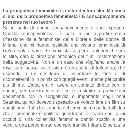
La prospettiva femminile è la cifra dei tuoi film. Ma cosa
ci dici della prospettiva femminista? È consapevolmente
presente nel tuo lavoro?
Sì, io parlo di donne consapevolmente e con impegno.
Questa consapevolezza è nata in me a partire dalla
riflessione dalle femministe della Libreria delle donne di
Milano, che mi hanno restituito una visione femminista di
Un’ora sola ti vorrei
. Femminista sia per i contenuti che per
lo stile, data la direzione antiepica del film, l’esternazione
della soggettività. Non è un caso che
Vogliamo anche le
rose
sia il passo successivo: è una sorta di follow up, che
risponde a un desiderio di incontrare le fonti e di
riconnettermi io in primis con quegli eventi, anche per capire
più di me. L’idea era di avere un contatto diretto con le
donne, per questo tutto il film è costruito a partire dai
documenti. Ma la soggettività è importante negli anni
Settanta, quindi dovevo rispettarlo se volevo fare un film su
quegli anni. Tutta la scoperta del femminismo parte dall’idea
che il personale è politico, quindi non è strano che io mi
occupi di una collettività femminile dando spazio a una
voce, a una persona (ad esempio tramite i diari). E senza la