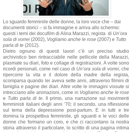
Lo sguardo femminile delle donne, la loro voce che – dai
documenti storici – si fa immagine e arriva allo schermo:
questi i temi dei docufilm di Alina Marazzi, regista di
Un’ora
sola di vorrei
(2002),
Vogliamo anche le rose
(2007) e
Tutto
parla di te
(2012).
Dietro ognuno di questi lavori c’è un preciso studio
archivistico ben rintracciabile nelle pellicole della Marazzi,
plasmate su diari, foto e collage di registrazioni. A volte sono
ricordi personali, come nel caso di
Un’ora sola di vorrei
, che
ripercorre la vita e il dolore della madre della regista,
scomparsa quando lei aveva sette anni, attraverso filmini di
famiglia e pagine dei diari. Altre volte le immagini vissute si
intrecciano alle animazioni, come in
Vogliamo anche le rose
e
Tutto parla di te
. Il primo, una narrazione sui movimenti
femministi italiani degli anni ’70; il secondo, una riflessione
sul tema della depressione post-partum. E in tutti e tre
domina la prospettiva femminile, gli sguardi e le voci delle
donne che formano un coro, e che ci raccontano la nostra
storia attraverso il particolare, lo scritto di una pagina intima