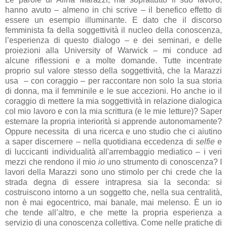
hanno avuto – almeno in chi scrive – il benefico effetto di
essere un esempio illuminante. E dato che il discorso
femminista fa della soggettività il nucleo della conoscenza,
l’esperienza di questo dialogo – e dei seminari, e delle
proiezioni alla University of Warwick – mi conduce ad
alcune riflessioni e a molte domande. Tutte incentrate
proprio sul valore stesso della soggettività, che la Marazzi
usa – con coraggio – per raccontare non solo la sua storia
di donna, ma il femminile e le sue accezioni. Ho anche io il
coraggio di mettere la mia soggettività in relazione dialogica
col mio lavoro e con la mia scrittura (e le mie letture)? Saper
esternare la propria interiorità si apprende autonomamente?
Oppure necessita di una ricerca e uno studio che ci aiutino
a saper discernere – nella quotidiana eccedenza di
selfie
e
di luccicanti individualità all'arrembaggio mediatico – i veri
mezzi che rendono il mio
io
uno strumento di conoscenza? I
lavori della Marazzi sono uno stimolo per chi crede che la
strada degna di essere intrapresa sia la seconda: si
costruiscono intorno a un soggetto che, nella sua centralità,
non è mai egocentrico, mai banale, mai melenso. È un io
che tende all’altro, e che mette la propria esperienza a
servizio di una conoscenza collettiva. Come nelle pratiche di