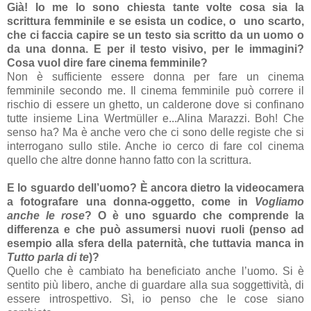
Già! Io me lo sono chiesta tante volte cosa sia la
scrittura femminile e se esista un codice, o uno scarto,
che ci faccia capire se un testo sia scritto da un uomo o
da una donna. E per il testo visivo, per le immagini?
Cosa vuol dire fare cinema femminile?
Non è sufficiente essere donna per fare un cinema
femminile secondo me. Il cinema femminile può correre il
rischio di essere un ghetto, un calderone dove si confinano
tutte insieme Lina Wertmüller e...Alina Marazzi. Boh! Che
senso ha? Ma è anche vero che ci sono delle registe che si
interrogano sullo stile. Anche io cerco di fare col cinema
quello che altre donne hanno fatto con la scrittura.
E lo sguardo dell’uomo? È ancora dietro la videocamera
a fotografare una donna-oggetto, come in
Vogliamo
anche le rose
? O è uno sguardo che comprende la
differenza e che può assumersi nuovi ruoli (penso ad
esempio alla sfera della paternità, che tuttavia manca in
Tutto parla di te
)?
Quello che è cambiato ha beneficiato anche l’uomo. Si è
sentito più libero, anche di guardare alla sua soggettività, di
essere introspettivo. Sì, io penso che le cose siano