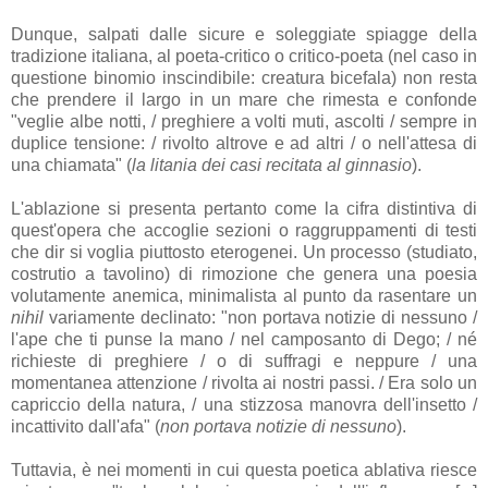
Dunque, salpati dalle sicure e soleggiate spiagge della
tradizione italiana, al poeta-critico o critico-poeta (nel caso in
questione binomio inscindibile: creatura bicefala) non resta
che prendere il largo in un mare che rimesta e confonde
"veglie albe notti, / preghiere a volti muti, ascolti / sempre in
duplice tensione: / rivolto altrove e ad altri / o nell'attesa di
una chiamata" (
la litania dei casi recitata al ginnasio
).
L'ablazione si presenta pertanto come la cifra distintiva di
quest'opera che accoglie sezioni o raggruppamenti di testi
che dir si voglia piuttosto eterogenei. Un processo (studiato,
costrutio a tavolino) di rimozione che genera una poesia
volutamente anemica, minimalista al punto da rasentare un
nihil
variamente declinato: "non portava notizie di nessuno /
l'ape che ti punse la mano / nel camposanto di Dego; / né
richieste di preghiere / o di suffragi e neppure / una
momentanea attenzione / rivolta ai nostri passi. / Era solo un
capriccio della natura, / una stizzosa manovra dell'insetto /
incattivito dall'afa" (
non portava notizie di nessuno
).
Tuttavia, è nei momenti in cui questa poetica ablativa riesce