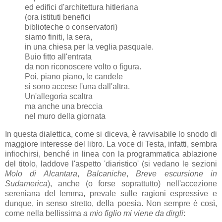
ed edifici d'architettura hitleriana
(ora istituti benefici
biblioteche o conservatori)
siamo finiti, la sera,
in una chiesa per la veglia pasquale.
Buio fitto all'entrata
da non riconoscere volto o figura.
Poi, piano piano, le candele
si sono accese l'una dall'altra.
Un'allegoria scaltra
ma anche una breccia
nel muro della giornata
In questa dialettica, come si diceva, è ravvisabile lo snodo di
maggiore interesse del libro. La voce di Testa, infatti, sembra
infiochirsi, benché in linea con la programmatica ablazione
del titolo, laddove l'aspetto 'diaristico' (si vedano le sezioni
Molo di Alcantara
,
Balcaniche
,
Breve escursione in
Sudamerica
), anche (o forse soprattutto) nell'accezione
sereniana del lemma, prevale sulle ragioni espressive e
dunque, in senso stretto, della poesia. Non sempre è così,
come nella bellissima
a mio figlio mi viene da dirgli
: