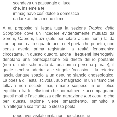
scendeva un passaggio di luce
che, insieme a te,
immaginavo così dolce e domestica
da fare anche a meno di me
A tal proposito si legga tutta la sezione
Tropico dello
Scorpione
dove un incedere evidentemente mutuato da
Sereni, Caproni, Luzi (solo per citare alcuni nomi) fa da
contrappunto allo sguardo acuto del poeta che penetra, non
senza averla prima registrata, la realtà fenomenica
circostante. In questo quadro, anche i frequenti interrogativi
denotano una partecipazione più diretta dell'io poetante
(non di rado schermato da una prima persona plurale), il
quale sembra aderire alle singole 'occasioni': la retorica
lascia dunque spazio a un genuino slancio gnoseologico.
La poesia di Testa "scivola", suo malgrado, in un lirismo che
tuttavia non eccede mai, rimane sospeso in un felice
equilibrio tra le effusioni che normalmente accompagnano
questi moti e l'asciuttezza della narrazione
tout court
, e che
per questa ragione viene smascherato, sminuito a
"un'allegoria scaltra" dallo stesso poeta:
dopo aver visitato imitazioni neoclassiche