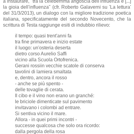
a instaurare, "tra la celeberrima angoscia dell'influenza e [...]
la gioia dell'influenza" (cfr. Roberto Galaverni su 'La lettura'
del 31/3/2013), un dialogo con la migliore tradizione poetica
italiana, specificatamente del secondo Novecento, che la
scrittura di Testa raggiunge esiti di indubbio rilievo:
il tempo: quasi trent'anni fa
tra fine primavera e inizio estate
il luogo: un'osteria deserta
dietro corso Aurelio Saffi
vicino alla Scuola Ortofrenica.
Gerani rossiin vecchie scatole di conserva
tavolini di lamiera smaltata
e, dentro, ancora il rosso
- anche se più spento -
delle tovaglie di cerata.
Il cibo e il vino non erano un granché:
le briciole dimenticate sul pavimento
invitavano i colombi ad entrare.
Si sentiva vicino il mare.
Allora - in quei primi incontri -
successe qualcosa che solo ora ricordo:
dalla pergola della rosa