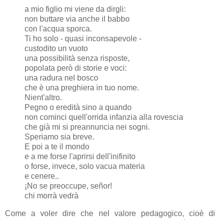
a mio figlio mi viene da dirgli:
non buttare via anche il babbo
con l'acqua sporca.
Ti ho solo - quasi inconsapevole -
custodito un vuoto
una possibilità senza risposte,
popolata però di storie e voci:
una radura nel bosco
che è una preghiera in tuo nome.
Nient'altro.
Pegno o eredità sino a quando
non cominci quell'orrida infanzia alla rovescia
che già mi si preannuncia nei sogni.
Speriamo sia breve.
E poi a te il mondo
e a me forse l'aprirsi dell'inifinito
o forse, invece, solo vacua materia
e cenere..
¡No se preoccupe, señor!
chi morrà vedrà
Come a voler dire che nel valore pedagogico, cioè di