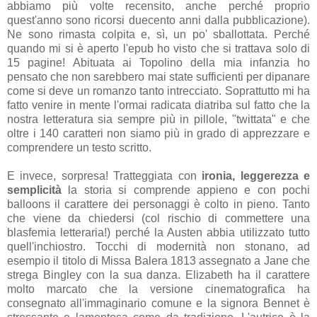
abbiamo più volte recensito, anche perché proprio
quest'anno sono ricorsi duecento anni dalla pubblicazione).
Ne sono rimasta colpita e, sì, un po' sballottata. Perché
quando mi si è aperto l'epub ho visto che si trattava solo di
15 pagine! Abituata ai Topolino della mia infanzia ho
pensato che non sarebbero mai state sufficienti per dipanare
come si deve un romanzo tanto intrecciato. Soprattutto mi ha
fatto venire in mente l'ormai radicata diatriba sul fatto che la
nostra letteratura sia sempre più in pillole, "twittata" e che
oltre i 140 caratteri non siamo più in grado di apprezzare e
comprendere un testo scritto.
E invece, sorpresa! Tratteggiata con
ironia, leggerezza e
semplicità
la storia si comprende appieno e con pochi
balloons il carattere dei personaggi è colto in pieno. Tanto
che viene da chiedersi (col rischio di commettere una
blasfemia letteraria!) perché la Austen abbia utilizzato tutto
quell'inchiostro. Tocchi di modernità non stonano, ad
esempio il titolo di Missa Balera 1813 assegnato a Jane che
strega Bingley con la sua danza. Elizabeth ha il carattere
molto marcato che la versione cinematografica ha
consegnato all'immaginario comune e la signora Bennet è