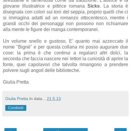
stressante e lamentosa come da tradizione. L'autrice è la
giovane illustratrice e pittrice romana
Sicks
. La storia è
disegnata con colori sui toni del seppia, proprio quelli che ci
si immagina adatti ad un romanzo ottocentesco, mentre i
grandi occhi dei personaggi non possono non richiamare
alla mente le figure dei manga contemporanei.
Un volume snello e gustoso. E' quanto mai azzeccato il
nome "Bignè" e per questa collana mi posso augurare due
cose: la prima è che continui a regalarci altri dolci, la
seconda che faccia nascere nei lettori la curiosità di aprire la
fonte, quei capolavori che talvolta rimangono a prendere
polvere sugli angoli delle biblioteche.
Giulia Pretta
Giulia Pretta
In data...
21.5.13
Condividi