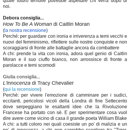
quale futuro terribile potrebbe aspettare chi verrà dopo di
noi.
Debora consiglia...
How To Be A Woman
di Caitlin Moran
(
la nostra recensione
)
Perché: per guardare con ironia e irriverenza a temi vecchi e
nuovi del femminismo, riflettere sulle nostre conquiste e non
scoraggiarsi di fronte alle battaglie ancora da combattere
A chi: prende la vita con ironia, adora quel genio di Caitlin
Moran e il suo ciuffo bianco, non arrossisce di fronte a
parolacce e temi scomodi
Giulia consiglia...
L'innocenza
di Tracy Chevalier
(
qui la recensione
)
Perchè: per vivere l'emozione di camminare per i sudici,
eccitanti, pericolosi vicoli della Londra di fine Settecento
dove serpeggiano le esaltanti idee che la Rivoluzione
Francese ha portato con sè. E per sperimentare cosa vuol
dire avere come vicino di casa il grande poeta William Blake
A chi: a tutti coloro nei quali coesiste un po' di malizia e un
po' di innocenza, a chi non saprebbe scegliere tra "Tiger,