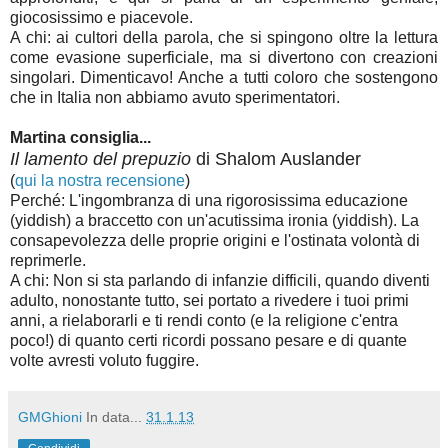
giocosissimo e piacevole.
A chi: ai cultori della parola, che si spingono oltre la lettura
come evasione superficiale, ma si divertono con creazioni
singolari. Dimenticavo! Anche a tutti coloro che sostengono
che in Italia non abbiamo avuto sperimentatori.
Martina consiglia...
Il lamento del prepuzio
di Shalom Auslander
(
qui la nostra recensione
)
Perché: L'ingombranza di una rigorosissima educazione
(yiddish) a braccetto con un'acutissima ironia (yiddish). La
consapevolezza delle proprie origini e l'ostinata volontà di
reprimerle.
A chi: Non si sta parlando di infanzie difficili, quando diventi
adulto, nonostante tutto, sei portato a rivedere i tuoi primi
anni, a rielaborarli e ti rendi conto (e la religione c'entra
poco!) di quanto certi ricordi possano pesare e di quante
volte avresti voluto fuggire.
GMGhioni
In data...
31.1.13