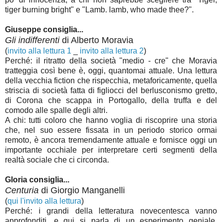
tiger burning bright" e "Lamb. lamb, who made thee?".
Giuseppe consiglia...
Gli indifferenti
di Alberto Moravia
(
invito alla lettura 1
_
invito alla lettura 2
)
Perché: il ritratto della società "medio - cre" che Moravia
tratteggia così bene è, oggi, quantomai attuale. Una lettura
della vecchia fiction che ri
specchia, metaforicamente, quella
striscia di società fatta di figliocci del berlusconismo gretto,
di Corona che scappa in Portogallo, della truffa e del
comodo alle spalle degli altri.
A chi: tutti coloro che hanno voglia di riscoprire una storia
che, nel suo essere fissata in un periodo storico ormai
remoto, è ancora tremendamente attuale e fornisce oggi un
importante occhiale per interpretare certi segmenti della
realtà sociale che ci circonda.
Gloria consiglia...
Centuria
di Giorgio Manganelli
(
qui l'invito alla lettura
)
Perché: i grandi della letteratura novecentesca vanno
approfonditi, e qui si parla di un esperimento geniale,