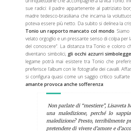
un’inquietudine che accompagnerà la vita Tonio. Inq
sue radici: il padre appartenente al patriziato bo
madre tedesco-brasiliana che incarna la voluttuosit
poteva essere più netto. Da subito si delinea la cr
Tonio un rapporto mancato col mondo
. Siamo 
velato orgoglio e un pressante senso di colpa per la 
del conoscere”. La distanza tra Tonio e coloro c
diventano simbolici,
gli occhi azzurri simbolegge
legame potrà mai esistere tra Tonio che prefe
preferisce l’album con le fotografie dei cavalli. Aff
si configura quasi come un saggio critico sull’art
amante provoca anche sofferenza
:
Non parlate di “mestiere”, Lisaveta I
una maledizione, perché lo sappia
maledizione? Presto, terribilmente p
pretendere di vivere d’amore e d’acc