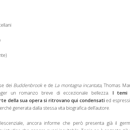
ellani
)
nte)
ese dei
Buddenbrook
e de
La montagna incantata
, Thomas Man
öger un romanzo breve di eccezionale bellezza.
I temi
te della sua opera si ritrovano qui condensati
ed espressi
rché generata dalla stessa vita biografica dell’autore.
dolescenziale, ancora informe che però presenta già il ger