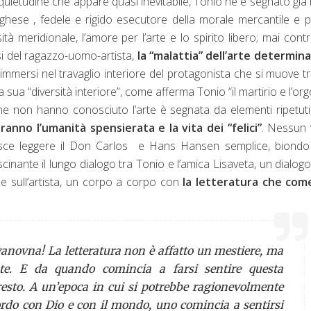
uietudine che appare quasi inevitabile, Tonio ne è segnato già 
rghese , fedele e rigido esecutore della morale mercantile e p
à meridionale, l’amore per l’arte e lo spirito libero; mai cont
isi del ragazzo-uomo-artista,
la “malattia” dell’arte determin
immersi nel travaglio interiore del protagonista che si muove t
sua “diversità interiore”, come afferma Tonio “il martirio e l’org
he non hanno conosciuto l’arte è segnata da elementi ripetut
ranno l’umanità spensierata e la vita dei “felici”
. Nessun 
risce leggere il Don Carlos e Hans Hansen semplice, biondo
ascinante il lungo dialogo tra Tonio e l’amica Lisaveta, un dialog
e e sull’artista, un corpo a corpo con
la letteratura che com
vanovna! La letteratura non è affatto un mestiere, ma
te. E da quando comincia a farsi sentire questa
resto. A un’epoca in cui si potrebbe ragionevolmente
ordo con Dio e con il mondo, uno comincia a sentirsi