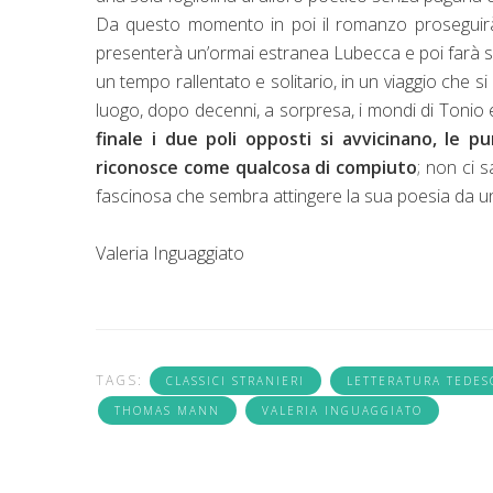
Da questo momento in poi il romanzo proseguirà
presenterà un’ormai estranea Lubecca e poi farà spa
un tempo rallentato e solitario, in un viaggio che
luogo, dopo decenni, a sorpresa, i mondi di Tonio 
finale i due poli opposti si avvicinano, le 
riconosce come qualcosa di compiuto
; non ci 
fascinosa che sembra attingere la sua poesia da un 
Valeria Inguaggiato
TAGS:
CLASSICI STRANIERI
LETTERATURA TEDES
THOMAS MANN
VALERIA INGUAGGIATO