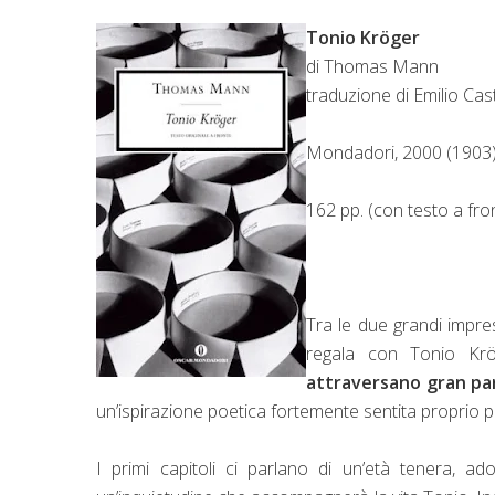
Tonio Kröger
di Thomas Mann
traduzione di Emilio Cast
Mondadori, 2000 (1903
162 pp. (con testo a fro
Tra le due grandi impr
regala con Tonio Kr
attraversano gran par
un’ispirazione poetica fortemente sentita proprio pe
I primi capitoli ci parlano di un’età tenera, a