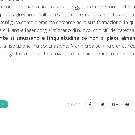
 con un’inquadratura fissa sul soggetto e uno sfondo che p
zio agli echi del baltico e alla luce del nord. La scrittura scan
 si configura come elemento costante nella sua formazione. In q
e di Hans e Ingenborg si sfiorano di nuovo, con più delicatezza
punte si smussano e l’inquietudine se non si placa almen
sarà risoluzione ma conciliazione. Mann crea sul finale un’atmo
luogo lontano ma che arriva potente, chiara e lineare al lettore
CA
SHARE: