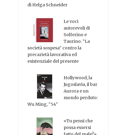
di Helga Schneider
Le voci
autorevoli di
Solferino e
Taurino. “La
società sospesa” contro la
precarietà lavorativa ed
esistenziale del presente
Hollywood, la
Jugoslavia, il bar
Aurora e un
mondo perduto:
Wu Ming, "54"
«Tu pensi che
possa essersi
fatto del male?»