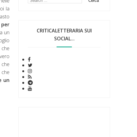
nelle
oi la
rasto
a per
CRITICALETTERARIA SUI
ra un
SOCIAL...
oglio
i che
vero
 che
o che
e un