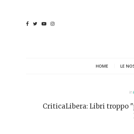
HOME
LE NO
in
CriticaLibera: Libri troppo "