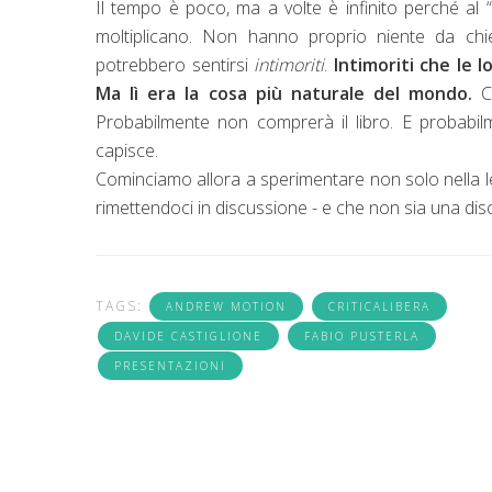
Il tempo è poco, ma a volte è infinito perché al “
moltiplicano. Non hanno proprio niente da chied
potrebbero sentirsi
intimoriti
.
Intimoriti che le 
Ma lì era la cosa più naturale del mondo.
Co
Probabilmente non comprerà il libro. E probabil
capisce.
Cominciamo allora a sperimentare non solo nella l
rimettendoci in discussione - e che non sia una dis
TAGS:
ANDREW MOTION
CRITICALIBERA
DAVIDE CASTIGLIONE
FABIO PUSTERLA
PRESENTAZIONI