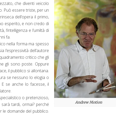
rezzato, che diventi veicolo
o. Può essere triste, per un
rinseca dell’opera il primo,
ho esperito, e non credo di
, l’intelligenza e l’umiltà di
ni fa.
mico nella forma ma spesso
a l’espressività dell’autore
inquadramento critico che gli
he gli sono poste. Oppure
ce, il pubblico si allontana.
sura se nessuno lo elogia o
 E se anche lo facesse, il
latore.
specialistico o pretenzioso,
Andrew Motion
n sarà tardi, ormai? perché
r le domande del pubblico.