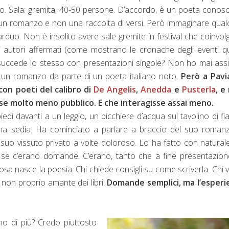
uno. Sala: gremita, 40-50 persone. D’accordo, è un poeta conosc
un romanzo e non una raccolta di versi. Però immaginare qua
 arduo. Non è insolito avere sale gremite in festival che coinvo
autori affermati (come mostrano le cronache degli eventi q
a succede lo stesso con presentazioni singole? Non ho mai assi
i un romanzo da parte di un poeta italiano noto.
Però a Pavi
 con poeti del calibro di
De Angelis
,
Anedda
e
Pusterla
, e
se molto meno pubblico. E che interagisse assai meno.
di davanti a un leggio, un bicchiere d’acqua sul tavolino di fi
na sedia. Ha cominciato a parlare a braccio del suo romanz
el suo vissuto privato a volte doloroso. Lo ha fatto con natural
o se c’erano domande. C’erano, tanto che a fine presentazio
cosa nasce la poesia. Chi chiede consigli su come scriverla. Chi 
 non proprio amante dei libri.
Domande semplici, ma l’esperi
ono di più? Credo piuttosto