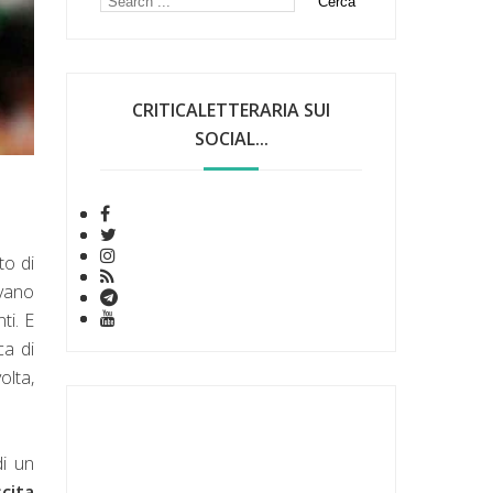
CRITICALETTERARIA SUI
SOCIAL...
to di
ivano
ti. E
ca di
olta,
di un
cita