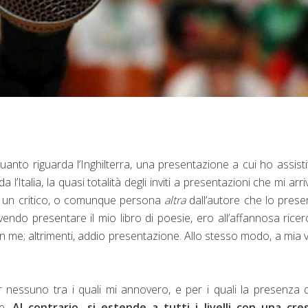
anto riguarda l’Inghilterra, una presentazione a cui ho assisti
l’Italia, la quasi totalità degli inviti a presentazioni che mi arr
o un critico, o comunque persona
altra
dall’autore che lo presen
endo presentare il mio libro di poesie, ero all’affannosa ricer
me; altrimenti, addio presentazione. Allo stesso modo, a mia v
nor nessuno tra i quali mi annovero, e per i quali la presenza 
e.
Al contrario, si estende a tutti i livelli con una cres