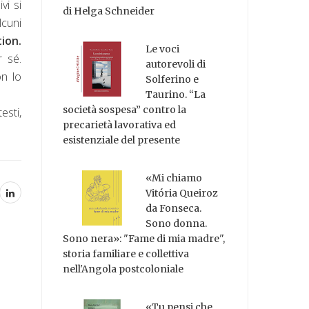
vi si
di Helga Schneider
lcuni
ion.
Le voci
r sé.
autorevoli di
on lo
Solferino e
Taurino. “La
società sospesa” contro la
esti,
precarietà lavorativa ed
esistenziale del presente
«Mi chiamo
Vitória Queiroz
da Fonseca.
Sono donna.
Sono nera»: "Fame di mia madre",
storia familiare e collettiva
nell'Angola postcoloniale
«Tu pensi che