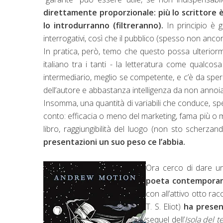
direttamente proporzionale: più lo scrittore 
lo introdurranno (filtreranno).
In principio è 
interrogativi, così che il pubblico (spesso non ancor
In pratica, però, temo che questo possa ulterior
italiano tra i tanti - la letteratura come qualc
intermediario, meglio se competente, e c’è da spe
dell’autore e abbastanza intelligenza da non annoiar
Insomma, una quantità di variabili che conduce, spe
conto: efficacia o meno del marketing, fama più o 
libro, raggiungibilità del luogo (non sto scherzand
presentazioni un suo peso ce l’abbia.
Ora cerco di dare un
poeta contemporan
con all’attivo otto ra
T. S. Eliot)
ha prese
sequel dell’
Isola del t