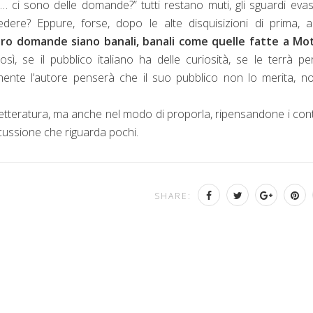
… ci sono delle domande?” tutti restano muti, gli sguardi evasi
ere? Eppure, forse, dopo le alte disquisizioni di prima, a
loro domande siano banali, banali come quelle fatte a Mot
sì, se il pubblico italiano ha delle curiosità, se le terrà pe
mente l’autore penserà che il suo pubblico non lo merita, n
etteratura, ma anche nel modo di proporla, ripensandone i cont
cussione che riguarda pochi.
SHARE: