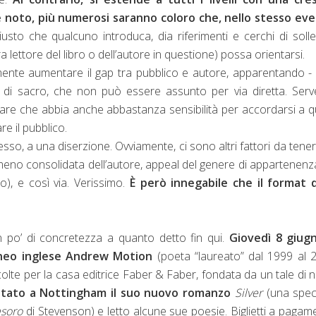
è noto, più numerosi saranno coloro che, nello stesso eve
giusto che qualcuno introduca, dia riferimenti e cerchi di soll
a lettore del libro o dell’autore in questione) possa orientarsi.
mente aumentare il gap tra pubblico e autore, apparentando - 
osa di sacro, che non può essere assunto per via diretta. Ser
rare che abbia anche abbastanza sensibilità per accordarsi a q
e il pubblico.
sso, a una diserzione. Ovviamente, ci sono altri fattori da tene
meno consolidata dell’autore, appeal del genere di appartenenz
o), e così via. Verissimo.
È però innegabile che il format d
 po’ di concretezza a quanto detto fin qui.
Giovedì 8 giugn
eo inglese Andrew Motion
(poeta “laureato” dal 1999 al 
ccolte per la casa editrice Faber & Faber, fondata da un tale di
ntato a Nottingham il suo nuovo romanzo
Silver
(una spec
esoro
di Stevenson) e letto alcune sue poesie. Biglietti a pagam