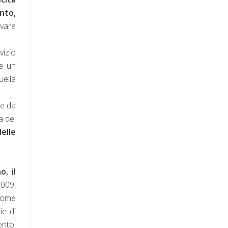
nto,
evare
vizio
ve un
uella
re da
a del
elle
o, il
2009,
 nome
ie di
ento: