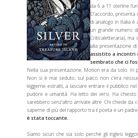
da 6 a 11 sterline l’
D’accordo, presenta 
di analogo in Italia è
un grande numero di 
Criticaletteraria), m
alla presentazione d
assistito a incontri
sembrato che ci fos
Nella sua presentazione, Motion era da solo. In pie
Non si è mai seduto, sul palco non c’era nessu
leggerne estratti, a lasciare entrare il pubblico n
pudore e umanità. Ha letto dei versi. Ha chiest
sarebbero senz’altro arrivate altre. Chi chiede da 
saperne di più del rapporto tra il poeta e un padre
è stata toccante.
Siamo sicuri che sia solo perché gli inglesi legg