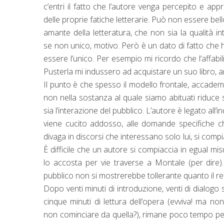
c’entri il fatto che l’autore venga percepito e app
delle proprie fatiche letterarie. Può non essere bell
amante della letteratura, che non sia la qualità int
se non unico, motivo. Però è un dato di fatto che 
essere l’unico. Per esempio mi ricordo che l’affabilità
Pusterla mi indussero ad acquistare un suo libro, an
Il punto è che spesso il modello frontale, accade
non nella sostanza al quale siamo abituati riduce si
sia l’interazione del pubblico. L’autore è legato all’
viene cucito addosso, alle domande specifiche c
divaga in discorsi che interessano solo lui, si compia
È difficile che un autore si compiaccia in egual mi
lo accosta per vie traverse a Montale (per dire).
pubblico non si mostrerebbe tollerante quanto il re
Dopo venti minuti di introduzione, venti di dialogo 
cinque minuti di lettura dell’opera (evviva! ma no
non cominciare da quella?), rimane poco tempo pe