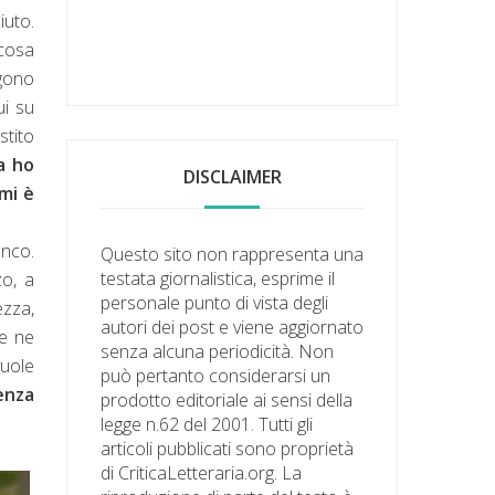
iuto.
lcosa
lgono
ui su
stito
a ho
DISCLAIMER
 mi è
anco.
Questo sito non rappresenta una
testata giornalistica, esprime il
o, a
personale punto di vista degli
ezza,
autori dei post e viene aggiornato
ne ne
senza alcuna periodicità. Non
vuole
può pertanto considerarsi un
enza
prodotto editoriale ai sensi della
legge n.62 del 2001. Tutti gli
articoli pubblicati sono proprietà
di CriticaLetteraria.org. La