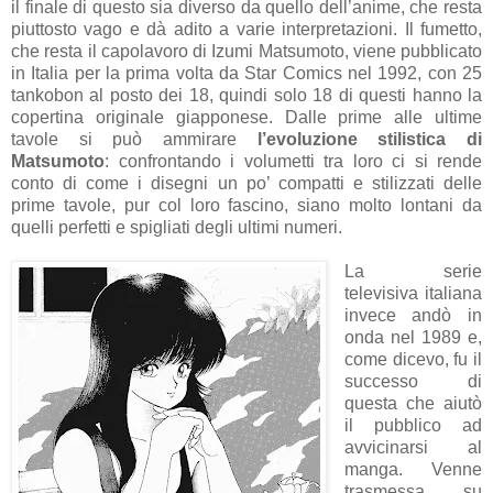
il finale di questo sia diverso da quello dell’anime, che resta
piuttosto vago e dà adito a varie interpretazioni. Il fumetto,
che resta il capolavoro di Izumi Matsumoto, viene pubblicato
in Italia per la prima volta da Star Comics nel 1992, con 25
tankobon al posto dei 18, quindi solo 18 di questi hanno la
copertina originale giapponese. Dalle prime alle ultime
tavole si può ammirare
l’evoluzione stilistica di
Matsumoto
: confrontando i volumetti tra loro ci si rende
conto di come i disegni un po’ compatti e stilizzati delle
prime tavole, pur col loro fascino, siano molto lontani da
quelli perfetti e spigliati degli ultimi numeri.
La serie
televisiva italiana
invece andò in
onda nel 1989 e,
come dicevo, fu il
successo di
questa che aiutò
il pubblico ad
avvicinarsi al
manga. Venne
trasmessa su