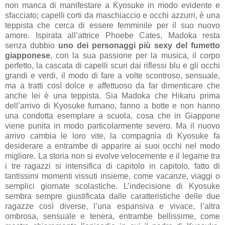
non manca di manifestare a Kyosuke in modo evidente e
sfacciato; capelli corti da maschiaccio e occhi azzurri, è una
teppista che cerca di essere femminile per il suo nuovo
amore. Ispirata all’attrice Phoebe Cates, Madoka resta
senza dubbio
uno dei personaggi più sexy del fumetto
giapponese
, con la sua passione per la musica, il corpo
perfetto, la cascata di capelli scuri dai riflessi blu e gli occhi
grandi e verdi, il modo di fare a volte scontroso, sensuale,
ma a tratti così dolce e affettuoso da far dimenticare che
anche lei è una teppista. Sia Madoka che Hikaru prima
dell’arrivo di Kyosuke fumano, fanno a botte e non hanno
una condotta esemplare a scuola, cosa che in Giappone
viene punita in modo particolarmente severo. Ma il nuovo
arrivo cambia le loro vite, la compagnia di Kyosuke fa
desiderare a entrambe di apparire ai suoi occhi nel modo
migliore. La storia non si evolve velocemente e il legame tra
i tre ragazzi si intensifica di capitolo in capitolo, fatto di
tantissimi momenti vissuti insieme, come vacanze, viaggi o
semplici giornate scolastiche. L’indecisione di Kyosuke
sembra sempre giustificata dalle caratteristiche delle due
ragazze così diverse, l’una espansiva e vivace, l’altra
ombrosa, sensuale e tenera, entrambe bellissime, come