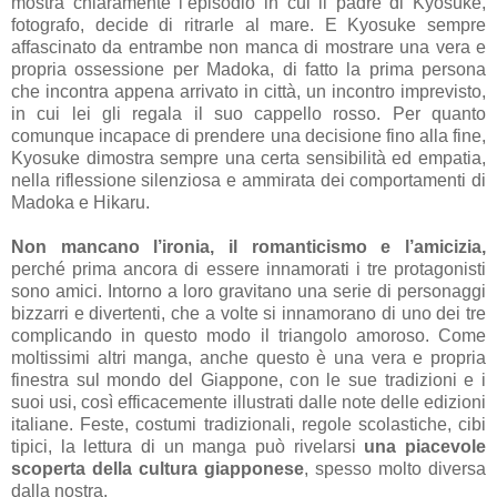
mostra chiaramente l’episodio in cui il padre di Kyosuke,
fotografo, decide di ritrarle al mare. E Kyosuke sempre
affascinato da entrambe non manca di mostrare una vera e
propria ossessione per Madoka, di fatto la prima persona
che incontra appena arrivato in città, un incontro imprevisto,
in cui lei gli regala il suo cappello rosso. Per quanto
comunque incapace di prendere una decisione fino alla fine,
Kyosuke dimostra sempre una certa sensibilità ed empatia,
nella riflessione silenziosa e ammirata dei comportamenti di
Madoka e Hikaru.
Non mancano l’ironia, il romanticismo e l’amicizia,
perché prima ancora di essere innamorati i tre protagonisti
sono amici. Intorno a loro gravitano una serie di personaggi
bizzarri e divertenti, che a volte si innamorano di uno dei tre
complicando in questo modo il triangolo amoroso. Come
moltissimi altri manga, anche questo è una vera e propria
finestra sul mondo del Giappone, con le sue tradizioni e i
suoi usi, così efficacemente illustrati dalle note delle edizioni
italiane. Feste, costumi tradizionali, regole scolastiche, cibi
tipici, la lettura di un manga può rivelarsi
una piacevole
scoperta della cultura giapponese
, spesso molto diversa
dalla nostra.