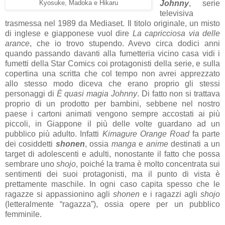
Johnny
, serie
Kyosuke, Madoka e Hikaru
televisiva
trasmessa nel 1989 da Mediaset. Il titolo originale, un misto
di inglese e giapponese vuol dire
La capricciosa via delle
arance
, che io trovo stupendo. Avevo circa dodici anni
quando passando davanti alla fumetteria vicino casa vidi i
fumetti della Star Comics coi protagonisti della serie, e sulla
copertina una scritta che col tempo non avrei apprezzato
allo stesso modo diceva che erano proprio gli stessi
personaggi di
È quasi magia Johnny
. Di fatto non si trattava
proprio di un prodotto per bambini, sebbene nel nostro
paese i cartoni animati vengono sempre accostati ai più
piccoli, in Giappone il più delle volte guardano ad un
pubblico più adulto. Infatti
Kimagure Orange Road
fa parte
dei cosiddetti
shonen
, ossia
manga
e
anime
destinati a un
target di adolescenti e adulti, nonostante il fatto che possa
sembrare uno
shojo
, poiché la trama è molto concentrata sui
sentimenti dei suoi protagonisti, ma il punto di vista è
prettamente maschile. In ogni caso capita spesso che le
ragazze si appassionino agli
shonen
e i ragazzi agli
shojo
(letteralmente “ragazza”), ossia opere per un pubblico
femminile.