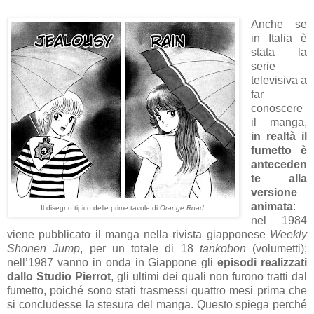
Anche se
in Italia è
stata la
serie
televisiva a
far
conoscere
il manga,
in realtà il
fumetto è
anteceden
te alla
versione
animata
:
Il disegno tipico delle prime tavole di
Orange Road
nel 1984
viene pubblicato il manga nella rivista giapponese
Weekly
Shōnen Jump
, per un totale di 18
tankobon
(volumetti);
nell’1987 vanno in onda in Giappone gli
episodi realizzati
dallo Studio Pierrot
, gli ultimi dei quali non furono tratti dal
fumetto, poiché sono stati trasmessi quattro mesi prima che
si concludesse la stesura del manga. Questo spiega perché