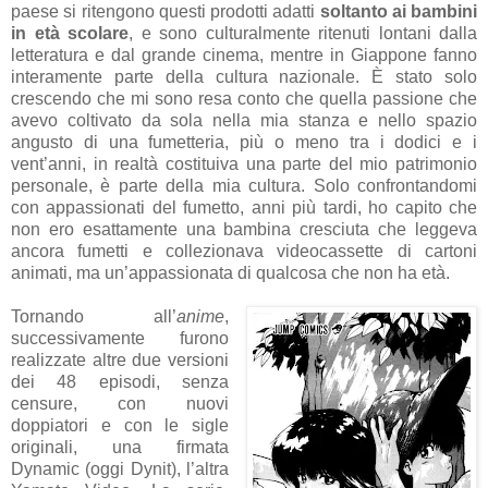
paese si ritengono questi prodotti adatti
soltanto ai bambini
in età scolare
, e sono culturalmente ritenuti lontani dalla
letteratura e dal grande cinema, mentre in Giappone fanno
interamente parte della cultura nazionale. È stato solo
crescendo che mi sono resa conto che quella passione che
avevo coltivato da sola nella mia stanza e nello spazio
angusto di una fumetteria, più o meno tra i dodici e i
vent’anni, in realtà costituiva una parte del mio patrimonio
personale, è parte della mia cultura. Solo confrontandomi
con appassionati del fumetto, anni più tardi, ho capito che
non ero esattamente una bambina cresciuta che leggeva
ancora fumetti e collezionava videocassette di cartoni
animati, ma un’appassionata di qualcosa che non ha età.
Tornando all’
anime
,
successivamente furono
realizzate altre due versioni
dei 48 episodi, senza
censure, con nuovi
doppiatori e con le sigle
originali, una firmata
Dynamic (oggi Dynit), l’altra