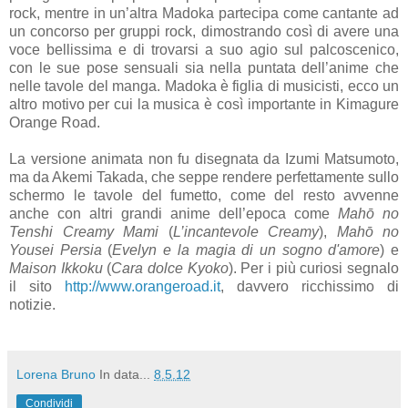
rock, mentre in un’altra Madoka partecipa come cantante ad
un concorso per gruppi rock, dimostrando così di avere una
voce bellissima e di trovarsi a suo agio sul palcoscenico,
con le sue pose sensuali sia nella puntata dell’anime che
nelle tavole del manga. Madoka è figlia di musicisti, ecco un
altro motivo per cui la musica è così importante in Kimagure
Orange Road.
La versione animata non fu disegnata da Izumi Matsumoto,
ma da Akemi Takada, che seppe rendere perfettamente sullo
schermo le tavole del fumetto, come del resto avvenne
anche con altri grandi anime dell’epoca come
Mahō no
Tenshi Creamy Mami
(
L’incantevole Creamy
),
Mahō no
Yousei Persia
(
Evelyn e la magia di un sogno d'amore
) e
Maison Ikkoku
(
Cara dolce Kyoko
). Per i più curiosi segnalo
il sito
http://www.orangeroad.it
, davvero ricchissimo di
notizie.
Lorena Bruno
In data...
8.5.12
Condividi