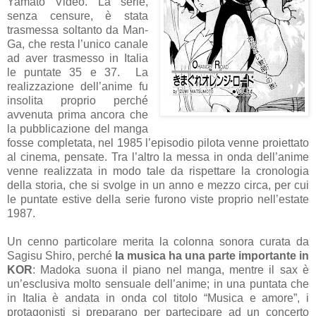
Yamato Video. La serie,
senza censure, è stata
trasmessa soltanto da Man-
Ga, che resta l’unico canale
ad aver trasmesso in Italia
le puntate 35 e 37. La
realizzazione dell’anime fu
insolita proprio perché
avvenuta prima ancora che
la pubblicazione del manga
fosse completata, nel 1985 l’episodio pilota venne proiettato
al cinema, pensate. Tra l’altro la messa in onda dell’anime
venne realizzata in modo tale da rispettare la cronologia
della storia, che si svolge in un anno e mezzo circa, per cui
le puntate estive della serie furono viste proprio nell’estate
1987.
Un cenno particolare merita la colonna sonora curata da
Sagisu Shiro, perché
la musica ha una parte importante in
KOR
: Madoka suona il piano nel manga, mentre il sax è
un’esclusiva molto sensuale dell’anime; in una puntata che
in Italia è andata in onda col titolo “Musica e amore”, i
protagonisti si preparano per partecipare ad un concerto