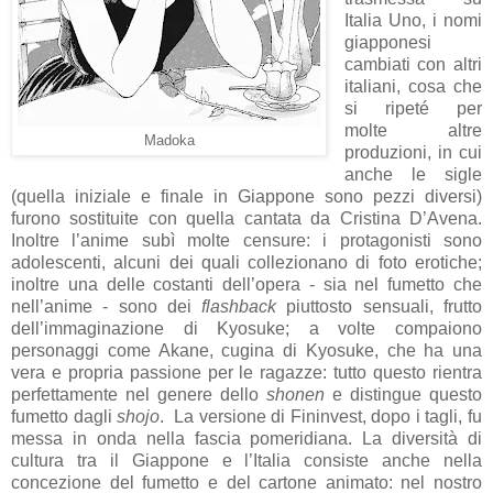
Italia Uno, i nomi
giapponesi
cambiati con altri
italiani, cosa che
si ripeté per
molte altre
Madoka
produzioni, in cui
anche le sigle
(quella iniziale e finale in Giappone sono pezzi diversi)
furono sostituite con quella cantata da Cristina D’Avena.
Inoltre l’anime subì molte censure: i protagonisti sono
adolescenti, alcuni dei quali collezionano di foto erotiche;
inoltre una delle costanti dell’opera - sia nel fumetto che
nell’anime - sono dei
flashback
piuttosto sensuali, frutto
dell’immaginazione di Kyosuke; a volte compaiono
personaggi come Akane, cugina di Kyosuke, che ha una
vera e propria passione per le ragazze: tutto questo rientra
perfettamente nel genere dello
shonen
e distingue questo
fumetto dagli
shojo
. La versione di Fininvest, dopo i tagli, fu
messa in onda nella fascia pomeridiana. La diversità di
cultura tra il Giappone e l’Italia consiste anche nella
concezione del fumetto e del cartone animato: nel nostro