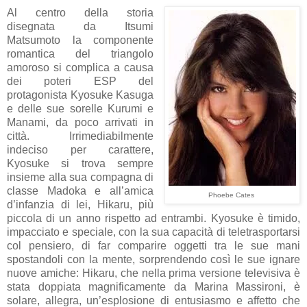
Al centro della storia
disegnata da Itsumi
Matsumoto la componente
romantica del triangolo
amoroso si complica a causa
dei poteri ESP del
protagonista Kyosuke Kasuga
e delle sue sorelle Kurumi e
Manami, da poco arrivati in
città. Irrimediabilmente
indeciso per carattere,
Kyosuke si trova sempre
insieme alla sua compagna di
classe Madoka e all’amica
Phoebe Cates
d’infanzia di lei, Hikaru, più
piccola di un anno rispetto ad entrambi. Kyosuke è timido,
impacciato e speciale, con la sua capacità di teletrasportarsi
col pensiero, di far comparire oggetti tra le sue mani
spostandoli con la mente, sorprendendo così le sue ignare
nuove amiche: Hikaru, che nella prima versione televisiva è
stata doppiata magnificamente da Marina Massironi, è
solare, allegra, un’esplosione di entusiasmo e affetto che