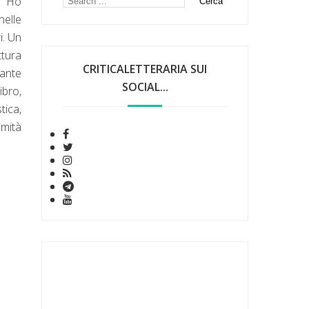
a. Ho
nelle
i. Un
ttura
CRITICALETTERARIA SUI
sante
SOCIAL...
ibro,
tica,
imità