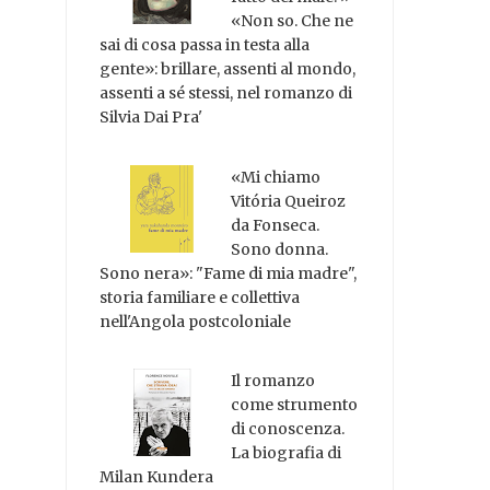
«Non so. Che ne
sai di cosa passa in testa alla
gente»: brillare, assenti al mondo,
assenti a sé stessi, nel romanzo di
Silvia Dai Pra'
«Mi chiamo
Vitória Queiroz
da Fonseca.
Sono donna.
Sono nera»: "Fame di mia madre",
storia familiare e collettiva
nell'Angola postcoloniale
Il romanzo
come strumento
di conoscenza.
La biografia di
Milan Kundera