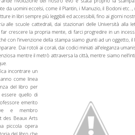
 grande rivoluzione del nostro evo è stata proprio la stamp
e da uomini eccelsi, come il Plantin, i Manuzio, il Bodoni etc..., 
re in libri sempre più leggibili ed accessibili, fino ai giorni nostr
ria
alle scuole cattedrali, dai stazionari delle Università alla le
far crescere la propria mente, di farci progredire in un inces
ché con l'invenzione della stampa siamo giunti ad un oggetto, il l
arare. Dai rotoli ai corali, dai codici miniati all'eleganza umanis
ilenziosa mentre il metrò attraversa la città, mentre siamo nell'int
nque.
ifica incontrare un
 hanno come linea
anza del libro per
ò essere quello di
professore emerito
Neuve e membro
et des Beaux Arts
na piccola opera
oria del libro che