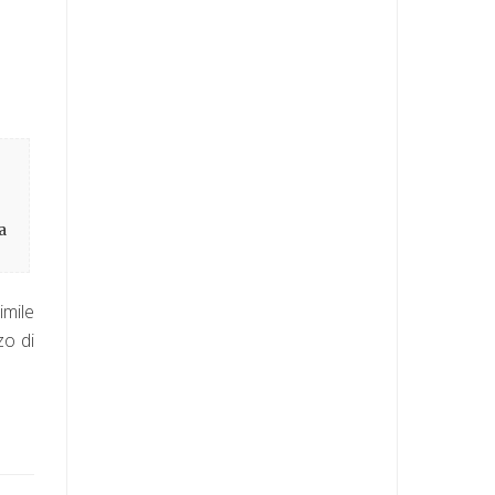
a
imile
zo di