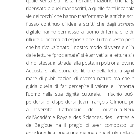
quale verità sia insita nell'affermazione che la
ripensato a quei manoscritti, a quelle fonti incanalat
vie dei torchi che hanno trasformato le antiche scrittu
flusso continuo di idee e scritti che dagli
scripto
digitale hanno permesso all'uomo di fermarsi e di 
rifluire di ricerca ed esposizione. Tutto questo per
che ha rivoluzionato il nostro modo di vivere e di imp
dalle letture “proclamate” si è arrivati alla lettura s
di noi stessi, in strada, alla posta, in poltrona, ovu
Accostarsi alla storia del libro e della lettura sign
mare di pubblicazioni di diversa natura ma che
guida quella di far percepire il valore e l'import
l'uomo nella sua dignità culturale. Il rischio pu
perdersi, di disperdersi. Jean-François Gilmont, 
all'Université Catholique de Louvain-la-
dell'Académie Royale des Sciences, des Lettres 
de Belgique ha il pregio di aver composto u
enciclopedica, quasi una mappa concettule della st