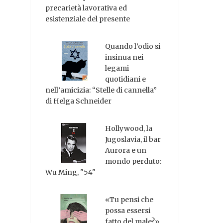
precarietà lavorativa ed
esistenziale del presente
Quando l’odio si
insinua nei
legami
quotidiani e
nell’amicizia: “Stelle di cannella”
di Helga Schneider
Hollywood, la
Jugoslavia, il bar
Aurora e un
mondo perduto:
Wu Ming, "54"
«Tu pensi che
possa essersi
fatto del male?»