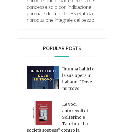
riproduzione di parte del testo è
concessa solo con indicazione
puntuale della fonte. È vietata la
riproduzione integrale del pezzo.
POPULAR POSTS
Jhumpa Lahiri e
la sua opera in
italiano: "Dove
mi trovo"
Le voci
autorevoli di
Solferino e
Taurino. “La
società sospesa” contro la