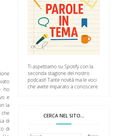
Ti aspettiamo su Spotify con la
seconda stagione del nostro
zione
podcast! Tante novità ma le voci
vato
che avete imparato a conoscere.
e ho
ivo e
on la
i che
CERCA NEL SITO...
sa di
to di