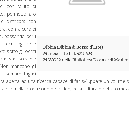
e, con l'aiuto di
to, permette allo
i districarsi con
era, con la cura di
to, passando per i
ze tecnologiche e
Bibbia (Bibbia di Borso d'Este)
re sotto gli occhi
Manoscritto Lat. 422-423
nzione spesso viene
MS.V.G.12 della Biblioteca Estense di Moden
. Non mancano gli
ono sempre fugaci
ora aperta ad una ricerca capace di far sviluppare un volume s
ha avuto nella produzione delle idee, della cultura e del suo mez