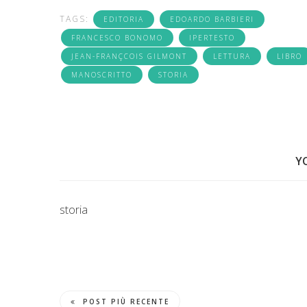
TAGS:
EDITORIA
EDOARDO BARBIERI
FRANCESCO BONOMO
IPERTESTO
JEAN-FRANÇCOIS GILMONT
LETTURA
LIBRO
MANOSCRITTO
STORIA
Y
storia
POST PIÙ RECENTE