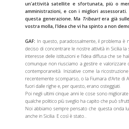
un'attività satellite e sfortunata, più o m
amministrazioni, e con i migliori assessorati.
questa generazione. Ma
Tribeart
era già sul
vostra molla, l'Idea che vi ha spinto a non de
GAF:
In questo, paradossalmente, il problema è n
deciso di concentrare le nostre attività in Sicilia
interesse delle istituzioni e l'idea diffusa che se h
comunque non riusciamo a gestire e valorizzare c
contemporaneità. Iniziative come la ricostruzione
recentemente scomparso, o la Fiumara d'Arte di Ant
fuori dalle righe e, per questo, erano osteggiati.
Poi negli ultimi cinque anni le cose sono migliorat
qualche politico più sveglio ha capito che può sfru
Noi abbiamo sempre pensato che questa onda lunga
anche in Sicilia. E così è stato...