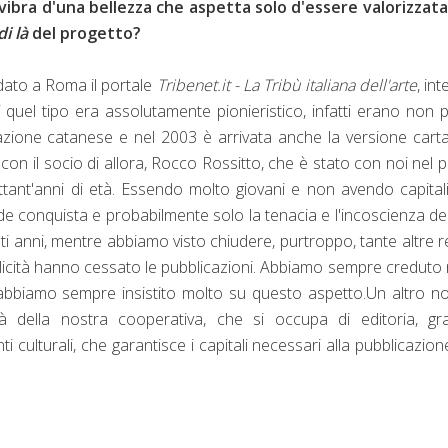
a vibra d'una bellezza che aspetta solo d'essere va
lorizza
ta
di là
del progetto?
ato a Roma il portale
Tribenet.it - La Tribù italiana dell'arte
, int
 quel tipo era assolutamente pionieristico, infatti erano non p
dazione catanese e nel 2003 è arrivata anche la versione cart
, con il socio di allora, Rocco Rossitto, che è stato con noi nel 
tant'anni di età. Essendo molto giovani e non avendo capitali
 conquista e probabilmente solo la tenacia e l'incoscienza del
i anni, mentre abbiamo visto chiudere, purtroppo, tante altre r
cità hanno cessato le pubblicazioni. Abbiamo sempre creduto 
abbiamo sempre insistito molto su questo aspetto.
Un altro n
tà della nostra cooperativa, che si occupa di editoria, gra
 culturali, che garantisce i capitali necessari alla pubblicazion