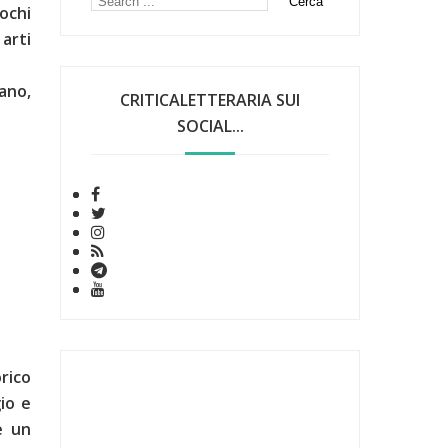
ochi
 arti
gano,
CRITICALETTERARIA SUI
SOCIAL...
rico
io e
è un