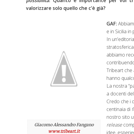
possibilità
. Quanto è importante per voi tro
valorizzare solo quello che c'è già?
G
AF:
Abbiam
e in Sicilia 
In un'editori
stratosferica
abbiamo recen
contribuendo
Tribeart che
hanno qualco
La nostra “pa
a docenti del
Credo che i 
centinaia di
f
nostro sito u
release
comp
Giacomo Alessandro Fangano
www.tribeart.it
idee, esperie