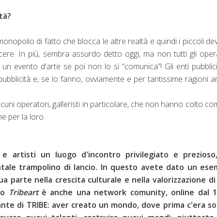
ltà?
 monopolio di fatto che blocca le altre realtà e quindi i piccoli d
escere. In più, sembra assurdo detto oggi, ma non tutti gli oper
n evento d'arte se poi non lo si “comunica”! Gli enti pubblici
pubblicità e, se lo fanno, ovviamente e per tantissime ragioni 
cuni operatori, galleristi in particolare, che non hanno colto co
 per la loro.
 e artisti un luogo d'incontro privilegiato e prezioso
le trampolino di lancio. In questo avete dato un ese
a parte nella crescita culturale e nella valorizzazione di
sto
Tribeart
è anche una network comunity, online dal 1
nante di TRIBE: aver creato un mondo, dove prima c'era sol