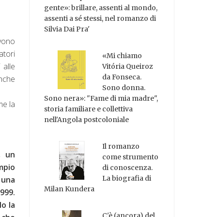
gente»: brillare, assenti al mondo,
assenti a sé stessi, nel romanzo di
Silvia Dai Pra'
evono
atori
«Mi chiamo
 alle
Vitória Queiroz
da Fonseca.
anche
Sono donna.
Sono nera»: "Fame di mia madre",
me la
storia familiare e collettiva
nell'Angola postcoloniale
Il romanzo
, un
come strumento
mpio
di conoscenza.
La biografia di
 una
Milan Kundera
999.
o la
C'è (ancora) del