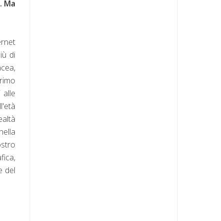
. Ma
ernet
iù di
acea,
primo
 alle
l'età
ealtà
nella
ostro
fica,
e del