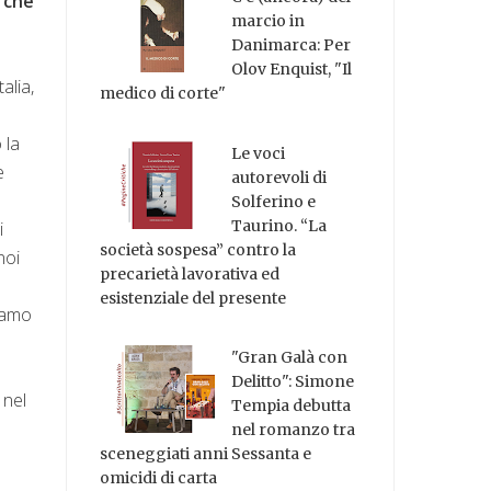
 che
marcio in
Danimarca: Per
Olov Enquist, "Il
alia,
medico di corte"
 la
Le voci
e
autorevoli di
Solferino e
Taurino. “La
i
società sospesa” contro la
noi
precarietà lavorativa ed
esistenziale del presente
hiamo
"Gran Galà con
Delitto": Simone
 nel
Tempia debutta
nel romanzo tra
sceneggiati anni Sessanta e
omicidi di carta