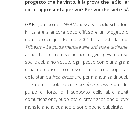
progetto che ha vinto, è la prova che la Sicili
cosa rappresenta per voi? Per voi che siete
al 
GAF:
Quando nel 1999 Vanessa Viscogliosi ha fond
in Italia era ancora poco diffuso e un progetto di
q
uattro o cinque. Poi dal 2001 ho attivato la re
Tribeart – La guida mensile alle arti visive siciliane
anno. Tutti e tre insieme non raggiungevamo i set
spalle abbiamo vissuto ogni passo come una grande
ci hanno consentito di essere ancora qui dopo tant
della stampa
free press
che per mancanza di pubbli
forza
e nel ruolo sociale dei
free press
e quindi 
punto di forza è il supporto delle altre attivi
comunicazione, pubblicità e organizzazione di eventi
mensile anche quando ci sono poche pubblicità.