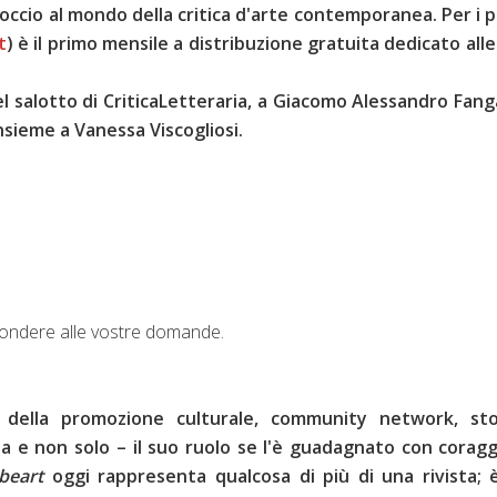
occio al mondo della critica d'a
rte contemporanea. Per i p
t
)
è il primo mensile a distribuzione gratuita dedicato alle
nel salotto di CriticaLetteraria, a Giacomo Alessandro Fan
insieme a Vanessa Viscogliosi.
spondere alle vostre domande.
 della promozione culturale, community network, sto
a e non solo – il suo ruolo se l'è guadagnato con coragg
ibeart
oggi rappresenta qualcosa di più di una rivista; 