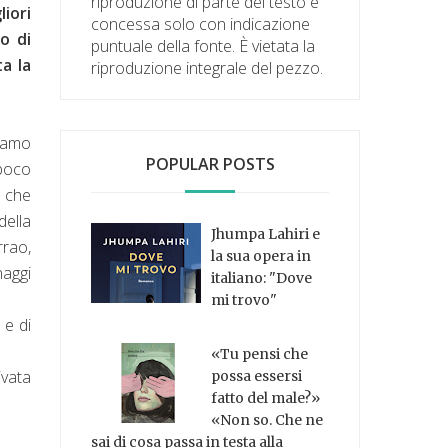
riproduzione di parte del testo è
iori
concessa solo con indicazione
o di
puntuale della fonte. È vietata la
a la
riproduzione integrale del pezzo.
biamo
POPULAR POSTS
 poco
– che
della
Jhumpa Lahiri e
rrao,
la sua opera in
naggi
italiano: "Dove
mi trovo"
 e di
«Tu pensi che
ivata
possa essersi
fatto del male?»
«Non so. Che ne
sai di cosa passa in testa alla