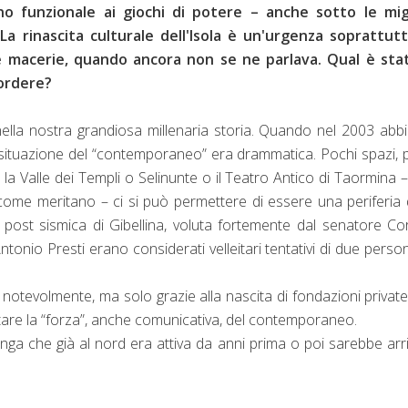
eno funzionale
ai giochi di potere – anche sotto le migl
 La rinascita culturale dell'Isola è un'urgenza soprattutt
le macerie, quando ancora non se ne parlava. Qual è stat
mordere?
ella nostra grandiosa millenaria storia. Quando nel 2003 ab
 la situazione del “contemporaneo” era drammatica. Pochi spazi,
ai la Valle dei Templi o Selinunte o il Teatro Antico di Taormina 
ome meritano – ci si può permettere di essere una periferia 
 post sismica di Gibellina, voluta fortemente dal senatore Co
onio Presti erano considerati velleitari tentativi di due perso
e notevolmente, ma solo grazie alla nascita di fondazioni private
ttare la “forza”, anche comunicativa, del contemporaneo.
 che già al nord era attiva da anni prima o poi sarebbe arr