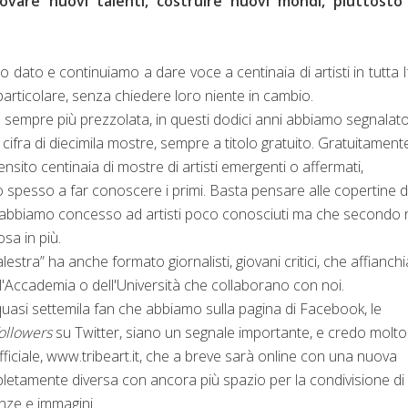
vare nuovi talenti, costruire nuovi mondi, piuttosto
o dato
e continuiamo a dare voce a centinaia di artisti in tutta It
in particolare, senza chiedere loro niente in cambio.
a sempre più prezzolata, in questi dodici anni abbiamo segnalato
 cifra di diecimila mostre, sempre a titolo gratuito. Gratuitament
sito centinaia di mostre di artisti emergenti o affermati,
 spesso a far conoscere i primi. Basta pensare alle copertine d
 abbiamo concesso ad artisti poco conosciuti ma che secondo 
sa in più.
lestra” ha anche formato giornalisti, giovani critici, che affianc
l'Accademia o dell'Università che collaborano con noi.
quasi settemila fan che abbiamo sulla pagina di Facebook, le
ollowers
su Twitter, siano un segnale importante, e credo molto
fficiale, www.tribeart.it, che a breve sarà online con una nuova
letamente diversa con ancora più spazio per la condivisione di
nze e immagini.