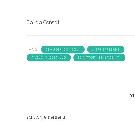
Claudia Consoli
TAGS:
CLAUDIA CONSOLI
LIBRI ITALIANI
PAOLO PICCIRILLO
SCRITTORI EMERGENTI
Y
scrittori emergenti