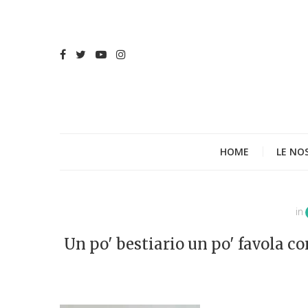
HOME
LE NO
in
Un po' bestiario un po' favola c