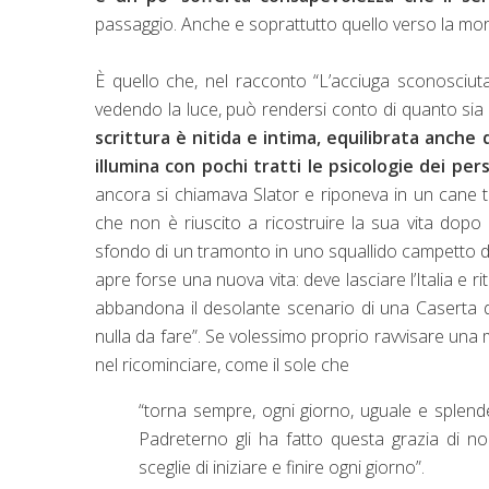
passaggio. Anche e soprattutto quello verso la morte,
È quello che, nel racconto “L’acciuga sconosciut
vedendo la luce, può rendersi conto di quanto si
scrittura è nitida e intima, equilibrata anche
illumina con pochi tratti le psicologie dei per
ancora si chiamava Slator e riponeva in un cane tu
che non è riuscito a ricostruire la sua vita dopo 
sfondo di un tramonto in uno squallido campetto di 
apre forse una nuova vita: deve lasciare l’Italia e 
abbandona il desolante scenario di una Caserta 
nulla da fare”. Se volessimo proprio ravvisare una 
nel ricominciare, come il sole che
“torna sempre, ogni giorno, uguale e splende
Padreterno gli ha fatto questa grazia di no
sceglie di iniziare e finire ogni giorno”.