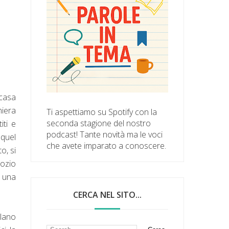
 casa
hiera
Ti aspettiamo su Spotify con la
seconda stagione del nostro
iti e
podcast! Tante novità ma le voci
 quel
che avete imparato a conoscere.
o, si
gozio
a una
CERCA NEL SITO...
rlano