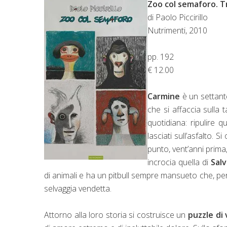
Zoo col semaforo. T
di Paolo Piccirillo
Nutrimenti, 2010
pp. 192
€ 12.00
Carmine
è un settante
che si affaccia sulla 
quotidiana: ripulire qu
lasciati sull’asfalto. S
punto, vent’anni prima,
incrocia quella di
Sal
di animali e ha un pitbull sempre mansueto che, però
selvaggia vendetta.
Attorno alla loro storia si costruisce un
puzzle di