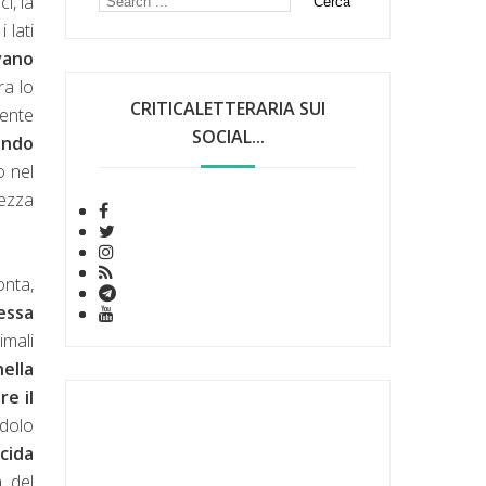
ci, la
 lati
vano
ra lo
CRITICALETTERARIA SUI
iente
SOCIAL...
ando
o nel
rezza
onta,
essa
imali
ella
re il
ndolo
ucida
a del