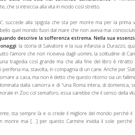
 che si intreccia alla vita in modo così stretto.
a”, succede alla spigola che sta per morire ma per la prima v
a bello quel mondo fuori dal mare che non aveva mai conosciut
 quando descrive la sofferenza estrema. Nella sua essenzia
sonaggi
: la storia di Salvatore e la sua infanzia a Durazzo, q
tto l’amore che non riceveva dagli uomini, la solitudine di Ca
una tragedia così grande ma che alla fine del libro è ritratto 
periferia ma, stavolta, in compagnia di un cane. Anche per Slat
ritornare a casa, ma non è detto che questo ritorno sia un fallim
dominata dalla camorra e di “una Roma intera, di domenica, 
morale in Zoo col semaforo, essa sarebbe che il senso della vit
nte; sta sempre là e si crede il migliore del mondo perché il
n morire mai [….] per questo Carmine invidia il sole: perché