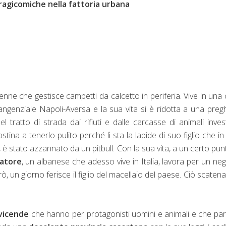
ragicomiche nella fattoria urbana
nne che gestisce campetti da calcetto in periferia. Vive in una
tangenziale Napoli-Aversa e la sua vita si è ridotta a una preg
el tratto di strada dai rifiuti e dalle carcasse di animali invest
i ostina a tenerlo pulito perché lì sta la lapide di suo figlio che in
 è stato azzannato da un pitbull. Con la sua vita, a un certo punt
vatore
, un albanese che adesso vive in Italia, lavora per un ne
, un giorno ferisce il figlio del macellaio del paese. Ciò scaten
 vicende
che hanno per protagonisti uomini e animali e che pa