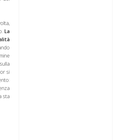
olta,
o.
La
lità
uando
rmine
sulla
or si
ento:
senza
a sta