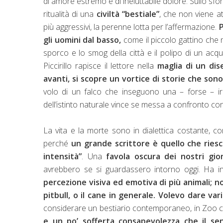
di amore estremo e di ineluttabile dolore. Sullo s
ritualità di una
civiltà “bestiale”
, che non viene a
più aggressivi, la perenne lotta per l’affermazione.
P
gli uomini dal basso,
come il piccolo gattino che no
sporco e lo smog della città e il polipo di un acq
Piccirillo rapisce il lettore nella
maglia di un dis
avanti, si scopre un vortice di storie che sono
volo di un falco che inseguono una – forse – irr
dell’istinto naturale vince se messa a confronto con
La vita e la morte sono in dialettica costante, co
perché
un grande scrittore è quello che riesc
intensità”
. Una
favola oscura dei nostri gior
avrebbero se si guardassero intorno oggi. Ha inf
percezione visiva ed emotiva di più animali; n
pitbull, o il cane in generale. Volevo dare var
considerare un bestiario contemporaneo, in Zoo c
e un po’ sofferta consapevolezza che il se