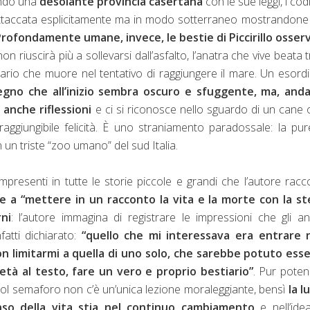
fondo una
desolante provincia casertana
con le sue leggi, i codi
ttaccata esplicitamente ma in modo sotterraneo mostrandone i
rofondamente umane, invece, le bestie di Piccirillo osser
n riuscirà più a sollevarsi dall’asfalto, l’anatra che vive beata t
uario che muore nel tentativo di raggiungere il mare. Un esord
egno che all’inizio sembra oscuro e sfuggente, ma, and
 anche riflessioni
e ci si riconosce nello sguardo di un cane 
aggiungibile felicità. È uno straniamento paradossale: la pu
 un triste “zoo umano” del sud Italia.
mpresenti in tutte le storie piccole e grandi che l’autore racc
e a “mettere in un racconto la vita e la morte con la st
ni
: l’autore immagina di registrare le impressioni che gli an
atti dichiarato:
“quello che mi interessava era entrare n
on limitarmi a quella di uno solo, che sarebbe potuto esse
ietà al testo, fare un vero e proprio bestiario”
. Pur pote
ol semaforo non c’è un’unica lezione moraleggiante, bensì
la l
nso della vita stia nel continuo cambiamento
e nell’ide