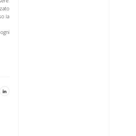
sere.
nzato
so la
 ogni