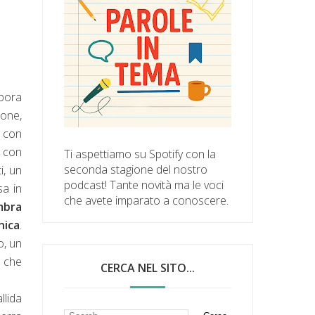
bora
one,
o con
 con
Ti aspettiamo su Spotify con la
seconda stagione del nostro
i, un
podcast! Tante novità ma le voci
sa in
che avete imparato a conoscere.
mbra
nica
.
o, un
e che
CERCA NEL SITO...
llida