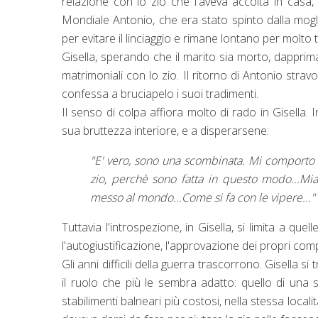
relazione con lo zio che l'aveva accolta in cas
Mondiale Antonio, che era stato spinto dalla mogli
per evitare il linciaggio e rimane lontano per molto
Gisella, sperando che il marito sia morto, dappri
matrimoniali con lo zio. Il ritorno di Antonio stravol
confessa a bruciapelo i suoi tradimenti.
Il senso di colpa affiora molto di rado in Gisella
sua bruttezza interiore, e a disperarsene:
"E' vero, sono una scombinata. Mi comporto 
zio, perchè sono fatta in questo modo...M
messo al mondo...Come si fa con le vipere..."
Tuttavia l'introspezione, in Gisella, si limita a quell
l'autogiustificazione, l'approvazione dei propri compo
Gli anni difficili della guerra trascorrono. Gisella s
il ruolo che più le sembra adatto: quello di una s
stabilimenti balneari più costosi, nella stessa locali