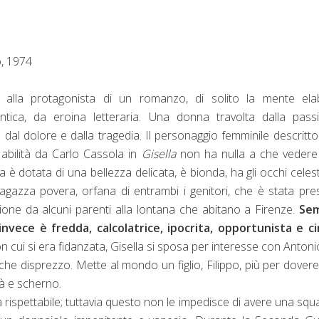
o, 1974
alla protagonista di un romanzo, di solito la mente ela
tica, da eroina letteraria. Una donna travolta dalla passi
dal dolore e dalla tragedia. Il personaggio femminile descritt
abilità da Carlo Cassola in
Gisella
non ha nulla a che vedere
a è dotata di una bellezza delicata, è bionda, ha gli occhi celest
ragazza povera, orfana di entrambi i genitori, che è stata pre
ne da alcuni parenti alla lontana che abitano a Firenze.
Se
; invece è fredda, calcolatrice, ipocrita, opportunista e ci
 cui si era fidanzata, Gisella si sposa per interesse con Antoni
 che disprezzo. Mette al mondo un figlio, Filippo, più per dover
tà e scherno.
rispettabile; tuttavia questo non le impedisce di avere una squa