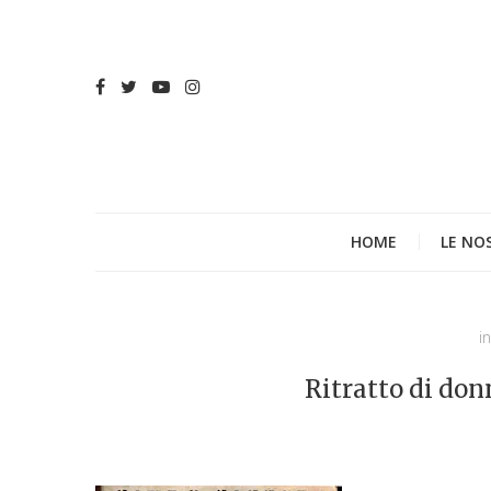
HOME
LE NO
in
Ritratto di don