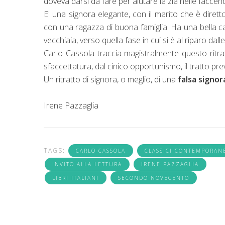
doveva darsi da fare per aiutare la zia nelle fac
E' una signora elegante, con il marito che è dirett
con una ragazza di buona famiglia. Ha una bella ca
vecchiaia, verso quella fase in cui si è al riparo dalle
Carlo Cassola traccia magistralmente questo ritr
sfaccettatura, dal cinico opportunismo, il tratto pre
Un ritratto di signora, o meglio, di una
falsa signor
Irene Pazzaglia
TAGS:
CARLO CASSOLA
CLASSICI CONTEMPORAN
INVITO ALLA LETTURA
IRENE PAZZAGLIA
LIBRI ITALIANI
SECONDO NOVECENTO