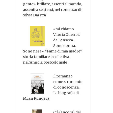
gente»: brillare, assenti al mondo,
assenti a sé stessi, nel romanzo di
Silvia Dai Pra'
«Mi chiamo
Vitória Queiroz
da Fonseca.
Sono donna.
Sono nera»: "Fame di mia madre",
storia familiare e collettiva
nell'Angola postcoloniale
Il romanzo
come strumento
di conoscenza.
La biografia di
Milan Kundera
C'è (ancora) del