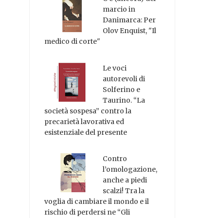
marcio in
Danimarca: Per
Olov Enquist, "Il
medico di corte"
Le voci
autorevoli di
Solferino e
Taurino. “La
società sospesa” contro la
precarietà lavorativa ed
esistenziale del presente
Contro
l’omologazione,
anche a piedi
scalzi! Tra la
voglia di cambiare il mondo e il
rischio di perdersi ne “Gli