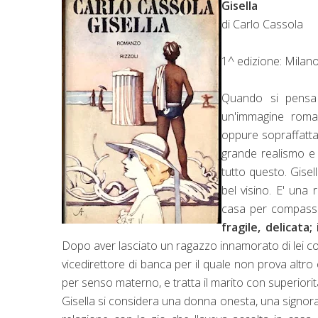
Gisella
di Carlo Cassola
1^ edizione: Milan
Quando si pensa 
un'immagine roman
oppure sopraffatta 
grande realismo e 
tutto questo. Gisell
bel visino. E' una 
casa per compassio
fragile, delicata
Dopo aver lasciato un ragazzo innamorato di lei con
vicedirettore di banca per il quale non prova altro
per senso materno, e tratta il marito con superiori
Gisella si considera una donna onesta, una signora 