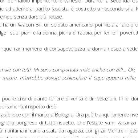
a, un donnaiolo impenitente e vanesio. Durante la Seconda G
e ad aderire al partito fascista, è costretto a nascondersi al
 tempo senza dare più notizie.
ma ha un
flirt
con Bill, un soldato americano, poi inizia a fare pro
ge i suoi piani e la donna, piena di rabbia, per ferire il poverett
. In quei rari momenti di consapevolezza la donna riesce a vede
male con tutti. Mi sono comportata male anche con Bill... Oh,
ia madre, m'avrebbe dovuto schiacciare il capo appena m'ha
e poche crisi di pianto foriere di verità e di rivelazioni. In lei d
rtamenti, il rispetto di sè.
i trasferisce con il marito a Bologna. Ora può tranquillamente rive
ignora borghese di tutto rispetto, che l'estate va in vacanza 
tà marittima in cui era stata da ragazza, con gli zii. Mentre in pa