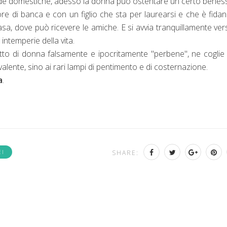
cende domestiche, adesso la donna può ostentare un certo benes
ore di banca e con un figlio che sta per laurearsi e che è fida
sa, dove può ricevere le amiche. E si avvia tranquillamente ver
 intemperie della vita.
atto di donna falsamente e ipocritamente "perbene", ne coglie
valente, sino ai rari lampi di pentimento e di costernazione.
a
.
EI
SHARE: