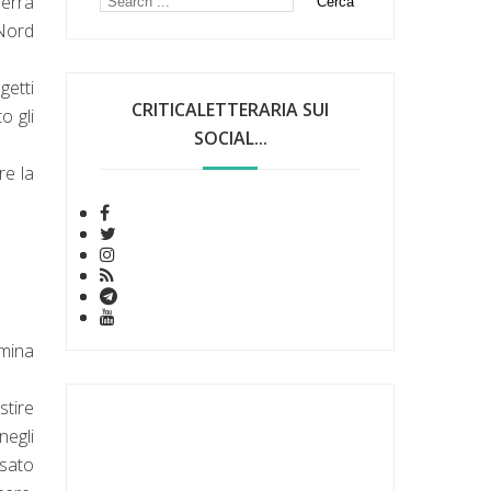
uerra
 Nord
getti
CRITICALETTERARIA SUI
o gli
SOCIAL...
re la
omina
stire
negli
ssato