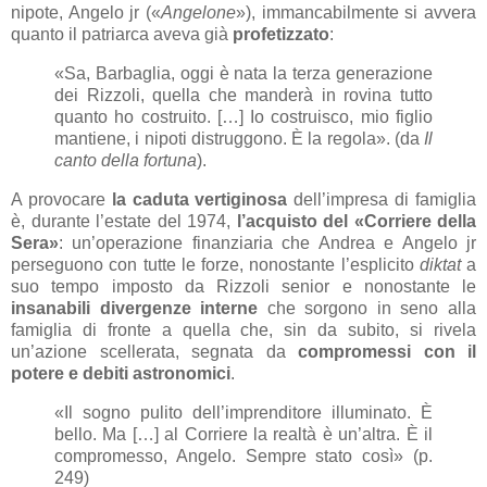
nipote, Angelo jr («
Angelone
»), immancabilmente si avvera
quanto il patriarca aveva già
profetizzato
:
«Sa, Barbaglia, oggi è nata la terza generazione
dei Rizzoli, quella che manderà in rovina tutto
quanto ho costruito. […] Io costruisco, mio figlio
mantiene, i nipoti distruggono. È la regola». (da
Il
canto della fortuna
).
A provocare
la caduta vertiginosa
dell’impresa di famiglia
è, durante l’estate del 1974,
l’acquisto del «Corriere della
Sera»
: un’operazione finanziaria che Andrea e Angelo jr
perseguono con tutte le forze, nonostante l’esplicito
diktat
a
suo tempo imposto da Rizzoli senior e nonostante le
insanabili divergenze interne
che sorgono in seno alla
famiglia di fronte a quella che, sin da subito, si rivela
un’azione scellerata, segnata da
compromessi con il
potere e debiti astronomici
.
«Il sogno pulito dell’imprenditore illuminato. È
bello. Ma […] al Corriere la realtà è un’altra. È il
compromesso, Angelo. Sempre stato così» (p.
249)