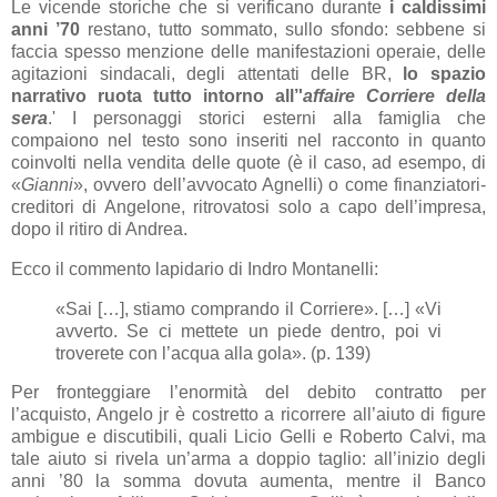
Le vicende storiche che si verificano durante
i caldissimi
anni ’70
restano, tutto sommato, sullo sfondo: sebbene si
faccia spesso menzione delle manifestazioni operaie, delle
agitazioni sindacali, degli attentati delle BR,
lo spazio
narrativo ruota tutto intorno all’'
affaire Corriere della
sera
.' I personaggi storici esterni alla famiglia che
compaiono nel testo sono inseriti nel racconto in quanto
coinvolti nella vendita delle quote (è il caso, ad esempo, di
«
Gianni
», ovvero dell’avvocato Agnelli) o come finanziatori-
creditori di Angelone, ritrovatosi solo a capo dell’impresa,
dopo il ritiro di Andrea.
Ecco il commento lapidario di Indro Montanelli:
«Sai […], stiamo comprando il Corriere». […] «Vi
avverto. Se ci mettete un piede dentro, poi vi
troverete con l’acqua alla gola». (p. 139)
Per fronteggiare l’enormità del debito contratto per
l’acquisto, Angelo jr è costretto a ricorrere all’aiuto di figure
ambigue e discutibili, quali Licio Gelli e Roberto Calvi, ma
tale aiuto si rivela un’arma a doppio taglio: all’inizio degli
anni ’80 la somma dovuta aumenta, mentre il Banco