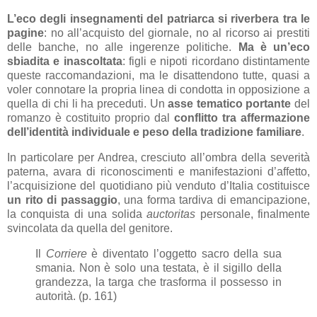
L’eco degli insegnamenti del patriarca si riverbera tra le
pagine
: no all’acquisto del giornale, no al ricorso ai prestiti
delle banche, no alle ingerenze politiche.
Ma è un’eco
sbiadita e inascoltata
: figli e nipoti ricordano distintamente
queste raccomandazioni, ma le disattendono tutte, quasi a
voler connotare la propria linea di condotta in opposizione a
quella di chi li ha preceduti. Un
asse tematico portante
del
romanzo è costituito proprio dal
conflitto tra affermazione
dell’identità individuale e peso della tradizione familiare
.
In particolare per Andrea, cresciuto all’ombra della severità
paterna, avara di riconoscimenti e manifestazioni d’affetto,
l’acquisizione del quotidiano più venduto d’Italia costituisce
un rito di passaggio
, una forma tardiva di emancipazione,
la conquista di una solida
auctoritas
personale, finalmente
svincolata da quella del genitore.
Il
Corriere
è diventato l’oggetto sacro della sua
smania. Non è solo una testata, è il sigillo della
grandezza, la targa che trasforma il possesso in
autorità. (p. 161)