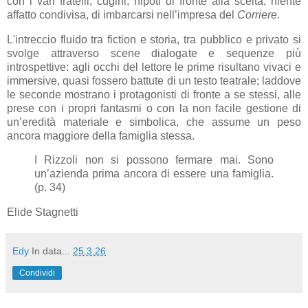
con i vari fratelli, cugini, nipoti di fronte alla scelta, niente
affatto condivisa, di imbarcarsi nell’impresa del
Corriere
.
L'intreccio fluido tra fiction e storia, tra pubblico e privato si
svolge attraverso scene dialogate e sequenze più
introspettive: agli occhi del lettore le prime risultano vivaci e
immersive, quasi fossero battute di un testo teatrale; laddove
le seconde mostrano i protagonisti di fronte a se stessi, alle
prese con i propri fantasmi o con la non facile gestione di
un’eredità materiale e simbolica, che assume un peso
ancora maggiore della famiglia stessa.
I Rizzoli non si possono fermare mai. Sono
un’azienda prima ancora di essere una famiglia.
(p. 34)
Elide Stagnetti
Edy
In data...
25.3.26
Condividi