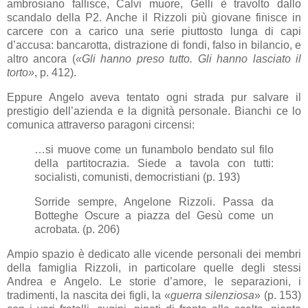
ambrosiano fallisce, Calvi muore, Gelli è travolto dallo
scandalo della P2. Anche il Rizzoli più giovane finisce in
carcere con a carico una serie piuttosto lunga di capi
d’accusa: bancarotta, distrazione di fondi, falso in bilancio, e
altro ancora (
«Gli hanno preso tutto. Gli hanno lasciato il
torto»
, p. 412).
Eppure Angelo aveva tentato ogni strada pur salvare il
prestigio dell’azienda e la dignità personale. Bianchi ce lo
comunica attraverso paragoni circensi:
…si muove come un funambolo bendato sul filo
della partitocrazia. Siede a tavola con tutti:
socialisti, comunisti, democristiani (p. 193)
Sorride sempre, Angelone Rizzoli. Passa da
Botteghe Oscure a piazza del Gesù come un
acrobata. (p. 206)
Ampio spazio è dedicato alle vicende personali dei membri
della famiglia Rizzoli, in particolare quelle degli stessi
Andrea e Angelo. Le storie d’amore, le separazioni, i
tradimenti, la nascita dei figli, la «
guerra
silenziosa
» (p. 153)