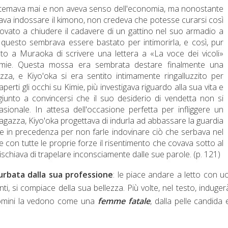
stemava mai e non aveva senso dell'economia, ma nonostante
a indossare il kimono, non credeva che potesse curarsi così
ovato a chiudere il cadavere di un gattino nel suo armadio a
uesto sembrava essere bastato per intimorirla, e così, pur
to a Muraoka di scrivere una lettera a «La voce dei vicoli»
 Kimie. Questa mossa era sembrata destare finalmente una
za, e Kiyo'oka si era sentito intimamente ringalluzzito per
 aperti gli occhi su Kimie, più investigava riguardo alla sua vita e
iunto a convincersi che il suo desiderio di vendetta non si
onale. In attesa dell'occasione perfetta per infliggere un
 ragazza, Kiyo'oka progettava di indurla ad abbassare la guardia
e in precedenza per non farle indovinare ciò che serbava nel
e con tutte le proprie forze il risentimento che covava sotto al
schiava di trapelare inconscia
mente dalle sue parole. (p. 121)
rbata dalla sua professione
: le piace andare a letto con u
ienti, si compiace della sua bellezza. Più volte, nel testo, induger
 uomini la vedono come una
femme fatale
, dalla pelle candida 