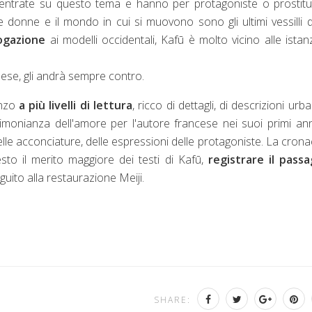
trate su questo tema e hanno per protagoniste o prostitu
 donne e il mondo in cui si muovono sono gli ultimi vessilli d
ogazione
ai modelli occidentali,
Kafū
è molto vicino alle istan
ese, gli andrà sempre contro.
nzo
a più livelli di lettura
, ricco di dettagli, di descrizioni urb
imonianza dell'amore per l'autore francese nei suoi primi an
delle acconciature, delle espressioni delle protagoniste. La crona
o il merito maggiore dei testi di
Kafū
,
registrare il passa
guito alla restaurazione Meiji.
SHARE: