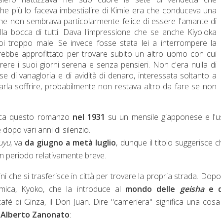
 più lo faceva imbestialire di Kimie era che conduceva una
che non sembrava particolarmente felice di essere l'amante di
la bocca di tutti. Dava l'impressione che se anche Kiyo'oka
poi troppo male.
Se invece fosse stata lei a interrompere la
rebbe approfittato per trovare subito un altro uomo con cui
rere i suoi giorni serena e senza pensieri.
Non c'era nulla di
 di vanagloria e di avidità di denaro, interessata soltanto a
farla soffrire, probabilmente non restava altro da fare se non
lica questo romanzo
nel 1931
su un mensile giapponese e l'u
 dopo vari anni di silenzio.
uyu
, va
da giugno a metà luglio
, dunque il titolo suggerisce c
 un periodo relativamente breve.
ni che si trasferisce in città per trovare la propria strada. Dop
amica, Kyoko, che la introduce
al
mondo delle
geisha
e d
afé di Ginza, il Don Juan.
Dire "cameriera" significa una cos
e
Alberto Zanonato
: