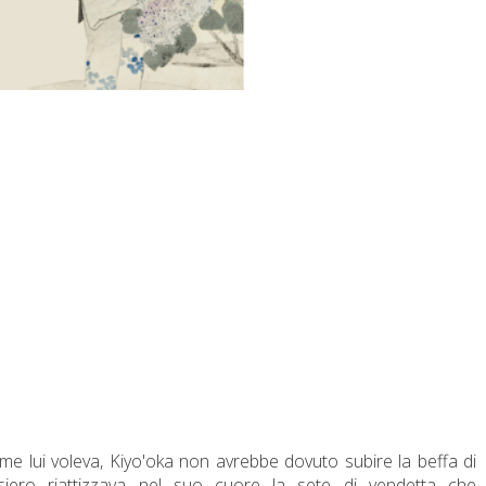
me lui voleva, Kiyo'oka non avrebbe dovuto subire la beffa di
ero riattizzava nel suo cuore la sete di vendetta che