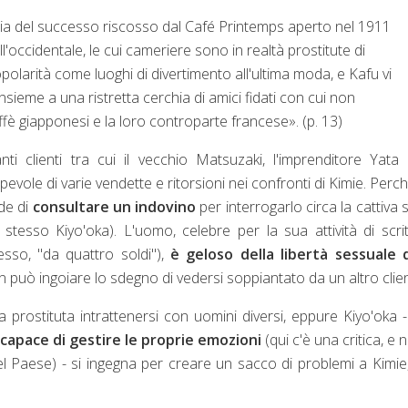
 scia del successo riscosso dal Café Printemps aperto nel 1911
l'occidentale, le cui cameriere sono in realtà prostitute di
larità come luoghi di divertimento all'ultima moda, e Kafu vi
nsieme a una ristretta cerchia di amici fidati con cui non
affè giapponesi e la loro controparte francese
»
. (p. 13)
nti clienti tra cui il vecchio Matsuzaki, l'imprenditore Yata
olpevole di varie vendette e ritorsioni nei confronti di Kimie. Perc
de di
consultare un indovino
per interrogarlo circa la cattiva 
 stesso Kiyo'oka). L'uomo, celebre per la sua attività di scri
esso, "da quattro soldi"),
è geloso della libertà sessuale d
n può ingoiare lo sdegno di vedersi soppiantato da un altro clie
ostituta intrattenersi con uomini diversi, eppure Kiyo'oka 
capace di gestire le proprie emozioni
(qui c'è una critica, e 
el Paese) - si ingegna per creare un sacco di problemi a Kimie