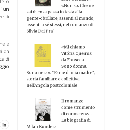
te o
«Non so. Che ne
i
un
sai di cosa passa in testa alla
ze di
gente»: brillare, assenti al mondo,
assenti a sé stessi, nel romanzo di
Silvia Dai Pra'
ane e
«Mi chiamo
ni da
Vitória Queiroz
ca di
da Fonseca.
ggio
Sono donna.
Sono nera»: "Fame di mia madre",
storia familiare e collettiva
nell'Angola postcoloniale
Il romanzo
come strumento
di conoscenza.
La biografia di
Milan Kundera