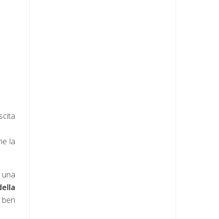
scita
he la
o una
ella
a ben