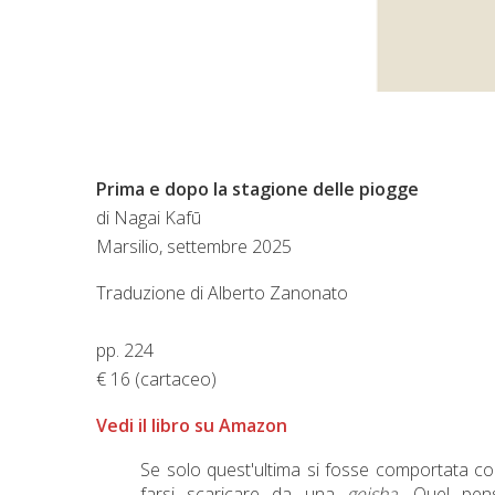
Prima e dopo la stagione delle piogge
di
Nagai
Kafū
Marsilio, settembre 2025
Traduzione di Alberto Zanonato
pp. 224
€ 16 (cartaceo)
Vedi il libro su Amazon
Se solo quest'ultima si fosse comportata co
farsi scaricare da una
geisha.
Quel pensi