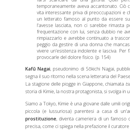
temporaneamente aveva accantonato. Ciò che
vita interessante priva di preoccupazioni e 
un letterato famoso al punto da essere sul
l'avesse lasciata, non ci sarebbe rimasta 
frequentazione con lui, senza dubbio ne av
rimpiazzarlo e avrebbe continuato a trascor
peggio da gestire di una donna che mancasse
vivere un'esistenza indolente e lasciva. Per 
provocarle del dolore fisico. (p. 154)
Kafū
Nagai
, pseudonimo di
Sōkichi Nagai, pubb
segna il suo ritorno nella scena letteraria del Paese
La stagione delle piogge in Giappone, chiamata
ts
storia di Kimie, la nostra protagonista, si svolga in
Siamo a Tokyo, Kimie è una giovane dalle umili origi
piccola (e lussuriosa) parentesi a casa di un'
prostituzione
, diventa cameriera di un famoso c
precisa, come ci spiega nella prefazione il curator