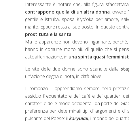
Interessante è notare che, alla figura sfaccettata
contrappone quella di un'altra donna
, ovvero
gentile e istruita, sposa Kiyo'oka per amore, 
marito. Eppure resta al suo posto. In questo contra
prostituta e la santa.
Ma le apparenze non devono ingannare, perché, no
hanno in comune molto più di quello che si pensi
autoaffermazione, in
una spinta quasi femminis
Le vite delle due donne sono scandite dalla
sta
un'azione degna di nota, in città piove.
Il romanzo – apprendiamo sempre nella prefaz
assiduo frequentatore dei café e dei quartieri dei
caratteri e delle mode occidentali da parte del Giap
preferenza per determinati tipi di argomenti e di 
pulsante del Paese: il
karyukai
, il mondo dei quartier