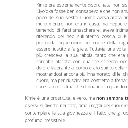
Kimie era estremamente disordinata, non si
Kiyo'oka fosse ben consapevole che non amav
poco dei suoi vestiti.
L'uomo aveva allora pr
muro mentre non era in casa, ma neppure q
temendo di farsi smascherare, aveva intima
riferendo del neo sull'interno coscia di
profonda inquietudine nel cuore della ragaz
essere riuscito a fargliela. Tuttavia, una volta
più cresceva la sua rabbia, tanto che era g
sarebbe placato con qualche scherzo occasi
dolore lacerante al corpo e allo spirito della
mostrandosi ancora più innamorato di lei ch
cuore, ma per riuscirvi era costretto a frenar
suo stato di calma
che di quando in quando ri
Kimie è una prostituta, è vero, ma
non sembra tu
diversi, si diverte nei café, ama i regali dei suoi cl
contemplare la sua giovinezza e il fatto che gli
profumo irresistibile.