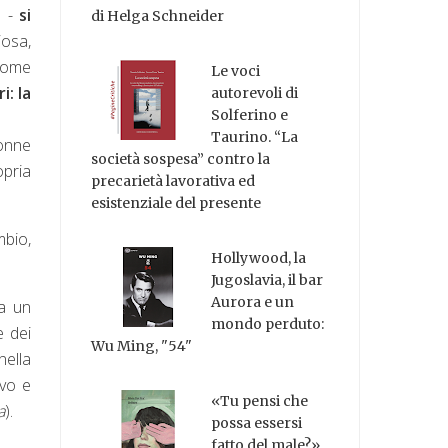
a -
si
di Helga Schneider
iosa,
come
Le voci
i: la
autorevoli di
Solferino e
Taurino. “La
donne
società sospesa” contro la
opria
precarietà lavorativa ed
esistenziale del presente
mbio,
Hollywood, la
Jugoslavia, il bar
Aurora e un
a un
mondo perduto:
e dei
Wu Ming, "54"
nella
ivo e
«Tu pensi che
a
).
possa essersi
fatto del male?»