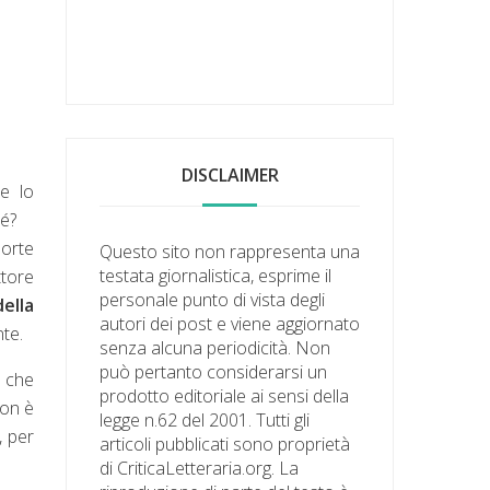
DISCLAIMER
 e lo
hé?
sorte
Questo sito non rappresenta una
testata giornalistica, esprime il
ttore
personale punto di vista degli
ella
autori dei post e viene aggiornato
nte.
senza alcuna periodicità. Non
può pertanto considerarsi un
- che
prodotto editoriale ai sensi della
non è
legge n.62 del 2001. Tutti gli
, per
articoli pubblicati sono proprietà
di CriticaLetteraria.org. La