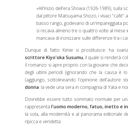
«
All'inizio dell'era Showa (1926-1989), sulla
dal pittore Matsuyama Shozo, i vivaci "café" al
basso
rango,
godevano di un'impareggiata popo
si recava almeno tre o quattro volte al mese i
mancava di ironizzare sulle differenze tra i c
Dunque di fatto Kimie si prostituisce: ha svaria
scrittore
Kiyo'oka Susumu
, il quale si renderà c
Il romanzo si apre proprio con la giovane che deci
degli ultimi periodi (ignorando che la causa è lo
(aggiungo, sottolineando l'opinione dell'autore st
donna
: la vede una sera in compagnia di Yata e no
Dovrebbe essere tutto sommato normale per una pr
rappresenta
l'uomo moderno, fatuo, inetto e in
la sola, alla modernità e al panorama editoriale d
ripicca e vendetta.