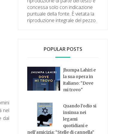
riproduzione di parte del testo è
concessa solo con indicazione
puntuale della fonte. È vietata la
riproduzione integrale del pezzo.
POPULAR POSTS
Jhumpa Lahiri e
la sua opera in
italiano: "Dove
mi trovo"
omini
Quando l’odio si
à nel
insinua nei
e dal
legami
quotidiani e
nell’amicizia: “Stelle di cannella”