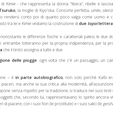
 di Kimie - che rappresenta la donna "libera", ribelle e lasciv
Tsuruko
, la moglie di Kiyo'oka. Consorte perfetta, umile, silenz
salvo rendersi conto poi di quanto poco valga come uomo e 
sto tra lei e Kimie vediamo la costruzione di
due
topoi
letterar
nostante le differenze fisiche e caratteriali palesi, le due 
: entrambe lotteranno per la propria indipendenza, per la pr
ta
che il testo assegna a tutte e due.
gione delle piogge
: ogni volta che c'è un passaggio, un ca
ione – è
in parte autobiografico
, non solo perché
Kafū
er
 piaceri, ma anche la sua critica alla modernità, all'assunzion
pone senza rispetto per la tradizione, si traduce nei suoi testi 
soggetti che, secondo lui, rappresentavano lo spirito ancora v
i di piacere, con i suoi fiori (le prostitute) e i suoi salici (le
geish