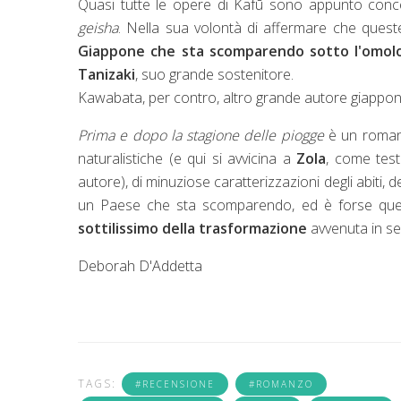
Quasi tutte le opere di
Kafū
sono appunto concen
geisha
. Nella sua volontà di affermare che queste
Giappone che sta scomparendo sotto l'omol
Tanizaki
, suo grande sostenitore.
Kawabata, per contro, altro grande autore giappon
Prima e dopo la stagione delle piogge
è un roma
naturalistiche (e qui si avvicina a
Zola
, come test
autore), di minuziose caratterizzazioni degli abiti, 
un Paese che sta scomparendo, ed è forse quest
sottilissimo della trasformazione
avvenuta in se
Deborah D'Addetta
TAGS:
#RECENSIONE
#ROMANZO