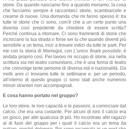
storie. Da quando nasciamo fino a quando moriamo, la cosa
che facciamo sempre è raccontarci storie, scambiarcele e
crearne di nuove. Una domanda che mi fanno spesso è: tra
tutte le storie che ci sono, com'è che a un certo punto una
diventa così prepotente da chiedere di essere scritta?
Perché continua a ritornare. Ci sono frammenti di storie che
incrociano la tua strada o forse sei tu che quando diventi più
sensibile a un tema, inizi a trovare indizi da tutte le parti. Per
me con la storia di Momogol, con
L'unico finale possibile
, è
andata proprio così. Per lavoro mi occupo di storie, sia nella
scrittura sia nel teatro comunitario, che è una forma di teatro
che coinvolge tante persone di diversa età e nazionalità. Da
molti anni ci troviamo tutte le settimane e, per un periodo,
all'interno di questo gruppo ci sono stati anche numerosi
minori stranieri non accompagnati.
E cosa hanno portato nel gruppo?
Le loro storie, le loro capacità e le passioni, a cominciare dal
calcio, che era una costante. Per alcuni di loro il calcio era
un gioco, per altri qualcosa di più. Ho incontrato altri ragazzi
al di fuori del gruppo per i quali il calcio era un tema da
evitare, perché doloroso. Poi sono incappata in un post che