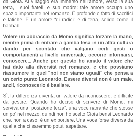
da Gioia. Al villaggio era immerso nell’amore, verso la sua
terra, i suoi fratelli e sua madre: tale amore occupa uno
spazio importante nel romanzo. È profondo e fatto di sacrifici
e fatiche. È un amore “di radici” e di terra, solido come il
baobab.
Volere un abbraccio da Momo significa forzare la mano,
mentre prima di entrare a gamba tesa in un’altra cultura
dando per scontato che valgano certi gesti o
comportamenti a livello universale, occorre informarsi,
conoscere... Anche per questo ho amato il valore che
hai dato alla diversità nel romanzo, e che possiamo
riassumere in quel “noi non siamo uguali” che pensa a
un certo punto Leonardo. Essere diversi non è un male,
anzi!, riconoscerlo è basilare.
Sì, la differenza diventa un valore da riconoscere, e difficile
da gestire. Quando ho deciso di scrivere di Momo, mi
serviva una “posizione terza”, una voce narrante che stesse
un po’ nel mezzo, quindi non ho scelto Gioia bensì Leonardo
che, non a caso, è un ex portiere. Una voce forse diversa da
quella che ci saremmo potuti aspettare.