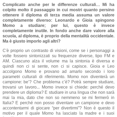
Complicato anche per le differenze culturali… Mi ha
colpito molto il passaggio in cui mostri quanto persino
ottenere il diploma di terza media assuma un valore
completamente diverso: Leonardo e Gioia spingono
Momo a studiare; per lui, questo è invece
completamente inutile. In fondo anche dare valore alla
scuola, al diploma, è proprio della mentalità occidentale.
Ma è giusto imporlo agli altri?
C'è proprio un contrasto di visioni, come se i personaggi a
volte fossero sintonizzati su frequenze diverse, tipo FM e
AM. Ciascuno alza il volume ma la sintonia è diversa e
quindi non ci si sente, non ci si capisce. Gioia e Leo
accolgono Momo e provano ad amarlo secondo i loro
parametri culturali di riferimento. Momo non diventerà un
campione: be’? Che problema c’è? Potrà sempre studiare,
trovarsi un lavoro... Momo invece si chiede: perché devo
prendere un diploma? E studiare in una lingua che non sarà
mai la mia, dato che non so nemmeno se mi fermerò in
Italia? E perché non posso diventare un campione e devo
accontentarmi di giocare “per divertirmi”? Non è questo il
motivo per il quale Momo ha lasciato la madre e i suoi