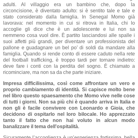
adulti. Al villaggio era un bambino che, dopo la
circoncisione, è diventato adulto: si è sentito tale e tale e
stato considerato dalla famiglia. In Senegal Momo già
lavorava: nel momento in cui si ritrova in Italia, chi lo
accoglie gli dice che è un adolescente e lui non sa
nemmeno cosa vuol dire. È partito lasciandosi alle spalle i
suoi affetti più grandi, per diventare un professionista del
pallone e guadagnare un bel po’ di soldi da mandare alla
famiglia. Quando si rende conto di essere caduto nella rete
del football trafficking, è troppo tardi per tornare indietro:
deve fare i conti con la perdita del sogno. È chiamato a
ricominciare, ma non sa da che parte iniziare.
Impresa difficilissima, così come affrontare un vero e
proprio cambiamento di identità. Si capisce molto bene
nel libro questo spaesamento che Momo vive nelle cose
di tutti i giorni. Non sa più chi è quando arriva in Italia e
non gli è facile convivere con Leonardo e Gioia, che
decidono di ospitarlo nel loro bilocale. Ho apprezzato
tanto il fatto che non hai voluto in alcun modo
banalizzare il tema dell'ospitalità.
Sicuramente l’accoglienza è un’esperienza fortissima, bella