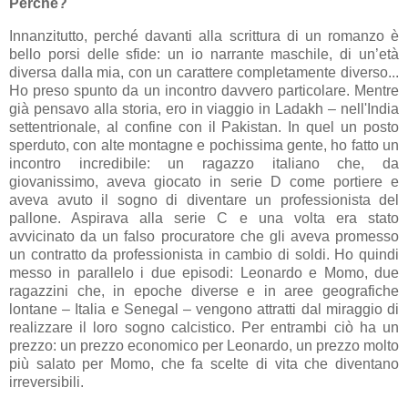
Perché?
Innanzitutto, perché davanti alla scrittura di un romanzo è
bello porsi delle sfide: un io narrante maschile, di un’età
diversa dalla mia, con un carattere completamente diverso...
Ho preso spunto da un incontro davvero particolare. Mentre
già pensavo alla storia, ero in viaggio in Ladakh – nell'India
settentrionale, al confine con il Pakistan. In quel un posto
sperduto, con alte montagne e pochissima gente, ho fatto un
incontro incredibile: un ragazzo italiano che, da
giovanissimo, aveva giocato in serie D come portiere e
aveva avuto il sogno di diventare un professionista del
pallone. Aspirava alla serie C e una volta era stato
avvicinato da un falso procuratore che gli aveva promesso
un contratto da professionista in cambio di soldi. Ho quindi
messo in parallelo i due episodi: Leonardo e Momo, due
ragazzini che, in epoche diverse e in aree geografiche
lontane – Italia e Senegal – vengono attratti dal miraggio di
realizzare il loro sogno calcistico. Per entrambi ciò ha un
prezzo: un prezzo economico per Leonardo, un prezzo molto
più salato per Momo, che fa scelte di vita che diventano
irreversibili.