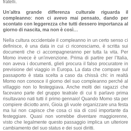
fratelli.
Un’altra grande differenza culturale riguarda il
compleanno: non ci avevo mai pensato, dando per
scontato con leggerezza che tutti dessero importanza al
giorno di nascita, ma non è così…
Nella cultura occidentale il compleanno in un certo senso ci
definisce, è una data in cui ci riconosciamo, è scritta sui
documenti che ci accompagneranno per tutta la vita. Per
Momo invece è un'invenzione. Prima di partire per l’Italia,
non aveva i documenti, glieli procura il falso procuratore in
previsione del viaggio in Europa. La data che compare sul
passaporto è stata scelta a caso da chissà chi: in realtà
Momo non conosce il giorno del suo compleanno perché al
villaggio non lo festeggiava. Anche molti dei ragazzi che
facevano parte del gruppo teatrale di cui ti parlavo prima
risultavano nati tutti il primo gennaio! Quando Momo sta per
compiere diciotto anni, Gioia gli vuole organizzare una festa
ma lui non capisce che cosa ci sia di così importante da
festeggiare. Quasi non vorrebbe diventare maggiorenne,
visto che legalmente questo passaggio implica un ulteriore
cambiamento del suo status e dei suoi diritti.