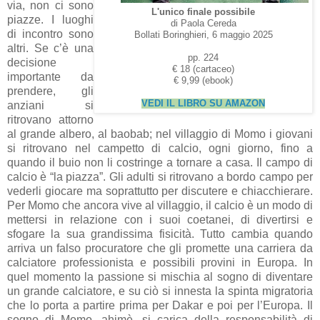
via, non ci sono
L'unico finale possibile
piazze. I luoghi
di Paola Cereda
di incontro sono
Bollati Boringhieri, 6 maggio 2025
altri. Se c’è una
pp. 224
decisione
€ 18 (cartaceo)
importante da
€ 9,99 (ebook)
prendere, gli
VEDI IL LIBRO SU AMAZON
anziani si
ritrovano attorno
al grande albero, al baobab; nel villaggio di Momo i giovani
si ritrovano nel campetto di calcio, ogni giorno, fino a
quando il buio non li costringe a tornare a casa. Il campo di
calcio è “la piazza”. Gli adulti si ritrovano a bordo campo per
vederli giocare ma soprattutto per discutere e chiacchierare.
Per Momo che ancora vive al villaggio, il calcio è un modo di
mettersi in relazione con i suoi coetanei, di divertirsi e
sfogare la sua grandissima fisicità. Tutto cambia quando
arriva un falso procuratore che gli promette una carriera da
calciatore professionista e possibili provini in Europa. In
quel momento la passione si mischia al sogno di diventare
un grande calciatore, e su ciò si innesta la spinta migratoria
che lo porta a partire prima per Dakar e poi per l’Europa. Il
sogno di Momo, ahimè, si carica della responsabilità di