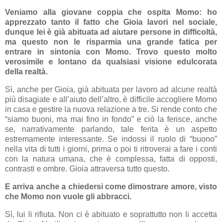
Veniamo alla giovane coppia che ospita Momo: ho
apprezzato tanto il fatto che Gioia lavori nel sociale,
dunque lei è già abituata ad aiutare persone in difficoltà,
ma questo non le risparmia una grande fatica per
entrare in sintonia con Momo. Trovo questo molto
verosimile e lontano da qualsiasi visione edulcorata
della realtà.
Sì, anche per Gioia, già abituata per lavoro ad alcune realtà
più disagiate e all’aiuto dell’altro, è difficile accogliere Momo
in casa e gestire la nuova relazione a tre. Si rende conto che
“siamo buoni, ma mai fino in fondo” e ciò la ferisce, anche
se, narrativamente parlando, tale ferita è un aspetto
estremamente interessante. Se indossi il ruolo di “buono”
nella vita di tutti i giorni, prima o poi ti ritroverai a fare i conti
con la natura umana, che è complessa, fatta di opposti,
contrasti e ombre. Gioia attraversa tutto questo.
E arriva anche a chiedersi come dimostrare amore, visto
che Momo non vuole gli abbracci.
Sì, lui li rifiuta. Non ci è abituato e soprattutto non li accetta