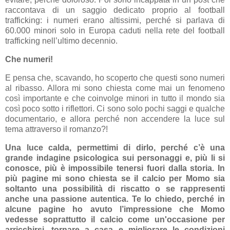
raccontava di un saggio dedicato proprio al football
trafficking: i numeri erano altissimi, perché si parlava di
60.000 minori solo in Europa caduti nella rete del football
trafficking nell’ultimo decennio.
Che numeri!
E pensa che, scavando, ho scoperto che questi sono numeri
al ribasso. Allora mi sono chiesta come mai un fenomeno
così importante e che coinvolge minori in tutto il mondo sia
così poco sotto i riflettori. Ci sono solo pochi saggi e qualche
documentario, e allora perché non accendere la luce sul
tema attraverso il romanzo?!
Una luce calda, permettimi di dirlo, perché c’è una
grande indagine psicologica sui personaggi e, più li si
conosce, più è impossibile tenersi fuori dalla storia. In
più pagine mi sono chiesta se il calcio per Momo sia
soltanto una possibilità di riscatto o se rappresenti
anche una passione autentica. Te lo chiedo, perché in
alcune pagine ho avuto l’impressione che Momo
vedesse soprattutto il calcio come un'occasione per
arricchirsi, tornare a casa e migliorare le condizioni