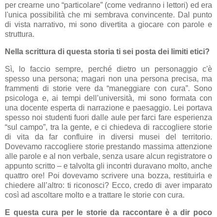
per crearne uno “particolare” (come vedranno i lettori) ed era
l'unica possibilità che mi sembrava convincente. Dal punto
di vista narrativo, mi sono divertita a giocare con parole e
struttura.
Nella scrittura di questa storia ti sei posta dei limiti etici?
Sì, lo faccio sempre, perché dietro un personaggio c'è
spesso una persona; magari non una persona precisa, ma
frammenti di storie vere da “maneggiare con cura”. Sono
psicologa e, ai tempi dell’università, mi sono formata con
una docente esperta di narrazione e paesaggio. Lei portava
spesso noi studenti fuori dalle aule per farci fare esperienza
“sul campo”, tra la gente, e ci chiedeva di raccogliere storie
di vita da far confluire in diversi musei del territorio.
Dovevamo raccogliere storie prestando massima attenzione
alle parole e al non verbale, senza usare alcun registratore o
appunto scritto – e talvolta gli incontri duravano molto, anche
quattro ore! Poi dovevamo scrivere una bozza, restituirla e
chiedere all’altro: ti riconosci? Ecco, credo di aver imparato
così ad ascoltare molto e a trattare le storie con cura.
E questa cura per le storie da raccontare è a dir poco