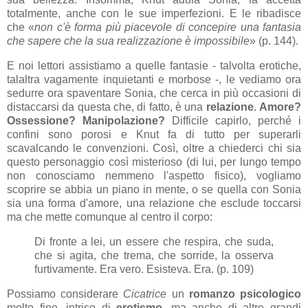
totalmente, anche con le sue imperfezioni. E le ribadisce
che «
non c'è forma più piacevole di concepire una fantasia
che sapere che la sua realizzazione è impossibile
» (p. 144).
E noi lettori assistiamo a quelle fantasie - talvolta erotiche,
talaltra vagamente inquietanti e morbose -, le vediamo ora
sedurre ora spaventare Sonia, che cerca in più occasioni di
distaccarsi da questa che, di fatto, è una
relazione
.
Amore?
Ossessione? Manipolazione?
Difficile capirlo, perché i
confini sono porosi e Knut fa di tutto per superarli
scavalcando le convenzioni. Così, oltre a chiederci chi sia
questo personaggio così misterioso (di lui, per lungo tempo
non conosciamo nemmeno l'aspetto fisico), vogliamo
scoprire se abbia un piano in mente, o se quella con Sonia
sia una forma d'amore, una relazione che esclude toccarsi
ma che mette comunque al centro il corpo:
Di fronte a lei, un essere che respira, che suda,
che si agita, che trema, che sorride, la osserva
furtivamente. Era vero. Esisteva. Era. (p. 109)
Possiamo considerare
Cicatrice
un
romanzo psicologico
molto fine, intriso di
erotismo
, ma anche di altre grandi