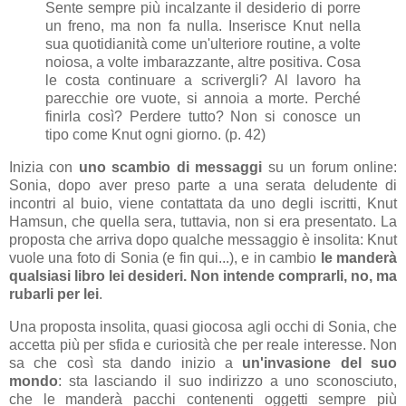
Sente sempre più incalzante il desiderio di porre
un freno, ma non fa nulla. Inserisce Knut nella
sua quotidianità come un'ulteriore routine, a volte
noiosa, a volte imbarazzante, altre positiva. Cosa
le costa continuare a scrivergli? Al lavoro ha
parecchie ore vuote, si annoia a morte. Perché
finirla così? Perdere tutto? Non si conosce un
tipo come Knut ogni giorno. (p. 42)
Inizia con
uno scambio di messaggi
su un forum online:
Sonia, dopo aver preso parte a una serata deludente di
incontri al buio, viene contattata da uno degli iscritti, Knut
Hamsun, che quella sera, tuttavia, non si era presentato. La
proposta che arriva dopo qualche messaggio è insolita: Knut
vuole una foto di Sonia (e fin qui...), e in cambio
le manderà
qualsiasi libro lei desideri. Non intende comprarli, no, ma
rubarli per lei
.
Una proposta insolita, quasi giocosa agli occhi di Sonia, che
accetta più per sfida e curiosità che per reale interesse. Non
sa che così sta dando inizio a
un'invasione del suo
mondo
: sta lasciando il suo indirizzo a uno sconosciuto,
che le manderà pacchi contenenti oggetti sempre più