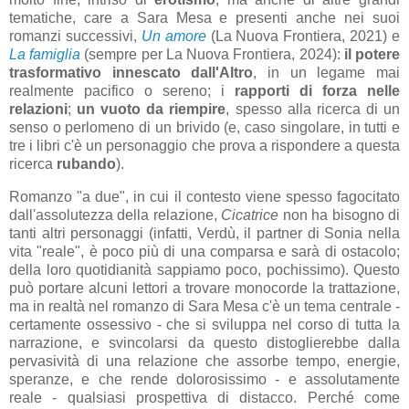
tematiche, care a Sara Mesa e presenti anche nei suoi
romanzi successivi,
Un amore
(La Nuova Frontiera, 2021) e
La famiglia
(sempre per La Nuova Frontiera, 2024):
il potere
trasformativo innescato dall'Altro
, in un legame mai
realmente pacifico o sereno; i
rapporti di forza nelle
relazioni
;
un vuoto da riempire
, spesso alla ricerca di un
senso o perlomeno di un brivido (e, caso singolare, in tutti e
tre i libri c'è un personaggio che prova a rispondere a questa
ricerca
rubando
).
Romanzo "a due", in cui il contesto viene spesso fagocitato
dall'assolutezza della relazione,
Cicatrice
non ha bisogno di
tanti altri personaggi (infatti, Verdù, il partner di Sonia nella
vita "reale", è poco più di una comparsa e sarà di ostacolo;
della loro quotidianità sappiamo poco, pochissimo). Questo
può portare alcuni lettori a trovare monocorde la trattazione,
ma in realtà nel romanzo di Sara Mesa c'è un tema centrale -
certamente ossessivo - che si sviluppa nel corso di tutta la
narrazione, e svincolarsi da questo distoglierebbe dalla
pervasività di una relazione che assorbe tempo, energie,
speranze, e che rende dolorosissimo - e assolutamente
reale - qualsiasi prospettiva di distacco. Perché come