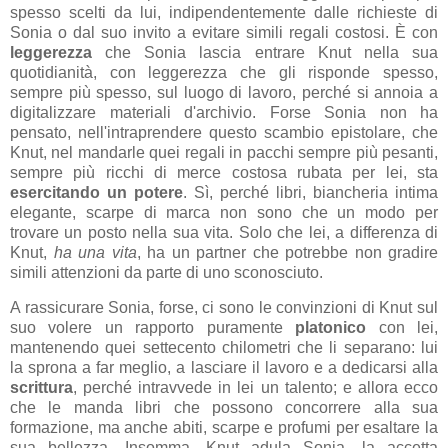
spesso scelti da lui, indipendentemente dalle richieste di
Sonia o dal suo invito a evitare simili regali costosi. È con
leggerezza
che Sonia lascia entrare Knut nella sua
quotidianità, con leggerezza che gli risponde spesso,
sempre più spesso, sul luogo di lavoro, perché si annoia a
digitalizzare materiali d'archivio. Forse Sonia non ha
pensato, nell'intraprendere questo scambio epistolare, che
Knut, nel mandarle quei regali in pacchi sempre più pesanti,
sempre più ricchi di merce costosa rubata per lei, sta
esercitando un potere
. Sì, perché libri, biancheria intima
elegante, scarpe di marca non sono che un modo per
trovare un posto nella sua vita. Solo che lei, a differenza di
Knut,
ha una vita
, ha un partner che potrebbe non gradire
simili attenzioni da parte di uno sconosciuto.
A rassicurare Sonia, forse, ci sono le convinzioni di Knut sul
suo volere un rapporto puramente
platonico
con lei,
mantenendo quei settecento chilometri che li separano: lui
la sprona a far meglio, a lasciare il lavoro e a dedicarsi alla
scrittura
, perché intravvede in lei un talento; e allora ecco
che le manda libri che possono concorrere alla sua
formazione, ma anche abiti, scarpe e profumi per esaltare la
sua bellezza. Insomma, Knut adula Sonia, la accetta