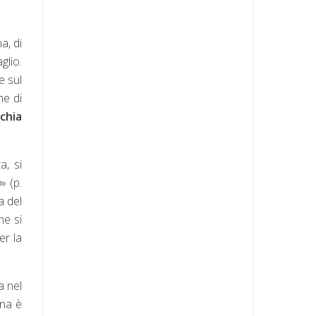
a, di
glio.
e sul
me di
chia
a, si
o
» (p.
a del
me si
er la
a nel
ina è