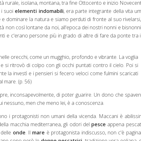
à rurale, isolana, montana, tra fine Ottocento e inizio Novecent
 i suoi
elementi indomabili
, era parte integrante della vita u
dominare la natura e siamo perduti di fronte al suo rivelarsi
iltà non così lontane da noi, all'epoca dei nostri nonni e bisnonni
ti e c'erano persone più in grado di altre di fare da ponte tra 
nelle orecchi, come un mugghio, profondo e vibrante. La voglia
, e si ritrovò di colpo con gli occhi puntati contro il cielo. Poi si
te la investì e i pensieri si fecero veloci come fulmini scaricati
l mare. (p. 56)
re, inconsapevolmente, di poter guarire. Un dono che spaven
cui nessuno, men che meno lei, è a conoscenza.
sono i protagonisti non umani della vicenda. Maccani è abiliss
della macchia mediterranea, gli odori del
pesce
appena pescato
delle
onde
. Il
mare
è protagonista indiscusso, non c'è pagin
diane sono però le
donne pescatrici
, tradizione vera eoliana, d