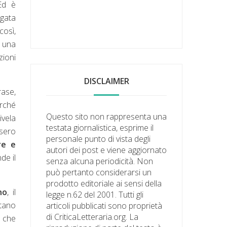
 Ed è
Agata
così,
, una
zioni
DISCLAIMER
rase,
erché
Questo sito non rappresenta una
ivela
testata giornalistica, esprime il
ssero
personale punto di vista degli
re e
autori dei post e viene aggiornato
de il
senza alcuna periodicità. Non
può pertanto considerarsi un
prodotto editoriale ai sensi della
no
, il
legge n.62 del 2001. Tutti gli
ntano
articoli pubblicati sono proprietà
di CriticaLetteraria.org. La
i che