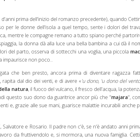
na d'anni prima dell'inizio del romanzo precedente), quando Cettin
 per le donne dell'isola a quel tempo, sente i dolori del trava
arca, mentre le compagne remano a tutto spiano perché partorir
piaggia, la donna dà alla luce una bella bambina a cui dà il no
ori del parto, osserva di sottecchi una voglia, una piccola
mac
la impaurisce non poco...
ata che ben presto, ancora prima di diventare ragazza fatt
, rapita dal dio dei venti, e di avere «
'u dono, 'u dono del vent
ella natura
, il fuoco del vulcano, il fresco dell'acqua, la potenz
ndi questo suo dono da guaritrice ancor più che "
majara
", co
nti e, grazie alle sue mani, guarisce malattie incurabili anche p
li, Salvatore e Rosario. Il padre non c'è, se n'è andato anni prim
voro da fruttivendolo e, si mormora, una nuova famiglia. Cett