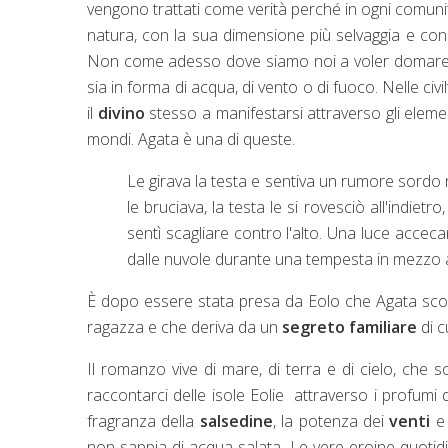
vengono trattati come verità perché in ogni comunit
natura, con la sua dimensione più selvaggia e con
Non come adesso dove siamo noi a voler domare e 
sia in forma di acqua, di vento o di fuoco. Nelle civ
il
divino
stesso a manifestarsi attraverso gli elemen
mondi. Agata è una di queste.
Le girava la testa e sentiva un rumore sordo 
le bruciava, la testa le si rovesciò all'indietro
sentì scagliare contro l'alto. Una luce accecan
dalle nuvole durante una tempesta in mezzo a
È dopo essere stata presa da Eolo che Agata scop
ragazza e che deriva da un
segreto familiare
di 
Il romanzo vive di mare, di terra e di cielo, che 
raccontarci delle isole Eolie attraverso i profumi 
fragranza della
salsedine
, la potenza dei
venti
e 
non sappia di acqua salata. Le vere eroine quoti