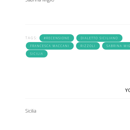
TAGS:
#RECENSIONE
DIALETTO SICILIANO
FRANCESCA MACCANI
RIZZOLI
SABRINA MI
SICILIA
Y
Sicilia