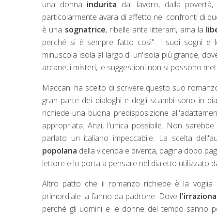
una donna
indurita
dal lavoro, dalla povertà, 
particolarmente avara di affetto nei confronti di ques
è una
sognatrice
, ribelle ante litteram, ama la
lib
perché si è sempre fatto così". I suoi sogni e
minuscola isola al largo di un'isola più grande, do
arcane, i misteri, le suggestioni non si possono met
Maccani ha scelto di scrivere questo suo romanz
gran parte dei dialoghi e degli scambi sono in dial
richiede una buona predisposizione all'adattamen
appropriata. Anzi, l'unica possibile. Non sarebbe
parlato un italiano impeccabile. La scelta dell'a
popolana
della vicenda e diventa, pagina dopo pagin
lettore e lo porta a pensare nel dialetto utilizzato 
Altro patto che il romanzo richiede è la voglia
primordiale la fanno da padrone. Dove
l'irraziona
perché gli uomini e le donne del tempo sanno pe