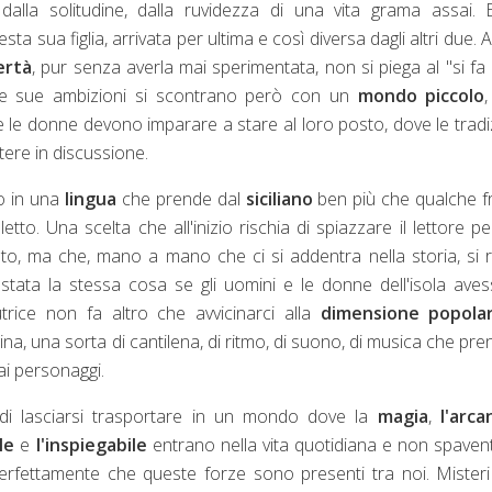
dalla solitudine, dalla ruvidezza di una vita grama assai.
ta sua figlia, arrivata per ultima e così diversa dagli altri due. 
ertà
, pur senza averla mai sperimentata, non si piega al "si fa 
 le sue ambizioni si scontrano però con un
mondo piccolo
ve le donne devono imparare a stare al loro posto, dove le tradi
tere in discussione.
o in una
lingua
che prende dal
siciliano
ben più che qualche f
etto. Una scelta che all'inizio rischia di spiazzare il lettore p
to, ma che, mano a mano che ci si addentra nella storia, si r
 stata la stessa cosa se gli uomini e le donne dell'isola ave
utrice non fa altro che avvicinarci alla
dimensione popola
a, una sorta di cantilena, di ritmo, di suono, di musica che pren
dai personaggi.
 di lasciarsi trasportare in un mondo dove la
magia
,
l'arca
le
e
l'inspiegabile
entrano nella vita quotidiana e non spave
rfettamente che queste forze sono presenti tra noi. Mister