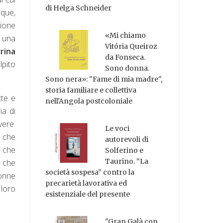
di Helga Schneider
cque,
zione
«Mi chiamo
i una
Vitória Queiroz
rina
da Fonseca.
lpito
Sono donna.
Sono nera»: "Fame di mia madre",
storia familiare e collettiva
tte e
nell'Angola postcoloniale
ia di
vere.
Le voci
e che
autorevoli di
e che
Solferino e
Taurino. “La
e che
società sospesa” contro la
Donne
precarietà lavorativa ed
 loro
esistenziale del presente
"Gran Galà con