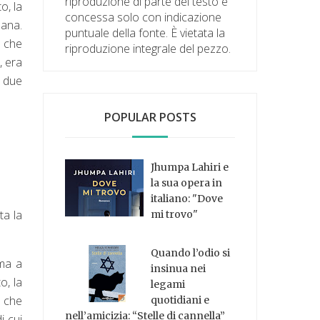
riproduzione di parte del testo è
o, la
concessa solo con indicazione
mana.
puntuale della fonte. È vietata la
, che
riproduzione integrale del pezzo.
, era
i due
POPULAR POSTS
Jhumpa Lahiri e
la sua opera in
italiano: "Dove
ta la
mi trovo"
Quando l’odio si
ima a
insinua nei
, la
legami
a che
quotidiani e
nell’amicizia: “Stelle di cannella”
i cui