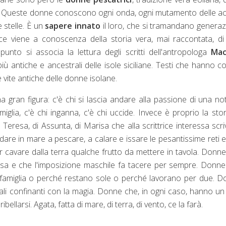
i. Queste donne conoscono ogni onda, ogni mutamento delle a
e stelle. È un
sapere innato
il loro, che si tramandano genera
ice viene a conoscenza della storia vera, mai raccontata, d
unto si associa la lettura degli scritti dell'antropologa
Mac
ù antiche e ancestrali delle isole siciliane. Testi che hanno co
vite antiche delle donne isolane.
gran figura: c'è chi si lascia andare alla passione di una no
iglia, c'è chi inganna, c'è chi uccide. Invece è proprio la stor
 Teresa, di Assunta, di Marisa che alla scrittrice interessa scri
ndare in mare a pescare, a calare e issare le pesantissime reti 
per cavare dalla terra qualche frutto da mettere in tavola. Donn
ersa e che l'imposizione maschile fa tacere per sempre. Donn
famiglia o perché restano sole o perché lavorano per due. 
rali confinanti con la magia. Donne che, in ogni caso, hanno un
bellarsi. Agata, fatta di mare, di terra, di vento, ce la farà.