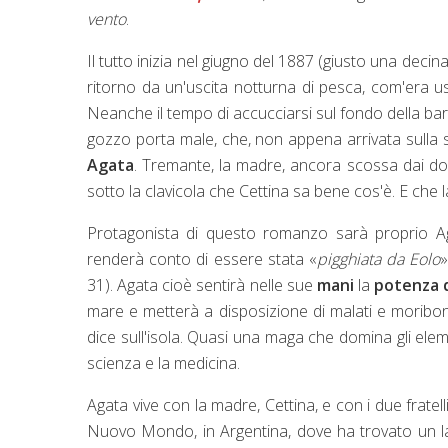
vento
.
Il tutto inizia nel giugno del 1887 (giusto una deci
ritorno da un'uscita notturna di pesca, com'era uso
Neanche il tempo di accucciarsi sul fondo della b
gozzo porta male, che, non appena arrivata sulla s
Agata
. Tremante, la madre, ancora scossa dai dol
sotto la clavicola che Cettina sa bene cos'è. E che 
Protagonista di questo romanzo sarà proprio Ag
renderà conto di essere stata «
pigghiata da Eolo
»
31). Agata cioè sentirà nelle sue
mani
la
potenza d
mare e metterà a disposizione di malati e moribo
dice sull'isola. Quasi una maga che domina gli eleme
scienza e la medicina.
Agata vive con la madre, Cettina, e con i due fratel
Nuovo Mondo, in Argentina, dove ha trovato un la