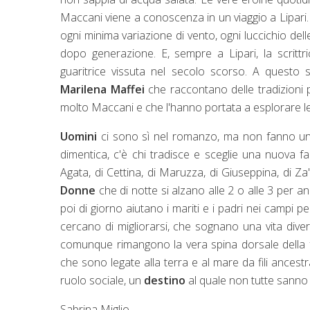
Maccani viene a conoscenza in un viaggio a Lipar
ogni minima variazione di vento, ogni luccichio dell
dopo generazione. E, sempre a Lipari, la scrittr
guaritrice vissuta nel secolo scorso. A questo sp
Marilena Maffei
che raccontano delle tradizioni pi
molto Maccani e che l'hanno portata a esplorare le 
Uomini
ci sono sì nel romanzo, ma non fanno una 
dimentica, c'è chi tradisce e sceglie una nuova fam
Agata, di Cettina, di Maruzza, di Giuseppina, di Za'
Donne
che di notte si alzano alle 2 o alle 3 per a
poi di giorno aiutano i mariti e i padri nei campi 
cercano di migliorarsi, che sognano una vita div
comunque rimangono la vera spina dorsale della 
che sono legate alla terra e al mare da fili ancest
ruolo sociale, un
destino
al quale non tutte sanno ri
Sabrina Miglio