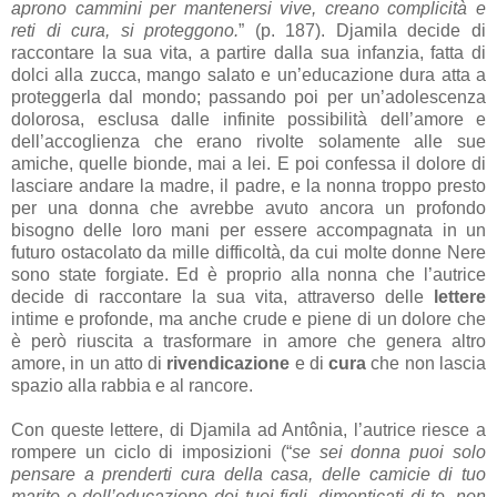
aprono cammini per mantenersi vive, creano complicità e
reti di cura, si proteggono.
” (p. 187). Djamila decide di
raccontare la sua vita, a partire dalla sua infanzia, fatta di
dolci alla zucca, mango salato e un’educazione dura atta a
proteggerla dal mondo; passando poi per un’adolescenza
dolorosa, esclusa dalle infinite possibilità dell’amore e
dell’accoglienza che erano rivolte solamente alle sue
amiche, quelle bionde, mai a lei. E poi confessa il dolore di
lasciare andare la madre, il padre, e la nonna troppo presto
per una donna che avrebbe avuto ancora un profondo
bisogno delle loro mani per essere accompagnata in un
futuro ostacolato da mille difficoltà, da cui molte donne Nere
sono state forgiate. Ed è proprio alla nonna che l’autrice
decide di raccontare la sua vita, attraverso delle
lettere
intime e profonde, ma anche crude e piene di un dolore che
è però riuscita a trasformare in amore che genera altro
amore, in un atto di
rivendicazione
e di
cura
che non lascia
spazio alla rabbia e al rancore.
Con queste lettere, di Djamila ad Antônia, l’autrice riesce a
rompere un ciclo di imposizioni (“
se sei donna puoi solo
pensare a prenderti cura della casa, delle camicie di tuo
marito e dell’educazione dei tuoi figli, dimenticati di te, non