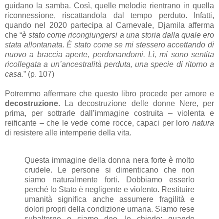
guidano la samba. Così, quelle melodie rientrano in quella
riconnessione, riscattandola dal tempo perduto. Infatti,
quando nel 2020 partecipa al Carnevale, Djamila afferma
che “
è stato come ricongiungersi a una storia dalla quale ero
stata allontanata. È stato come se mi stessero accettando di
nuovo a braccia aperte, perdonandomi. Lì, mi sono sentita
ricollegata a un’ancestralità perduta, una specie di ritorno a
casa.
” (p. 107)
Potremmo affermare che questo libro procede per amore e
decostruzione
. La decostruzione delle donne Nere, per
prima, per sottrarle dall’immagine costruita – violenta e
reificante – che le vede come rocce, capaci per loro
natura
di resistere alle intemperie della vita.
Questa immagine della donna nera forte è molto
crudele. Le persone si dimenticano che non
siamo naturalmente forti. Dobbiamo esserlo
perché lo Stato è negligente e violento. Restituire
umanità significa anche assumere fragilità e
dolori propri della condizione umana. Siamo rese
subalterne o siamo dee. Io chiedo: quando