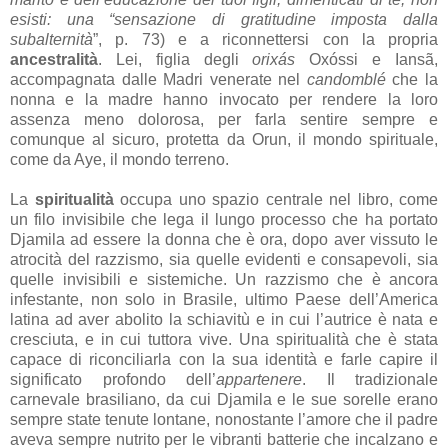
esisti: una “sensazione di gratitudine imposta dalla
subalternità
”, p. 73) e a riconnettersi con la propria
ancestralità
. Lei, figlia degli
orixás
Oxóssi e Iansã,
accompagnata dalle Madri venerate nel
candomblé
che la
nonna e la madre hanno invocato per rendere la loro
assenza meno dolorosa, per farla sentire sempre e
comunque al sicuro, protetta da Orun, il mondo spirituale,
come da Aye, il mondo terreno.
La
spiritualità
occupa uno spazio centrale nel libro, come
un filo invisibile che lega il lungo processo che ha portato
Djamila ad essere la donna che è ora, dopo aver vissuto le
atrocità del razzismo, sia quelle evidenti e consapevoli, sia
quelle invisibili e sistemiche. Un razzismo che è ancora
infestante, non solo in Brasile, ultimo Paese dell’America
latina ad aver abolito la schiavitù e in cui l’autrice è nata e
cresciuta, e in cui tuttora vive. Una spiritualità che è stata
capace di riconciliarla con la sua identità e farle capire il
significato profondo dell’
appartenere
. Il tradizionale
carnevale brasiliano, da cui Djamila e le sue sorelle erano
sempre state tenute lontane, nonostante l’amore che il padre
aveva sempre nutrito per le vibranti batterie che incalzano e