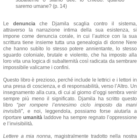
saremo umane? (p. 14)
Le
denuncia
che Djamila scaglia contro il sistema,
attraverso la narrazione intima della sua esistenza, si
impone come denuncia corale, in cui l’autrice con la sua
scrittura tiene insieme tutta una genealogia di donne Nere
che hanno subìto lo stesso potere annientante, lo stesso
sguardo coloniale, brutale e violento, che ha imposto alla
loro vita una logica di subalternità così radicata da sembrare
impossibile valicarne i confini.
Questo libro è prezioso, perché include le lettrici e i lettori in
una presa di coscienza, e di responsabilità, verso l’Altro. Un
insegnamento alla cura, di cui al giorno d’oggi sembra venir
sempre più meno il significato. Djamila ha scritto questo
libro “
per rompere l’ennesimo ciclo imposto da mani
invisibili
”, e noi, leggendola, possiamo forse aiutarla a
riportare
umanità
laddove ha sempre regnato l’oppressione
e l’invisibilità.
Lettere a mia nonna
, magistralmente tradotto nella nostra