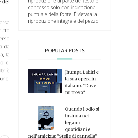
riproduzione di parte del testo è
e del
concessa solo con indicazione
puntuale della fonte. È vietata la
riproduzione integrale del pezzo.
carsa
tutto
verso
la da
POPULAR POSTS
a, la
o, di
tri è
Jhumpa Lahiri e
cuno.
la sua opera in
italiano: "Dove
mi trovo"
Quando l’odio si
insinua nei
legami
quotidiani e
nell’amicizia: “Stelle di cannella”