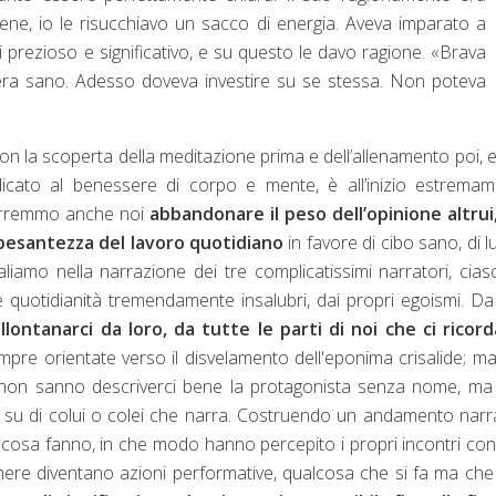
ne, io le risucchiavo un sacco di energia. Aveva imparato a
prezioso e significativo, e su questo le davo ragione. «Brava
era sano. Adesso doveva investire su se stessa. Non poteva
a con la scoperta della meditazione prima e dell’allenamento poi, 
dicato al benessere di corpo e mente, è all’inizio estrema
vorremmo anche noi
abbandonare il peso dell’opinione altrui
pesantezza del lavoro quotidiano
in favore di cibo sano, di l
aliamo nella narrazione dei tre complicatissimi narratori, cia
ie quotidianità tremendamente insalubri, dai propri egoismi. D
ontanarci da loro, da tutte le parti di noi che ci ricord
pre orientate verso il disvelamento dell'eponima crisalide; ma
 non sanno descriverci bene la protagonista senza nome, ma
su di colui o colei che narra. Costruendo un andamento narr
 cosa fanno, in che modo hanno percepito i propri incontri con
enere diventano azioni performative, qualcosa che si fa ma ch