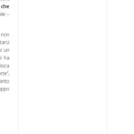
 che
ile –
i non
tarci
i: un
he ha
isica
rte”,
anto
roppo