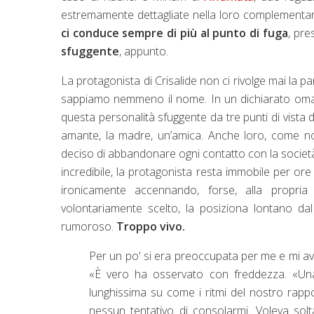
estremamente dettagliate nella loro complementari
ci conduce sempre di più al punto di fuga
, pre
sfuggente
, appunto.
La protagonista di Crisalide non ci rivolge mai la p
sappiamo nemmeno il nome. In un dichiarato om
questa personalità sfuggente da tre punti di vista d
amante, la madre, un’amica. Anche loro, come no
deciso di abbandonare ogni contatto con la società 
incredibile, la protagonista resta immobile per ore
ironicamente accennando, forse, alla propria
volontariamente scelto, la posiziona lontano da
rumoroso.
Troppo vivo.
Per un po' si era preoccupata per me e mi a
«È vero ha osservato con freddezza. «Un
lunghissima su come i ritmi del nostro rap
nessun tentativo di consolarmi. Voleva sol