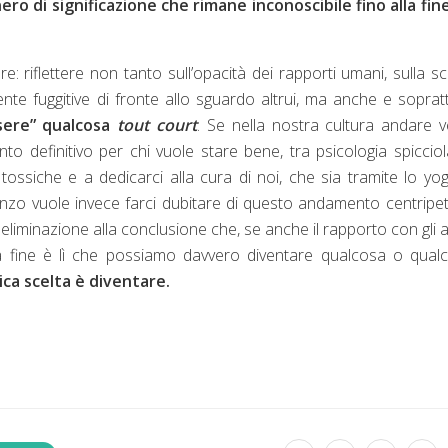
ero di significazione che rimane inconoscibile fino alla fin
: riflettere non tanto sull’opacità dei rapporti umani, sulla s
ente fuggitive di fronte allo sguardo altrui, ma anche e soprat
ssere” qualcosa
tout court
. Se nella nostra cultura andare 
to definitivo per chi vuole stare bene, tra psicologia spiccio
ssiche e a dedicarci alla cura di noi, che sia tramite lo yog
manzo vuole invece farci dubitare di questo andamento centripet
eliminazione alla conclusione che, se anche il rapporto con gli al
lla fine è lì che possiamo davvero diventare qualcosa o qual
nica scelta è diventare.