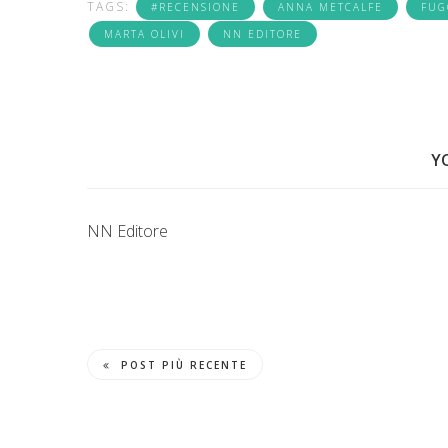
TAGS:
#RECENSIONE
ANNA METCALFE
FUG
MARTA OLIVI
NN EDITORE
Y
NN Editore
POST PIÙ RECENTE