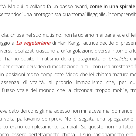
tà. Ma qui la collana fa un passo avanti,
come in una spirale
sentandoci una protagonista quantomai illeggibile, incomprensib
arola; chiusa nel suo mutismo, non la udiamo mai parlare, e di le
aggio a
La vegetariana
di Han Kang, l’autrice decide di presen
iversi, localizzati ciascuno a un’angolazione diversa intorno a le
i, hanno subito il mutismo della protagonista di
Crisalide
, c
per creare dei video di meditazione in cui, con una prestanza f
 in posizioni molto complicate. Video che lei chiama “nature mo
 assenza di vitalità, al proprio immobilismo che, per qu
l flusso vitale del mondo che la circonda: troppo mobile, t
veva dato dei consigli, ma adesso non mi faceva mai domande.
a volta parlavamo sempre». Ne è seguita una spiegazione
porto erano completamente cambiati. Su questo non ha fatto
tanto essere perfettamente chiara. Il suo ragionamento era