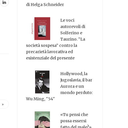
di Helga Schneider
Le voci
autorevoli di
Solferino e
Taurino. “La
società sospesa” contro la
precarietà lavorativa ed
esistenziale del presente
Hollywood, la
Jugoslavia, il bar
Aurora e un
mondo perduto:
Wu Ming, "54"
«Tu pensi che
possa essersi
fatto del male?»