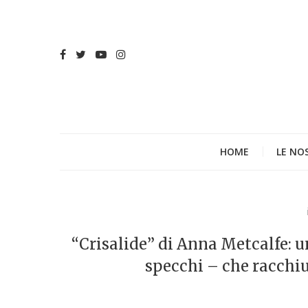
HOME
LE NO
“Crisalide” di Anna Metcalfe: un
specchi – che racchi