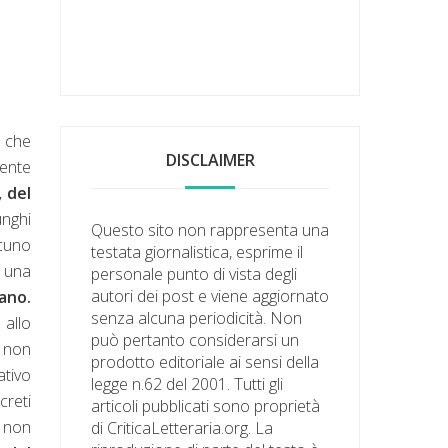
e che
DISCLAIMER
mente
, del
unghi
Questo sito non rappresenta una
scuno
testata giornalistica, esprime il
a una
personale punto di vista degli
autori dei post e viene aggiornato
ano.
senza alcuna periodicità. Non
 allo
può pertanto considerarsi un
 non
prodotto editoriale ai sensi della
ativo
legge n.62 del 2001. Tutti gli
creti
articoli pubblicati sono proprietà
e non
di CriticaLetteraria.org. La