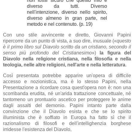
non fossi sicuro che questo mio è
diverso da tutti. Diverso
nell'intenzione, diverso nello spirito,
diverso almeno in gran parte, nel
metodo e nel contenuto. (p. 19)
Con uno stile avvincente e diretto, Giovanni Papini
ripercorre da un punto di vista, a suo dire, inusuale («
questo
è il primo libro sul Diavolo scritto da un cristiano, secondo il
senso più profondo del Cristianesimo
»)
la figura del
Diavolo nella religione cristiana, nella filosofia e nella
teologia, nelle altre religioni, nell'arte e nella letteratura
.
Così presentata potrebbe apparire un'opera di difficile
accesso e nozionistica, ma è lo stesso Papini, nella
Presentazione a ricordare cosa quest'opera non è: non una
scorribanda erudita, né un'arida trattazione concettuale, né
tantomeno un prontuario ascetico per proteggere le anime
dagli assalti del demonio. Papini intanto parte dalla
convinzione che il Diavolo esista e che se lo spirito
illuminista che è soffiato in Europa ha fatto sì che il
razionalismo di filosofi e dell'intellighenzia borghese
irridesse l'esistenza del Diavolo,