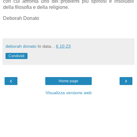
con cui affronta uno dei problemi più spinosi e insolubili
della filosofia e della religione.
Deborah Donato
deborah donato
In data...
6.10.23
Condividi
‹
›
Home page
Visualizza versione web