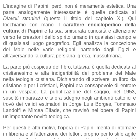
L'indagine di Papini, però, non è meramente estetica. Una
parte analogamente interessante è quella dedicata ai
Diavoli stranieri
(questo il titolo del capitolo XI). Qui
tocchiamo con mano il
carattere enciclopedico della
cultura di Papini
e la sua smisurata curiosità e attenzione
verso le creazioni dello spirito umano in qualsiasi campo e
di qualsiasi luogo geografico. Egli analizza la concezione
del Male nelle varie religioni, partendo dagli Egizi e
attraversando la cultura persiana, greca, mussulmana.
La parte più cospicua del libro, tuttavia, è quella dedicata al
cristianesimo e alla indigeribilità del problema del Male
nella teologia cristiana. Dichiarando di scrivere un libro da
cristiano e per i cristiani, Papini era consapevole di entrare
in un vespaio. La pubblicazione del saggio, nel
1953
,
suscitò imbarazzo e talora sdegno negli ambienti cattolici e
trovò dei validi estimatori in Jorge Luis Borges, Tommaso
Landolfi e Mircea Eliade, che ravvisò nell'opera di Papini
un'importante novità teologica.
Per questi e altri motivi, l'opera di Papini merita di ritornare
in libreria e all'attenzione dei lettori, proprio per lo stile agile