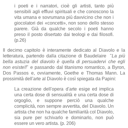
i poeti e i narratori, cioè gli artisti, tanto più
sensibili agli effluvi spirituali e che conoscono la
vita umana e sovrumana più davvicino che non i
giocolatori dei «concetti», non sono dello stesso
parere. Già da qualche secolo i poeti hanno
preso il posto disertato dai teologi e dai filosofi.
(p.26)
Il decimo capitolo è interamente dedicato al Diavolo e la
letteratura, partendo dalla citazione di Baudelaire "
La più
bella astuzia del diavolo è quella di persuadervi che egli
non esiste!!
" e passando dal titanismo romantico, a Byron,
Dos Passos e, ovviamente, Goethe e Thomas Mann. La
prossimità dell'arte al Diavolo è così spiegata da Papini:
La creazione dell'opera d'arte esige ed implica
una certa dose di sensualità e una certa dose di
orgoglio, e suppone perciò una qualche
complicità, non sempre avvertita, del Diavolo. Un
artista che non ha qualche familiarità col Diavolo,
sia pure per schivarlo e dominarlo, non può
essere un vero artista. (p. 206)