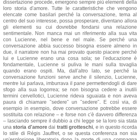
dissertazione procede, emergono sempre più elementi della
loro storia d'amore. Tutte le caratteristiche che vengono
elencate come basilari perché la conversazione, tema al
centro del suo interesse, possa prosperare, diventano allora
gli elementi su cui dovrebbe fondarsi una relazione
sentimentale. Non manca mai un riferimento alla sua vita
con Lucienne, nel bene e nel male. Se perché una
conversazione abbia successo bisogna essere almeno in
due, il narratore non ha mai provato questo piacere perché
lui e Lucienne erano una cosa sola; se l'educazione è
fondamentale, Lucienne si puliva le mani sulla tovaglia
quando erano ospiti. Ma, dall'altro lato, se perché la
conversazione funzioni serve anche il silenzio, Lucienne,
mentre lui parlava, imburrava il pane permettendogli di dare
sfogo alla sua logorrea; se non bisogna cedere a inutili
termini cervellotici, Lucienne rideva sguaiata e non aveva
paura di chiamare "sedere" un "sedere". E così via, di
esempio in esempio, dove conversazione potrebbe essere
sostituita con relazione – e forse non c'è davvero differenza
– lasciando sempre il dubbio a chi legge se la loro sia stata
una
storia d'amore
dai
tratti grotteschi
, e in questo ricorda
lo stile di Régis Jauffret, o se questa conferenza non sia
un'esplosione liberatoria dopo la morte di una compagna