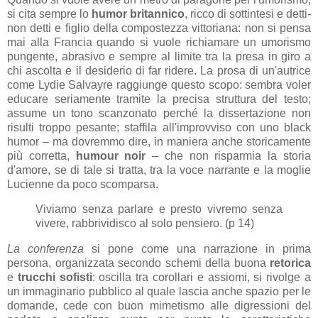
si cita sempre lo
humor britannico
, ricco di sottintesi e detti-
non detti e figlio della compostezza vittoriana: non si pensa
mai alla Francia quando si vuole richiamare un umorismo
pungente, abrasivo e sempre al limite tra la presa in giro a
chi ascolta e il desiderio di far ridere. La prosa di un'autrice
come Lydie Salvayre raggiunge questo scopo: sembra voler
educare seriamente tramite la precisa struttura del testo;
assume un tono scanzonato perché la dissertazione non
risulti troppo pesante; staffila all'improvviso con uno black
humor – ma dovremmo dire, in maniera anche storicamente
più corretta,
humour noir
– che non risparmia la storia
d'amore, se di tale si tratta, tra la voce narrante e la moglie
Lucienne da poco scomparsa.
Viviamo senza parlare e presto vivremo senza
vivere, rabbrividisco al solo pensiero. (p 14)
La conferenza
si pone come una narrazione in prima
persona, organizzata secondo schemi della buona
retorica
e
trucchi sofisti
: oscilla tra corollari e assiomi, si rivolge a
un immaginario pubblico al quale lascia anche spazio per le
domande, cede con buon mimetismo alle digressioni del