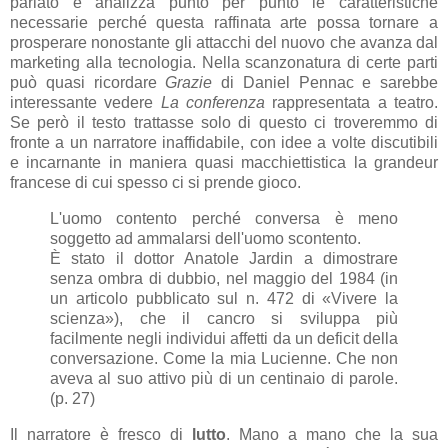
parlato e analizza punto per punto le caratteristiche
necessarie perché questa raffinata arte possa tornare a
prosperare nonostante gli attacchi del nuovo che avanza dal
marketing alla tecnologia. Nella scanzonatura di certe parti
può quasi ricordare
Grazie
di Daniel Pennac e sarebbe
interessante vedere
La conferenza
rappresentata a teatro.
Se però il testo trattasse solo di questo ci troveremmo di
fronte a un narratore inaffidabile, con idee a volte discutibili
e incarnante in maniera quasi macchiettistica la grandeur
francese di cui spesso ci si prende gioco.
L'uomo contento perché conversa è meno
soggetto ad ammalarsi dell'uomo scontento.
È stato il dottor Anatole Jardin a dimostrare
senza ombra di dubbio, nel maggio del 1984 (in
un articolo pubblicato sul n. 472 di «Vivere la
scienza»), che il cancro si sviluppa più
facilmente negli individui affetti da un deficit della
conversazione. Come la mia Lucienne. Che non
aveva al suo attivo più di un centinaio di parole.
(p. 27)
Il narratore è fresco di
lutto
. Mano a mano che la sua