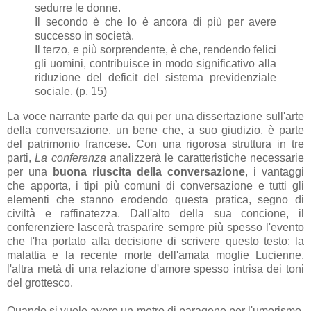
sedurre le donne.
Il secondo è che lo è ancora di più per avere
successo in società.
Il terzo, e più sorprendente, è che, rendendo felici
gli uomini, contribuisce in modo significativo alla
riduzione del deficit del sistema previdenziale
sociale. (p. 15)
La voce narrante parte da qui per una dissertazione sull'arte
della conversazione, un bene che, a suo giudizio, è parte
del patrimonio francese. Con una rigorosa struttura in tre
parti,
La conferenza
analizzerà le caratteristiche necessarie
per una
buona riuscita della conversazione
, i vantaggi
che apporta, i tipi più comuni di conversazione e tutti gli
elementi che stanno erodendo questa pratica, segno di
civiltà e raffinatezza. Dall'alto della sua concione, il
conferenziere lascerà trasparire sempre più spesso l'evento
che l'ha portato alla decisione di scrivere questo testo: la
malattia e la recente morte dell'amata moglie Lucienne,
l'altra metà di una relazione d'amore spesso intrisa dei toni
del grottesco.
Quando si vuole avere un metro di paragone per l'umorismo,