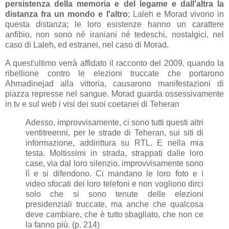
persistenza della memoria e del legame e dall'altra la
distanza fra un mondo e l'altro
; Laleh e Morad vivono in
questa distanza; le loro esistenze hanno un carattere
anfibio, non sono né iraniani né tedeschi, nostalgici, nel
caso di Laleh, ed estranei, nel caso di Morad.
A quest'ultimo verrà affidato il racconto del 2009, quando la
ribellione contro le elezioni truccate che portarono
Ahmadinejad alla vittoria, causarono manifestazioni di
piazza represse nel sangue. Morad guarda ossessivamente
in tv e sul web i visi dei suoi coetanei di Teheran
Adesso, improvvisamente, ci sono tutti questi altri
ventitreenni, per le strade di Teheran, sui siti di
informazione, addirittura su RTL. E nella mia
testa. Moltissimi in strada, strappati dalle loro
case, via dal loro silenzio, improvvisamente sono
lì e si difendono. Ci mandano le loro foto e i
video sfocati dei loro telefoni e non vogliono dirci
solo che si sono tenute delle elezioni
presidenziali truccate, ma anche che qualcosa
deve cambiare, che è tutto sbagliato, che non ce
la fanno più. (p. 214)