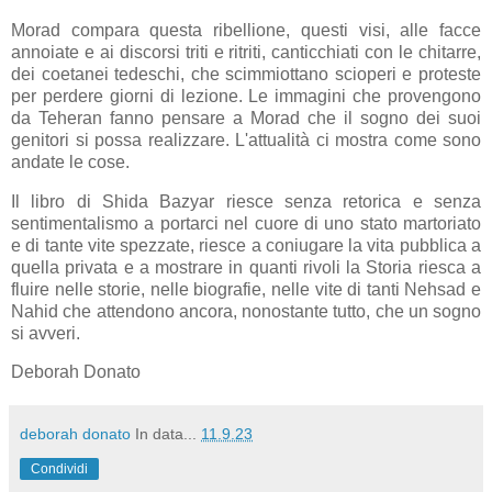
Morad compara questa ribellione, questi visi, alle facce
annoiate e ai discorsi triti e ritriti, canticchiati con le chitarre,
dei coetanei tedeschi, che scimmiottano scioperi e proteste
per perdere giorni di lezione. Le immagini che provengono
da Teheran fanno pensare a Morad che il sogno dei suoi
genitori si possa realizzare. L'attualità ci mostra come sono
andate le cose.
Il libro di Shida Bazyar riesce senza retorica e senza
sentimentalismo a portarci nel cuore di uno stato martoriato
e di tante vite spezzate, riesce a coniugare la vita pubblica a
quella privata e a mostrare in quanti rivoli la Storia riesca a
fluire nelle storie, nelle biografie, nelle vite di tanti Nehsad e
Nahid che attendono ancora, nonostante tutto, che un sogno
si avveri.
Deborah Donato
deborah donato
In data...
11.9.23
Condividi