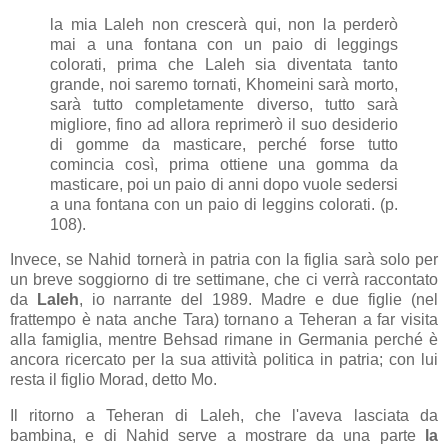
la mia Laleh non crescerà qui, non la perderò
mai a una fontana con un paio di leggings
colorati, prima che Laleh sia diventata tanto
grande, noi saremo tornati, Khomeini sarà morto,
sarà tutto completamente diverso, tutto sarà
migliore, fino ad allora reprimerò il suo desiderio
di gomme da masticare, perché forse tutto
comincia così, prima ottiene una gomma da
masticare, poi un paio di anni dopo vuole sedersi
a una fontana con un paio di leggins colorati. (p.
108).
Invece, se Nahid tornerà in patria con la figlia sarà solo per
un breve soggiorno di tre settimane, che ci verrà raccontato
da
Laleh
, io narrante del 1989. Madre e due figlie (nel
frattempo è nata anche Tara) tornano a Teheran a far visita
alla famiglia, mentre Behsad rimane in Germania perché è
ancora ricercato per la sua attività politica in patria; con lui
resta il figlio Morad, detto Mo.
Il ritorno a Teheran di Laleh, che l'aveva lasciata da
bambina, e di Nahid serve a mostrare da una parte
la