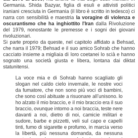
Germania. Shida Bazyar, figlia di esuli e attivisti politici
iraniani cresciuta in Germania (il libro è scritto in tedesco) ci
narra con sensibilità e maestria
la voragine di violenza e
oscurantismo che ha inghiottito l'Iran
dalla Rivoluzione
del 1979, nonostante le premesse e i sogni dei giovani
rivoluzionari.
Si parte proprio da queste, nel capitolo affidato a Behsad,
che narra il 1979; Behsad e il suo amico Sohrab che hanno
cacciato insieme a migliaia di loro coetanei lo scià e hanno
sognato una società giusta e libera, lontana dai diktat
statunitensi.
La voce mia e di Sohrab hanno scagliato gli
slogan nel caldo cielo invernale, le nostre voci
da fumatore, che non sono più voci di bambini,
che sono così abituate a risuonare all'unisono. Io
ho alzato il mio braccio, e il mio braccio era il suo
braccio, ovunque intorno a noi braccia, teste nere
davanti a noi, dietro di noi, camicie militari e
sudore, barbe e pizzetti, veli sul capo e capelli
tinti, fumo di sigarette e profumo, in marcia verso
la libertà, più nessuna domanda, da nessuna