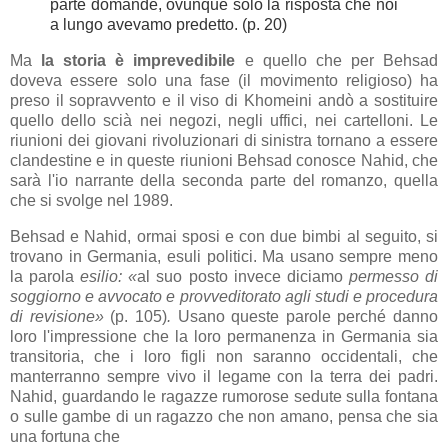
parte domande, ovunque solo la risposta che noi
a lungo avevamo predetto. (p. 20)
Ma
la storia è imprevedibile
e quello che per Behsad
doveva essere solo una fase (il movimento religioso) ha
preso il sopravvento e il viso di Khomeini andò a sostituire
quello dello scià nei negozi, negli uffici, nei cartelloni. Le
riunioni dei giovani rivoluzionari di sinistra tornano a essere
clandestine e in queste riunioni Behsad conosce Nahid, che
sarà l'io narrante della seconda parte del romanzo, quella
che si svolge nel 1989.
Behsad e Nahid, ormai sposi e con due bimbi al seguito, si
trovano in Germania, esuli politici. Ma usano sempre meno
la parola
esilio: «
al suo posto invece diciamo
permesso di
soggiorno e avvocato e provveditorato agli studi e procedura
di revisione»
(p. 105)
.
Usano queste parole perché danno
loro l'impressione che la loro permanenza in Germania sia
transitoria, che i loro figli non saranno occidentali, che
manterranno sempre vivo il legame con la terra dei padri.
Nahid, guardando le ragazze rumorose sedute sulla fontana
o sulle gambe di un ragazzo che non amano, pensa che sia
una fortuna che