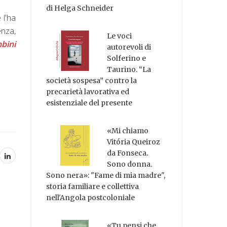
di Helga Schneider
 l'ha
enza,
Le voci
bini
autorevoli di
Solferino e
Taurino. “La
società sospesa” contro la
precarietà lavorativa ed
esistenziale del presente
«Mi chiamo
Vitória Queiroz
da Fonseca.
Sono donna.
Sono nera»: "Fame di mia madre",
storia familiare e collettiva
nell'Angola postcoloniale
«Tu pensi che