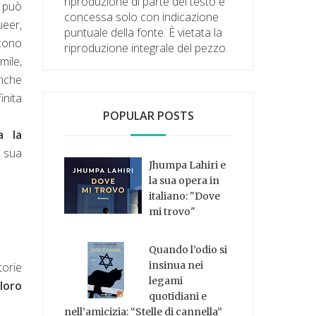
riproduzione di parte del testo è
i può
concessa solo con indicazione
ueer,
puntuale della fonte. È vietata la
ucono
riproduzione integrale del pezzo.
mile,
anche
inita
POPULAR POSTS
 la
a sua
Jhumpa Lahiri e
la sua opera in
italiano: "Dove
mi trovo"
Quando l’odio si
insinua nei
torie
legami
loro
quotidiani e
nell’amicizia: “Stelle di cannella”