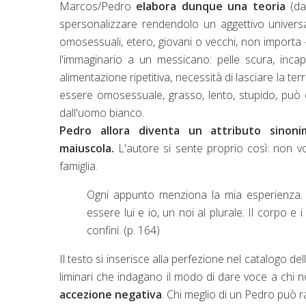
Marcos/Pedro
elabora dunque una teoria
(da 
spersonalizzare rendendolo un aggettivo universale
omosessuali, etero, giovani o vecchi, non importa 
l'immaginario a un messicano: pelle scura, incap
alimentazione ripetitiva, necessità di lasciare la te
essere omosessuale, grasso, lento, stupido, può e
dall'uomo bianco.
Pedro allora diventa un attributo sinoni
maiuscola.
L'autore si sente proprio così: non vo
famiglia.
Ogni appunto menziona la mia esperienza. Un
essere lui e io, un noi al plurale. Il corpo e
confini. (p. 164)
Il testo si inserisce alla perfezione nel catalogo del
liminari che indagano il modo di dare voce a chi n
accezione negativa
. Chi meglio di un Pedro può 