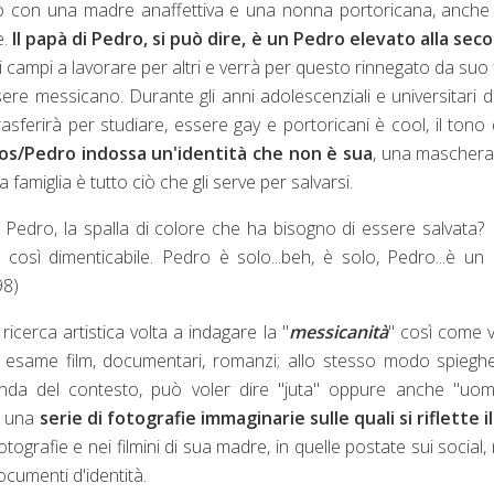
rto con una madre anaffettiva e una nonna portoricana, anche 
e.
Il papà di Pedro, si può dire, è un Pedro elevato alla sec
ei campi a lavorare per altri e verrà per questo rinnegato da suo f
ere messicano. Durante gli anni adolescenziali e universitari d
asferirà per studiare, essere gay e portoricani è cool, il tono 
os/Pedro indossa un'identità che non è sua
, una maschera
 famiglia è tutto ciò che gli serve per salvarsi.
o? Pedro, la spalla di colore che ha bisogno di essere salvata?
 così dimenticabile. Pedro è solo...beh, è solo, Pedro...è un
98)
ricerca artistica volta a indagare la "
messicanità
" così come 
 esame film, documentari, romanzi; allo stesso modo spieghe
nda del contesto, può voler dire "juta" oppure anche "uom
a una
serie di fotografie immaginarie sulle quali si riflette i
fotografie e nei filmini di sua madre, in quelle postate sui social, 
ocumenti d'identità.