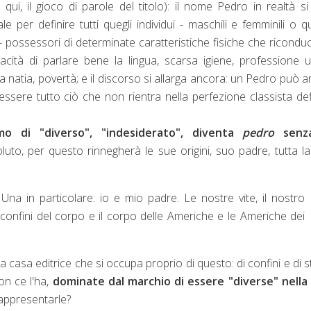
qui, il gioco di parole del titolo): il nome Pedro in realtà s
 per definire tutti quegli individui - maschili e femminili o q
- possessori di determinate caratteristiche fisiche che ricond
acità di parlare bene la lingua, scarsa igiene, professione u
rra natia, povertà; e il discorso si allarga ancora: un Pedro può 
ssere tutto ciò che non rientra nella perfezione classista def
mo di "diverso", "indesiderato", diventa
pedro
senza
luto, per questo rinnegherà le sue origini, suo padre, tutta l
a in particolare: io e mio padre. Le nostre vite, il nostro
 i confini del corpo e il corpo delle Americhe e le Americhe dei
la casa editrice che si occupa proprio di questo: di confini e di s
on ce l'ha,
dominate dal marchio di essere "diverse" nella 
rappresentarle?