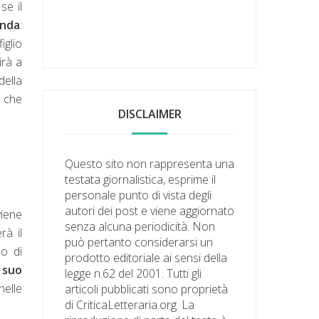
se il
onda
:
iglio
irà a
della
 che
DISCLAIMER
Questo sito non rappresenta una
testata giornalistica, esprime il
personale punto di vista degli
autori dei post e viene aggiornato
viene
senza alcuna periodicità. Non
rà il
può pertanto considerarsi un
o di
prodotto editoriale ai sensi della
l suo
legge n.62 del 2001. Tutti gli
nelle
articoli pubblicati sono proprietà
di CriticaLetteraria.org. La