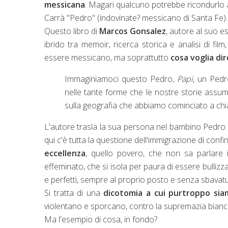
messicana
. Magari qualcuno potrebbe ricondurlo 
Carrà "Pedro" (indovinate? messicano di Santa Fe).
Questo libro di
Marcos Gonsalez
, autore al suo 
ibrido tra memoir, ricerca storica e analisi di fil
essere messicano, ma soprattutto
cosa voglia di
Immaginiamoci questo Pedro,
Papi
, un Pedr
nelle tante forme che le nostre storie assum
sulla geografia che abbiamo cominciato a ch
L'autore trasla la sua persona nel bambino Pedro:
qui c'è tutta la questione dell'immigrazione di con
eccellenza
, quello povero, che non sa parlare 
effeminato, che si isola per paura di essere bullizz
e perfetti, sempre al proprio posto e senza sbavatu
Si tratta di una
dicotomia a cui purtroppo sia
violentano e sporcano, contro la supremazia bianca
Ma l'esempio di cosa, in fondo?