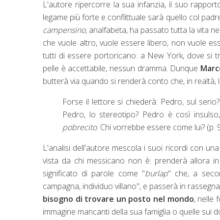
L'autore ripercorre la sua infanzia, il suo rappo
legame più forte e conflittuale sarà quello col padr
campensino
, analfabeta, ha passato tutta la vita n
che vuole altro, vuole essere libero, non vuole ess
tutti di essere portoricano: a New York, dove si tr
pelle è accettabile, nessun dramma. Dunque
Marc
butterà via quando si renderà conto che, in realtà, la
Forse il lettore si chiederà: Pedro, sul seri
Pedro, lo stereotipo? Pedro è così insulso,
pobrecito
. Chi vorrebbe essere come lui? (p. 
L'analisi dell'autore mescola i suoi ricordi con una 
vista da chi messicano non è: prenderà allora in
significato di parole come "
burlap
" che, a seco
campagna, individuo villano", e passerà in rassegn
bisogno di trovare un posto nel mondo
, nelle 
immagine mancanti della sua famiglia o quelle sui d