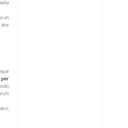
aella
ma un
 dire
unque
 per
 modo
anchi
vano,