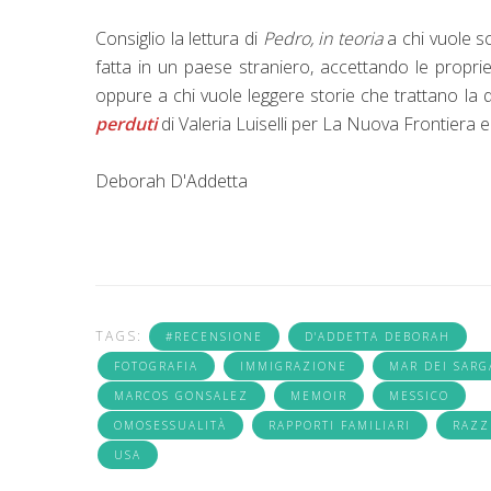
Consiglio la lettura di
Pedro, in teoria
a chi vuole sc
fatta in un paese straniero, accettando le propr
oppure a chi vuole leggere storie che trattano la
perduti
di Valeria Luiselli per La Nuova Frontiera 
Deborah D'Addetta
TAGS:
#RECENSIONE
D'ADDETTA DEBORAH
FOTOGRAFIA
IMMIGRAZIONE
MAR DEI SARG
MARCOS GONSALEZ
MEMOIR
MESSICO
OMOSESSUALITÀ
RAPPORTI FAMILIARI
RAZZ
USA