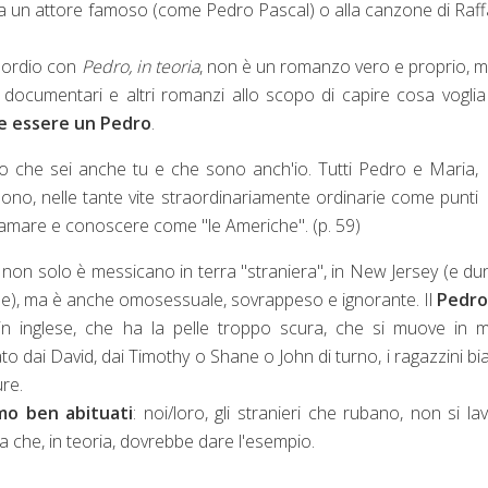
a un attore famoso (come Pedro Pascal) o alla canzone di Raff
esordio con
Pedro, in teoria
, non è un romanzo vero e proprio, 
m, documentari e altri romanzi allo scopo di capire cosa voglia
re essere un Pedro
.
o che sei anche tu e che sono anch'io. Tutti Pedro e Maria,
ono, nelle tante vite straordinariamente ordinarie come punti
iamare e conoscere come "le Americhe". (p. 59)
 non solo è messicano in terra "straniera", in New Jersey (e d
fine), ma è anche omosessuale, sovrappeso e ignorante. Il
Pedro
in inglese, che ha la pelle troppo scura, che si muove in
ato dai David, dai Timothy o Shane o John di turno, i ragazzini bi
re.
mo ben abituati
: noi/loro, gli stranieri che rubano, non si la
 che, in teoria, dovrebbe dare l'esempio.