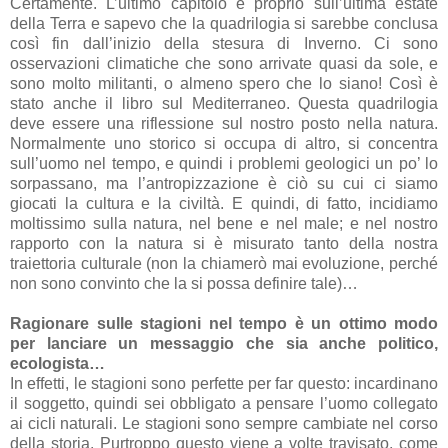
Certamente. L’ultimo capitolo è proprio sull’ultima estate
della Terra e sapevo che la quadrilogia si sarebbe conclusa
così fin dall’inizio della stesura di Inverno. Ci sono
osservazioni climatiche che sono arrivate quasi da sole, e
sono molto militanti, o almeno spero che lo siano! Così è
stato anche il libro sul Mediterraneo. Questa quadrilogia
deve essere una riflessione sul nostro posto nella natura.
Normalmente uno storico si occupa di altro, si concentra
sull’uomo nel tempo, e quindi i problemi geologici un po’ lo
sorpassano, ma l’antropizzazione è ciò su cui ci siamo
giocati la cultura e la civiltà. E quindi, di fatto, incidiamo
moltissimo sulla natura, nel bene e nel male; e nel nostro
rapporto con la natura si è misurato tanto della nostra
traiettoria culturale (non la chiamerò mai evoluzione, perché
non sono convinto che la si possa definire tale)…
Ragionare sulle stagioni nel tempo è un ottimo modo
per lanciare un messaggio che sia anche politico,
ecologista…
In effetti, le stagioni sono perfette per far questo: incardinano
il soggetto, quindi sei obbligato a pensare l’uomo collegato
ai cicli naturali. Le stagioni sono sempre cambiate nel corso
della storia. Purtroppo questo viene a volte travisato, come