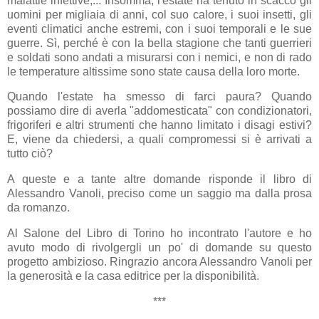
malattie infettive,... Insomma, l'estate ha tenuto in scacco gli
uomini per migliaia di anni, col suo calore, i suoi insetti, gli
eventi climatici anche estremi, con i suoi temporali e le sue
guerre. Sì, perché è con la bella stagione che tanti guerrieri
e soldati sono andati a misurarsi con i nemici, e non di rado
le temperature altissime sono state causa della loro morte.
Quando l'estate ha smesso di farci paura? Quando
possiamo dire di averla "addomesticata" con condizionatori,
frigoriferi e altri strumenti che hanno limitato i disagi estivi?
E, viene da chiedersi, a quali compromessi si è arrivati a
tutto ciò?
A queste e a tante altre domande risponde il libro di
Alessandro Vanoli, preciso come un saggio ma dalla prosa
da romanzo.
Al Salone del Libro di Torino ho incontrato l'autore e ho
avuto modo di rivolgergli un po' di domande su questo
progetto ambizioso. Ringrazio ancora Alessandro Vanoli per
la generosità e la casa editrice per la disponibilità.
***