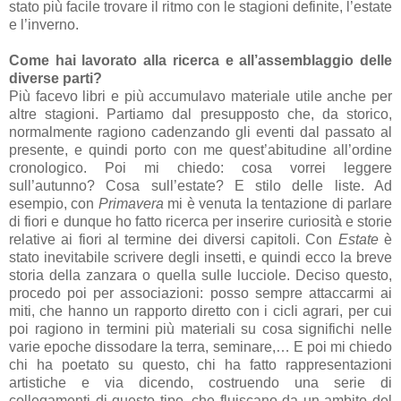
stato più facile trovare il ritmo con le stagioni definite, l’estate
e l’inverno.
Come hai lavorato alla ricerca e all’assemblaggio delle
diverse parti?
Più facevo libri e più accumulavo materiale utile anche per
altre stagioni. Partiamo dal presupposto che, da storico,
normalmente ragiono cadenzando gli eventi dal passato al
presente, e quindi porto con me quest’abitudine all’ordine
cronologico. Poi mi chiedo: cosa vorrei leggere
sull’autunno? Cosa sull’estate? E stilo delle liste. Ad
esempio, con
Primavera
mi è venuta la tentazione di parlare
di fiori e dunque ho fatto ricerca per inserire curiosità e storie
relative ai fiori al termine dei diversi capitoli. Con
Estate
è
stato inevitabile scrivere degli insetti, e quindi ecco la breve
storia della zanzara o quella sulle lucciole. Deciso questo,
procedo poi per associazioni: posso sempre attaccarmi ai
miti, che hanno un rapporto diretto con i cicli agrari, per cui
poi ragiono in termini più materiali su cosa significhi nelle
varie epoche dissodare la terra, seminare,… E poi mi chiedo
chi ha poetato su questo, chi ha fatto rappresentazioni
artistiche e via dicendo, costruendo una serie di
collegamenti di questo tipo, che fluiscano da un ambito del