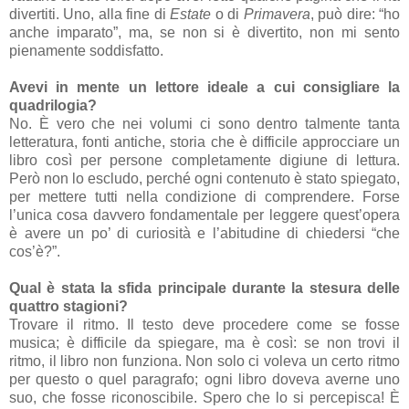
divertiti. Uno, alla fine di
Estate
o di
Primavera
, può dire: “ho
anche imparato”, ma, se non si è divertito, non mi sento
pienamente soddisfatto.
Avevi in mente un lettore ideale a cui consigliare la
quadrilogia?
No. È vero che nei volumi ci sono dentro talmente tanta
letteratura, fonti antiche, storia che è difficile approcciare un
libro così per persone completamente digiune di lettura.
Però non lo escludo, perché ogni contenuto è stato spiegato,
per mettere tutti nella condizione di comprendere. Forse
l’unica cosa davvero fondamentale per leggere quest’opera
è avere un po’ di curiosità e l’abitudine di chiedersi “che
cos’è?”.
Qual è stata la sfida principale durante la stesura delle
quattro stagioni?
Trovare il ritmo. Il testo deve procedere come se fosse
musica; è difficile da spiegare, ma è così: se non trovi il
ritmo, il libro non funziona. Non solo ci voleva un certo ritmo
per questo o quel paragrafo; ogni libro doveva averne uno
suo, che fosse riconoscibile. Spero che lo si percepisca! È