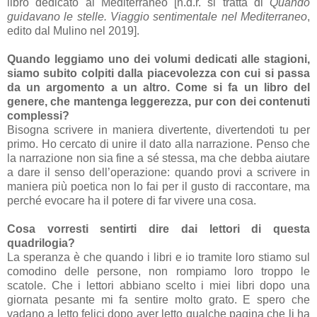
libro dedicato al Mediterraneo [n.d.r. si tratta di
Quando
guidavano le stelle. Viaggio sentimentale nel Mediterraneo
,
edito dal Mulino nel 2019].
Quando leggiamo uno dei volumi dedicati alle stagioni,
siamo subito colpiti dalla piacevolezza con cui si passa
da un argomento a un altro. Come si fa un libro del
genere, che mantenga leggerezza, pur con dei contenuti
complessi?
Bisogna scrivere in maniera divertente, divertendoti tu per
primo. Ho cercato di unire il dato alla narrazione. Penso che
la narrazione non sia fine a sé stessa, ma che debba aiutare
a dare il senso dell’operazione: quando provi a scrivere in
maniera più poetica non lo fai per il gusto di raccontare, ma
perché evocare ha il potere di far vivere una cosa.
Cosa vorresti sentirti dire dai lettori di questa
quadrilogia?
La speranza è che quando i libri e io tramite loro stiamo sul
comodino delle persone, non rompiamo loro troppo le
scatole. Che i lettori abbiano scelto i miei libri dopo una
giornata pesante mi fa sentire molto grato. E spero che
vadano a letto felici dopo aver letto qualche pagina che li ha