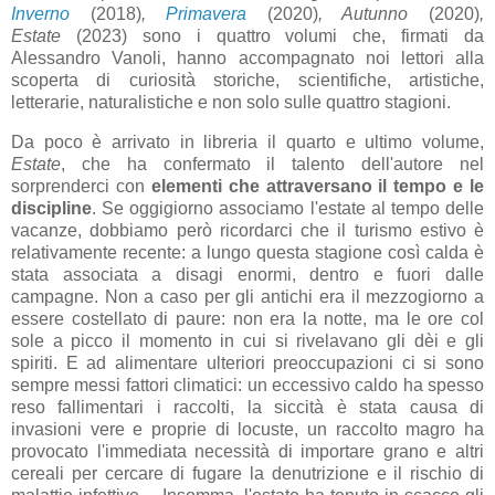
Inverno
(2018)
,
Primavera
(2020)
, Autunno
(2020)
,
Estate
(2023) sono i quattro volumi che, firmati da
Alessandro Vanoli, hanno accompagnato noi lettori alla
scoperta di curiosità storiche, scientifiche, artistiche,
letterarie, naturalistiche e non solo sulle quattro stagioni.
Da poco è arrivato in libreria il quarto e ultimo volume,
Estate
, che ha confermato il talento dell'autore nel
sorprenderci con
elementi che attraversano il tempo e le
discipline
. Se oggigiorno associamo l'estate al tempo delle
vacanze, dobbiamo però ricordarci che il turismo estivo è
relativamente recente: a lungo questa stagione così calda è
stata associata a disagi enormi, dentro e fuori dalle
campagne. Non a caso per gli antichi era il mezzogiorno a
essere costellato di paure: non era la notte, ma le ore col
sole a picco il momento in cui si rivelavano gli dèi e gli
spiriti. E ad alimentare ulteriori preoccupazioni ci si sono
sempre messi fattori climatici: un eccessivo caldo ha spesso
reso fallimentari i raccolti, la siccità è stata causa di
invasioni vere e proprie di locuste, un raccolto magro ha
provocato l'immediata necessità di importare grano e altri
cereali per cercare di fugare la denutrizione e il rischio di