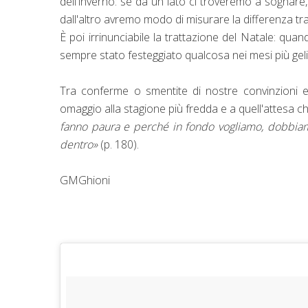
dell'inverno: se da un lato ci troveremo a sognare
dall'altro avremo modo di misurare la differenza tra
È poi irrinunciabile la trattazione del Natale: q
sempre stato festeggiato qualcosa nei mesi più geli
Tra conferme o smentite di nostre convinzioni e
omaggio alla stagione più fredda e a quell'attesa c
fanno paura e perché in fondo vogliamo, dobbiamo
dentro»
(p. 180).
GMGhioni