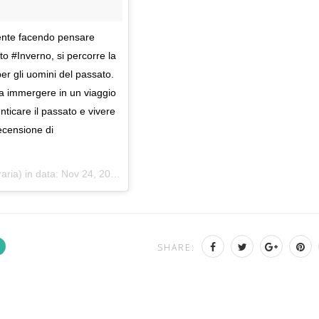
mente facendo pensare
ato #Inverno, si percorre la
er gli uomini del passato.
i fa immergere in un viaggio
enticare il passato e vivere
recensione di
raria) in data:
Nov 24, 2018 at 8:58 PST
SHARE: