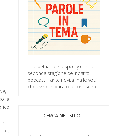
Ti aspettiamo su Spotify con la
seconda stagione del nostro
podcast! Tante novità ma le voci
che avete imparato a conoscere.
e, il
so la
orico
CERCA NEL SITO...
n po'
rici,