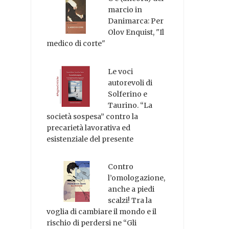
marcio in
Danimarca: Per
Olov Enquist, "Il
medico di corte"
Le voci
autorevoli di
Solferino e
Taurino. “La
società sospesa” contro la
precarietà lavorativa ed
esistenziale del presente
Contro
l’omologazione,
anche a piedi
scalzi! Tra la
voglia di cambiare il mondo e il
rischio di perdersi ne “Gli