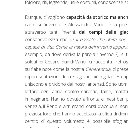
folclore, riti, leggende, usi e costumi, conoscenze sci
Dunque, ci vogliono
capacità da storico ma anch
carte sull'inverno: e Alessandro Vanoli è la per
attraverso tanti inverni,
dai tempi delle glac
consapevolezza che
«è il passato che abita noi
capace di vita. Come la natura dell'inverno appunt
esempio, da dove deriva la parola "inverno"?), si
soldati di Cesare, quindi Vanoli ci racconta i ret
su fiabe note come la nostra
Cenerentola
, ci pre
rappresentazioni della stagione più rigida... E 
uniscono e dividono dai nostri antenati. Sono uomini
lottare ogni anno contro carestie, fame, malat
immaginare. Hanno dovuto affrontare mesi ben più 
Venezia, il Reno e altri grandi corsi d'acqua si so
preziosi, loro che hanno accettato la sfida di dipin
centro di questo volumetto è possibile sfoglia