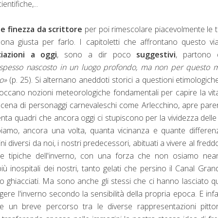
entifiche,...
e finezza da scrittore
per poi rimescolare piacevolmente le 
sona giusta per farlo. I capitoletti che affrontano questo vi
iazioni a oggi
, sono a dir poco
suggestivi
, partono d
; spesso nascosto in un luogo profondo, ma non per questo 
o»
(p. 25). Si alternano aneddoti storici a questioni etimologich
 toccano nozioni meteorologiche fondamentali per capire la vit
roscena di personaggi carnevaleschi come Arlecchino, apre pare
senta quadri che ancora oggi ci stupiscono per la vividezza delle
capiamo, ancora una volta, quanta vicinanza e quante differen
 diversi da noi, i nostri predecessori, abituati a vivere al fredd
tie tipiche dell'inverno, con una forza che non osiamo nea
inospitali dei nostri, tanto gelati che persino il Canal Gran
no ghiacciati. Ma sono anche gli stessi che ci hanno lasciato q
gere l'inverno secondo la sensibilità della propria epoca. E infat
re un breve percorso tra le diverse rappresentazioni pitto