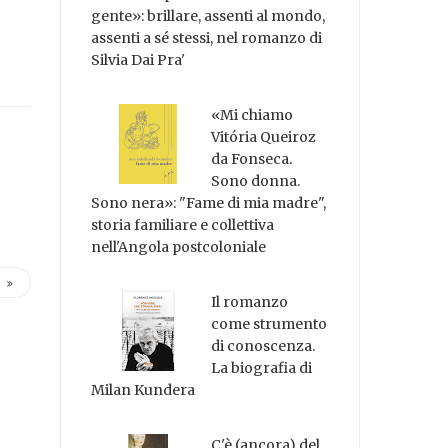
gente»: brillare, assenti al mondo,
assenti a sé stessi, nel romanzo di
Silvia Dai Pra'
«Mi chiamo
Vitória Queiroz
da Fonseca.
Sono donna.
Sono nera»: "Fame di mia madre",
storia familiare e collettiva
nell'Angola postcoloniale
Il romanzo
come strumento
di conoscenza.
La biografia di
Milan Kundera
C'è (ancora) del