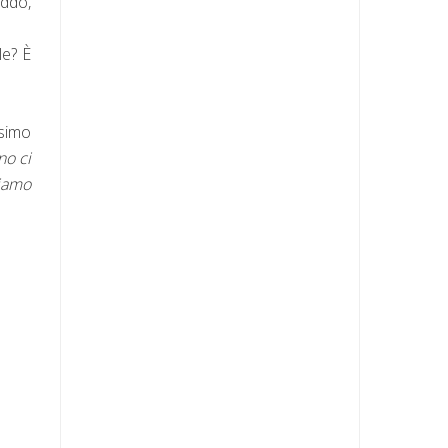
eddo,
le? È
ssimo
no ci
tiamo