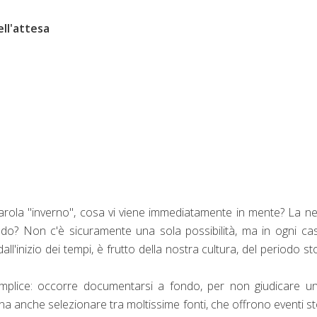
ell'attesa
rola "inverno", cosa vi viene immediatamente in mente? La nev
reddo? Non c'è sicuramente una sola possibilità, ma in ogni ca
all'inizio dei tempi, è frutto della nostra cultura, del periodo st
semplice: occorre documentarsi a fondo, per non giudicare u
na anche selezionare tra moltissime fonti, che offrono eventi sto