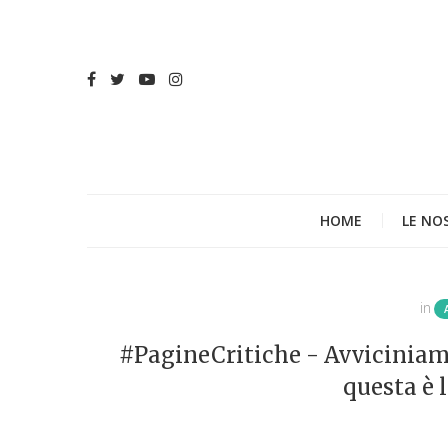
HOME
LE NO
in
#PagineCritiche - Avviciniam
questa è l