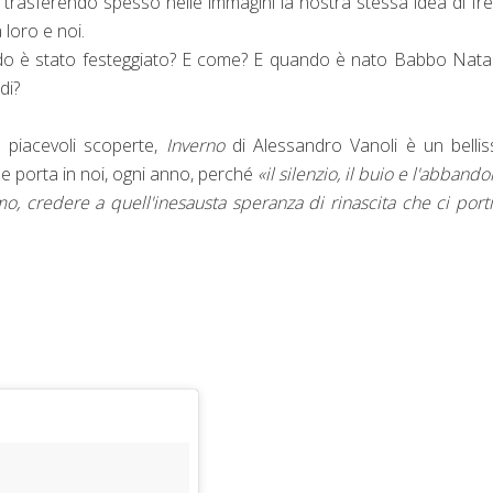
, trasferendo spesso nelle immagini la nostra stessa idea di fr
 loro e noi.
uando è stato festeggiato? E come? E quando è nato Babbo Nata
di?
 piacevoli scoperte,
Inverno
di Alessandro Vanoli è un belli
he porta in noi, ogni anno, perché
«il silenzio, il buio e l'abbando
, credere a quell'inesausta speranza di rinascita che ci por