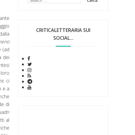
tante
aggio
CRITICALETTERARIA SUI
alla
SOCIAL...
meno
e (ad
a dei
ntesi
 loro
ze ci
o e a
nche
de di
uadri
ti al
riche