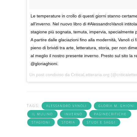
Le temperature in crollo di questi giorni stanno certa
all'inverno. Nel nuovo libro di #AlessandroVanoli intitol
stagione più sognata, temuta, impervia, specialmente p
A partire dalle glaciazioni fino alla modernità, Vanoli c
pieno di brividi tra arte, letteratura, storia, per non dim
al meglio il nostro presente inverno. Presto sul sito la 
@gloriaghioni.
Un post condiviso da
CriticaLetteraria.org
(@criticalette
TAGS:
ALESSANDRO VANOLI
GLORIA M. GHIONI
IL MULINO
INVERNO
PAGINECRITICHE
STAGIONI
STORIA
STUDI E SAGGI