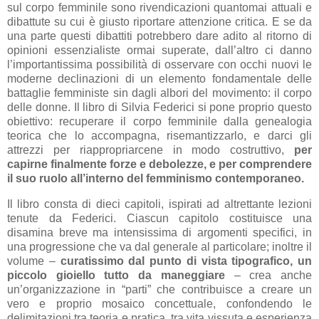
sul corpo femminile sono rivendicazioni quantomai attuali e
dibattute su cui è giusto riportare attenzione critica. E se da
una parte questi dibattiti potrebbero dare adito al ritorno di
opinioni essenzialiste ormai superate, dall’altro ci danno
l’importantissima possibilità di osservare con occhi nuovi le
moderne declinazioni di un elemento fondamentale delle
battaglie femministe sin dagli albori del movimento: il corpo
delle donne. Il libro di Silvia Federici si pone proprio questo
obiettivo: recuperare il corpo femminile dalla genealogia
teorica che lo accompagna, risemantizzarlo, e darci gli
attrezzi per riappropriarcene in modo costruttivo,
per
capirne finalmente forze e debolezze, e per comprendere
il suo ruolo all’interno del femminismo contemporaneo.
Il libro consta di dieci capitoli, ispirati ad altrettante lezioni
tenute da Federici. Ciascun capitolo costituisce una
disamina breve ma intensissima di argomenti specifici, in
una progressione che va dal generale al particolare; inoltre il
volume –
curatissimo dal punto di vista tipografico, un
piccolo gioiello tutto da maneggiare
– crea anche
un’organizzazione in “parti” che contribuisce a creare un
vero e proprio mosaico concettuale, confondendo le
delimitazioni tra teoria e pratica, tra vita vissuta e esperienza