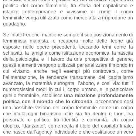
politica del corpo femminile, tra storia del capitalismo e
istanze contemporanee e vivissime di come il corpo
femminile venga utilizzato come merce atta a (ri)produrre un
guadagno.
Se infatti Federici mantiene sempre il suo posizionamento di
femminista marxista, e recupera molte delle teorie già
esposte nelle opere precedenti, toccando temi come la
schiavitù, la famiglia come istituzione economica, la nascita
della psicologia, e il lavoro da una prospettiva di genere,
questi elementi vengono utilizzati per analizzare il mondo in
cui viviamo, anche negli esempi più controversi, come
l’alimentazione, le tendenze transumane del capitalismo
avanzato, la maternità surrogata, l’aborto, e così via: tutti i
numerosissimi modi in cui il corpo umano, e in particolare
quello femminile, stabilisce
una relazione profondamente
politica con il mondo che lo circonda
, accennando così
una possibile visione del corpo femminile come un corpo
che rifiuta ogni binarismo, che sia tra dentro e fuori, tra
personale e politico, tra identità e comunità. Un corpo
utopico, “danzante”, come recita il titolo del capitolo finale,
che nasce dall’agency individuale e che costituisce un vero