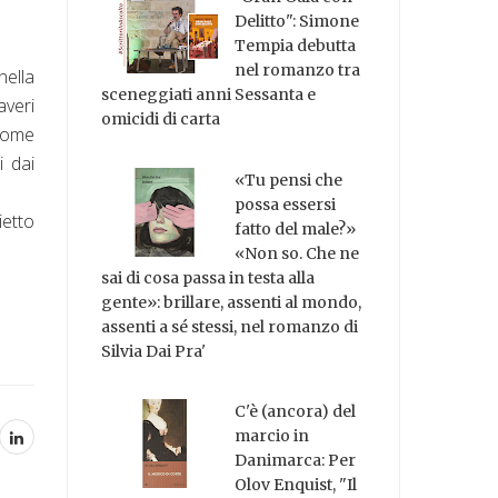
Delitto": Simone
Tempia debutta
nel romanzo tra
nella
sceneggiati anni Sessanta e
averi
omicidi di carta
 come
i dai
«Tu pensi che
possa essersi
lietto
fatto del male?»
«Non so. Che ne
sai di cosa passa in testa alla
gente»: brillare, assenti al mondo,
assenti a sé stessi, nel romanzo di
Silvia Dai Pra'
C'è (ancora) del
marcio in
Danimarca: Per
Olov Enquist, "Il