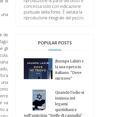
riproduzione di parte del testo è
li di
concessa solo con indicazione
puntuale della fonte. È vietata la
 una
riproduzione integrale del pezzo.
me de
-Mago
POPULAR POSTS
e gli
cula,
Jhumpa Lahiri e
umana
la sua opera in
hado,
italiano: "Dove
fora
mi trovo"
e una
'Uomo
Quando l’odio si
terre
insinua nei
ge va
legami
nno a
quotidiani e
nell’amicizia: “Stelle di cannella”
siato