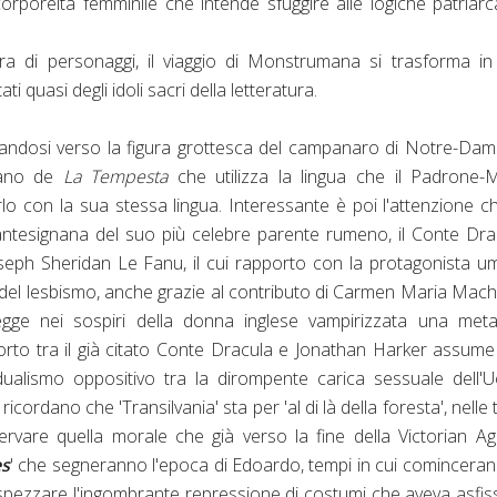
 corporeità femminile che intende sfuggire alle logiche patriarca
a di personaggi, il viaggio di Monstrumana si trasforma in
ti quasi degli idoli sacri della letteratura.
tandosi verso la figura grottesca del campanaro di Notre-Da
riano de
La Tempesta
che utilizza la lingua che il Padrone
lo con la sua stessa lingua. Interessante è poi l'attenzione ch
 antesignana del suo più celebre parente rumeno, il Conte Dra
seph Sheridan Le Fanu, il cui rapporto con la protagonista 
te del lesbismo, anche grazie al contributo di Carmen Maria Mac
egge nei sospiri della donna inglese vampirizzata una meta
porto tra il già citato Conte Dracula e Jonathan Harker assum
dualismo oppositivo tra la dirompente carica sessuale dell
ricordano che 'Transilvania' sta per 'al di là della foresta', nelle 
ervare quella morale che già verso la fine della Victorian A
es
' che segneranno l'epoca di Edoardo, tempi in cui comincera
 spezzare l'ingombrante repressione di costumi che aveva asfis