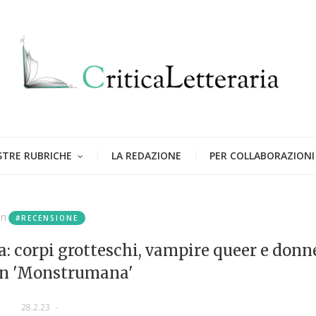
STRE RUBRICHE
LA REDAZIONE
PER COLLABORAZIONI
in
#RECENSIONE
: corpi grotteschi, vampire queer e donn
in 'Monstrumana'
28.2.23
-