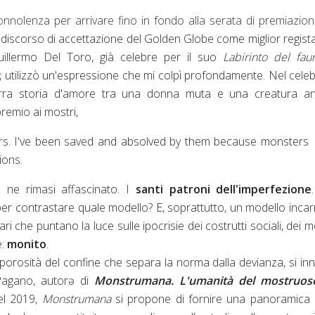
onnolenza per arrivare fino in fondo alla serata di premiazion
 discorso di accettazione del Golden Globe come miglior regist
uillermo Del Toro, già celebre per il suo
Labirinto del fa
, utilizzò un'espressione che mi colpì profondamente. Nel cele
zzarra storia d'amore tra una donna muta e una creatura an
remio ai mostri,
ters. I've been saved and absolved by them because monsters
ions.
 ne rimasi affascinato. I
santi patroni dell'imperfezione
er contrastare quale modello? E, soprattutto, un modello inca
ri che puntano la luce sulle ipocrisie dei costrutti sociali, dei mo
e:
monito
.
porosità del confine che separa la norma dalla devianza, si in
 Pagano, autorə di
Monstrumana. L'umanità del mostruoso
el 2019,
Monstrumana
si propone di fornire una panoramica 