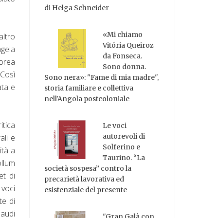
di Helga Schneider
«Mi chiamo
altro
Vitória Queiroz
ngela
da Fonseca.
porea
Sono donna.
 Così
Sono nera»: "Fame di mia madre",
ata e
storia familiare e collettiva
nell'Angola postcoloniale
itica
Le voci
autorevoli di
ali e
Solferino e
ità a
Taurino. “La
ollum
società sospesa” contro la
et di
precarietà lavorativa ed
 voci
esistenziale del presente
te di
naudi
"Gran Galà con