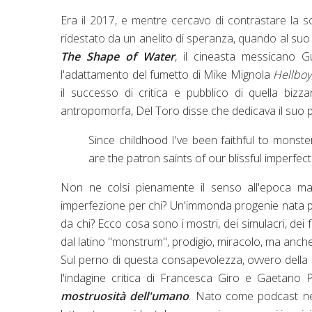
Era il 2017, e mentre cercavo di contrastare la s
ridestato da un anelito di speranza, quando a
l suo
The Shape of Water
, il cineasta messicano G
l'adattamento del fumetto di Mike Mignola
Hellboy
il successo di critica e pubblico di quella bi
antropomorfa, Del Toro disse che dedicava il suo p
Since childhood I've been faithful to mons
are the patron saints of our blissful imperfect
Non ne colsi pienamente il senso all'epoca ma
imperfezione per chi? Un'immonda progenie nata p
da chi? Ecco cosa sono i mostri, dei simulacri, dei fa
dal latino "monstrum", prodigio, miracolo, ma anch
Sul perno di questa consapevolezza, ovvero della 
l'indagine critica di Francesca Giro e Gaetano
mostruosità dell'umano
. Nato come podcast n