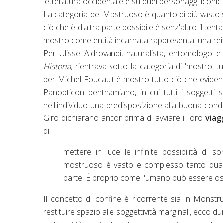
letteratura occidentale e su quei personaggi iconic
La categoria del Mostruoso è quanto di più vasto si
ciò che è d'altra parte possibile è senz'altro il t
mostro come entità incarnata rappresenta: una reif
Per Ulisse Aldrovandi, naturalista, entomologo 
Historia,
rientrava sotto la categoria di 'mostro' t
per Michel Foucault è mostro tutto ciò che evidenzi
Panopticon benthamiano, in cui tutti i soggetti
nell'individuo una predisposizione alla buona cond
Giro dichiarano ancor prima di avviare il loro
viag
di
mettere in luce le infinite possibilità di 
mostruoso è vasto e complesso tanto quant
parte. È proprio come l'umano può essere oss
Il concetto di confine è ricorrente sia in Monstr
restituire spazio alle soggettività marginali, ecco 