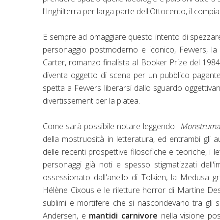
l'Inghilterra per larga parte dell'Ottocento, il com
E sempre ad omaggiare questo intento di spezzare 
personaggio postmoderno e iconico, Fevvers, la
Carter, romanzo finalista al Booker Prize del 198
diventa oggetto di scena per un pubblico pagante
spetta a Fevvers liberarsi dallo sguardo oggettivan
divertissement per la platea.
Come sarà possibile notare leggendo
Monstruma
della mostruosità in letteratura, ed entrambi gli 
delle recenti prospettive filosofiche e teoriche, i 
personaggi già noti e spesso stigmatizzati dell'
ossessionato dall'anello di Tolkien, la Medusa g
Hélène Cixous e le riletture horror di Martine Des
sublimi e mortifere che si nascondevano tra gli s
Andersen, e
mantidi carnivore
nella visione po