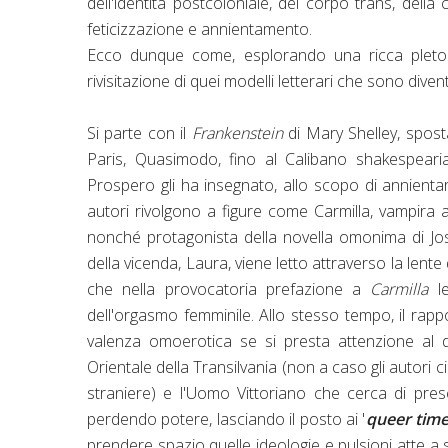
dell'identità postcoloniale, del corpo trans, della
feticizzazione e annientamento.
Ecco dunque come, esplorando una ricca pletor
rivisitazione di quei modelli letterari che sono diventa
Si parte con il
Frankenstein
di Mary Shelley, spos
Paris, Quasimodo, fino al Calibano shakespea
Prospero gli ha insegnato, allo scopo di annientar
autori rivolgono a figure come Carmilla, vampira
nonché protagonista della novella omonima di Jo
della vicenda, Laura, viene letto attraverso la len
che nella provocatoria prefazione a
Carmilla
l
dell'orgasmo femminile. Allo stesso tempo, il rap
valenza omoerotica se si presta attenzione al 
Orientale della Transilvania (non a caso gli autori ci 
straniere) e l'Uomo Vittoriano che cerca di pres
perdendo potere, lasciando il posto ai '
queer tim
prendere spazio quelle ideologie e pulsioni atte a