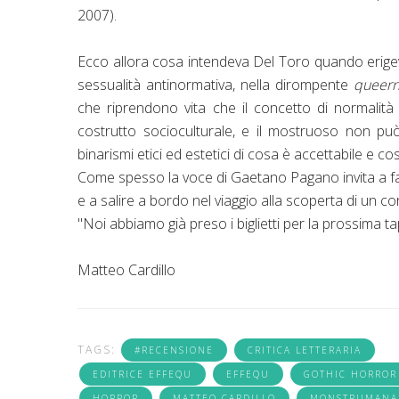
2007).
Ecco allora cosa intendeva Del Toro quando erigeva 
sessualità antinormativa, nella dirompente
queern
che riprendono vita che il concetto di normalità
costrutto socioculturale, e il mostruoso non pu
binarismi etici ed estetici di cosa è accettabile e co
Come spesso la voce di Gaetano Pagano invita a fa
e a salire a bordo nel viaggio alla scoperta di un 
"Noi abbiamo già preso i biglietti per la prossima ta
Matteo Cardillo
TAGS:
#RECENSIONE
CRITICA LETTERARIA
EDITRICE EFFEQU
EFFEQU
GOTHIC HORROR
HORROR
MATTEO CARDILLO
MONSTRUMANA