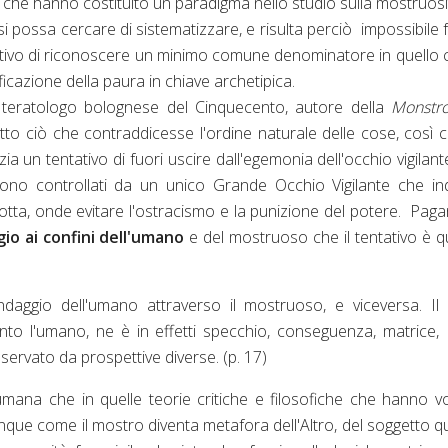
i che hanno costituito un paradigma nello studio sulla mostruosi
 possa cercare di sistematizzare, e risulta perciò impossibile f
entativo di riconoscere un minimo comune denominatore in quello c
icazione della paura in chiave archetipica.
e teratologo bolognese del Cinquecento, autore della
Monstr
utto ciò che contraddicesse l'ordine naturale delle cose, così
a un tentativo di fuori uscire dall'egemonia dell'occhio vigilant
 sono controllati da un unico Grande Occhio Vigilante che i
otta, onde evitare l'ostracismo e la punizione del potere. Pag
gio ai confini dell'umano
e del mostruoso che il tentativo è q
sondaggio dell'umano attraverso il mostruoso, e viceversa. Il
o l'umano, ne è in effetti specchio, conseguenza, matrice,
ervato da prospettive diverse. (p. 17)
umana che in quelle teorie critiche e filosofiche che hanno v
dunque come il mostro diventa metafora dell'Altro, del soggetto q