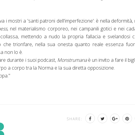
i mostri a 'santi patroni dell'imperfezione': è nella deformità, 
ess
, nel materialismo corporeo, nei campanili gotici e nei cad
 collassa, mettendo a nudo la propria fallacia e svelandosi
ò che trionfare, nella sua onesta quanto reale essenza fuor
sa non lo è.
re durante i suoi podcast,
Monstrumana
è un invito a fare il big
corpo a corpo tra la Norma e la sua diretta opposizione.
ppa."
SHARE: