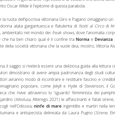
pianto Oscar Wilde è l'epitome di questa parabola.
la ruota dell'ipocrisia vittoriana Giro e Pagano omaggiano un 
 donna alata gargantuesca e flatulenta di
Notti al Circo
di A
4, ambientato nel mondo dei
freak shows
, dove l'anomalia cor
 che ha ben chiaro qual è il confine tra
Norma
e
Devianza
.
te della società vittoriana che la vuole dea, mostro, Vittoria Al
na
, il saggio si rivelerà essere una deliziosa guida alla lettura cr
autori dimostrano di avere ampia padronanza degli studi cultur
lettori avranno modo di incontrare e restituire fascino e credibil
immaginario popolare, come Jekyll e Hyde di Stevenson, il G
reca che rivive attraverso lo 'sguardo' femminista dei pamphl
jardins (
Medusa
, Alterego 2021) le affascinanti e fatali sirene,
cogli nell'Odissea,
ninfe di mare
ingentilite e martiri nella len
stumana e antispecista delineata da Laura Pugno (
Sirene,
Ei