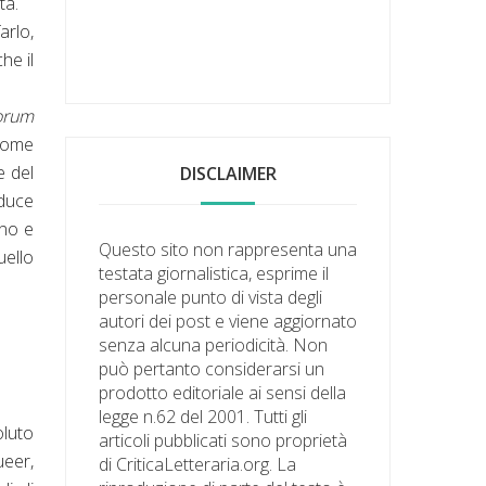
tà.
arlo,
he il
orum
 come
e del
DISCLAIMER
nduce
ano e
Questo sito non rappresenta una
uello
testata giornalistica, esprime il
personale punto di vista degli
autori dei post e viene aggiornato
senza alcuna periodicità. Non
può pertanto considerarsi un
prodotto editoriale ai sensi della
legge n.62 del 2001. Tutti gli
oluto
articoli pubblicati sono proprietà
ueer,
di CriticaLetteraria.org. La