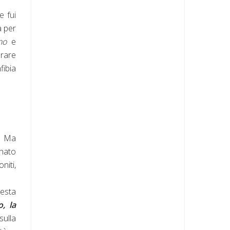
e fui
a per
uno
e
brare
fibia
. Ma
rnato
niti,
nesta
, la
sulla