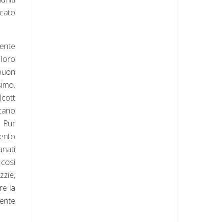
icato
sente
 loro
 buon
simo.
lcott
ltano
. Pur
vento
anati
 così
zzie,
re la
mente