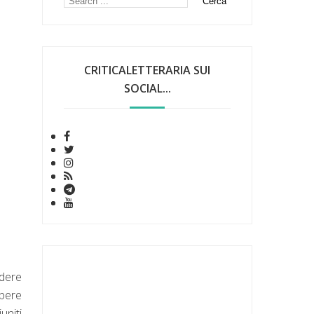
CRITICALETTERARIA SUI
SOCIAL...
edere
apere
uniti