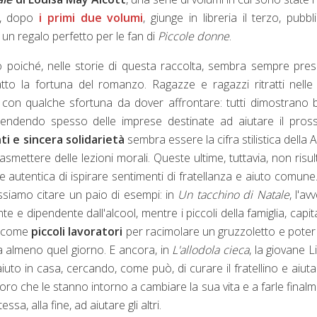
ra, dopo
i primi due volumi
, giunge in libreria il terzo, pubbl
un regalo perfetto per le fan di
Piccole donne
.
poiché, nelle storie di questa raccolta, sembra sempre pre
to la fortuna del romanzo. Ragazze e ragazzi ritratti nelle
ure con qualche sfortuna da dover affrontare: tutti dimostrano
aprendendo spesso delle imprese destinate ad aiutare il pros
i e sincera solidarietà
sembra essere la cifra stilistica della A
mettere delle lezioni morali. Queste ultime, tuttavia, non risu
 e autentica di ispirare sentimenti di fratellanza e aiuto comune
ssiamo citare un paio di esempi: in
Un tacchino di Natale
, l'av
e e dipendente dall'alcool, mentre i piccoli della famiglia, capit
no come
piccoli lavoratori
per racimolare un gruzzoletto e poter
a almeno quel giorno. E ancora, in
L'allodola cieca
, la giovane Li
iuto in casa, cercando, come può, di curare il fratellino e aiuta
loro che le stanno intorno a cambiare la sua vita e a farle final
sa, alla fine, ad aiutare gli altri.