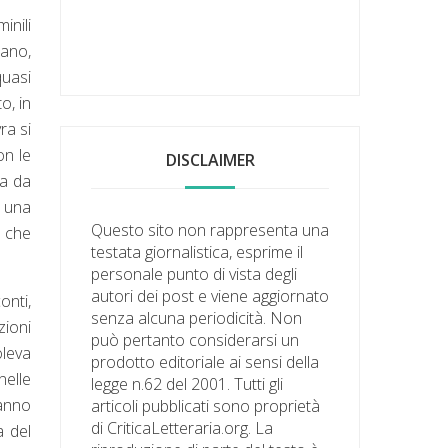
inili
cano,
quasi
o, in
ra si
on le
DISCLAIMER
na da
 una
Questo sito non rappresenta una
o che
testata giornalistica, esprime il
personale punto di vista degli
autori dei post e viene aggiornato
onti,
senza alcuna periodicità. Non
zioni
può pertanto considerarsi un
leva
prodotto editoriale ai sensi della
nelle
legge n.62 del 2001. Tutti gli
hanno
articoli pubblicati sono proprietà
di CriticaLetteraria.org. La
a del