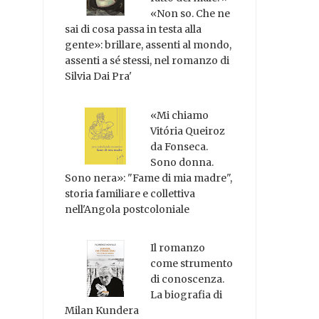
«Non so. Che ne
sai di cosa passa in testa alla
gente»: brillare, assenti al mondo,
assenti a sé stessi, nel romanzo di
Silvia Dai Pra'
«Mi chiamo
Vitória Queiroz
da Fonseca.
Sono donna.
Sono nera»: "Fame di mia madre",
storia familiare e collettiva
nell'Angola postcoloniale
Il romanzo
come strumento
di conoscenza.
La biografia di
Milan Kundera