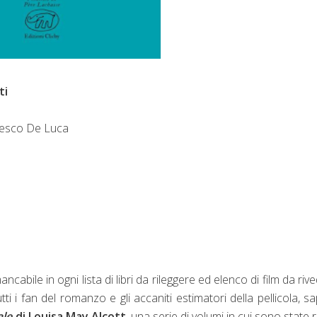
ti
cesco De Luca
cabile in ogni lista di libri da rileggere ed elenco di film da riv
tti i fan del romanzo e gli accaniti estimatori della pellicola, s
ale
di Louisa May Alcott
, una serie di volumi in cui sono state ri