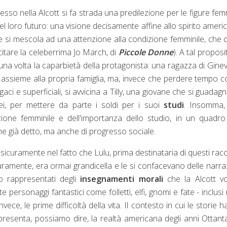
so nella Alcott si fa strada una predilezione per le figure femm
el loro futuro: una visione decisamente affine allo spirito ameri
he si mescola ad una attenzione alla condizione femminile, che 
itare la celeberrima Jo March, di
Piccole Donne
). A tal proposit
na volta la caparbietà della protagonista: una ragazza di Ginev
 assieme alla propria famiglia, ma, invece che perdere tempo c
aci e superficiali, si avvicina a Tilly, una giovane che si guadag
ei, per mettere da parte i soldi per i suoi
studi
. Insomma,
zione femminile e dell'importanza dello studio, in un quadr
me già detto, ma anche di progresso sociale.
 sicuramente nel fatto che Lulu, prima destinataria di questi racc
ramente, era ormai grandicella e le si confacevano delle narra
ro rappresentati degli
insegnamenti morali
che la Alcott vo
 personaggi fantastici come folletti, elfi, gnomi e fate - inclusi 
ce, le prime difficoltà della vita. Il contesto in cui le storie 
ppresenta, possiamo dire, la realtà americana degli anni Ottant