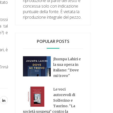
riproduzione di parte del testo è
citato
concessa solo con indicazione
puntuale della fonte. È vietata la
riproduzione integrale del pezzo.
Rossi
a tal
e?) e
POPULAR POSTS
ri, è
Jhumpa Lahiri e
la sua opera in
Zinnà
italiano: "Dove
mi trovo"
Le voci
autorevoli di
Solferino e
Taurino. “La
società sospesa” contro la