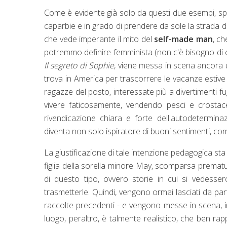
Come è evidente già solo da questi due esempi, spes
caparbie e in grado di prendere da sole la strada d
che vede imperante il mito del
self-made man
, c
potremmo definire femminista (non c'è bisogno di c
Il segreto di Sophie
, viene messa in scena ancora u
trova in America per trascorrere le vacanze estive
ragazze del posto, interessate più a divertimenti fug
vivere faticosamente, vendendo pesci e crostac
rivendicazione chiara e forte dell'autodetermina
diventa non solo ispiratore di buoni sentimenti, co
La giustificazione di tale intenzione pedagogica sta
figlia della sorella minore May, scomparsa prematu
di questo tipo, ovvero storie in cui si vedesse
trasmetterle. Quindi, vengono ormai lasciati da parte
raccolte precedenti - e vengono messe in scena, inve
luogo, peraltro, è talmente realistico, che ben ra