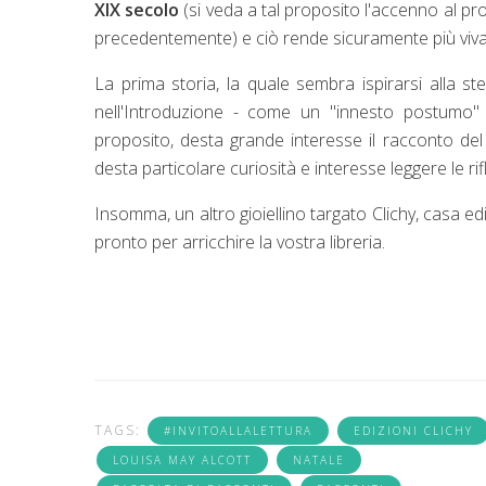
XIX secolo
(si veda a tal proposito l'accenno al p
precedentemente) e ciò rende sicuramente più viva 
La prima storia, la quale sembra ispirarsi alla ste
nell'Introduzione - come un "innesto postumo" (p.
proposito, desta grande interesse il racconto de
desta particolare curiosità e interesse leggere le rif
Insomma, un altro gioiellino targato Clichy, casa ed
pronto per arricchire la vostra libreria.
TAGS:
#INVITOALLALETTURA
EDIZIONI CLICHY
LOUISA MAY ALCOTT
NATALE