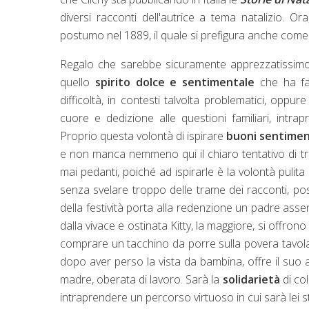
diversi racconti dell'autrice a tema natalizio. O
postumo nel 1889, il quale si prefigura anche come 
Regalo che sarebbe sicuramente apprezzatissimo 
quello
spirito dolce e sentimentale
che ha fat
difficoltà, in contesti talvolta problematici, opp
cuore e dedizione alle questioni familiari, intr
Proprio questa volontà di ispirare
buoni sentiment
e non manca nemmeno qui il chiaro tentativo di tras
mai pedanti, poiché ad ispirarle è la volontà pulita
senza svelare troppo delle trame dei racconti, po
della festività porta alla redenzione un padre assent
dalla vivace e ostinata Kitty, la maggiore, si offro
comprare un tacchino da porre sulla povera tavol
dopo aver perso la vista da bambina, offre il suo a
madre, oberata di lavoro. Sarà la
solidarietà
di co
intraprendere un percorso virtuoso in cui sarà lei stes