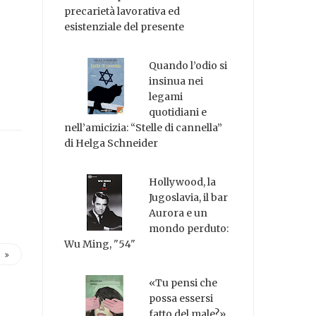
precarietà lavorativa ed
esistenziale del presente
Quando l’odio si
insinua nei
legami
quotidiani e
nell’amicizia: “Stelle di cannella”
di Helga Schneider
Hollywood, la
Jugoslavia, il bar
Aurora e un
mondo perduto:
Wu Ming, "54"
«Tu pensi che
possa essersi
fatto del male?»