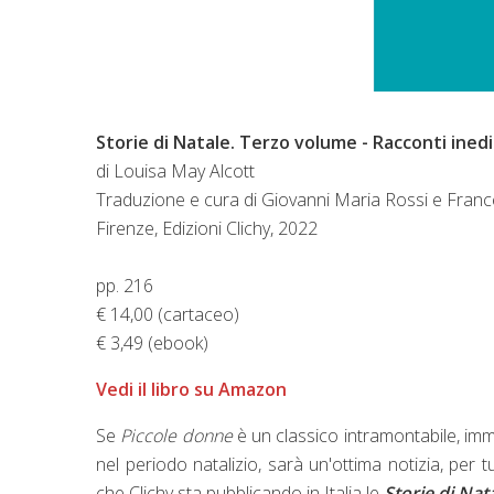
Storie di Natale. Terzo volume - Racconti inedi
di Louisa May Alcott
Traduzione e cura di Giovanni Maria Rossi e Fran
Firenze, Edizioni Clichy, 2022
pp. 216
€ 14,00 (cartaceo)
€ 3,49 (ebook)
Vedi il libro su Amazon
Se
Piccole donne
è un classico intramontabile, imman
nel periodo natalizio, sarà un'ottima notizia, per tu
che Clichy sta pubblicando in Italia le
Storie di Nat