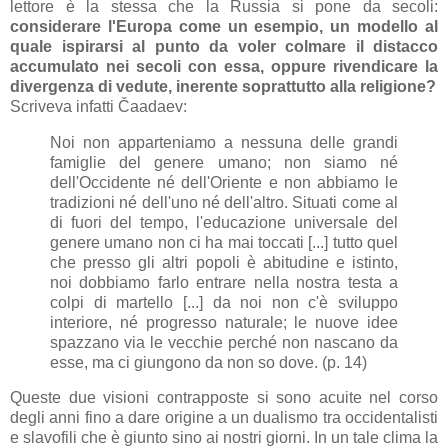
lettore è la stessa che la Russia si pone da secoli:
considerare l'Europa come un esempio, un modello al
quale ispirarsi al punto da voler colmare il distacco
accumulato nei secoli con essa, oppure rivendicare la
divergenza di vedute, inerente soprattutto alla religione?
Scriveva infatti
Čaadaev:
Noi non apparteniamo a nessuna delle grandi
famiglie del genere umano; non siamo né
dell'Occidente né dell'Oriente e non abbiamo le
tradizioni né dell'uno né dell'altro. Situati come al
di fuori del tempo, l'educazione universale del
genere umano non ci ha mai toccati [...] tutto quel
che presso gli altri popoli è abitudine e istinto,
noi dobbiamo farlo entrare nella nostra testa a
colpi di martello [...] da noi non c'è sviluppo
interiore, né progresso naturale; le nuove idee
spazzano via le vecchie perché non nascano da
esse, ma ci giungono da non so dove. (p. 14)
Queste due visioni contrapposte si sono acuite nel corso
degli anni fino a dare origine a un dualismo tra occidentalisti
e slavofili che è giunto sino ai nostri giorni. In un tale clima la