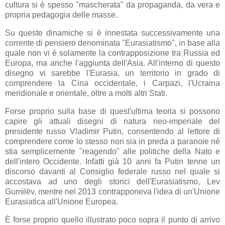
cultura si è spesso "mascherata" da propaganda, da vera e
propria pedagogia delle masse.
Su queste dinamiche si è innestata successivamente una
corrente di pensiero denominata "Eurasiatismo", in base alla
quale non vi è solamente la contrapposizione tra Russia ed
Europa, ma anche l'aggiunta dell'Asia. All'interno di questo
disegno vi sarebbe l'Eurasia, un territorio in grado di
comprendere la Cina occidentale, i Carpazi, l'Ucraina
meridionale e orientale, oltre a molti altri Stati.
Forse proprio sulla base di quest'ultima teoria si possono
capire gli attuali disegni di natura neo-imperiale del
presidente russo Vladimir Putin, consentendo al lettore di
comprendere come lo stesso non sia in preda a paranoie né
stia semplicemente "reagendo" alle politiche della Nato e
dell'intero Occidente. Infatti già 10 anni fa Putin tenne un
discorso davanti al Consiglio federale russo nel quale si
accostava ad uno degli storici dell'Eurasiatismo,
Lev
Gumilēv, mentre nel 2013 contrapponeva l'idea di un'Unione
Eurasiatica all'Unione Europea.
È forse proprio quello illustrato poco sopra il punto di arrivo