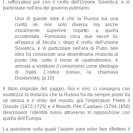
I, rafforzatosi poi con il crollo dell'Unione Sovietica, e in
particolare nell'era del governo putiniano:
Una di queste idee è che la Russia sia una
civiltà sé, non solo diversa ma anche
moralmente superiore rispetto a quella
occidentale. Formulata circa due secoli fa,
all'epoca di Nicola I, dopo il crollo dell'unione
Sovietica, e in particolare nell'era di Putin, tale
idea ha conosciuto una straordinaria rinascita al
punto che, sotto il nome di «patriottismo», è
arrivata a sostituire il comunismo come ideologia
di Stato. L'«idea russa», la chiamava
Dostoevskij. (p.10)
Il titolo originale del saggio,
Noi e loro
, ci consegna con
esattezza la distanza che la Russia ha da sempre posto tra
sé stessa e il resto del mondo: già l'imperatore Pietro il
Grande (1672-1725) e il filosofo
Pētr Čaadaev (1794-1856)
descrissero l'identità russa attraverso in opposizione con
quella dell'Europa.
La questione sulla quale l'autore pare voler fare riflettere il