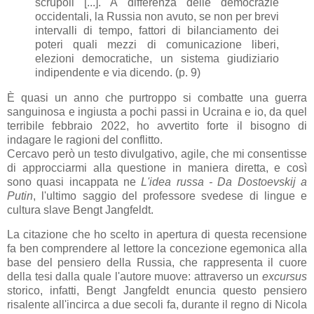
scrupoli [...]. A differenza delle democrazie
occidentali, la Russia non avuto, se non per brevi
intervalli di tempo, fattori di bilanciamento dei
poteri quali mezzi di comunicazione liberi,
elezioni democratiche, un sistema giudiziario
indipendente e via dicendo. (p. 9)
È quasi un anno che purtroppo si combatte una guerra
sanguinosa e ingiusta a pochi passi in Ucraina e io, da quel
terribile febbraio 2022, ho avvertito forte il bisogno di
indagare le ragioni del conflitto.
Cercavo però un testo divulgativo, agile, che mi consentisse
di approcciarmi alla questione in maniera diretta, e così
sono quasi incappata ne
L'idea russa - Da Dostoevskij a
Putin
, l'ultimo saggio del professore svedese di lingue e
cultura slave Bengt Jangfeldt.
La citazione che ho scelto in apertura di questa recensione
fa ben comprendere al lettore la concezione egemonica alla
base del pensiero della Russia, che rappresenta il cuore
della tesi dalla quale l'autore muove: attraverso un
excursus
storico, infatti, Bengt Jangfeldt enuncia questo pensiero
risalente all'incirca a due secoli fa, durante il regno di Nicola