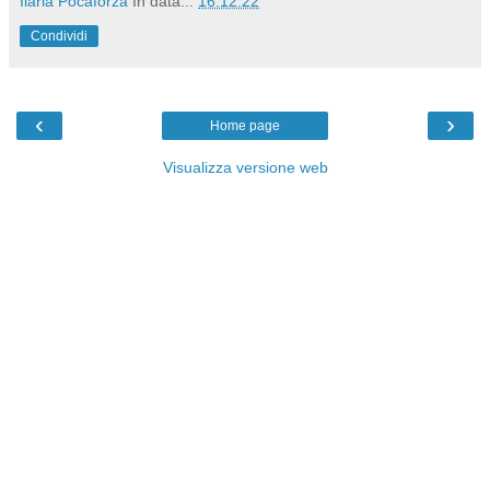
Ilaria Pocaforza
In data...
16.12.22
Condividi
‹
›
Home page
Visualizza versione web