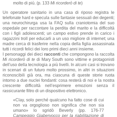
molto di più. (p. 133
Mi ricorderò di te
)
Un operatore sanitario in una casa di riposo registra le
telefonate hard e specula sulle fantasie sessuali dei degenti;
una neurochirurga usa la FAQ sulla craniotomia del suo
ospedale per raccontare la perdita del marito e la difficoltà
con i figli adolescenti; un campo estivo prende in carico i
ragazzini troll per educarli a un uso migliore di internet; una
madre cerca di trasferire nella copia della figlia assassinata
tutti i ricordi felici dei loro primi dieci anni insieme.
I personaggi dei dieci
racconti
che compongono la raccolta
Mi ricorderò di te
di Mary South sono vittime e protagonisti
dell'uso della tecnologia a più livelli. In alcuni casi si trovano
in scenari di un futuro molto prossimo, in altri in situazioni
riconoscibili già ora, ma ciascuna di queste storie ruota
intorno a due nuclei fondanti: cosa resterà di noi e la nostra
crescente difficoltà nell'esprimere emozioni senza il
rassicurante filtro di un dispositivo elettronico.
«Clay, solo perché qualcuno ha fatto cose di cui
non va orgoglioso non significa che non sia
umano» lo sgridò Beverly (pp. 176-77
Campeggio Giabervocco per la riabilitazione di