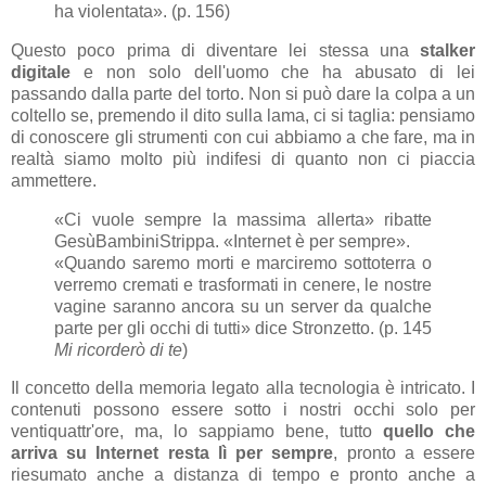
ha violentata». (p. 156)
Questo poco prima di diventare lei stessa una
stalker
digitale
e non solo dell'uomo che ha abusato di lei
passando dalla parte del torto. Non si può dare la colpa a un
coltello se, premendo il dito sulla lama, ci si taglia: pensiamo
di conoscere gli strumenti con cui abbiamo a che fare, ma in
realtà siamo molto più indifesi di quanto non ci piaccia
ammettere.
«Ci vuole sempre la massima allerta» ribatte
GesùBambiniStrippa. «Internet è per sempre».
«Quando saremo morti e marciremo sottoterra o
verremo cremati e trasformati in cenere, le nostre
vagine saranno ancora su un server da qualche
parte per gli occhi di tutti» dice Stronzetto. (p. 145
Mi ricorderò di te
)
Il concetto della memoria legato alla tecnologia è intricato. I
contenuti possono essere sotto i nostri occhi solo per
ventiquattr'ore, ma, lo sappiamo bene, tutto
quello che
arriva su Internet resta lì per sempre
, pronto a essere
riesumato anche a distanza di tempo e pronto anche a