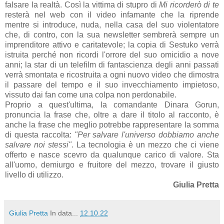
falsare la realtà. Così la vittima di stupro di
Mi ricorderò di te
resterà nel web con il video infamante che la riprende
mentre si introduce, nuda, nella casa del suo violentatore
che, di contro, con la sua newsletter sembrerà sempre un
imprenditore attivo e caritatevole; la copia di Sestuko verrà
istruita perché non ricordi l'orrore del suo omicidio a nove
anni; la star di un telefilm di fantascienza degli anni passati
verrà smontata e ricostruita a ogni nuovo video che dimostra
il passare del tempo e il suo invecchiamento impietoso,
vissuto dai fan come una colpa non perdonabile.
Proprio a quest'ultima, la comandante Dinara Gorun,
pronuncia la frase che, oltre a dare il titolo al racconto, è
anche la frase che meglio potrebbe rappresentare la somma
di questa raccolta:
"Per salvare l'universo dobbiamo anche
salvare noi stessi"
. La tecnologia è un mezzo che ci viene
offerto e nasce scevro da qualunque carico di valore. Sta
all'uomo, demiurgo e fruitore del mezzo, trovare il giusto
livello di utilizzo.
Giulia Pretta
Giulia Pretta
In data...
12.10.22