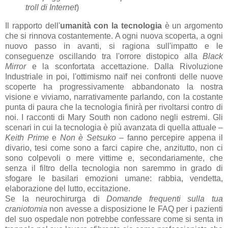
troll di Internet
)
Il rapporto dell'
umanità con la tecnologia
è un argomento
che si rinnova costantemente. A ogni nuova scoperta, a ogni
nuovo passo in avanti, si ragiona sull'impatto e le
conseguenze oscillando tra l'orrore distopico alla
Black
Mirror
e la sconfortata accettazione. Dalla Rivoluzione
Industriale in poi, l'ottimismo naïf nei confronti delle nuove
scoperte ha progressivamente abbandonato la nostra
visione e viviamo, narrativamente parlando, con la costante
punta di paura che la tecnologia finirà per rivoltarsi contro di
noi. I racconti di Mary South non cadono negli estremi. Gli
scenari in cui la tecnologia è più avanzata di quella attuale –
Keith Prime
e
Non è Setsuko
– fanno percepire appena il
divario, tesi come sono a farci capire che, anzitutto, non ci
sono colpevoli o mere vittime e, secondariamente, che
senza il filtro della tecnologia non saremmo in grado di
sfogare le basilari emozioni umane: rabbia, vendetta,
elaborazione del lutto, eccitazione.
Se la neurochirurga di
Domande frequenti sulla tua
craniotomia
non avesse a disposizione le FAQ per i pazienti
del suo ospedale non potrebbe confessare come si senta in