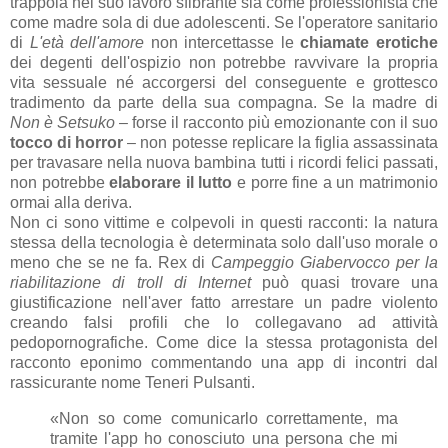
trappola nel suo lavoro sfibrante sia come professionista che
come madre sola di due adolescenti. Se l'operatore sanitario
di
L'età dell'amore
non intercettasse le
chiamate erotiche
dei degenti dell'ospizio non potrebbe ravvivare la propria
vita sessuale né accorgersi del conseguente e grottesco
tradimento da parte della sua compagna. Se la madre di
Non è Setsuko
– forse il racconto più emozionante con il suo
tocco di horror
– non potesse replicare la figlia assassinata
per travasare nella nuova bambina tutti i ricordi felici passati,
non potrebbe
elaborare il lutto
e porre fine a un matrimonio
ormai alla deriva.
Non ci sono vittime e colpevoli in questi racconti: la natura
stessa della tecnologia è determinata solo dall'uso morale o
meno che se ne fa. Rex di
Campeggio Giabervocco per la
riabilitazione di troll di Internet
può quasi trovare una
giustificazione nell'aver fatto arrestare un padre violento
creando falsi profili che lo collegavano ad attività
pedopornografiche. Come dice la stessa protagonista del
racconto eponimo commentando una app di incontri dal
rassicurante nome Teneri Pulsanti.
«Non so come comunicarlo correttamente, ma
tramite l'app ho conosciuto una persona che mi